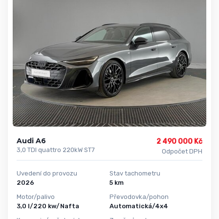
Audi A6
2 490 000 Kč
3,0 TDI quattro 220kW ST7
Odpočet DPH
Uvedení do provozu
Stav tachometru
2026
5 km
Motor/palivo
Převodovka/pohon
3,0 l/220 kw/Nafta
Automatická/4x4