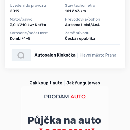
Uvedení do provozu
Stav tachometru
2019
161 863 km
Motor/palivo
Převodovka/pohon
3,0 l/210 kw/Nafta
Automatická/4x4
Karoserie/počet míst
Země původu
Kombi/4-5
Česká republika
Autosalon Klokočka
Hlavní město Praha
Jak koupit auto
Jak funguje web