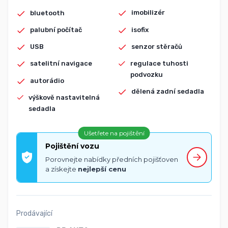
imobilizér
bluetooth
isofix
palubní počítač
senzor stěračů
USB
regulace tuhosti
satelitní navigace
podvozku
autorádio
dělená zadní sedadla
výškově nastavitelná
sedadla
Ušetřete na pojištění
Pojištění vozu
Porovnejte nabídky předních pojišťoven
a získejte
nejlepší cenu
Prodávající