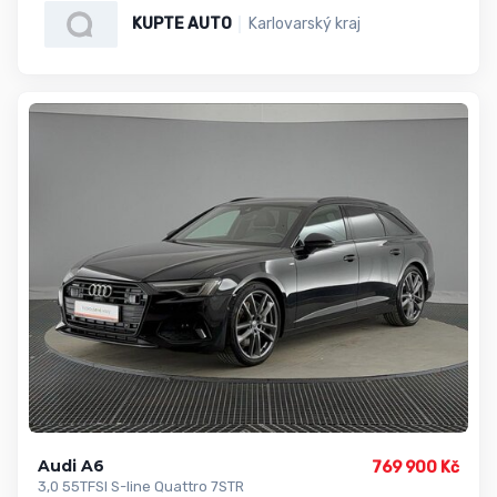
KUPTE AUTO
Karlovarský kraj
Audi A6
769 900 Kč
3,0 55TFSI S-line Quattro 7STR