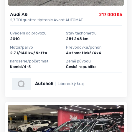
Audi A6
217 000 Kč
2,7 TDI quattro tiptronic Avant AUTOMAT
Uvedení do provozu
Stav tachometru
2010
281 268 km
Motor/palivo
Převodovka/pohon
2,7 l/140 kw/Nafta
Automatická/4x4
Karoserie/počet míst
Země původu
Kombi/4-5
Česká republika
Autohofi
Liberecký kraj