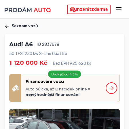
Inzerát
zdarma
Seznam vozů
Audi A6
ID 2837678
50 TFSi 220 kw S-Line Quattro
1 120 000 Kč
Bez DPH 925 620 Kč
Úrok již od 4,3 %
Financování vozu
Auto půjčka, až 12 nabídek online =
nejvýhodnější financování