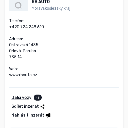
RB AUTO
Moravskoslezský kraj
Telefon:

+420 724 248 610

Adresa:

Ostravská 1435

Orlová-Poruba

735 14

Web:

www.rbauto.cz
Další vozy
43
Sdílet inzerát
Nahlásit inzerát