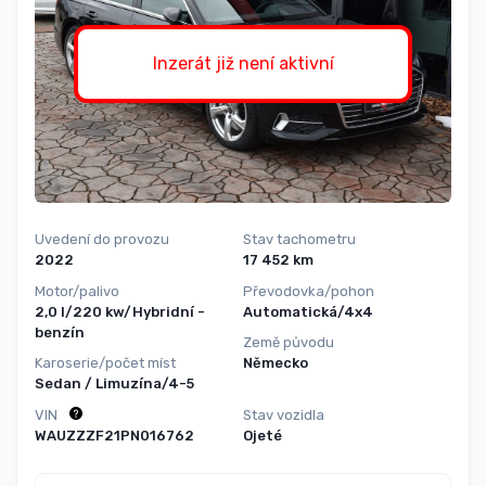
Inzerát již není aktivní
Uvedení do provozu
Stav tachometru
2022
17 452 km
Motor/palivo
Převodovka/pohon
2,0 l/220 kw/Hybridní -
Automatická/4x4
benzín
Země původu
Karoserie/počet míst
Německo
Sedan / Limuzína/4-5
VIN
Stav vozidla
WAUZZZF21PN016762
Ojeté