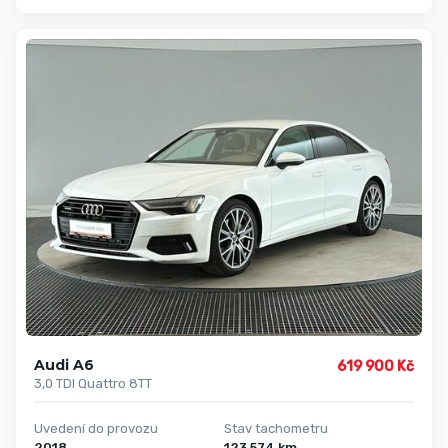
Audi A6
619 900 Kč
3,0 TDI Quattro 8TT
Uvedení do provozu
Stav tachometru
2018
123 574 km