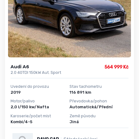
Audi A6
564 999 Kč
2.0 40TDI 150kW Aut. Sport
Uvedení do provozu
Stav tachometru
2019
116 891 km
Motor/palivo
Převodovka/pohon
2,0 l/150 kw/Nafta
Automatická/Přední
Karoserie/počet míst
Země původu
Kombi/4-5
Jiná