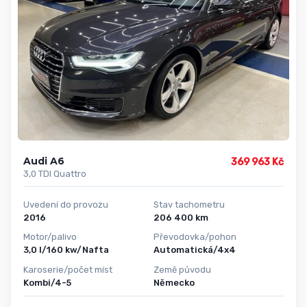
Audi A6
369 963 Kč
3,0 TDI Quattro
Uvedení do provozu
Stav tachometru
2016
206 400 km
Motor/palivo
Převodovka/pohon
3,0 l/160 kw/Nafta
Automatická/4x4
Karoserie/počet míst
Země původu
Kombi/4-5
Německo