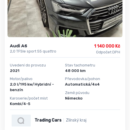
Audi A6
1 140 000 Kč
2,0 TFSIe sport 55 quattro
Odpočet DPH
Uvedení do provozu
Stav tachometru
2021
48 000 km
Motor/palivo
Převodovka/pohon
2,0 l/195 kw/Hybridní -
Automatická/4x4
benzín
Země původu
Karoserie/počet míst
Německo
Kombi/4-5
Trading Cars
Zlínský kraj