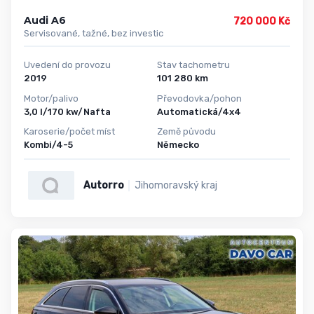
Audi A6
720 000 Kč
Servisované, tažné, bez investic
Uvedení do provozu
Stav tachometru
2019
101 280 km
Motor/palivo
Převodovka/pohon
3,0 l/170 kw/Nafta
Automatická/4x4
Karoserie/počet míst
Země původu
Kombi/4-5
Německo
Autorro
Jihomoravský kraj