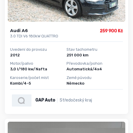
Audi A6
259 900 Kč
3.0 TDI V6 180kW QUATTRO
Uvedení do provozu
Stav tachometru
2012
251 000 km
Motor/palivo
Převodovka/pohon
3,0 l/180 kw/Nafta
Automatická/4x4
Karoserie/počet míst
Země původu
Kombi/4-5
Německo
GAP Auto
Středočeský kraj