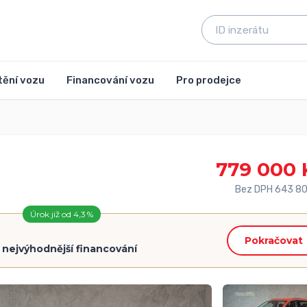
tění vozu
Financování vozu
Pro prodejce
779 000 
Bez DPH 643 80
Úrok již od 4,3 %
Pokračovat
=
nejvýhodnější financování