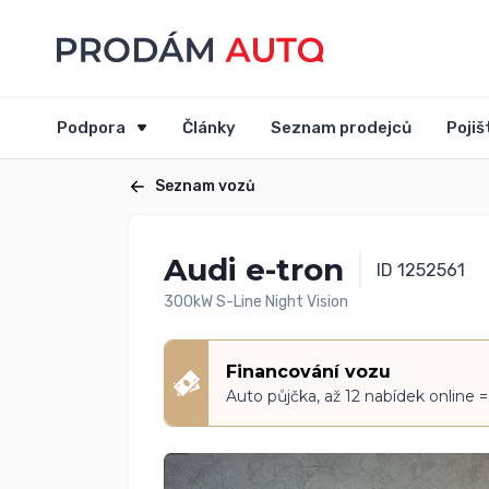
Podpora
Články
Seznam prodejců
Pojiš
Seznam vozů
Audi e-tron
ID 1252561
300kW S-Line Night Vision
Financování vozu
Auto půjčka, až 12 nabídek online 