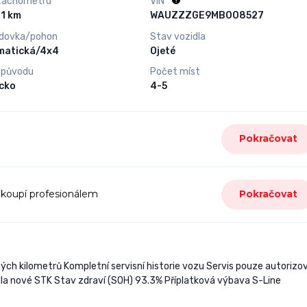
tachometru
VIN
80 631 km
WAUZZZGE9MB008527
dovka/pohon
Stav vozidla
matická/4x4
Ojeté
 původu
Počet míst
cko
4-5
Pokračovat
 koupí profesionálem
Pokračovat
ých kilometrů Kompletní servisní historie vozu Servis pouze autorizo
dla nové STK Stav zdraví (SOH) 93.3% Příplatková výbava S-Line