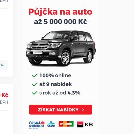
 DPH
aha
 Kč
 DPH