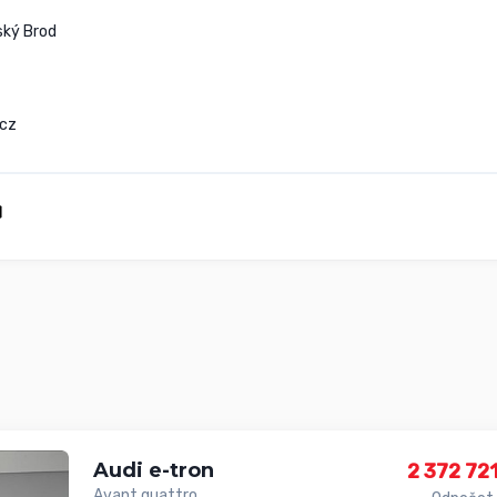
ký Brod

cz
Audi e-tron
2 372 721
Avant quattro