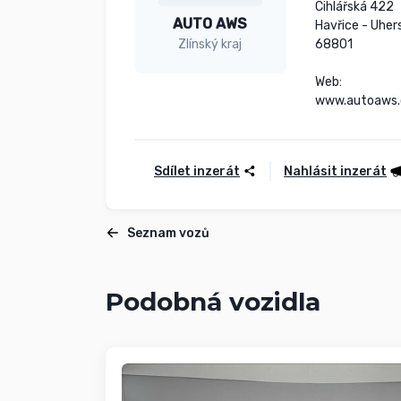
Cihlářská 422

AUTO AWS
Havřice - Uhers
68801

Zlínský kraj
Web:

www.autoaws.
Sdílet inzerát
Nahlásit inzerát
Seznam vozů
Podobná vozidla