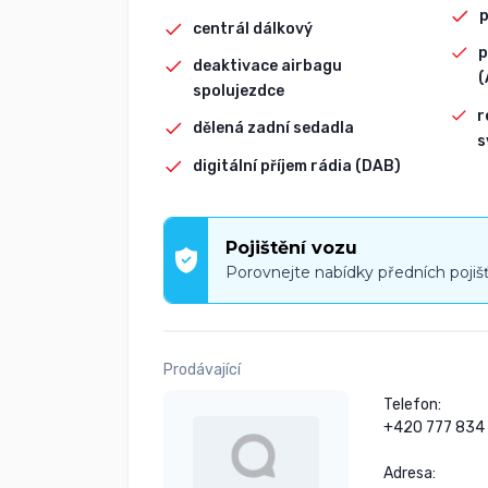
p
centrál dálkový
p
deaktivace airbagu
(
spolujezdce
r
dělená zadní sedadla
s
digitální příjem rádia (DAB)
Pojištění vozu
Porovnejte nabídky předních pojiš
Prodávající
Telefon:

+420 777 834 
Adresa:
