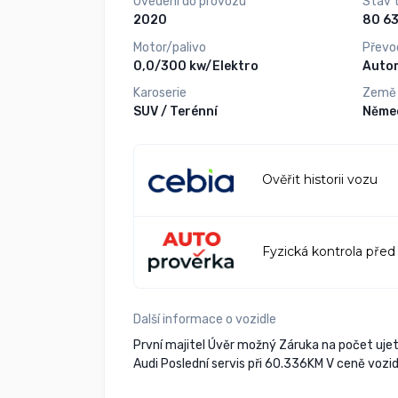
Uvedení do provozu
Stav 
2020
Motor/palivo
Převo
0,0/300 kw/Elektro
Auto
Karoserie
Země
SUV / Terénní
Něme
Ověřit historii vozu
Fyzická kontrola před
Další informace o vozidle
První majitel Úvěr možný Záruka na počet ujet
Audi Poslední servis při 60.336KM V ceně vozi