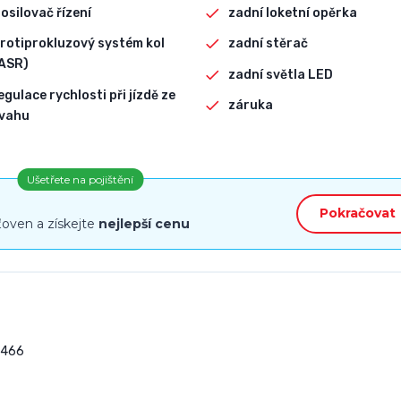
osilovač řízení
zadní loketní opěrka
rotiprokluzový systém kol
zadní stěrač
ASR)
zadní světla LED
egulace rychlosti při jízdě ze
záruka
vahu
Ušetřete na pojištění
Pokračovat
ťoven a získejte
nejlepší cenu
466
