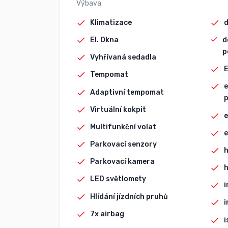
Výbava
Klimatizace
d
El. Okna
d
p
Vyhřívaná sedadla
Tempomat
e
Adaptivní tempomat
p
Virtuální kokpit
e
Multifunkční volat
e
Parkovací senzory
h
Parkovací kamera
h
LED světlomety
i
Hlídání jízdních pruhů
i
7x airbag
i