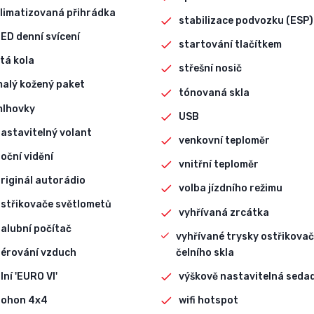
limatizovaná přihrádka
stabilizace podvozku (ESP)
ED denní svícení
startování tlačítkem
itá kola
střešní nosič
alý kožený paket
tónovaná skla
mlhovky
USB
astavitelný volant
venkovní teploměr
oční vidění
vnitřní teploměr
riginál autorádio
volba jízdního režimu
střikovače světlometů
vyhřívaná zrcátka
alubní počítač
vyhřívané trysky ostřikova
érování vzduch
čelního skla
lní 'EURO VI'
výškově nastavitelná seda
pohon 4x4
wifi hotspot