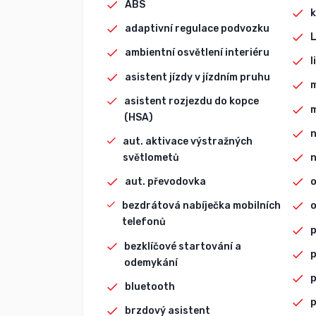
ABS
k
adaptivní regulace podvozku
L
ambientní osvětlení interiéru
l
asistent jízdy v jízdním pruhu
m
asistent rozjezdu do kopce
(HSA)
n
aut. aktivace výstražných
světlometů
n
aut. převodovka
o
bezdrátová nabíječka mobilních
o
telefonů
p
bezklíčové startování a
p
odemykání
p
bluetooth
brzdový asistent