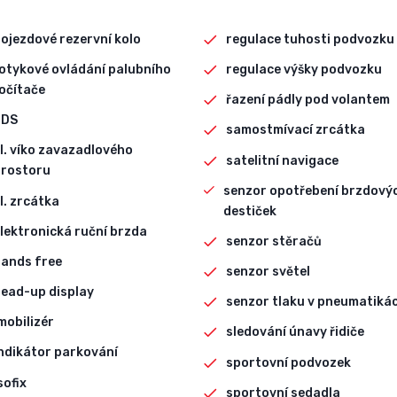
ojezdové rezervní kolo
regulace tuhosti podvozku
otykové ovládání palubního
regulace výšky podvozku
očítače
řazení pádly pod volantem
EDS
samostmívací zrcátka
l. víko zavazadlového
satelitní navigace
rostoru
senzor opotřebení brzdový
l. zrcátka
destiček
lektronická ruční brzda
senzor stěračů
ands free
senzor světel
ead-up display
senzor tlaku v pneumatiká
mobilizér
sledování únavy řidiče
ndikátor parkování
sportovní podvozek
sofix
sportovní sedadla