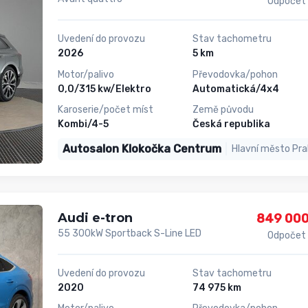
Odpočet
Uvedení do provozu
Stav tachometru
2026
5 km
Motor/palivo
Převodovka/pohon
0,0/315 kw/Elektro
Automatická/4x4
Karoserie/počet míst
Země původu
Kombi/4-5
Česká republika
Autosalon Klokočka Centrum
Hlavní město Pr
Audi e-tron
849 000
55 300kW Sportback S-Line LED
Odpočet
Uvedení do provozu
Stav tachometru
2020
74 975 km