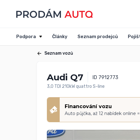
Podpora
Články
Seznam prodejců
Pojiš
Seznam vozů
Audi Q7
ID 7912773
3,0 TDI 210kW quattro S-line
Financování vozu
Auto půjčka, až 12 nabídek online 