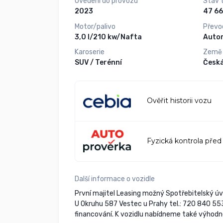
Uvedení do provozu
Stav 
2023
Motor/palivo
Převo
3,0 l/210 kw/Nafta
Auto
Karoserie
Země
SUV / Terénní
Česká
Ověřit historii vozu
Fyzická kontrola před
Další informace o vozidle
První majitel Leasing možný Spotřebitelský úvě
U Okruhu 587 Vestec u Prahy tel.: 720 840 5
financování. K vozidlu nabídneme také výhodné