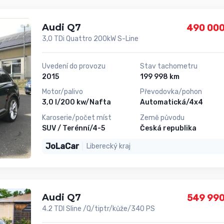
Audi Q7
490 000
3,0 TDi Quattro 200kW S-Line
Uvedení do provozu
Stav tachometru
2015
199 998 km
Motor/palivo
Převodovka/pohon
3,0 l/200 kw/Nafta
Automatická/4x4
Karoserie/počet míst
Země původu
SUV / Terénní/4-5
Česká republika
JoLaCar
Liberecký kraj
Audi Q7
549 990
4.2 TDI Sline /Q/tiptr/kůže/340 PS