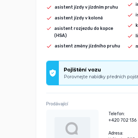
i
asistent jízdy v jízdním pruhu
i
asistent jízdy v koloně
k
asistent rozjezdu do kopce
(HSA)
l
asistent změny jízdního pruhu
Pojištění vozu
Porovnejte nabídky předních pojiš
Prodávající
Telefon:

+420 702 136 
Adresa:
