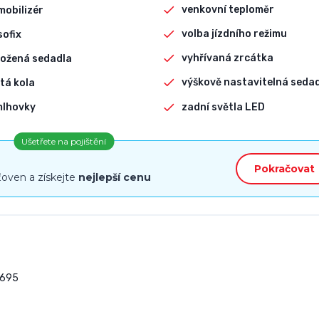
venkovní teploměr
mobilizér
volba jízdního režimu
sofix
vyhřívaná zrcátka
ožená sedadla
výškově nastavitelná seda
itá kola
zadní světla LED
mlhovky
Ušetřete na pojištění
Pokračovat
ťoven a získejte
nejlepší cenu
695
