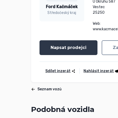
U Okruhu 587

Ford Kačmáček
Vestec

25250

Středočeský kraj
Web:

www.kacmace
Napsat prodejci
Za
Sdílet inzerát
Nahlásit inzerát
Seznam vozů
Podobná vozidla