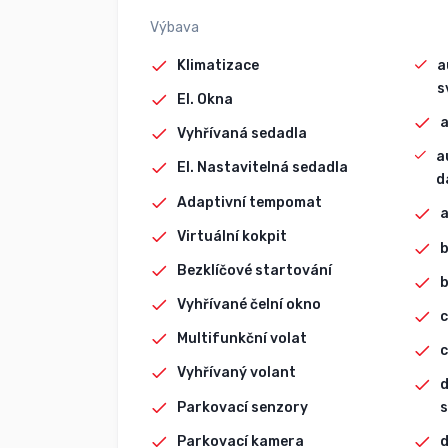
Výbava
Klimatizace
a
s
El. Okna
a
Vyhřívaná sedadla
a
El. Nastavitelná sedadla
d
Adaptivní tempomat
Virtuální kokpit
b
Bezklíčové startování
Vyhřívané čelní okno
c
Multifunkční volat
c
Vyhřívaný volant
d
Parkovací senzory
s
Parkovací kamera
d