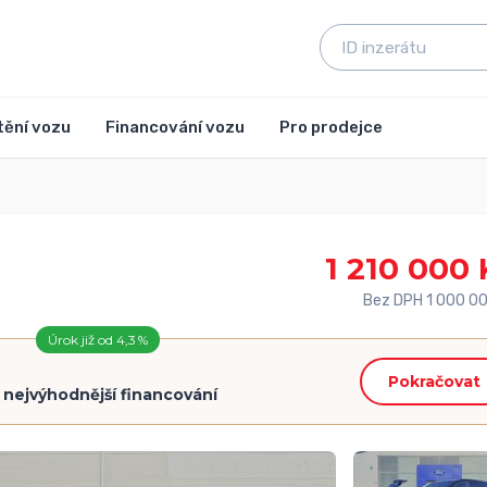
tění vozu
Financování vozu
Pro prodejce
1 210 000 
Bez DPH 1 000 0
Úrok již od 4,3 %
Pokračovat
=
nejvýhodnější financování