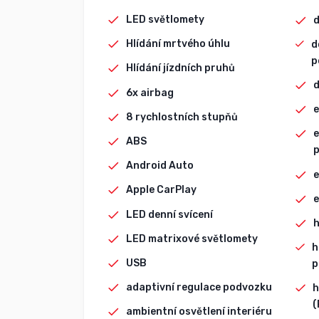
LED světlomety
d
Hlídání mrtvého úhlu
d
p
Hlídání jízdních pruhů
d
6x airbag
e
8 rychlostních stupňů
e
ABS
p
Android Auto
e
Apple CarPlay
e
LED denní svícení
h
LED matrixové světlomety
h
USB
p
adaptivní regulace podvozku
h
(
ambientní osvětlení interiéru