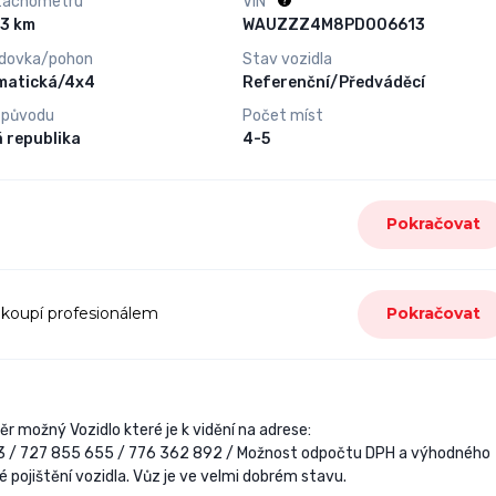
tachometru
VIN
47 663 km
WAUZZZ4M8PD006613
dovka/pohon
Stav vozidla
matická/4x4
Referenční/Předváděcí
 původu
Počet míst
 republika
4-5
Pokračovat
 koupí profesionálem
Pokračovat
r možný Vozidlo které je k vidění na adrese:
53 / 727 855 655 / 776 362 892 / Možnost odpočtu DPH a výhodného
 pojištění vozidla. Vůz je ve velmi dobrém stavu.