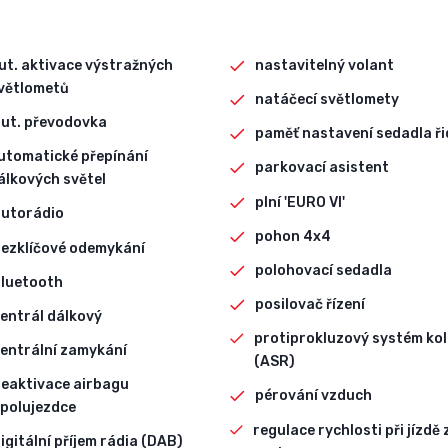
ut. aktivace výstražných
nastavitelný volant
větlometů
natáčecí světlomety
ut. převodovka
paměť nastavení sedadla ři
utomatické přepínání
parkovací asistent
álkových světel
plní 'EURO VI'
autorádio
pohon 4x4
ezklíčové odemykání
polohovací sedadla
bluetooth
posilovač řízení
entrál dálkový
protiprokluzový systém kol
entrální zamykání
(ASR)
eaktivace airbagu
pérování vzduch
polujezdce
regulace rychlosti při jízdě 
igitální příjem rádia (DAB)