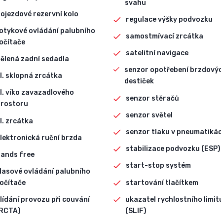
svahu
ojezdové rezervní kolo
regulace výšky podvozku
otykové ovládání palubního
samostmívací zrcátka
očítače
satelitní navigace
ělená zadní sedadla
senzor opotřebení brzdový
l. sklopná zrcátka
destiček
l. víko zavazadlového
senzor stěračů
rostoru
senzor světel
l. zrcátka
senzor tlaku v pneumatiká
lektronická ruční brzda
stabilizace podvozku (ESP)
ands free
start-stop systém
lasové ovládání palubního
startování tlačítkem
očítače
ukazatel rychlostního limit
lídání provozu při couvání
(SLIF)
RCTA)