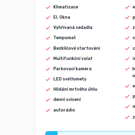
Klimatizace
e
El. Okna
p
Vyhřívaná sedadla
Tempomat
c
Bezklíčové startování
c
Multifunkční volat
i
Parkovací kamera
b
o
LED světlomety
e
Hlídání mrtvého úhlu
p
denní svícení
autorádio
z