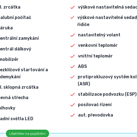
l. zrcátka
výškově nastavitelná seda
alubní počítač
výškově nastavitelné sedad
řidiče
záruka
nastavitelný volant
entrální zamykání
venkovní teploměr
entrál dálkový
vnitřní teploměr
mobilizér
ABS
ezklíčové startování a
demykání
protiprokluzový systém kol
(ASR)
l. sklopná zrcátka
stabilizace podvozku (ESP)
evná střecha
posilovač řízení
mlhovky
aut. převodovka
adní světla LED
Ušetřete na pojištění