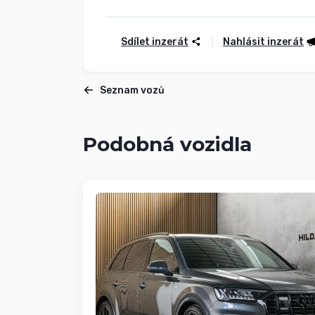
Sdílet inzerát
Nahlásit inzerát
Seznam vozů
Podobná vozidla