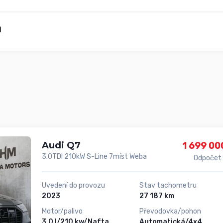
Audi Q7
1 699 00
3.0TDI 210kW S-Line 7míst Weba
Odpočet
Uvedení do provozu
Stav tachometru
2023
27 187 km
Motor/palivo
Převodovka/pohon
3,0 l/210 kw/Nafta
Automatická/4x4