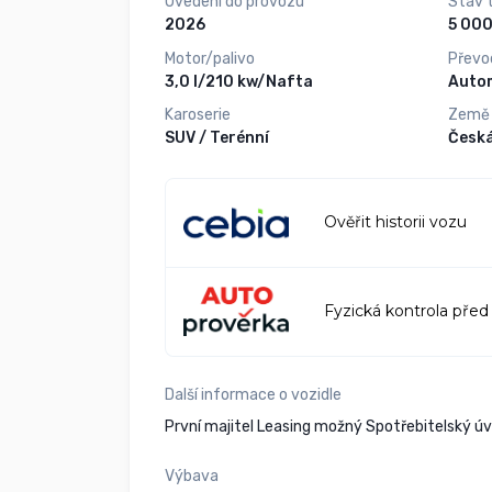
Uvedení do provozu
Stav 
2026
Motor/palivo
Převo
3,0 l/210 kw/Nafta
Auto
Karoserie
Země
SUV / Terénní
Česká
Ověřit historii vozu
Fyzická kontrola před
Další informace o vozidle
První majitel Leasing možný Spotřebitelský ú
Výbava