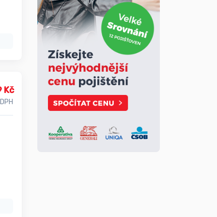
9 Kč
 DPH