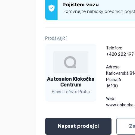
Pojištění vozu
Porovnejte nabídky předních pojiš
Prodávající
Telefon:

+420 222 197 1
Adresa:

Karlovarská 814
Autosalon Klokočka
Praha 6

Centrum
16100

Hlavní město Praha
Web:

www.klokocka.
Napsat prodejci
Za