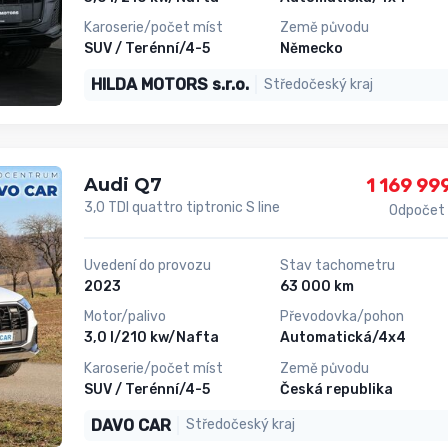
Karoserie/počet míst
Země původu
SUV / Terénní/4-5
Německo
HILDA MOTORS s.r.o.
Středočeský kraj
Audi Q7
1 169 99
3,0 TDI quattro tiptronic S line
Odpočet
Uvedení do provozu
Stav tachometru
2023
63 000 km
Motor/palivo
Převodovka/pohon
3,0 l/210 kw/Nafta
Automatická/4x4
Karoserie/počet míst
Země původu
SUV / Terénní/4-5
Česká republika
DAVO CAR
Středočeský kraj