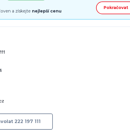
Pokračovat
ťoven a získejte
nejlepší cenu
11



cz
volat 222 197 111