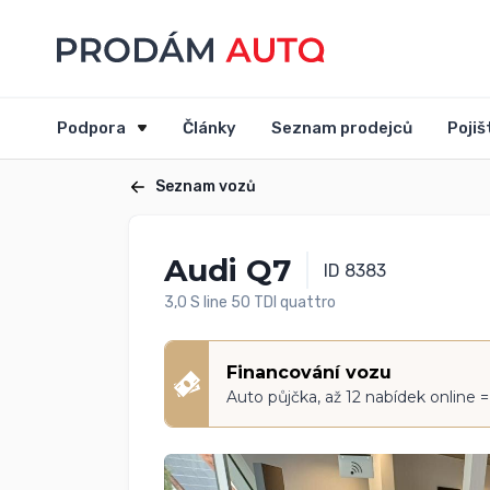
Podpora
Články
Seznam prodejců
Pojiš
Seznam vozů
Audi Q7
ID 8383
3,0 S line 50 TDI quattro
Financování vozu
Auto půjčka, až 12 nabídek online 