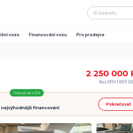
tění vozu
Financování vozu
Pro prodejce
2 250 000 
Bez DPH 1 859 5
Úrok již od 4,3 %
Pokračovat
=
nejvýhodnější financování