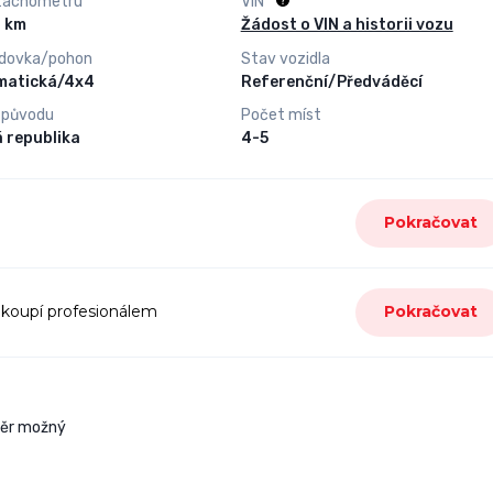
tachometru
VIN
5 000 km
Žádost o VIN a historii vozu
dovka/pohon
Stav vozidla
matická/4x4
Referenční/Předváděcí
 původu
Počet míst
 republika
4-5
Pokračovat
 koupí profesionálem
Pokračovat
věr možný