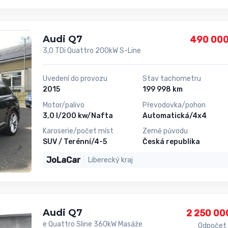
Audi Q7
490 000
3,0 TDi Quattro 200kW S-Line
Uvedení do provozu
Stav tachometru
2015
199 998 km
Motor/palivo
Převodovka/pohon
3,0 l/200 kw/Nafta
Automatická/4x4
Karoserie/počet míst
Země původu
SUV / Terénní/4-5
Česká republika
JoLaCar
Liberecký kraj
Audi Q7
2 250 00
e Quattro Sline 360kW Masáže
Odpočet