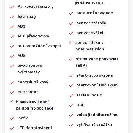
jízdě ze svahu
Parkovací senzory
satelitní navigace
6x airbag
senzor stěračů
ABS
senzor světel
aut. převodovka
senzor tlaku v
aut. zabrždění v kopci
pneumatikách
AUX
stabilizace podvozku
(ESP)
bi-xenonové
světlomety
start-stop systém
centrál dálkový
startování tlačítkem
el. zrcátka
střešní nosič
hlasové ovládání
USB
palubního počítače
volba jízdního režimu
isofix
vyhřívaná zrcátka
LED denní svícení