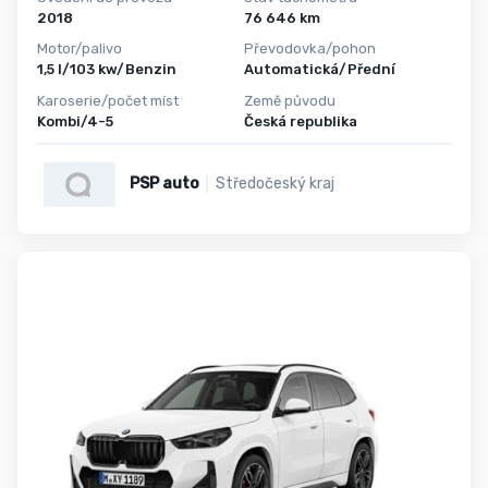
2018
76 646 km
Motor/palivo
Převodovka/pohon
1,5 l/103 kw/Benzin
Automatická/Přední
Karoserie/počet míst
Země původu
Kombi/4-5
Česká republika
PSP auto
Středočeský kraj