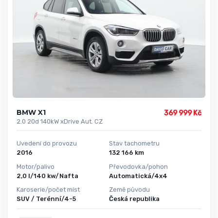
BMW X1
369 999 Kč
2.0 20d 140kW xDrive Aut. CZ
Uvedení do provozu
Stav tachometru
2016
132 166 km
Motor/palivo
Převodovka/pohon
2,0 l/140 kw/Nafta
Automatická/4x4
Karoserie/počet míst
Země původu
SUV / Terénní/4-5
Česká republika