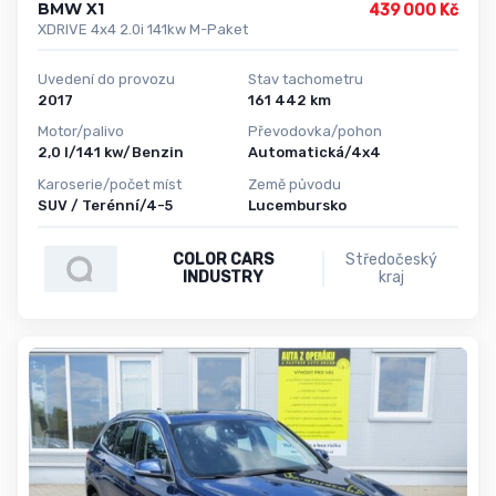
BMW X1
439 000 Kč
XDRIVE 4x4 2.0i 141kw M-Paket
Uvedení do provozu
Stav tachometru
2017
161 442 km
Motor/palivo
Převodovka/pohon
2,0 l/141 kw/Benzin
Automatická/4x4
Karoserie/počet míst
Země původu
SUV / Terénní/4-5
Lucembursko
COLOR CARS
Středočeský
INDUSTRY
kraj