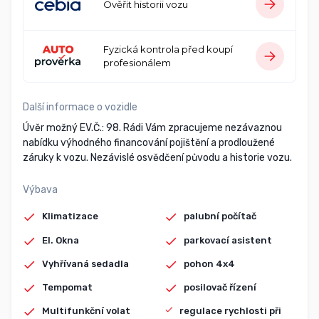
Ověřit historii vozu
Fyzická kontrola před koupí
profesionálem
Další informace o vozidle
Úvěr možný EV.Č.: 98. Rádi Vám zpracujeme nezávaznou
nabídku výhodného financování pojištění a prodloužené
záruky k vozu. Nezávislé osvědčení původu a historie vozu.
Výbava
Klimatizace
palubní počítač
El. Okna
parkovací asistent
Vyhřívaná sedadla
pohon 4x4
Tempomat
posilovač řízení
Multifunkční volat
regulace rychlosti při