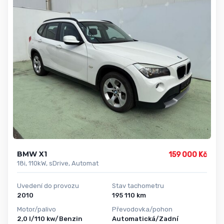
BMW X1
159 000 Kč
18i, 110kW, sDrive, Automat
Uvedení do provozu
Stav tachometru
2010
195 110 km
Motor/palivo
Převodovka/pohon
2,0 l/110 kw/Benzin
Automatická/Zadní