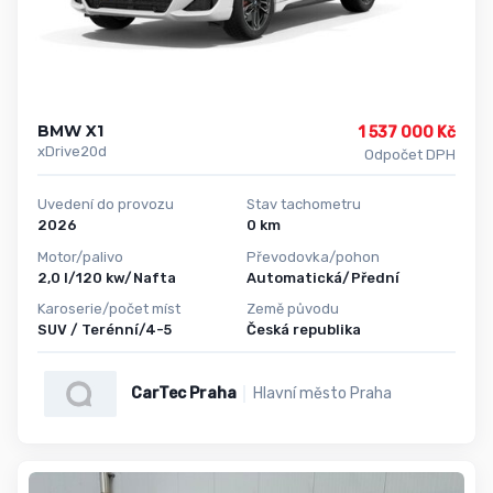
BMW X1
1 537 000 Kč
xDrive20d
Odpočet DPH
Uvedení do provozu
Stav tachometru
2026
0 km
Motor/palivo
Převodovka/pohon
2,0 l/120 kw/Nafta
Automatická/Přední
Karoserie/počet míst
Země původu
SUV / Terénní/4-5
Česká republika
CarTec Praha
Hlavní město Praha