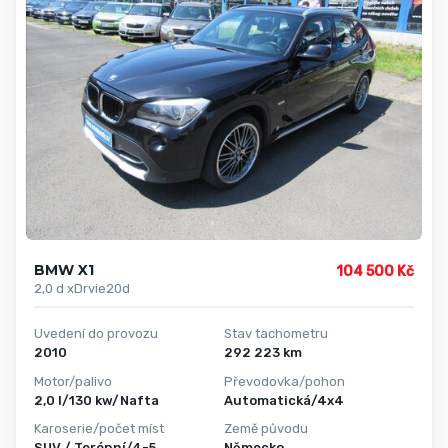
BMW X1
104 500 Kč
2,0 d xDrvie20d
Uvedení do provozu
Stav tachometru
2010
292 223 km
Motor/palivo
Převodovka/pohon
2,0 l/130 kw/Nafta
Automatická/4x4
Karoserie/počet míst
Země původu
SUV / Terénní/4-5
Německo