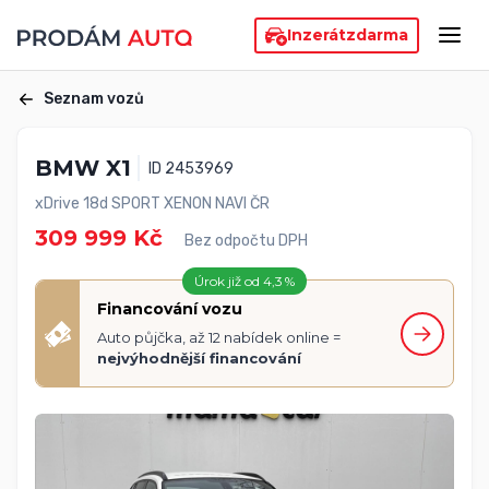
Inzerát
zdarma
Seznam vozů
BMW X1
ID 2453969
xDrive 18d SPORT XENON NAVI ČR
309 999 Kč
Bez odpočtu DPH
Úrok již od 4,3 %
Financování vozu
Auto půjčka, až 12 nabídek online =
nejvýhodnější financování