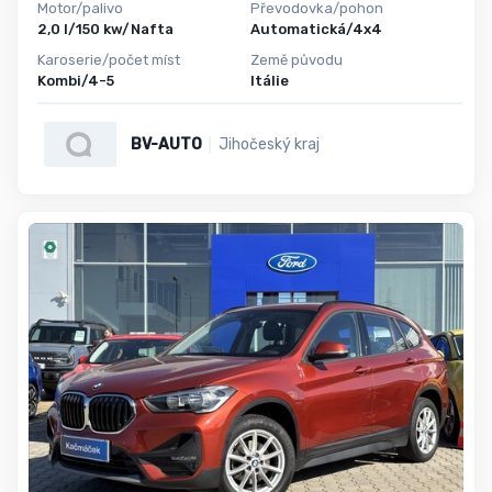
Motor/palivo
Převodovka/pohon
2,0 l/150 kw/Nafta
Automatická/4x4
Karoserie/počet míst
Země původu
Kombi/4-5
Itálie
BV-AUTO
Jihočeský kraj