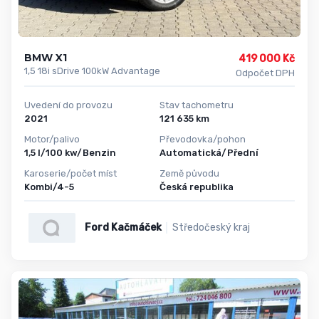
BMW X1
419 000 Kč
1,5 18i sDrive 100kW Advantage
Odpočet DPH
Uvedení do provozu
Stav tachometru
2021
121 635 km
Motor/palivo
Převodovka/pohon
1,5 l/100 kw/Benzin
Automatická/Přední
Karoserie/počet míst
Země původu
Kombi/4-5
Česká republika
Ford Kačmáček
Středočeský kraj