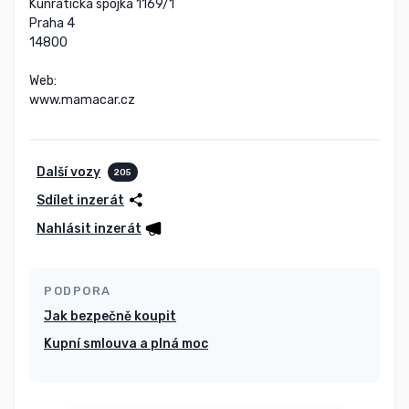
Kunratická spojka 1169/1

Praha 4

14800

Web:

www.mamacar.cz
Další vozy
205
Sdílet inzerát
Nahlásit inzerát
PODPORA
Jak bezpečně koupit
Kupní smlouva a plná moc