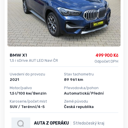
BMW X1
499 900 Kč
1,5 i sDrive AUT LED Navi ČR
Odpočet DPH
Uvedení do provozu
Stav tachometru
2021
89 961 km
Motor/palivo
Převodovka/pohon
1,5 l/100 kw/Benzin
Automatická/Přední
Karoserie/počet míst
Země původu
SUV / Terénní/4-5
Česká republika
AUTA Z OPERÁKU
Středočeský kraj