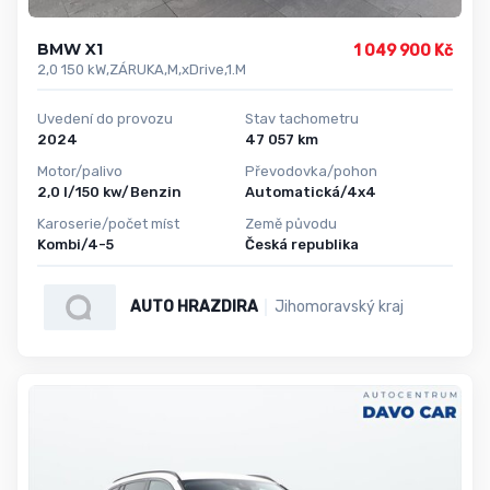
BMW X1
1 049 900 Kč
2,0 150 kW,ZÁRUKA,M,xDrive,1.M
Uvedení do provozu
Stav tachometru
2024
47 057 km
Motor/palivo
Převodovka/pohon
2,0 l/150 kw/Benzin
Automatická/4x4
Karoserie/počet míst
Země původu
Kombi/4-5
Česká republika
AUTO HRAZDIRA
Jihomoravský kraj