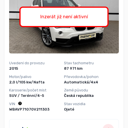
Inzerát již není aktivní
Uvedení do provozu
Stav tachometru
2015
87 971 km
Motor/palivo
Převodovka/pohon
2,0 l/105 kw/Nafta
Automatická/4x4
Karoserie/počet míst
Země původu
SUV / Terénní/4-5
Česká republika
VIN
Stav vozidla
WBAVP71070V211303
Ojeté