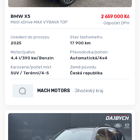
BMW X5
2 659 000 Kč
M60i xDrive MAX VÝBAVA TOP
Odpočet DPH
Uvedení do provozu
Stav tachometru
2025
17 900 km
Motor/palivo
Převodovka/pohon
4,4 l/390 kw/Benzin
Automatická/4x4
Karoserie/počet míst
Země původu
SUV / Terénní/4-5
Česká republika
MACH MOTORS
Jihočeský kraj