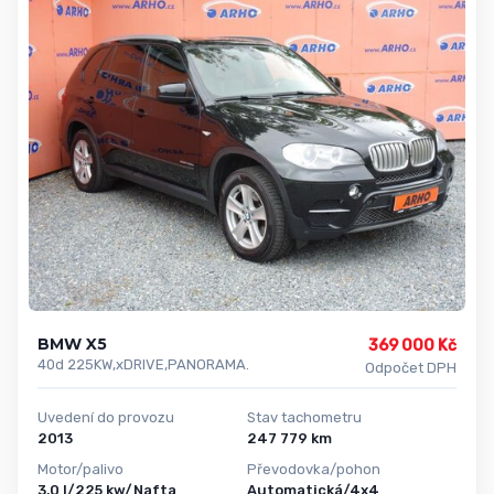
BMW X5
369 000 Kč
40d 225KW,xDRIVE,PANORAMA.
Odpočet DPH
Uvedení do provozu
Stav tachometru
2013
247 779 km
Motor/palivo
Převodovka/pohon
3,0 l/225 kw/Nafta
Automatická/4x4