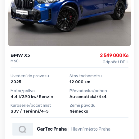
BMW X5
2 549 000 Kč
M60i
Odpočet DPH
Uvedení do provozu
Stav tachometru
2025
12 000 km
Motor/palivo
Převodovka/pohon
4,4 l/390 kw/Benzin
Automatická/4x4
Karoserie/počet míst
Země původu
SUV / Terénní/4-5
Německo
CarTec Praha
Hlavní město Praha