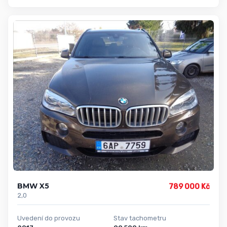
BMW X5
789 000 Kč
2,0
Uvedení do provozu
Stav tachometru