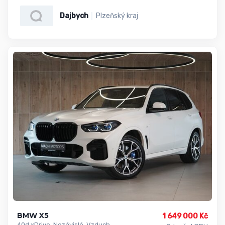
Dajbych
Plzeňský kraj
BMW X5
1 649 000 Kč
40d xDrive, Nezávislé, Vzduch