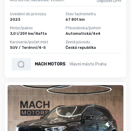
Odpočet DPH
Uvedení do provozu
Stav tachometru
2023
67 801 km
Motor/palivo
Převodovka/pohon
3,0 l/259 kw/Nafta
Automatická/4x4
Karoserie/počet míst
Země původu
SUV / Terénní/4-5
Česká republika
MACH MOTORS
Hlavní město Praha