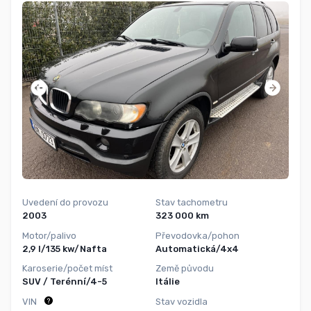
Uvedení do provozu
Stav tachometru
2003
323 000 km
Motor/palivo
Převodovka/pohon
2,9 l/135 kw/Nafta
Automatická/4x4
Karoserie/počet míst
Země původu
SUV / Terénní/4-5
Itálie
VIN
Stav vozidla