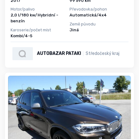
2017
99 590 km
Motor/palivo
Převodovka/pohon
2,0 l/180 kw/Hybridní -
Automatická/4x4
benzín
Země původu
Karoserie/počet míst
Jiná
Kombi/4-5
AUTOBAZAR PATAKI
Středočeský kraj