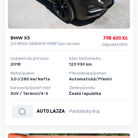
BMW X5
798 600 Kč
3,0 M50d 280kW M-PAKET,po servise
Odpočet DPH
Uvedení do provozu
Stav tachometru
2018
123 939 km
Motor/palivo
Převodovka/pohon
3,0 l/280 kw/Nafta
Automatická/Přední
Karoserie/počet míst
Země původu
SUV / Terénní/4-5
Česká republika
AUTO LAJZA
Pardubický kraj