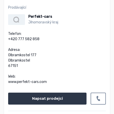
Prodávající
Perfekt-cars
Jihomoravský kraj
Telefon:

+420 777 582 858

Adresa:

Olbramkostel 177

Olbramkostel

67151

Web:

www.perfekt-cars.com
Napsat prodejci