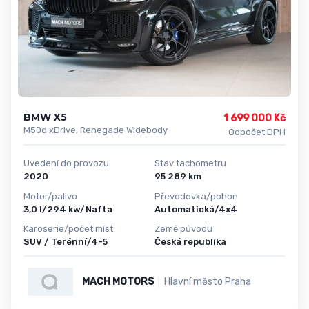
BMW X5
1 699 000 Kč
M50d xDrive, Renegade Widebody
Odpočet DPH
Uvedení do provozu
Stav tachometru
2020
95 289 km
Motor/palivo
Převodovka/pohon
3,0 l/294 kw/Nafta
Automatická/4x4
Karoserie/počet míst
Země původu
SUV / Terénní/4-5
Česká republika
MACH MOTORS
Hlavní město Praha