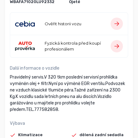
WBAFA71020LU92332
Ojeté
Ověřit historii vozu
Fyzická kontrola před koupí
profesionálem
Další informace o vozidle
Pravidelný servis.V 320 tkm poslední servisní prohlídka
vyměněn olej + filtr.Nyní po výměně EGR ventilu.Podvozek
ne vzduch klasické tlumiče péra.Tažné zařízení na 2300
Kg.K vozidlu sada letních pneu na alu discích.Vozidlo
garážováno u majitele pro prohlídku volejte
předem.TEL.777582858.
Výbava
Klimatizace
dělená zadní sedadla