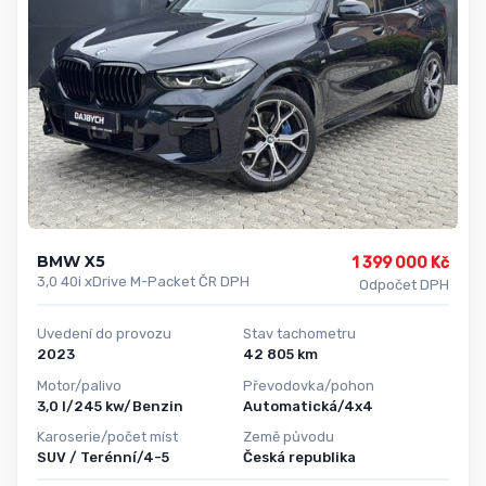
BMW X5
1 399 000 Kč
3,0 40i xDrive M-Packet ČR DPH
Odpočet DPH
Uvedení do provozu
Stav tachometru
2023
42 805 km
Motor/palivo
Převodovka/pohon
3,0 l/245 kw/Benzin
Automatická/4x4
Karoserie/počet míst
Země původu
SUV / Terénní/4-5
Česká republika