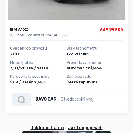
BMW X5
649 999 Kč
3,0 M50d 280kW xDrive Aut. CZ
Uvedení do provozu
Stav tachometru
2017
128 207 km
Motor/palivo
Převodovka/pohon
3,0 l/280 kw/Nafta
Automatická/4x4
Karoserie/počet míst
Země původu
SUV / Terénní/4-5
Česká republika
DAVO CAR
Středočeský kraj
Jak koupit auto
Jak funguje web