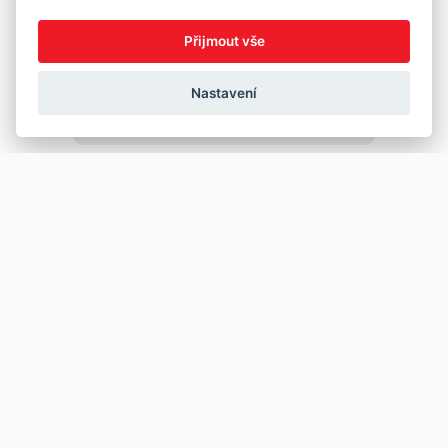
Přijmout vše
Nastavení
Copyright © 2026
Prodej
Koupě
Vložit inzerát
Najít auto
Jak prodat auto
Jak koupit auto
Pro prodejce
Financování vozu
Premium
Pojištění vozu