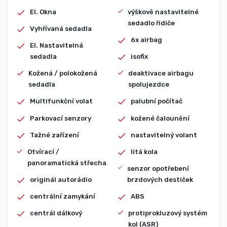
El. Okna
výškově nastavitelné
sedadlo řidiče
Vyhřívaná sedadla
6x airbag
El. Nastavitelná
sedadla
isofix
Kožená / polokožená
deaktivace airbagu
sedadla
spolujezdce
Multifunkční volat
palubní počítač
Parkovací senzory
kožené čalounění
Tažné zařízení
nastavitelný volant
Otvírací /
litá kola
panoramatická střecha
senzor opotřebení
originál autorádio
brzdových destiček
centrální zamykání
ABS
centrál dálkový
protiprokluzový systém
kol (ASR)