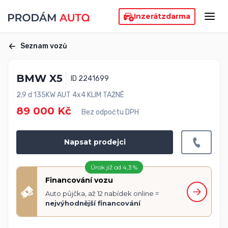
Inzerát
zdarma
Seznam vozů
BMW X5
ID 2241699
2,9 d 135KW AUT 4x4 KLIM TAŽNÉ
89 000 Kč
Bez odpočtu DPH
Napsat prodejci
Úrok již od 4,3 %
Financování vozu
Auto půjčka, až 12 nabídek online =
nejvýhodnější financování