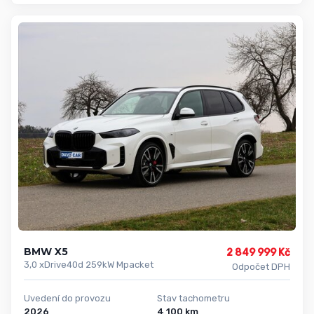
BMW X5
2 849 999 Kč
3,0 xDrive40d 259kW Mpacket
Odpočet DPH
Uvedení do provozu
Stav tachometru
2026
4 100 km