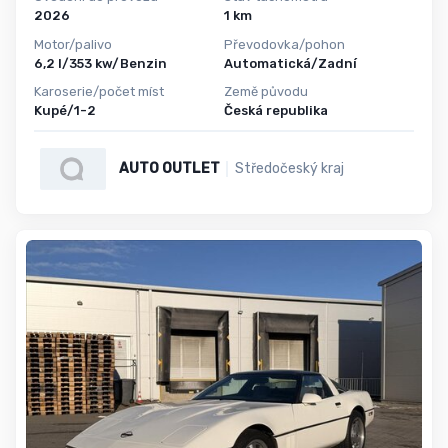
2026
1 km
Motor/palivo
Převodovka/pohon
6,2 l/353 kw/Benzin
Automatická/Zadní
Karoserie/počet míst
Země původu
Kupé/1-2
Česká republika
AUTO OUTLET
Středočeský kraj