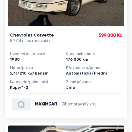
Chevrolet Corvette
599 000 Kč
5,7 C4++po renovaci++
Uvedení do provozu
Stav tachometru
1988
176 000 km
Motor/palivo
Převodovka/pohon
5,7 l/210 kw/Benzin
Automatická/Přední
Karoserie/počet míst
Země původu
Kupé/1-2
Jiná
MAXIMCAR
Jihomoravský kraj