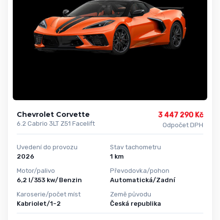
Chevrolet Corvette
3 447 290 Kč
6.2 Cabrio 3LT Z51 Facelift
Odpočet DPH
Uvedení do provozu
Stav tachometru
2026
1 km
Motor/palivo
Převodovka/pohon
6,2 l/353 kw/Benzin
Automatická/Zadní
Karoserie/počet míst
Země původu
Kabriolet/1-2
Česká republika