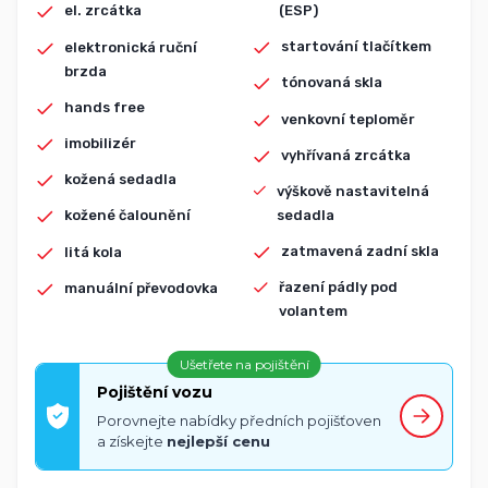
(ESP)
el. zrcátka
startování tlačítkem
elektronická ruční
brzda
tónovaná skla
hands free
venkovní teploměr
imobilizér
vyhřívaná zrcátka
kožená sedadla
výškově nastavitelná
sedadla
kožené čalounění
zatmavená zadní skla
litá kola
řazení pádly pod
manuální převodovka
volantem
Ušetřete na pojištění
Pojištění vozu
Porovnejte nabídky předních pojišťoven
a získejte
nejlepší cenu