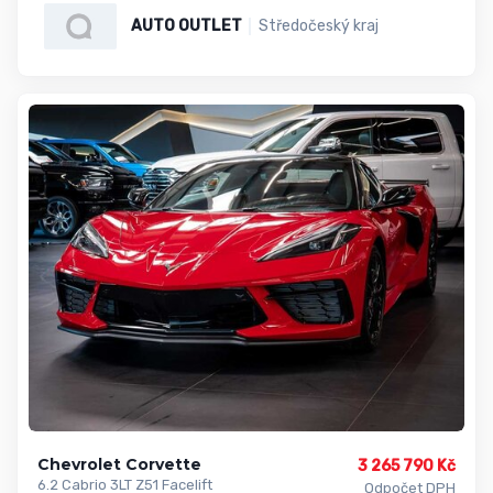
AUTO OUTLET
Středočeský kraj
Chevrolet Corvette
3 265 790 Kč
6.2 Cabrio 3LT Z51 Facelift
Odpočet DPH