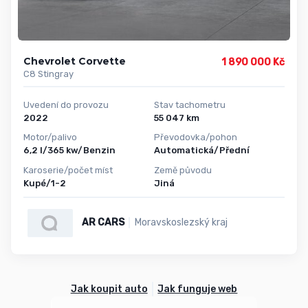
Chevrolet Corvette
1 890 000 Kč
C8 Stingray
Uvedení do provozu
Stav tachometru
2022
55 047 km
Motor/palivo
Převodovka/pohon
6,2 l/365 kw/Benzin
Automatická/Přední
Karoserie/počet míst
Země původu
Kupé/1-2
Jiná
AR CARS
Moravskoslezský kraj
Jak koupit auto
Jak funguje web