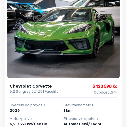
Chevrolet Corvette
3 120 590 Kč
6.2 Stingray 3LT Z51 Facelift
Odpočet DPH
Uvedení do provozu
Stav tachometru
2026
1 km
Motor/palivo
Převodovka/pohon
6,2 l/353 kw/Benzin
Automatická/Zadní