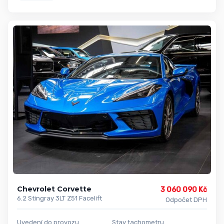
Chevrolet Corvette
3 060 090 Kč
6.2 Stingray 3LT Z51 Facelift
Odpočet DPH
Uvedení do provozu
Stav tachometru