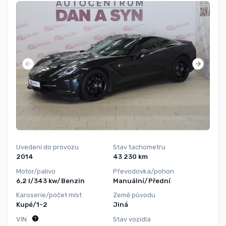
Uvedení do provozu
Stav tachometru
2014
43 230 km
Motor/palivo
Převodovka/pohon
6,2 l/343 kw/Benzin
Manuální/Přední
Karoserie/počet míst
Země původu
Kupé/1-2
Jiná
VIN
Stav vozidla