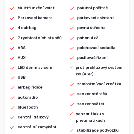
Multifunkční volat
palubní počítač
Parkovací kamera
parkovací asistent
4x airbag
pevná střecha
7 rychlostních stupňů
pohon 4x2
ABS
polohovací sedadla
AUX
posilovač řízení
LED denní svícení
protiprokluzový systém
kol (ASR)
USB
samostmívací zrcátka
airbag řidiče
senzor stěračů
autorádio
senzor světel
bluetooth
senzor tlaku v
centrál dálkový
pneumatikách
centrální zamykání
stabilizace podvozku