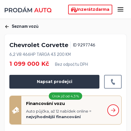
Inzerát
zdarma
Seznam vozů
Chevrolet Corvette
ID 9297746
6,2 V8 466HP TARGA 43 200 KM
1 099 000 Kč
Bez odpočtu DPH
Napsat prodejci
Úrok již od 4,3 %
Financování vozu
Auto půjčka, až 12 nabídek online =
nejvýhodnější financování