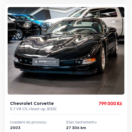
Chevrolet Corvette
799 000 Kč
5.7 V8 C5, Head-up, BOSE
Uvedení do provozu
Stav tachometru
2003
27 306 km