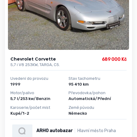
Chevrolet Corvette
689 000 Kč
5,7 i V8 253KW, TARGA, C5.
Uvedení do provozu
Stav tachometru
1999
95 410 km
Motor/palivo
Převodovka/pohon
5,7 l/253 kw/Benzin
Automatická/Přední
Karoserie/počet míst
Země původu
Kupé/1-2
Německo
ARHO autobazar
Hlavní město Praha