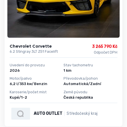
Chevrolet Corvette
3 265 790 Kč
6.2 Stingray 3LT Z51 Facelift
Odpočet DPH
Uvedení do provozu
Stav tachometru
2026
1 km
Motor/palivo
Převodovka/pohon
6,2 l/353 kw/Benzin
Automatická/Zadní
Karoserie/počet míst
Země původu
Kupé/1-2
Česká republika
AUTO OUTLET
Středočeský kraj