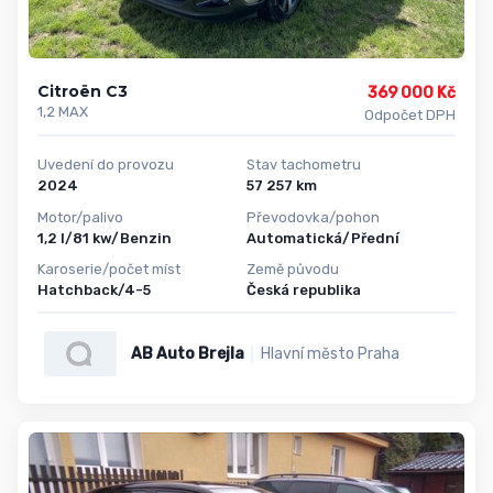
Citroën C3
369 000 Kč
1,2 MAX
Odpočet DPH
Uvedení do provozu
Stav tachometru
2024
57 257 km
Motor/palivo
Převodovka/pohon
1,2 l/81 kw/Benzin
Automatická/Přední
Karoserie/počet míst
Země původu
Hatchback/4-5
Česká republika
AB Auto Brejla
Hlavní město Praha