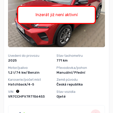
Inzerát již není aktivní
Uvedení do provozu
Stav tachometru
2025
771 km
Motor/palivo
Převodovka/pohon
1,2 l/74 kw/Benzin
Manuální/Přední
Karoserie/počet míst
Země původu
Hatchback/4-5
Česká republika
VIN
Stav vozidla
VR7CCHPV7RT156453
Ojeté