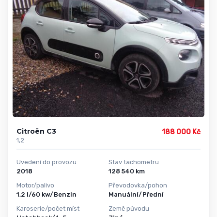
Citroën C3
188 000 Kč
1,2
Uvedení do provozu
Stav tachometru
2018
128 540 km
Motor/palivo
Převodovka/pohon
1,2 l/60 kw/Benzin
Manuální/Přední
Karoserie/počet míst
Země původu