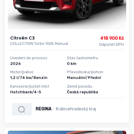
Citroën C3
418 900 Kč
COLLECTION Turbo 100k Manual
Odpočet DPH
Uvedení do provozu
Stav tachometru
2026
0 km
Motor/palivo
Převodovka/pohon
1,2 l/74 kw/Benzin
Manuální/Přední
Karoserie/počet míst
Země původu
Hatchback/4-5
Česká republika
REGINA
Královehradecký kraj