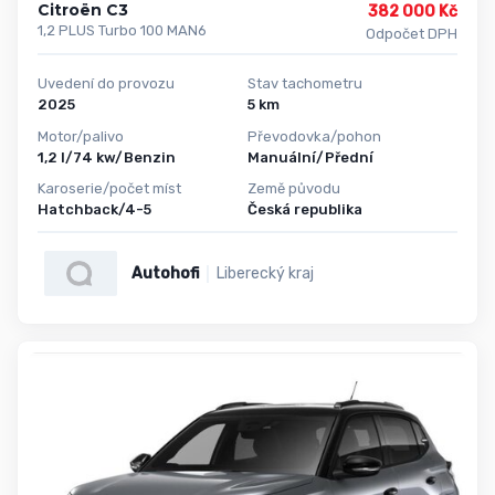
Citroën C3
382 000 Kč
1,2 PLUS Turbo 100 MAN6
Odpočet DPH
Uvedení do provozu
Stav tachometru
2025
5 km
Motor/palivo
Převodovka/pohon
1,2 l/74 kw/Benzin
Manuální/Přední
Karoserie/počet míst
Země původu
Hatchback/4-5
Česká republika
Autohofi
Liberecký kraj