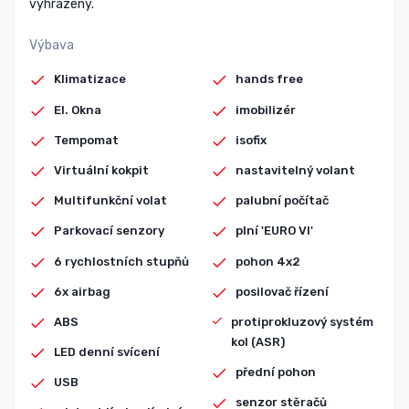
vyhrazeny.
Výbava
Klimatizace
hands free
El. Okna
imobilizér
Tempomat
isofix
Virtuální kokpit
nastavitelný volant
Multifunkční volat
palubní počítač
Parkovací senzory
plní 'EURO VI'
6 rychlostních stupňů
pohon 4x2
6x airbag
posilovač řízení
ABS
protiprokluzový systém
kol (ASR)
LED denní svícení
přední pohon
USB
senzor stěračů