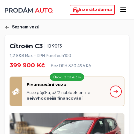
Inzerát
zdarma
Seznam vozů
Citroën C3
ID 9013
1,2 S&S Max - DPH PureTech100
399 900 Kč
Bez DPH 330 496 Kč
Úrok již od 4,3 %
Financování vozu
Auto půjčka, až 12 nabídek online =
nejvýhodnější financování