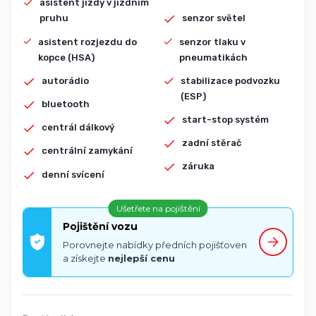
asistent jízdy v jízdním
pruhu
senzor světel
asistent rozjezdu do
senzor tlaku v
kopce (HSA)
pneumatikách
autorádio
stabilizace podvozku
(ESP)
bluetooth
start-stop systém
centrál dálkový
zadní stěrač
centrální zamykání
záruka
denní svícení
Ušetřete na pojištění
Pojištění vozu
Porovnejte nabídky předních pojišťoven
a získejte
nejlepší cenu