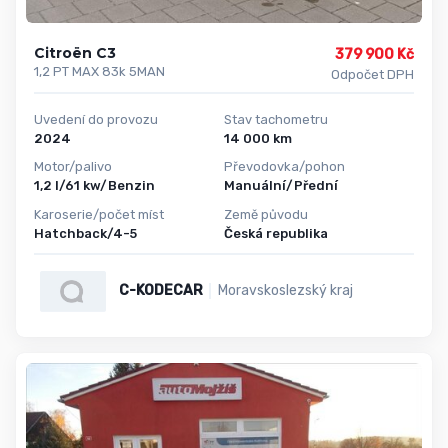
Citroën C3
379 900 Kč
1,2 PT MAX 83k 5MAN
Odpočet DPH
Uvedení do provozu
Stav tachometru
2024
14 000 km
Motor/palivo
Převodovka/pohon
1,2 l/61 kw/Benzin
Manuální/Přední
Karoserie/počet míst
Země původu
Hatchback/4-5
Česká republika
C-KODECAR
Moravskoslezský kraj