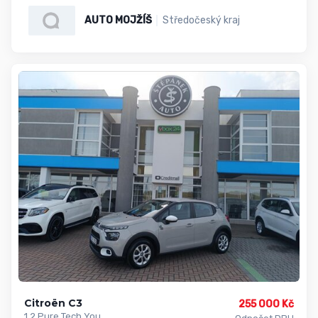
AUTO MOJŽÍŠ
Středočeský kraj
Citroën C3
255 000 Kč
1,2 Pure Tech You