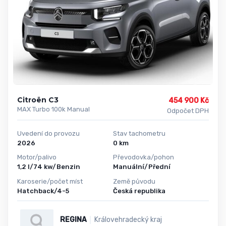
Citroën C3
454 900 Kč
MAX Turbo 100k Manual
Odpočet DPH
Uvedení do provozu
Stav tachometru
2026
0 km
Motor/palivo
Převodovka/pohon
1,2 l/74 kw/Benzin
Manuální/Přední
Karoserie/počet míst
Země původu
Hatchback/4-5
Česká republika
REGINA
Královehradecký kraj