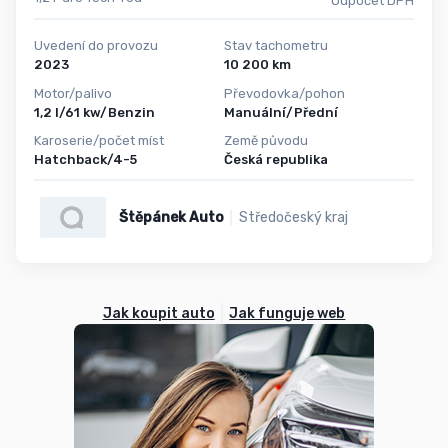
Odpočet DPH
Uvedení do provozu
Stav tachometru
2023
10 200 km
Motor/palivo
Převodovka/pohon
1,2 l/61 kw/Benzin
Manuální/Přední
Karoserie/počet míst
Země původu
Hatchback/4-5
Česká republika
Štěpánek Auto
Středočeský kraj
Jak koupit auto
Jak funguje web