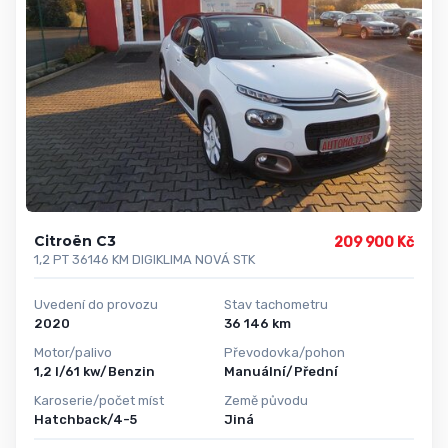
Citroën C3
209 900 Kč
1,2 PT 36146 KM DIGIKLIMA NOVÁ STK
Uvedení do provozu
Stav tachometru
2020
36 146 km
Motor/palivo
Převodovka/pohon
1,2 l/61 kw/Benzin
Manuální/Přední
Karoserie/počet míst
Země původu
Hatchback/4-5
Jiná