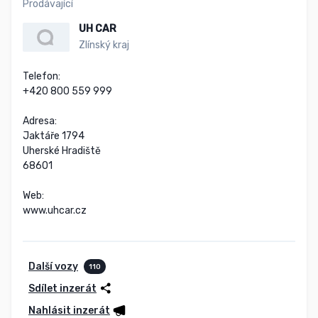
Prodávající
UH CAR
Zlínský kraj
Telefon:

+420 800 559 999

Adresa:

Jaktáře 1794

Uherské Hradiště

68601

Web:

www.uhcar.cz
Další vozy
110
Sdílet inzerát
Nahlásit inzerát