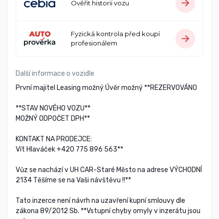
Ověřit historii vozu
Fyzická kontrola před koupí
profesionálem
Další informace o vozidle
První majitel Leasing možný Úvěr možný **REZERVOVÁNO
**STAV NOVÉHO VOZU**
MOŽNÝ ODPOČET DPH**
KONTAKT NA PRODEJCE:
Vít Hlaváček +420 775 896 563**
Vůz se nachází v UH CAR-Staré Město na adrese VÝCHODNÍ
2134 Těšíme se na Vaši návštěvu !!**
Tato inzerce není návrh na uzavření kupní smlouvy dle
zákona 89/2012 Sb. **Vstupní chyby omyly v inzerátu jsou