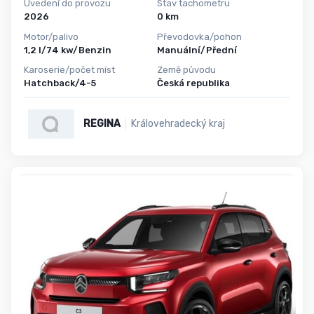
Uvedení do provozu
Stav tachometru
2026
0 km
Motor/palivo
Převodovka/pohon
1,2 l/74 kw/Benzin
Manuální/Přední
Karoserie/počet míst
Země původu
Hatchback/4-5
Česká republika
REGINA
Královehradecký kraj