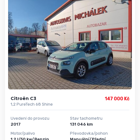
Citroën C3
147 000 Kč
1,2 PureTech 68 Shine
Uvedení do provozu
Stav tachometru
2017
131 046 km
Motor/palivo
Převodovka/pohon
1,2 l/50 kw/Benzin
Manuální/Přední