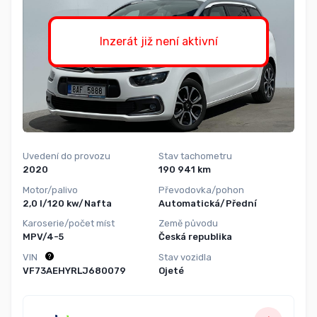
Inzerát již není aktivní
Uvedení do provozu
Stav tachometru
2020
190 941 km
Motor/palivo
Převodovka/pohon
2,0 l/120 kw/Nafta
Automatická/Přední
Karoserie/počet míst
Země původu
MPV/4-5
Česká republika
VIN
Stav vozidla
VF73AEHYRLJ680079
Ojeté