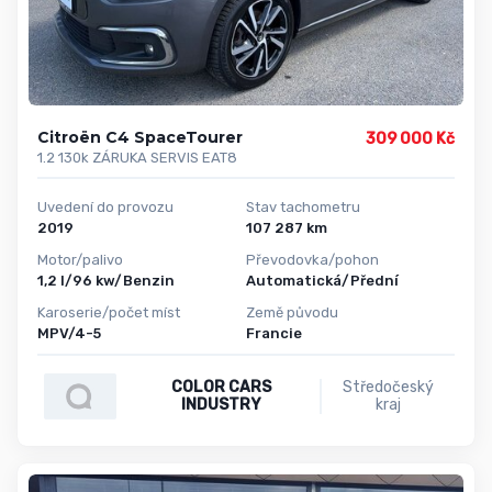
Citroën C4 SpaceTourer
309 000 Kč
1.2 130k ZÁRUKA SERVIS EAT8
Uvedení do provozu
Stav tachometru
2019
107 287 km
Motor/palivo
Převodovka/pohon
1,2 l/96 kw/Benzin
Automatická/Přední
Karoserie/počet míst
Země původu
MPV/4-5
Francie
COLOR CARS
Středočeský
INDUSTRY
kraj