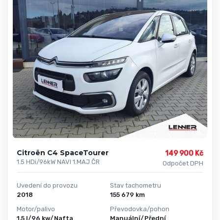
Citroën C4 SpaceTourer
149 900 Kč
1.5 HDi/96kW NAVI 1.MAJ ČR
Odpočet DPH
Uvedení do provozu
Stav tachometru
2018
155 679 km
Motor/palivo
Převodovka/pohon
1,5 l/96 kw/Nafta
Manuální/Přední