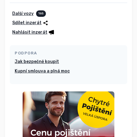
Další vozy
165
Sdílet inzerát
Nahlásit inzerát
PODPORA
Jak bezpečně koupit
Kupní smlouva a plná moc