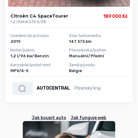
Citroën C4 SpaceTourer
189 000 Kč
1,2 i,96kW,STK 5/28
Uvedení do provozu
Stav tachometru
2019
147 373 km
Motor/palivo
Převodovka/pohon
1,2 l/96 kw/Benzin
Manuální/Přední
Karoserie/počet míst
Země původu
MPV/4-5
Belgie
AUTOCENTRAL
Plzeňský kraj
Jak koupit auto
Jak funguje web