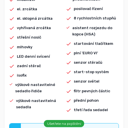
posilovač řízení
el. zrcátka
8 rychlostních stupňů
el. sklopná zrcátka
asistent rozjezdu do
vyhřívaná zrcátka
kopce (HSA)
střešní nosič
startování tlačítkem
mlhovky
plní 'EURO VI'
LED denní svícení
senzor stěračů
zadní stěrač
start-stop systém
isofix
senzor světel
výškově nastavitelné
filtr pevných částic
sedadlo řidiče
přední pohon
výškově nastavitelná
sedadla
třetí řada sedadel
Ušetřete na pojištění