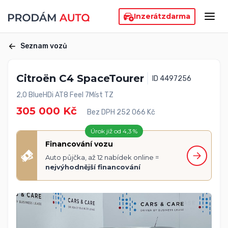
Inzerát
zdarma
Seznam vozů
Citroën C4 SpaceTourer
ID 4497256
2,0 BlueHDi AT8 Feel 7Míst TZ
305 000 Kč
Bez DPH 252 066 Kč
Úrok již od 4,3 %
Financování vozu
Auto půjčka, až 12 nabídek online =
nejvýhodnější financování