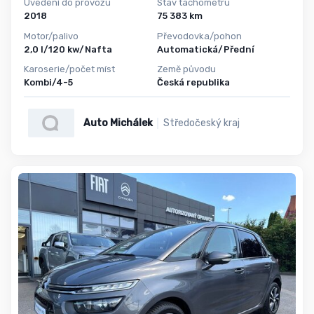
Uvedení do provozu
Stav tachometru
2018
75 383 km
Motor/palivo
Převodovka/pohon
2,0 l/120 kw/Nafta
Automatická/Přední
Karoserie/počet míst
Země původu
Kombi/4-5
Česká republika
Auto Michálek
Středočeský kraj