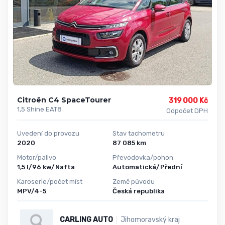
Citroën C4 SpaceTourer
319 000 Kč
1,5 Shine EAT8
Odpočet DPH
Uvedení do provozu
Stav tachometru
2020
87 085 km
Motor/palivo
Převodovka/pohon
1,5 l/96 kw/Nafta
Automatická/Přední
Karoserie/počet míst
Země původu
MPV/4-5
Česká republika
CARLING AUTO
Jihomoravský kraj