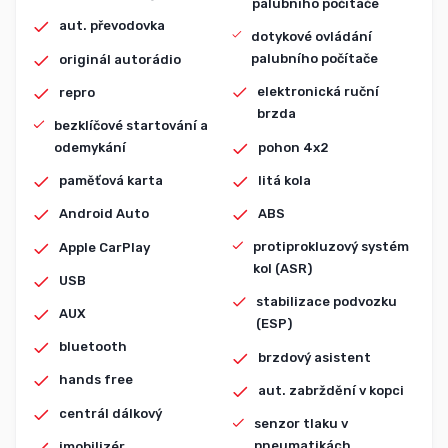
palubního počítače
aut. převodovka
dotykové ovládání
palubního počítače
originál autorádio
elektronická ruční
repro
brzda
bezklíčové startování a
pohon 4x2
odemykání
litá kola
paměťová karta
ABS
Android Auto
protiprokluzový systém
Apple CarPlay
kol (ASR)
USB
stabilizace podvozku
AUX
(ESP)
bluetooth
brzdový asistent
hands free
aut. zabrždění v kopci
centrál dálkový
senzor tlaku v
pneumatikách
imobilizér