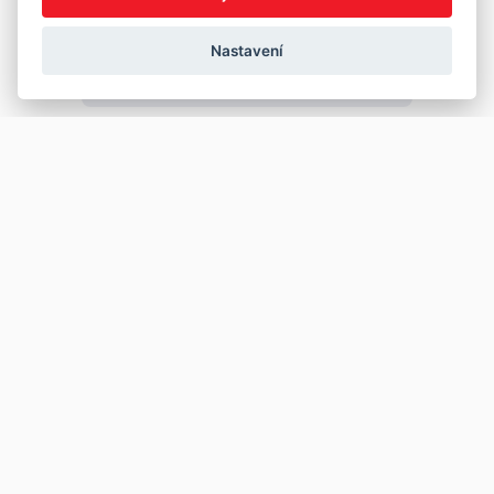
Nastavení
Copyright © 2026
Prodej
Koupě
Vložit inzerát
Najít auto
Jak prodat auto
Jak koupit auto
Pro prodejce
Financování vozu
Premium
Pojištění vozu
Další stránky
Kontakt