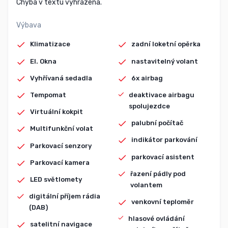
Chyba v textu vyhrazena.
Výbava
Klimatizace
zadní loketní opěrka
El. Okna
nastavitelný volant
Vyhřívaná sedadla
6x airbag
Tempomat
deaktivace airbagu
spolujezdce
Virtuální kokpit
palubní počítač
Multifunkční volat
indikátor parkování
Parkovací senzory
parkovací asistent
Parkovací kamera
řazení pádly pod
LED světlomety
volantem
digitální příjem rádia
venkovní teploměr
(DAB)
hlasové ovládání
satelitní navigace