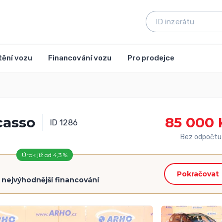
tění vozu
Financování vozu
Pro prodejce
casso
85 000 
ID 1286
Bez odpočtu
Úrok již od 4,3 %
Pokračovat
=
nejvýhodnější financování