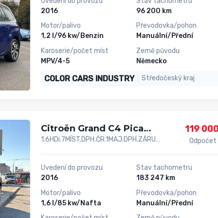
Uvedení do provozu
Stav tachometru
2016
96 200 km
Motor/palivo
Převodovka/pohon
1,2 l/96 kw/Benzin
Manuální/Přední
Karoserie/počet míst
Země původu
MPV/4-5
Německo
COLOR CARS INDUSTRY
Středočeský kraj
Citroën Grand C4 Picasso
119 000
1.6HDi.7MÍST.DPH.ČR.1MAJ.DPH.ZÁRUKA12
Odpočet
Uvedení do provozu
Stav tachometru
2016
183 247 km
Motor/palivo
Převodovka/pohon
1,6 l/85 kw/Nafta
Manuální/Přední
Karoserie/počet míst
Země původu