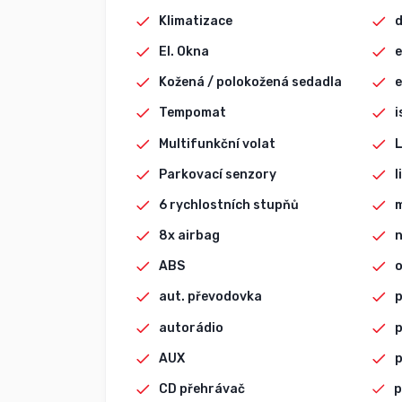
Klimatizace
d
El. Okna
e
Kožená / polokožená sedadla
e
Tempomat
i
Multifunkční volat
L
Parkovací senzory
l
6 rychlostních stupňů
8x airbag
n
ABS
o
aut. převodovka
p
autorádio
AUX
p
CD přehrávač
p