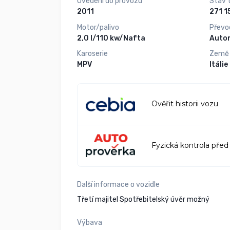
Uvedení do provozu
Stav 
2011
Motor/palivo
Převo
2,0 l/110 kw/Nafta
Auto
Karoserie
Země
MPV
Itálie
Ověřit historii vozu
Fyzická kontrola před
Další informace o vozidle
Třetí majitel Spotřebitelský úvěr možný
Výbava