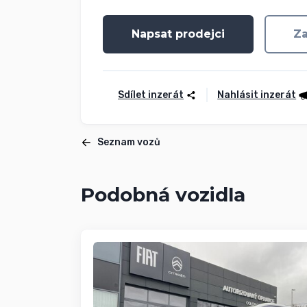
Napsat prodejci
Za
Sdílet inzerát
Nahlásit inzerát
Seznam vozů
Podobná vozidla