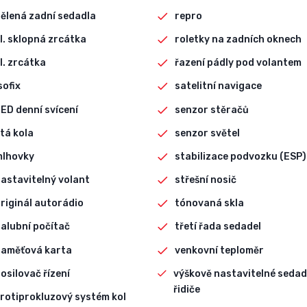
ělená zadní sedadla
repro
l. sklopná zrcátka
roletky na zadních oknech
l. zrcátka
řazení pádly pod volantem
sofix
satelitní navigace
ED denní svícení
senzor stěračů
itá kola
senzor světel
mlhovky
stabilizace podvozku (ESP)
astavitelný volant
střešní nosič
riginál autorádio
tónovaná skla
alubní počítač
třetí řada sedadel
paměťová karta
venkovní teploměr
osilovač řízení
výškově nastavitelné sedad
řidiče
rotiprokluzový systém kol