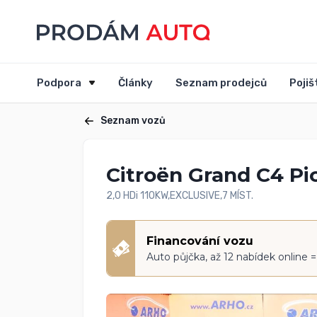
Podpora
Články
Seznam prodejců
Pojiš
Seznam vozů
Citroën Grand C4 Pi
2,0 HDi 110KW,EXCLUSIVE,7 MÍST.
Financování vozu
Auto půjčka, až 12 nabídek online 