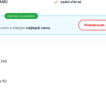
ASR)
zadní stěrač
Ušetřete na pojištění
Pokračovat
ťoven a získejte
nejlepší cenu
342

 10)
