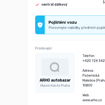
(
centrál dálkový
Pojištění vozu
Porovnejte nabídky předních pojiš
Prodávající
Telefon:

+420 724 342 
Adresa:

Počernická

ARHO autobazar
Malešice (Praha
10800

Hlavní město Praha
Web:

www.arho.cz