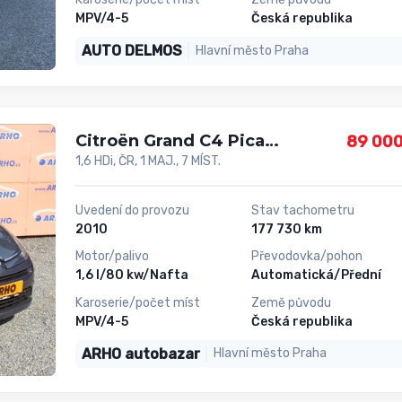
MPV/4-5
Česká republika
AUTO DELMOS
Hlavní město Praha
Citroën Grand C4 Picasso
89 000
1,6 HDi, ČR, 1 MAJ., 7 MÍST.
Uvedení do provozu
Stav tachometru
2010
177 730 km
Motor/palivo
Převodovka/pohon
1,6 l/80 kw/Nafta
Automatická/Přední
Karoserie/počet míst
Země původu
MPV/4-5
Česká republika
ARHO autobazar
Hlavní město Praha