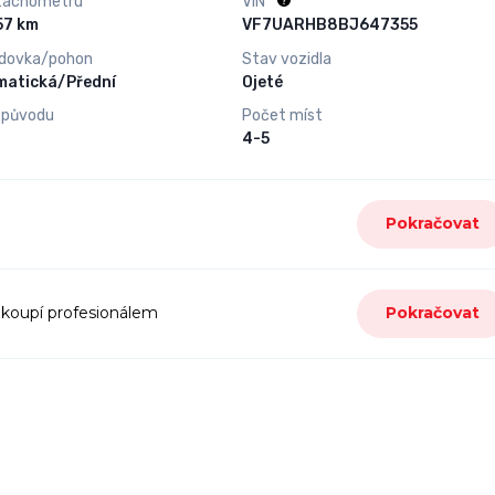
tachometru
VIN
271 157 km
VF7UARHB8BJ647355
dovka/pohon
Stav vozidla
matická/Přední
Ojeté
 původu
Počet míst
4-5
Pokračovat
 koupí profesionálem
Pokračovat