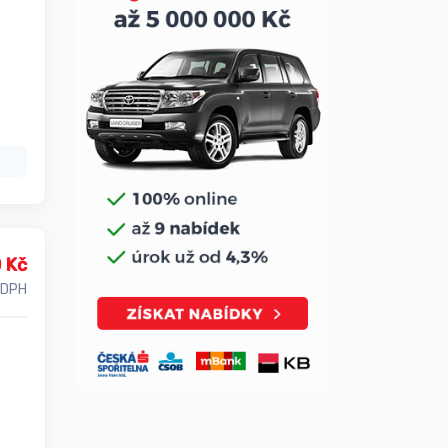
 Kč
 DPH