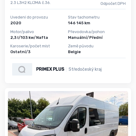
2.3 L3H2 KLIJMA č.36.
Odpočet DPH
Uvedení do provozu
Stav tachometru
2020
146 145 km
Motor/palivo
Převodovka/pohon
2,3 l/103 kw/Nafta
Manuální/Přední
Karoserie/počet míst
Země původu
Ostatní/3
Belgie
PRIMEX PLUS
Středočeský kraj