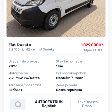
Fiat Ducato
1 029 000 Kč
2.2 180k L4H2 - 6 míst Snoeks
Odpočet DPH
Uvedení do provozu
Stav tachometru
2026
1 km
Motor/palivo
Převodovka/pohon
2,2 l/132 kw/Nafta
Manuální/Přední
Karoserie/počet míst
Země původu
Skříň/6+
Česká republika
AUTOCENTRUM
Hlavní město
Dojáček
Praha