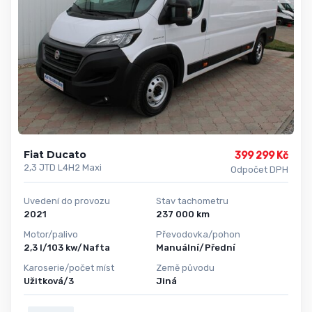
Fiat Ducato
399 299 Kč
2,3 JTD L4H2 Maxi
Odpočet DPH
Uvedení do provozu
Stav tachometru
2021
237 000 km
Motor/palivo
Převodovka/pohon
2,3 l/103 kw/Nafta
Manuální/Přední
Karoserie/počet míst
Země původu
Užitková/3
Jiná