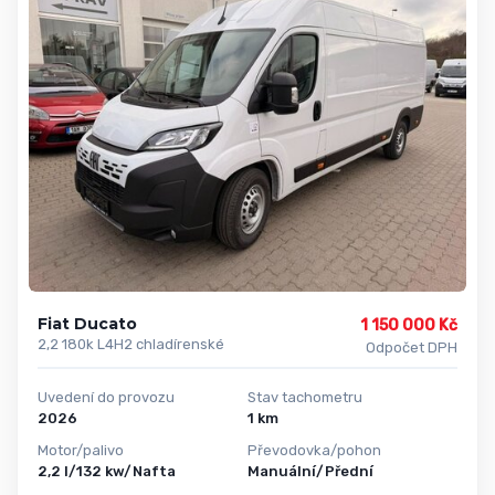
Fiat Ducato
1 150 000 Kč
2,2 180k L4H2 chladírenské
Odpočet DPH
Uvedení do provozu
Stav tachometru
2026
1 km
Motor/palivo
Převodovka/pohon
2,2 l/132 kw/Nafta
Manuální/Přední