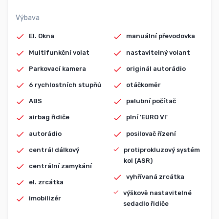
Výbava
El. Okna
manuální převodovka
Multifunkční volat
nastavitelný volant
Parkovací kamera
originál autorádio
6 rychlostních stupňů
otáčkoměr
ABS
palubní počítač
airbag řidiče
plní 'EURO VI'
autorádio
posilovač řízení
centrál dálkový
protiprokluzový systém
kol (ASR)
centrální zamykání
vyhřívaná zrcátka
el. zrcátka
výškově nastavitelné
imobilizér
sedadlo řidiče