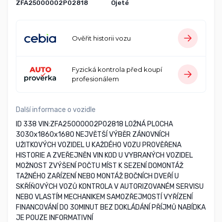
ZFA25000002P02818
Ojeté
Ověřit historii vozu
Fyzická kontrola před koupí
profesionálem
Další informace o vozidle
ID 338 VIN:ZFA25000002P02818 LOŽNÁ PLOCHA
3030x1860x1680 NEJVĚTŠÍ VÝBĚR ZÁNOVNÍCH
UŽITKOVÝCH VOZIDEL U KAŽDÉHO VOZU PROVĚŘENA
HISTORIE A ZVEŘEJNĚN VIN KOD U VYBRANÝCH VOZIDEL
MOŽNOST ZVÝŠENÍ POČTU MÍST K SEZENÍ DOMONTÁŽ
TAŽNÉHO ZAŘÍZENÍ NEBO MONTÁŽ BOČNÍCH DVEŘÍ U
SKŘÍŇOVÝCH VOZŮ KONTROLA V AUTORIZOVANÉM SERVISU
NEBO VLASTÍM MECHANIKEM SAMOZŘEJMOSTÍ VYŘÍZENÍ
FINANCOVÁNÍ DO 30MINUT BEZ DOKLÁDÁNÍ PŘÍJMŮ NABÍDKA
JE POUZE INFORMATIVNÍ