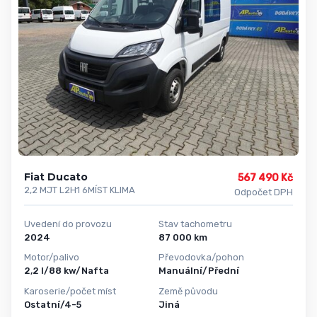
Fiat Ducato
567 490 Kč
2,2 MJT L2H1 6MÍST KLIMA
Odpočet DPH
Uvedení do provozu
Stav tachometru
2024
87 000 km
Motor/palivo
Převodovka/pohon
2,2 l/88 kw/Nafta
Manuální/Přední
Karoserie/počet míst
Země původu
Ostatní/4-5
Jiná