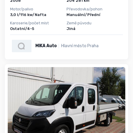
2008
204 281 km
Motor/palivo
Převodovka/pohon
3,0 l/116 kw/Nafta
Manuální/Přední
Karoserie/počet míst
Země původu
Ostatní/4-5
Jiná
MIKA Auto
Hlavní město Praha