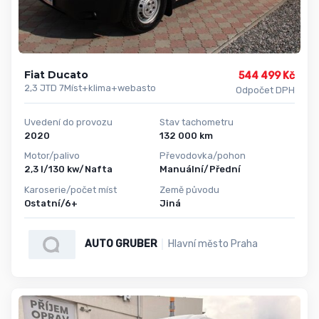
Fiat Ducato
544 499 Kč
2,3 JTD 7Míst+klima+webasto
Odpočet DPH
Uvedení do provozu
Stav tachometru
2020
132 000 km
Motor/palivo
Převodovka/pohon
2,3 l/130 kw/Nafta
Manuální/Přední
Karoserie/počet míst
Země původu
Ostatní/6+
Jiná
AUTO GRUBER
Hlavní město Praha