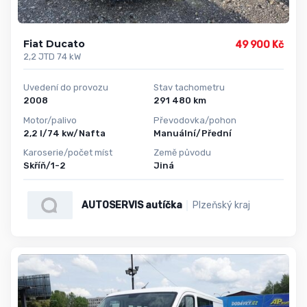
Fiat Ducato
49 900 Kč
2,2 JTD 74 kW
Uvedení do provozu
Stav tachometru
2008
291 480 km
Motor/palivo
Převodovka/pohon
2,2 l/74 kw/Nafta
Manuální/Přední
Karoserie/počet míst
Země původu
Skříň/1-2
Jiná
AUTOSERVIS autíčka
Plzeňský kraj