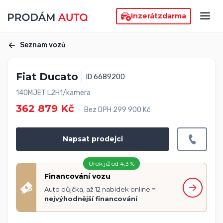
Inzerát
zdarma
Seznam vozů
Fiat Ducato
ID 6689200
140MJET L2H1/kamera
362 879 Kč
Bez DPH 299 900 Kč
Napsat prodejci
Úrok již od 4,3 %
Financování vozu
Auto půjčka, až 12 nabídek online =
nejvýhodnější financování