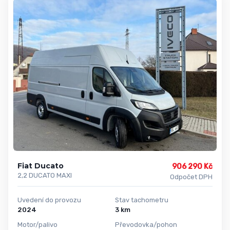
Fiat Ducato
906 290 Kč
2,2 DUCATO MAXI
Odpočet DPH
Uvedení do provozu
Stav tachometru
2024
3 km
Motor/palivo
Převodovka/pohon