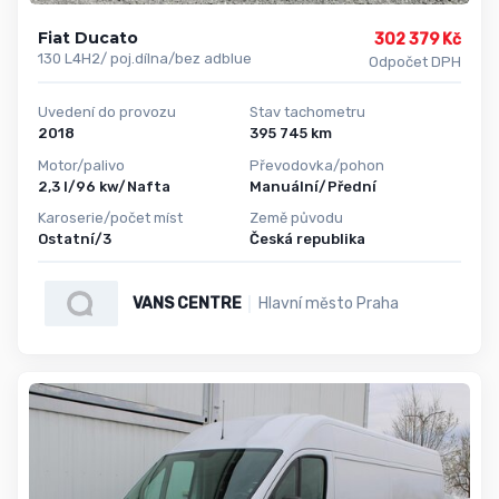
Fiat Ducato
302 379 Kč
130 L4H2/ poj.dílna/bez adblue
Odpočet DPH
Uvedení do provozu
Stav tachometru
2018
395 745 km
Motor/palivo
Převodovka/pohon
2,3 l/96 kw/Nafta
Manuální/Přední
Karoserie/počet míst
Země původu
Ostatní/3
Česká republika
VANS CENTRE
Hlavní město Praha