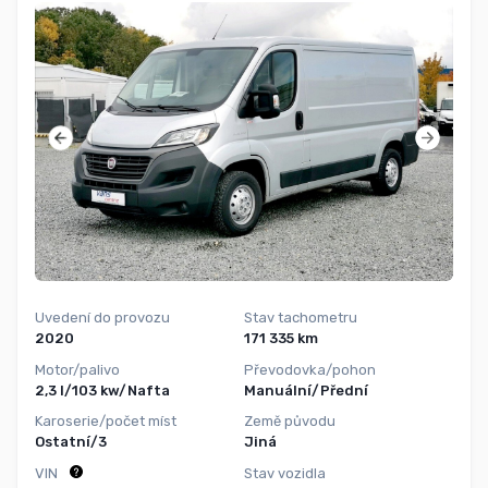
Uvedení do provozu
Stav tachometru
2020
171 335 km
Motor/palivo
Převodovka/pohon
2,3 l/103 kw/Nafta
Manuální/Přední
Karoserie/počet míst
Země původu
Ostatní/3
Jiná
VIN
Stav vozidla