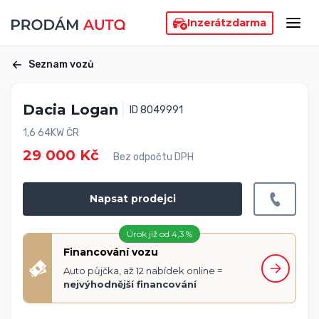
Inzerát
zdarma
Seznam vozů
Dacia Logan
ID 8049991
1,6 64KW ČR
29 000 Kč
Bez odpočtu DPH
Napsat prodejci
Úrok již od 4,3 %
Financování vozu
Auto půjčka, až 12 nabídek online =
nejvýhodnější financování