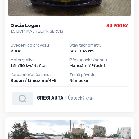
Dacia Logan
34 900 Kč
1,5 DCi 1.MAJITEL PR.SERVIS
Uvedení do provozu
Stav tachometru
2008
386 006 km
Motor/palivo
Převodovka/pohon
1,5 l/50 kw/Nafta
Manuální/Přední
Karoserie/počet míst
Země původu
Sedan / Limuzína/4-5
Německo
GREGI AUTA
Ústecký kraj