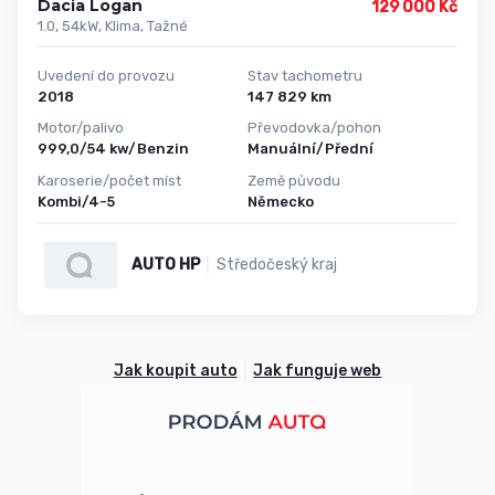
Dacia Logan
129 000 Kč
1.0, 54kW, Klima, Tažné
Uvedení do provozu
Stav tachometru
2018
147 829 km
Motor/palivo
Převodovka/pohon
999,0/54 kw/Benzin
Manuální/Přední
Karoserie/počet míst
Země původu
Kombi/4-5
Německo
AUTO HP
Středočeský kraj
Jak koupit auto
Jak funguje web