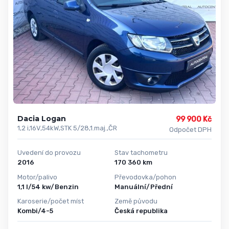
Dacia Logan
99 900 Kč
1,2 i,16V,54kW,STK 5/28,1.maj.,ČR
Odpočet DPH
Uvedení do provozu
Stav tachometru
2016
170 360 km
Motor/palivo
Převodovka/pohon
1,1 l/54 kw/Benzin
Manuální/Přední
Karoserie/počet míst
Země původu
Kombi/4-5
Česká republika