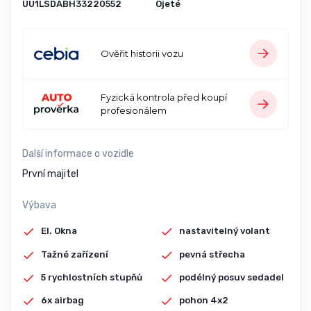
UU1LSDABH33220552
Ojeté
Ověřit historii vozu
Fyzická kontrola před koupí
profesionálem
Další informace o vozidle
První majitel
Výbava
El. Okna
nastavitelný volant
Tažné zařízení
pevná střecha
5 rychlostních stupňů
podélný posuv sedadel
6x airbag
pohon 4x2