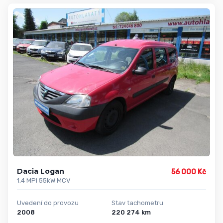
Dacia Logan
56 000 Kč
1,4 MPi 55kW MCV
Uvedení do provozu
Stav tachometru
2008
220 274 km