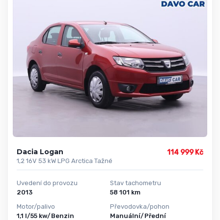
Dacia Logan
114 999 Kč
1,2 16V 53 kW LPG Arctica Tažné
Uvedení do provozu
Stav tachometru
2013
58 101 km
Motor/palivo
Převodovka/pohon
1,1 l/55 kw/Benzin
Manuální/Přední