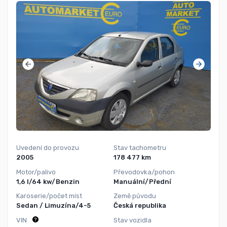
Uvedení do provozu
Stav tachometru
2005
178 477 km
Motor/palivo
Převodovka/pohon
1,6 l/64 kw/Benzin
Manuální/Přední
Karoserie/počet míst
Země původu
Sedan / Limuzína/4-5
Česká republika
VIN
Stav vozidla