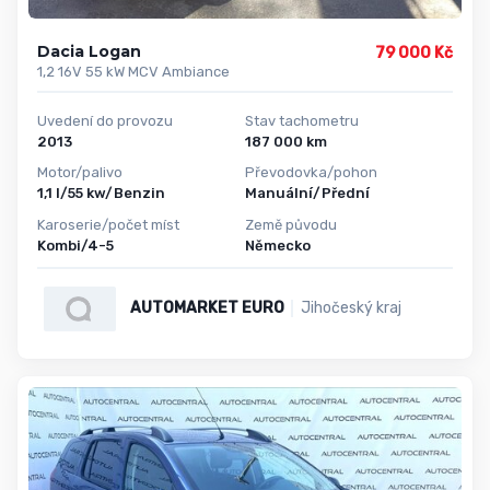
Dacia Logan
79 000 Kč
1,2 16V 55 kW MCV Ambiance
Uvedení do provozu
Stav tachometru
2013
187 000 km
Motor/palivo
Převodovka/pohon
1,1 l/55 kw/Benzin
Manuální/Přední
Karoserie/počet míst
Země původu
Kombi/4-5
Německo
AUTOMARKET EURO
Jihočeský kraj