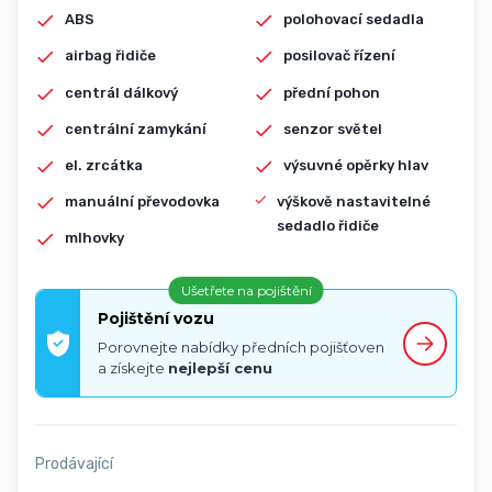
ABS
polohovací sedadla
airbag řidiče
posilovač řízení
centrál dálkový
přední pohon
centrální zamykání
senzor světel
el. zrcátka
výsuvné opěrky hlav
manuální převodovka
výškově nastavitelné
sedadlo řidiče
mlhovky
Ušetřete na pojištění
Pojištění vozu
Porovnejte nabídky předních pojišťoven
a získejte
nejlepší cenu
Prodávající