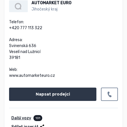
AUTOMARKET EURO
Jihočeský kraj
Telefon:

+420 777 113 322

Adresa:

Svinenská 636

Veselí nad Lužnicí

39181

Web:

www.automarketeuro.cz
Napsat prodejci
Další vozy
131
Sdílet inzerát