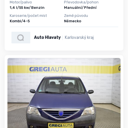
Motor/palivo
Převodovka/pohon
1,4 l/55 kw/Benzin
Manuální/Přední
Karoserie/počet míst
Země původu
Kombi/4-5
Německo
Auto Hlavaty
Karlovarský kraj