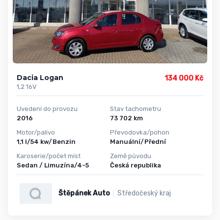
Dacia Logan
134 000 Kč
1,2 16V
Uvedení do provozu
Stav tachometru
2016
73 702 km
Motor/palivo
Převodovka/pohon
1,1 l/54 kw/Benzin
Manuální/Přední
Karoserie/počet míst
Země původu
Sedan / Limuzína/4-5
Česká republika
Štěpánek Auto
Středočeský kraj