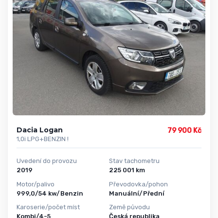
Dacia Logan
79 900 Kč
1,0i LPG+BENZIN !
Uvedení do provozu
Stav tachometru
2019
225 001 km
Motor/palivo
Převodovka/pohon
999,0/54 kw/Benzin
Manuální/Přední
Karoserie/počet míst
Země původu
Kombi/4-5
Česká republika