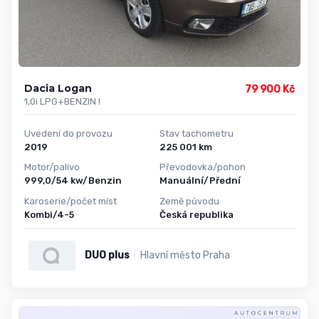
Dacia Logan
79 900 Kč
1,0i LPG+BENZIN !
Uvedení do provozu
Stav tachometru
2019
225 001 km
Motor/palivo
Převodovka/pohon
999,0/54 kw/Benzin
Manuální/Přední
Karoserie/počet míst
Země původu
Kombi/4-5
Česká republika
DUO plus
Hlavní město Praha