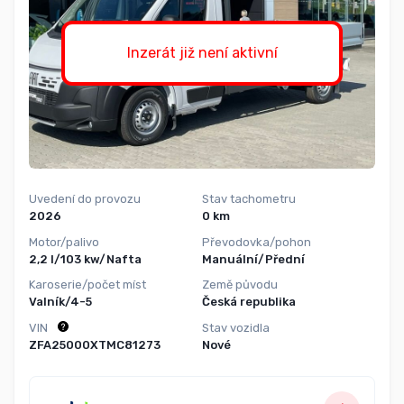
Inzerát již není aktivní
Uvedení do provozu
Stav tachometru
2026
0 km
Motor/palivo
Převodovka/pohon
2,2 l/103 kw/Nafta
Manuální/Přední
Karoserie/počet míst
Země původu
Valník/4-5
Česká republika
VIN
Stav vozidla
ZFA25000XTMC81273
Nové