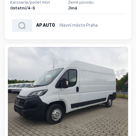
Karoserie/počet míst
Země původu
Ostatní/4-5
Jiná
AP AUTO
Hlavní město Praha