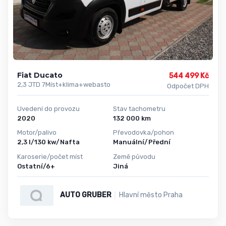
Fiat Ducato
544 499 Kč
2,3 JTD 7Míst+klima+webasto
Odpočet DPH
Uvedení do provozu
Stav tachometru
2020
132 000 km
Motor/palivo
Převodovka/pohon
2,3 l/130 kw/Nafta
Manuální/Přední
Karoserie/počet míst
Země původu
Ostatní/6+
Jiná
AUTO GRUBER
Hlavní město Praha