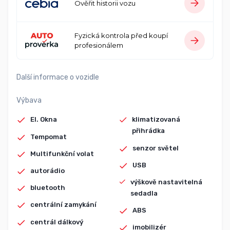
Ověřit historii vozu
Fyzická kontrola před koupí
profesionálem
Další informace o vozidle
Výbava
El. Okna
klimatizovaná
přihrádka
Tempomat
senzor světel
Multifunkční volat
USB
autorádio
výškově nastavitelná
bluetooth
sedadla
centrální zamykání
ABS
centrál dálkový
imobilizér