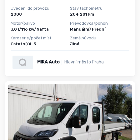
Uvedení do provozu
Stav tachometru
2008
204 281 km
Motor/palivo
Převodovka/pohon
3,0 l/116 kw/Nafta
Manuální/Přední
Karoserie/počet míst
Země původu
Ostatní/4-5
Jiná
MIKA Auto
Hlavní město Praha