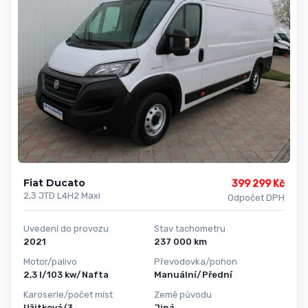
Fiat Ducato
399 299 Kč
2,3 JTD L4H2 Maxi
Odpočet DPH
Uvedení do provozu
Stav tachometru
2021
237 000 km
Motor/palivo
Převodovka/pohon
2,3 l/103 kw/Nafta
Manuální/Přední
Karoserie/počet míst
Země původu
Užitková/3
Jiná