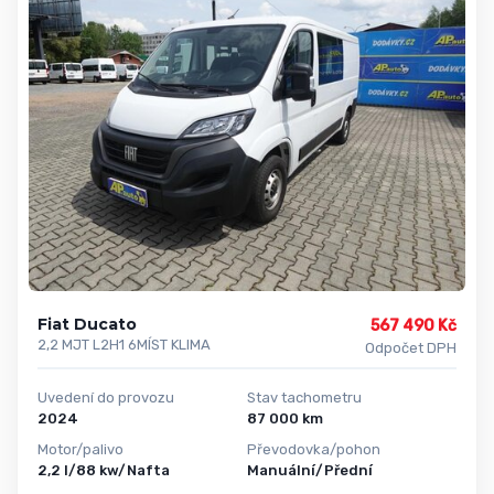
Fiat Ducato
567 490 Kč
2,2 MJT L2H1 6MÍST KLIMA
Odpočet DPH
Uvedení do provozu
Stav tachometru
2024
87 000 km
Motor/palivo
Převodovka/pohon
2,2 l/88 kw/Nafta
Manuální/Přední