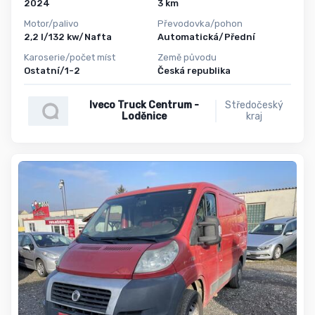
2024
3 km
Motor/palivo
Převodovka/pohon
2,2 l/132 kw/Nafta
Automatická/Přední
Karoserie/počet míst
Země původu
Ostatní/1-2
Česká republika
Iveco Truck Centrum -
Středočeský
Loděnice
kraj