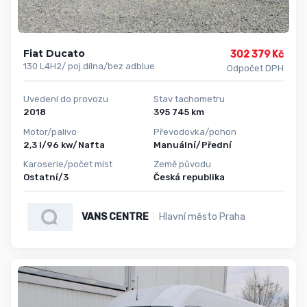
Fiat Ducato
302 379 Kč
130 L4H2/ poj.dílna/bez adblue
Odpočet DPH
Uvedení do provozu
Stav tachometru
2018
395 745 km
Motor/palivo
Převodovka/pohon
2,3 l/96 kw/Nafta
Manuální/Přední
Karoserie/počet míst
Země původu
Ostatní/3
Česká republika
VANS CENTRE
Hlavní město Praha