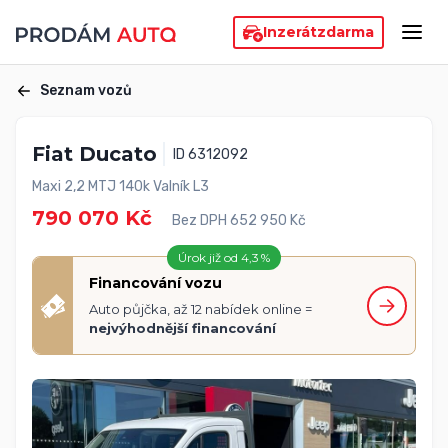
Inzerát
zdarma
Seznam vozů
Fiat Ducato
ID 6312092
Maxi 2,2 MTJ 140k Valník L3
790 070 Kč
Bez DPH 652 950 Kč
Úrok již od 4,3 %
Financování vozu
Auto půjčka, až 12 nabídek online =
nejvýhodnější financování