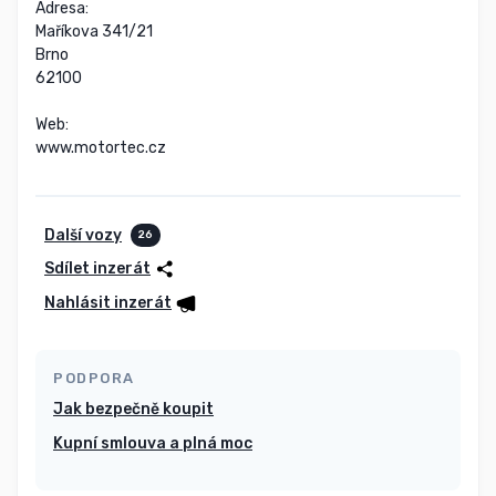
Adresa:

Maříkova 341/21

Brno

62100

Web:

www.motortec.cz
Další vozy
26
Sdílet inzerát
Nahlásit inzerát
PODPORA
Jak bezpečně koupit
Kupní smlouva a plná moc