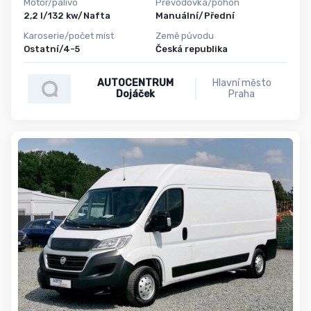
Motor/palivo
Převodovka/pohon
2,2 l/132 kw/Nafta
Manuální/Přední
Karoserie/počet míst
Země původu
Ostatní/4-5
Česká republika
AUTOCENTRUM
Hlavní město
Dojáček
Praha