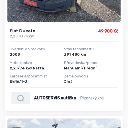
Fiat Ducato
49 900 Kč
2,2 JTD 74 kW
Uvedení do provozu
Stav tachometru
2008
291 480 km
Motor/palivo
Převodovka/pohon
2,2 l/74 kw/Nafta
Manuální/Přední
Karoserie/počet míst
Země původu
Skříň/1-2
Jiná
AUTOSERVIS autíčka
Plzeňský kraj