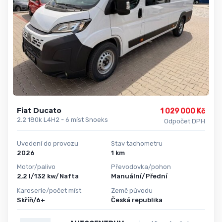
Fiat Ducato
1 029 000 Kč
2.2 180k L4H2 - 6 míst Snoeks
Odpočet DPH
Uvedení do provozu
Stav tachometru
2026
1 km
Motor/palivo
Převodovka/pohon
2,2 l/132 kw/Nafta
Manuální/Přední
Karoserie/počet míst
Země původu
Skříň/6+
Česká republika