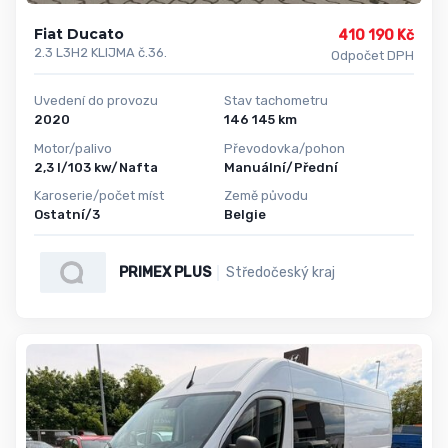
Fiat Ducato
410 190 Kč
2.3 L3H2 KLIJMA č.36.
Odpočet DPH
Uvedení do provozu
Stav tachometru
2020
146 145 km
Motor/palivo
Převodovka/pohon
2,3 l/103 kw/Nafta
Manuální/Přední
Karoserie/počet míst
Země původu
Ostatní/3
Belgie
PRIMEX PLUS
Středočeský kraj