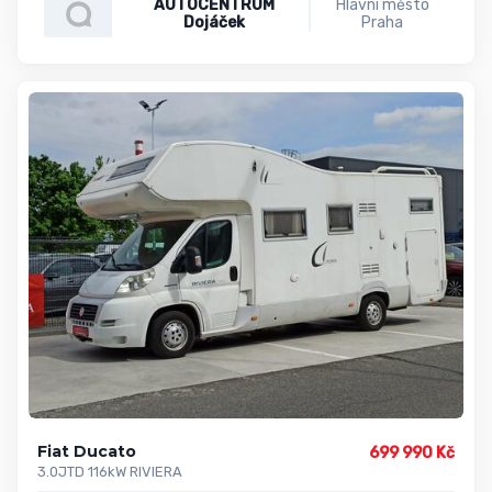
AUTOCENTRUM
Hlavní město
Dojáček
Praha
Fiat Ducato
699 990 Kč
3.0JTD 116kW RIVIERA