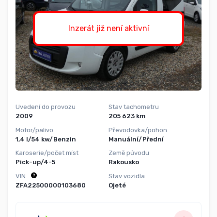
Inzerát již není aktivní
Uvedení do provozu
Stav tachometru
2009
205 623 km
Motor/palivo
Převodovka/pohon
1,4 l/54 kw/Benzin
Manuální/Přední
Karoserie/počet míst
Země původu
Pick-up/4-5
Rakousko
VIN
Stav vozidla
ZFA22500000103680
Ojeté