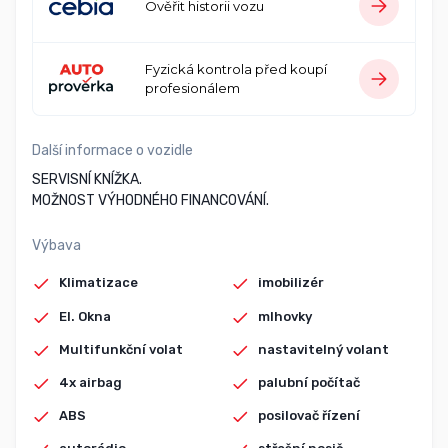
Ověřit historii vozu
Fyzická kontrola před koupí
profesionálem
Další informace o vozidle
SERVISNÍ KNÍŽKA.
MOŽNOST VÝHODNÉHO FINANCOVÁNÍ.
Výbava
Klimatizace
imobilizér
El. Okna
mlhovky
Multifunkční volat
nastavitelný volant
4x airbag
palubní počítač
ABS
posilovač řízení