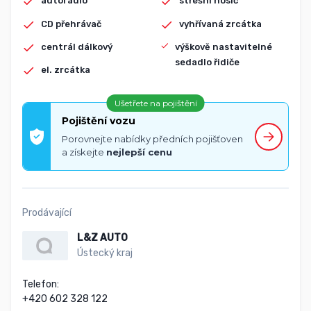
autorádio
střešní nosič
CD přehrávač
vyhřívaná zrcátka
centrál dálkový
výškově nastavitelné
sedadlo řidiče
el. zrcátka
Ušetřete na pojištění
Pojištění vozu
Porovnejte nabídky předních pojišťoven
a získejte
nejlepší cenu
Prodávající
L&Z AUTO
Ústecký kraj
Telefon:

+420 602 328 122
