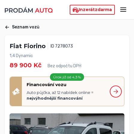
Inzerát
zdarma
Seznam vozů
Fiat Fiorino
ID 7278073
1,4 Dynamic
89 900 Kč
Bez odpočtu DPH
Úrok již od 4,3 %
Financování vozu
Auto půjčka, až 12 nabídek online =
nejvýhodnější financování