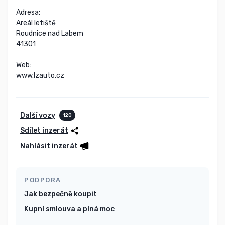
Adresa:

Areál letiště

Roudnice nad Labem

41301

Web:

www.lzauto.cz
Další vozy
120
Sdílet inzerát
Nahlásit inzerát
PODPORA
Jak bezpečně koupit
Kupní smlouva a plná moc