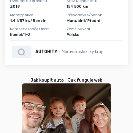
Uvedení do provozu
Stav tachometru
2019
154 500 km
Motor/palivo
Převodovka/pohon
1,4 l/57 kw/Benzin
Manuální/Přední
Karoserie/počet míst
Země původu
Kombi/1-2
Polsko
AUTOHITY
Moravskoslezský kraj
Jak koupit auto
Jak funguje web