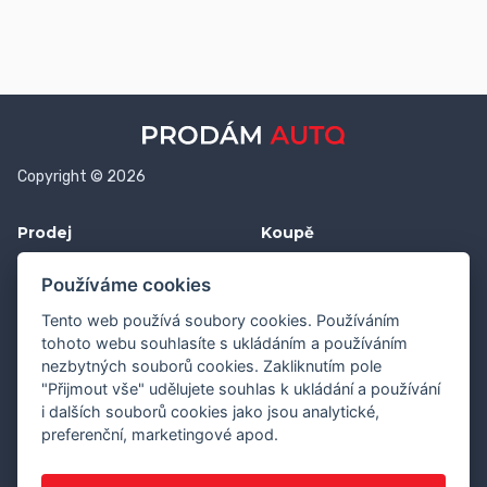
Copyright © 2026
Prodej
Koupě
Vložit inzerát
Najít auto
Používáme cookies
Jak prodat auto
Jak koupit auto
Tento web používá soubory cookies. Používáním
Pro prodejce
Financování vozu
tohoto webu souhlasíte s ukládáním a používáním
nezbytných souborů cookies. Zakliknutím pole
Premium
Pojištění vozu
"Přijmout vše" udělujete souhlas k ukládání a používání
i dalších souborů cookies jako jsou analytické,
Další stránky
Kontakt
preferenční, marketingové apod.
Průvodce webem
Napište nám