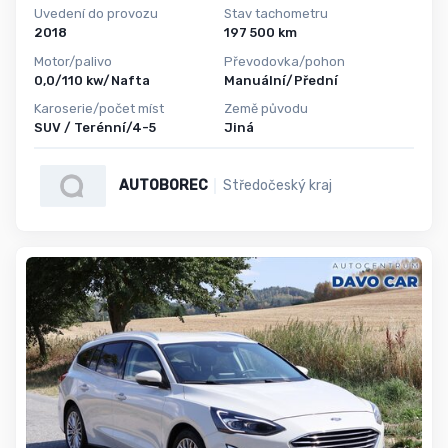
Uvedení do provozu
Stav tachometru
2018
197 500 km
Motor/palivo
Převodovka/pohon
0,0/110 kw/Nafta
Manuální/Přední
Karoserie/počet míst
Země původu
SUV / Terénní/4-5
Jiná
AUTOBOREC
Středočeský kraj