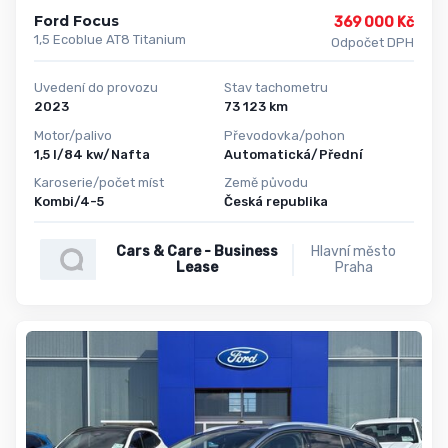
Ford Focus
369 000 Kč
1,5 Ecoblue AT8 Titanium
Odpočet DPH
Uvedení do provozu
Stav tachometru
2023
73 123 km
Motor/palivo
Převodovka/pohon
1,5 l/84 kw/Nafta
Automatická/Přední
Karoserie/počet míst
Země původu
Kombi/4-5
Česká republika
Cars & Care - Business
Hlavní město
Lease
Praha