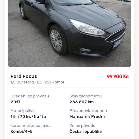
Ford Focus
99 900 Kč
1,5 Duratorq TDCI 95k kombi
Uvedení do provozu
Stav tachometru
2017
286 807 km
Motor/palivo
Převodovka/pohon
1,5 l/70 kw/Nafta
Manuální/Přední
Karoserie/počet míst
Země původu
Kombi/4-5
Česká republika