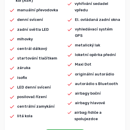
kol (ASR)
vyhřívání sedadel
vpředu
manuální převodovka
El. ovládaná zadní okna
denní svícení
vyhledávací systém
zadní světla LED
GPS
mlhovky
metalický lak
centrál dálkový
loketní opěrka přední
startování tlačítkem
Maxi Dot
záruka
originální autorádio
isofix
autorádio s Bluetooth
LED denní svícení
airbagy boční
posilovač řízení
airbagy hlavové
centrální zamykání
airbag řidiče a
litá kola
spolujezdce