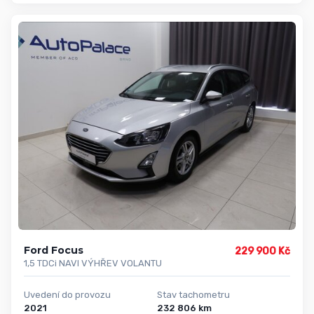
Ford Focus
229 900 Kč
1,5 TDCi NAVI VÝHŘEV VOLANTU
Uvedení do provozu
Stav tachometru
2021
232 806 km