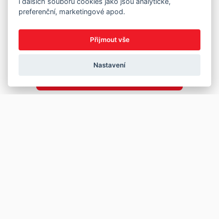
i dalších souborů cookies jako jsou analytické,
preferenční, marketingové apod.
Přijmout vše
Nastavení
Copyright © 2026
Prodej
Koupě
Vložit inzerát
Najít auto
Jak prodat auto
Jak koupit auto
Pro prodejce
Financování vozu