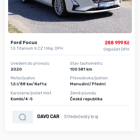
Ford Focus
288 999 Kč
1,5 Titanium X CZ 1.Maj. DPH
Odpočet DPH
Uvedení do provozu
Stav tachometru
2020
100 581 km
Motor/palivo
Převodovka/pohon
1,5 l/88 kw/Nafta
Manuální/Přední
Karoserie/počet míst
Země původu
Kombi/4-5
Česká republika
DAVO CAR
Středočeský kraj