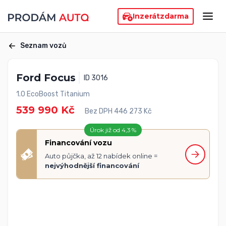
Inzerát
zdarma
Seznam vozů
Ford Focus
ID 3016
1.0 EcoBoost Titanium
539 990 Kč
Bez DPH 446 273 Kč
Úrok již od 4,3 %
Financování vozu
Auto půjčka, až 12 nabídek online =
nejvýhodnější financování