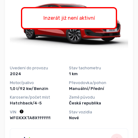
Inzerát již není aktivní
Uvedení do provozu
Stav tachometru
2024
1 km
Motor/palivo
Převodovka/pohon
1,0 l/92 kw/Benzin
Manuální/Přední
Karoserie/počet míst
Země původu
Hatchback/4-5
Česká republika
VIN
Stav vozidla
WF0XXXTA8X1111111
Nové