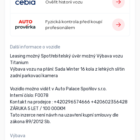
Ověřit historii vozu
Fyzická kontrola před koupí
profesionálem
Další informace o vozidle
Leasing možný Spotřebitelský úvěr možný Výbava vozu
Titanium
Výbava vozu na přání: Sada Winter 16 kola z lehkých slitin
zadní parkovací kamera
Vozidlo možno vidět v Auto Palace Spořilov s.r.o.
Interní číslo: F0078
Kontakt na prodejce : +420296574666 +420602356428
ZÁRUKA 5 LET / 100 000KM
Tato inzerce není návrh na uzavření kupní smlouvy dle
zákona 89/2012 Sb.
Výbava