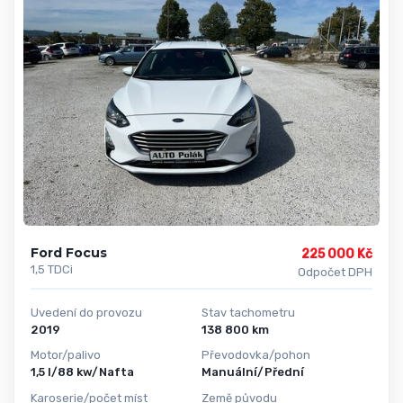
Ford Focus
225 000 Kč
1,5 TDCi
Odpočet DPH
Uvedení do provozu
Stav tachometru
2019
138 800 km
Motor/palivo
Převodovka/pohon
1,5 l/88 kw/Nafta
Manuální/Přední
Karoserie/počet míst
Země původu