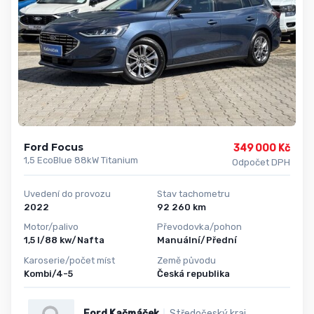
Ford Focus
349 000 Kč
1,5 EcoBlue 88kW Titanium
Odpočet DPH
Uvedení do provozu
Stav tachometru
2022
92 260 km
Motor/palivo
Převodovka/pohon
1,5 l/88 kw/Nafta
Manuální/Přední
Karoserie/počet míst
Země původu
Kombi/4-5
Česká republika
Ford Kačmáček
Středočeský kraj