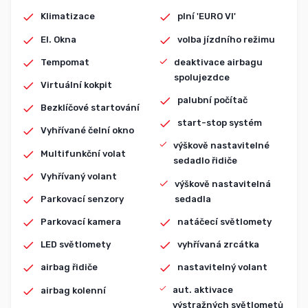
Klimatizace
plní 'EURO VI'
El. Okna
volba jízdního režimu
Tempomat
deaktivace airbagu
spolujezdce
Virtuální kokpit
palubní počítač
Bezklíčové startování
start-stop systém
Vyhřívané čelní okno
výškově nastavitelné
Multifunkční volat
sedadlo řidiče
Vyhřívaný volant
výškově nastavitelná
sedadla
Parkovací senzory
natáčecí světlomety
Parkovací kamera
vyhřívaná zrcátka
LED světlomety
nastavitelný volant
airbag řidiče
aut. aktivace
airbag kolenní
výstražných světlometů