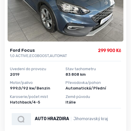
Ford Focus
299 900 Kč
1,0 ACTIVE,ECOBOOST,AUTOMAT
Uvedení do provozu
Stav tachometru
2019
83 808 km
Motor/palivo
Převodovka/pohon
999,0/92 kw/Benzin
Automatická/Přední
Karoserie/počet míst
Země původu
Hatchback/4-5
Itálie
AUTO HRAZDIRA
Jihomoravský kraj