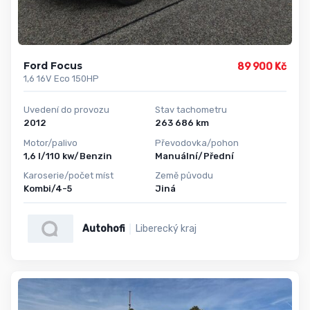
Ford Focus
89 900 Kč
1,6 16V Eco 150HP
Uvedení do provozu
Stav tachometru
2012
263 686 km
Motor/palivo
Převodovka/pohon
1,6 l/110 kw/Benzin
Manuální/Přední
Karoserie/počet míst
Země původu
Kombi/4-5
Jiná
Autohofi
Liberecký kraj