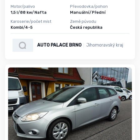
Motor/palivo
Převodovka/pohon
1,5 l/88 kw/Nafta
Manuální/Přední
Karoserie/počet míst
Země původu
Kombi/4-5
Česká republika
AUTO PALACE BRNO
Jihomoravský kraj