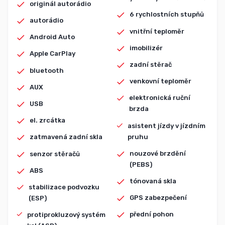
originál autorádio
6 rychlostních stupňů
autorádio
vnitřní teploměr
Android Auto
imobilizér
Apple CarPlay
zadní stěrač
bluetooth
venkovní teploměr
AUX
elektronická ruční
USB
brzda
el. zrcátka
asistent jízdy v jízdním
pruhu
zatmavená zadní skla
nouzové brzdění
senzor stěračů
(PEBS)
ABS
tónovaná skla
stabilizace podvozku
GPS zabezpečení
(ESP)
přední pohon
protiprokluzový systém