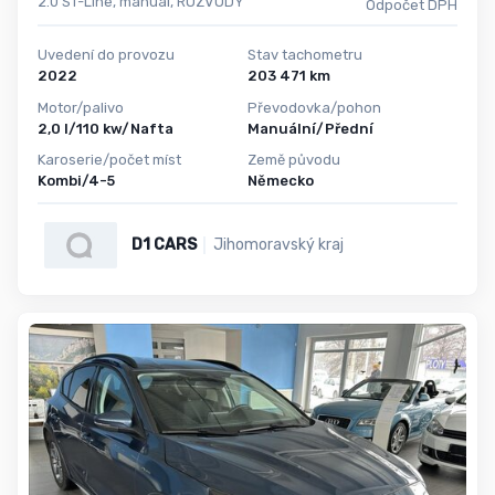
2.0 ST-Line, manuál, ROZVODY
Odpočet DPH
Uvedení do provozu
Stav tachometru
2022
203 471 km
Motor/palivo
Převodovka/pohon
2,0 l/110 kw/Nafta
Manuální/Přední
Karoserie/počet míst
Země původu
Kombi/4-5
Německo
D1 CARS
Jihomoravský kraj