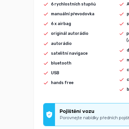
6 rychlostních stupňů
manuální převodovka
p
6 x airbag
s
originál autorádio
p
(
autorádio
d
satelitní navigace
bluetooth
c
USB
c
hands free
b
Pojištění vozu
Porovnejte nabídky předních pojiš