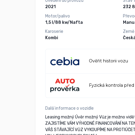
Uvedení do provozu
Stav 
2021
Motor/palivo
Převo
1,5 l/88 kw/Nafta
Manuá
Karoserie
Země
Kombi
Česká
Ověřit historii vozu
Fyzická kontrola před
Další informace o vozidle
Leasing možný Úvěr možný Vůz je možno vidět
ZAJISTÍME VÁM VÝHODNÉ FINANCOVÁNÍ NA TE
VÁŠ STÁVAJÍCÍ VŮZ VYKOUPÍME NA PROTIÚČET