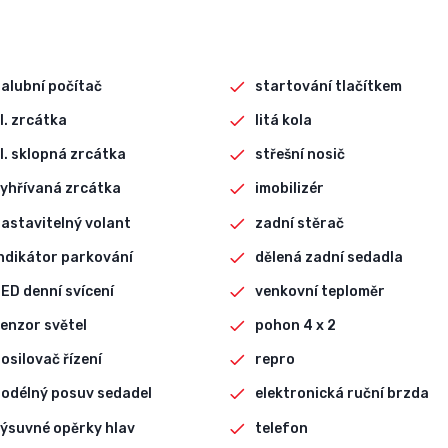
alubní počítač
startování tlačítkem
l. zrcátka
litá kola
l. sklopná zrcátka
střešní nosič
yhřívaná zrcátka
imobilizér
astavitelný volant
zadní stěrač
ndikátor parkování
dělená zadní sedadla
ED denní svícení
venkovní teploměr
enzor světel
pohon 4 x 2
osilovač řízení
repro
odélný posuv sedadel
elektronická ruční brzda
ýsuvné opěrky hlav
telefon