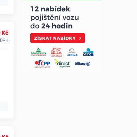
 Kč
 DPH