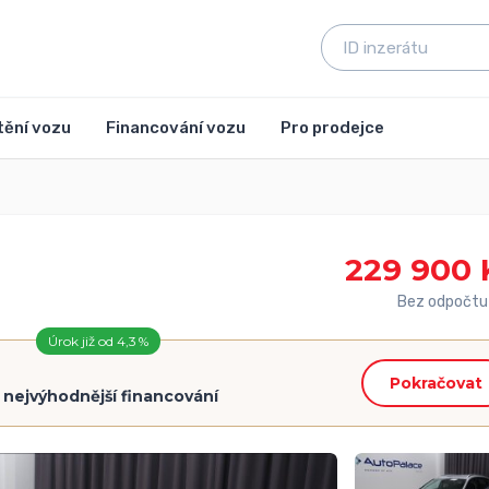
tění vozu
Financování vozu
Pro prodejce
229 900 
Bez odpočtu
Úrok již od 4,3 %
Pokračovat
=
nejvýhodnější financování