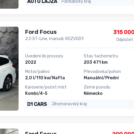
AUTO LAJZA
Pardubický kraj
Ford Focus
315 000
2.0 ST-Line, manuál, ROZVODY
Odpočet
Uvedení do provozu
Stav tachometru
2022
203 471 km
Motor/palivo
Převodovka/pohon
2,0 l/110 kw/Nafta
Manuální/Přední
Karoserie/počet míst
Země původu
Kombi/4-5
Německo
D1 CARS
Jihomoravský kraj
Ford Focus