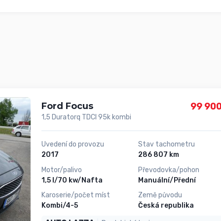
Ford Focus
99 900
1,5 Duratorq TDCI 95k kombi
Uvedení do provozu
Stav tachometru
2017
286 807 km
Motor/palivo
Převodovka/pohon
1,5 l/70 kw/Nafta
Manuální/Přední
Karoserie/počet míst
Země původu
Kombi/4-5
Česká republika