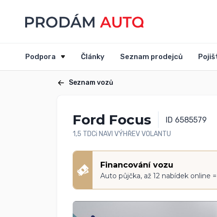
Podpora
Články
Seznam prodejců
Pojiš
Seznam vozů
Ford Focus
ID 6585579
1,5 TDCi NAVI VÝHŘEV VOLANTU
Financování vozu
Auto půjčka, až 12 nabídek online 