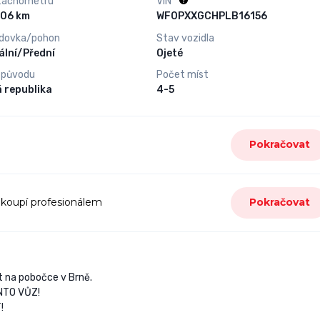
tachometru
VIN
232 806 km
WF0PXXGCHPLB16156
dovka/pohon
Stav vozidla
lní/Přední
Ojeté
 původu
Počet míst
 republika
4-5
Pokračovat
 koupí profesionálem
Pokračovat
 na pobočce v Brně.
NTO VŮZ!
!