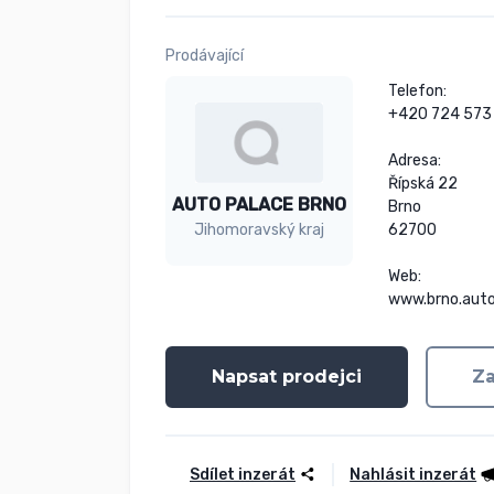
Prodávající
Telefon:

+420 724 573 
Adresa:

Řípská 22

AUTO PALACE BRNO
Brno

62700

Jihomoravský kraj
Web:

www.brno.auto
Napsat prodejci
Za
Sdílet inzerát
Nahlásit inzerát