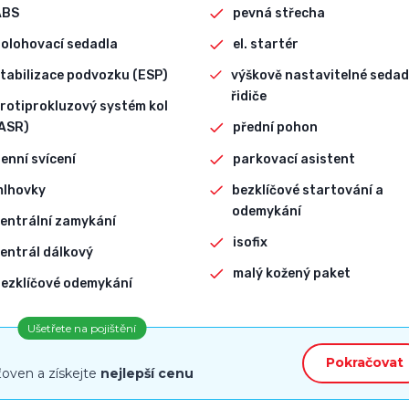
ABS
pevná střecha
olohovací sedadla
el. startér
tabilizace podvozku (ESP)
výškově nastavitelné sedad
řidiče
rotiprokluzový systém kol
ASR)
přední pohon
enní svícení
parkovací asistent
mlhovky
bezklíčové startování a
odemykání
entrální zamykání
isofix
entrál dálkový
malý kožený paket
ezklíčové odemykání
Ušetřete na pojištění
Pokračovat
ťoven a získejte
nejlepší cenu