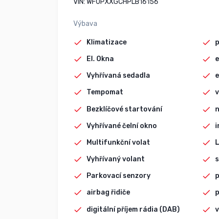
VIN: WF0PXXGCHPLB16156
Výbava
Klimatizace
p
El. Okna
e
Vyhřívaná sedadla
e
Tempomat
v
Bezklíčové startování
n
Vyhřívané čelní okno
i
Multifunkční volat
L
Vyhřívaný volant
s
Parkovací senzory
p
airbag řidiče
p
digitální příjem rádia (DAB)
v