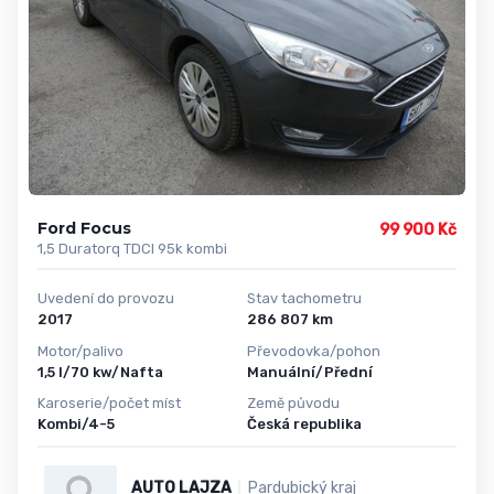
Ford Focus
99 900 Kč
1,5 Duratorq TDCI 95k kombi
Uvedení do provozu
Stav tachometru
2017
286 807 km
Motor/palivo
Převodovka/pohon
1,5 l/70 kw/Nafta
Manuální/Přední
Karoserie/počet míst
Země původu
Kombi/4-5
Česká republika
AUTO LAJZA
Pardubický kraj