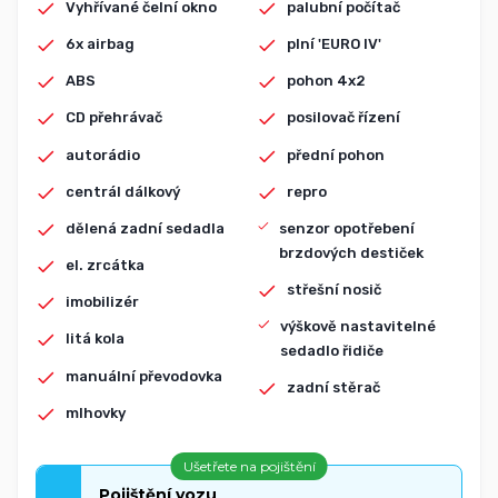
Vyhřívané čelní okno
palubní počítač
6x airbag
plní 'EURO IV'
ABS
pohon 4x2
CD přehrávač
posilovač řízení
autorádio
přední pohon
centrál dálkový
repro
dělená zadní sedadla
senzor opotřebení
brzdových destiček
el. zrcátka
střešní nosič
imobilizér
výškově nastavitelné
litá kola
sedadlo řidiče
manuální převodovka
zadní stěrač
mlhovky
Ušetřete na pojištění
Pojištění vozu