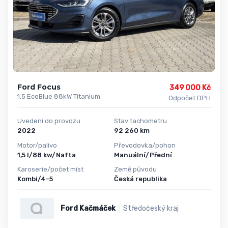
Ford Focus
349 000 Kč
1,5 EcoBlue 88kW Titanium
Odpočet DPH
Uvedení do provozu
Stav tachometru
2022
92 260 km
Motor/palivo
Převodovka/pohon
1,5 l/88 kw/Nafta
Manuální/Přední
Karoserie/počet míst
Země původu
Kombi/4-5
Česká republika
Ford Kačmáček
Středočeský kraj