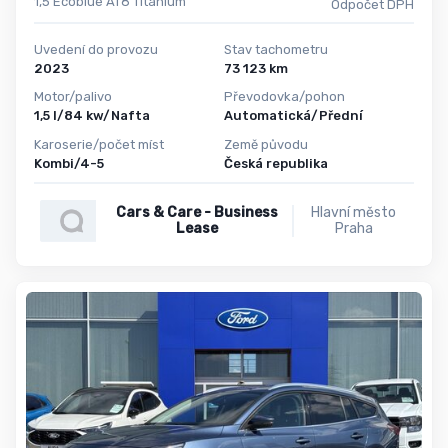
1,5 Ecoblue AT8 Titanium
Odpočet DPH
Uvedení do provozu
Stav tachometru
2023
73 123 km
Motor/palivo
Převodovka/pohon
1,5 l/84 kw/Nafta
Automatická/Přední
Karoserie/počet míst
Země původu
Kombi/4-5
Česká republika
Cars & Care - Business
Hlavní město
Lease
Praha