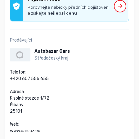
Porovnejte nabídky předních pojišťoven
a získejte
nejlepší cenu
Prodávající
Autobazar Cars
Středočeský kraj
Telefon:

+420 607 556 655

Adresa:

K solné stezce 1/72

Říčany

25101

Web:

www.carscz.eu