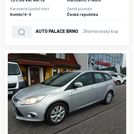
1,5 l/88 kw/Nafta
Manuální/Přední
Karoserie/počet míst
Země původu
Kombi/4-5
Česká republika
AUTO PALACE BRNO
Jihomoravský kraj