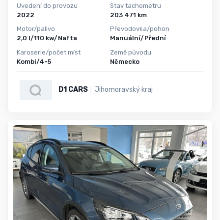
Uvedení do provozu
Stav tachometru
2022
203 471 km
Motor/palivo
Převodovka/pohon
2,0 l/110 kw/Nafta
Manuální/Přední
Karoserie/počet míst
Země původu
Kombi/4-5
Německo
D1 CARS
Jihomoravský kraj