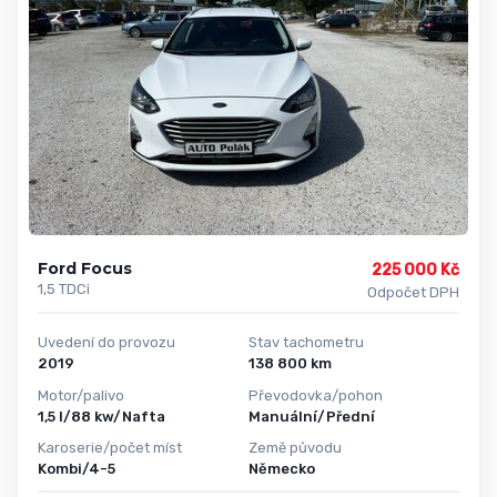
Ford Focus
225 000 Kč
1,5 TDCi
Odpočet DPH
Uvedení do provozu
Stav tachometru
2019
138 800 km
Motor/palivo
Převodovka/pohon
1,5 l/88 kw/Nafta
Manuální/Přední
Karoserie/počet míst
Země původu
Kombi/4-5
Německo