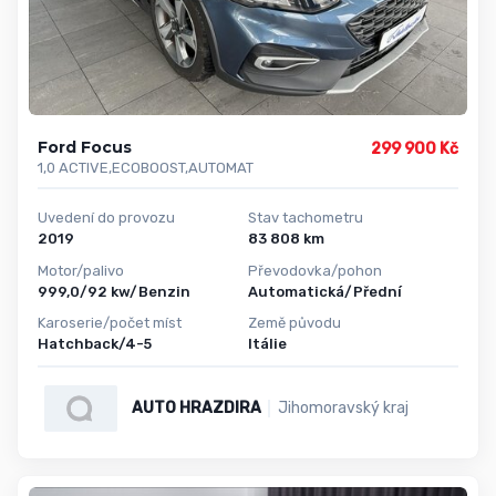
Ford Focus
299 900 Kč
1,0 ACTIVE,ECOBOOST,AUTOMAT
Uvedení do provozu
Stav tachometru
2019
83 808 km
Motor/palivo
Převodovka/pohon
999,0/92 kw/Benzin
Automatická/Přední
Karoserie/počet míst
Země původu
Hatchback/4-5
Itálie
AUTO HRAZDIRA
Jihomoravský kraj