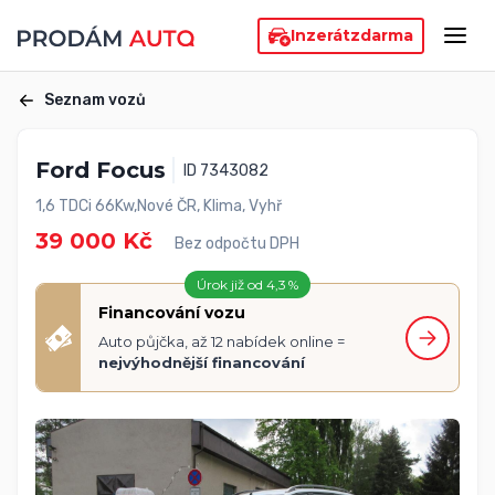
Inzerát
zdarma
Seznam vozů
Ford Focus
ID 7343082
1,6 TDCi 66Kw,Nové ČR, Klima, Vyhř
39 000 Kč
Bez odpočtu DPH
Úrok již od 4,3 %
Financování vozu
Auto půjčka, až 12 nabídek online =
nejvýhodnější financování