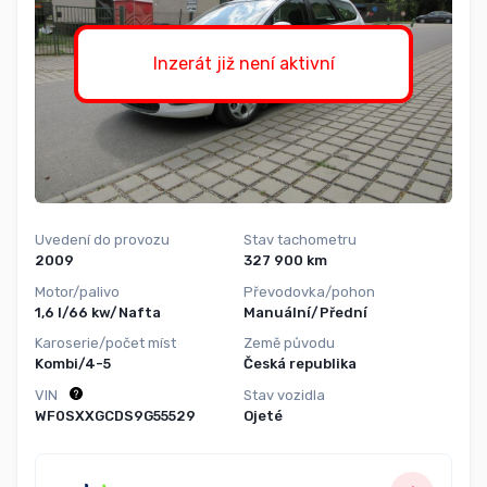
Inzerát již není aktivní
Uvedení do provozu
Stav tachometru
2009
327 900 km
Motor/palivo
Převodovka/pohon
1,6 l/66 kw/Nafta
Manuální/Přední
Karoserie/počet míst
Země původu
Kombi/4-5
Česká republika
VIN
Stav vozidla
WF0SXXGCDS9G55529
Ojeté