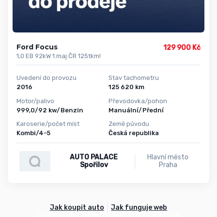
Ford Focus
129 900 Kč
1,0 EB 92kW 1.maj.ČR 125tkm!
Uvedení do provozu
Stav tachometru
2016
125 620 km
Motor/palivo
Převodovka/pohon
999,0/92 kw/Benzin
Manuální/Přední
Karoserie/počet míst
Země původu
Kombi/4-5
Česká republika
AUTO PALACE
Hlavní město
Spořilov
Praha
Jak koupit auto
Jak funguje web