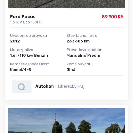
Ford Focus
89 900 Kč
1,6 16V Eco 150HP
Uvedení do provozu
Stav tachometru
2012
263 686 km
Motor/palivo
Převodovka/pohon
1,6 l/110 kw/Benzin
Manuální/Přední
Karoserie/počet míst
Země původu
Kombi/4-5
Jiná
Autohofi
Liberecký kraj