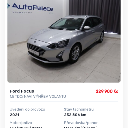
Ford Focus
229 900 Kč
1,5 TDCi NAVI VÝHŘEV VOLANTU
Uvedení do provozu
Stav tachometru
2021
232 806 km
Motor/palivo
Převodovka/pohon