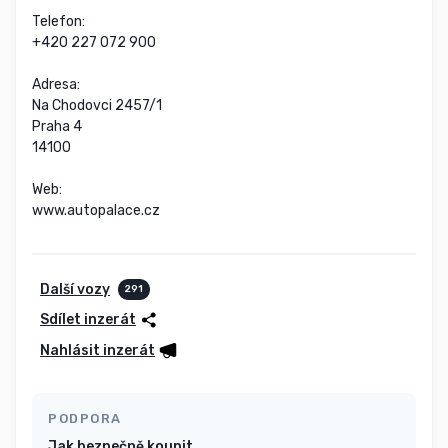
Telefon:

+420 227 072 900

Adresa:

Na Chodovci 2457/1

Praha 4

14100

Web:

www.autopalace.cz
Další vozy
291
Sdílet inzerát
Nahlásit inzerát
PODPORA
Jak bezpečně koupit