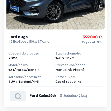
Ford Kuga
399 000 Kč
1,5 EcoBoost 110kW ST-Line
Odpočet DPH
Uvedení do provozu
Stav tachometru
2023
160 989 km
Motor/palivo
Převodovka/pohon
1,5 l/110 kw/Benzin
Manuální/Přední
Karoserie/počet míst
Země původu
SUV / Terénní/4-5
Česká republika
Ford Kačmáček
Středočeský kraj