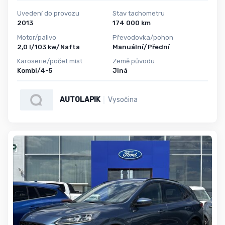
Uvedení do provozu
Stav tachometru
2013
174 000 km
Motor/palivo
Převodovka/pohon
2,0 l/103 kw/Nafta
Manuální/Přední
Karoserie/počet míst
Země původu
Kombi/4-5
Jiná
AUTOLAPIK
Vysočina