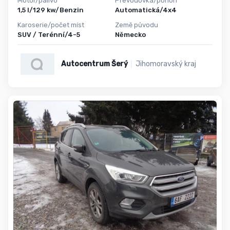
Motor/palivo
Převodovka/pohon
1,5 l/129 kw/Benzin
Automatická/4x4
Karoserie/počet míst
Země původu
SUV / Terénní/4-5
Německo
Autocentrum Šerý
Jihomoravský kraj