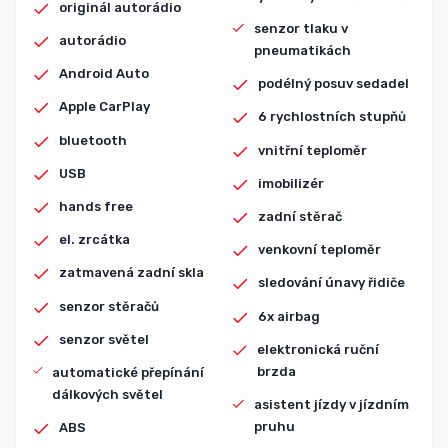
originál autorádio
senzor tlaku v
autorádio
pneumatikách
Android Auto
podélný posuv sedadel
Apple CarPlay
6 rychlostních stupňů
bluetooth
vnitřní teploměr
USB
imobilizér
hands free
zadní stěrač
el. zrcátka
venkovní teploměr
zatmavená zadní skla
sledování únavy řidiče
senzor stěračů
6x airbag
senzor světel
elektronická ruční
brzda
automatické přepínání
dálkových světel
asistent jízdy v jízdním
pruhu
ABS