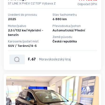
ST LINE X PHEV CZ TOP Výbava Z
Odpočet DPH
Uvedení do provozu
Stav tachometru
2025
6 880 km
Motor/palivo
Převodovka/pohon
2,5 l/132 kw/Hybridní -
Automatická/Přední
benzín
Země původu
Karoserie/počet míst
Česká republika
SUV / Terénní/4-5
F. 67
Moravskoslezský kraj