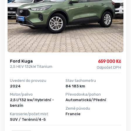
Ford Kuga
659 000 Kč
2,5 HEV 132kW Titanium
Odpočet DPH
Uvedení do provozu
Stav tachometru
2024
84 183 km
Motor/palivo
Převodovka/pohon
2,5 l/132 kw/Hybridní -
Automatická/Přední
benzín
Země původu
Karoserie/počet míst
Francie
SUV / Terénní/4-5