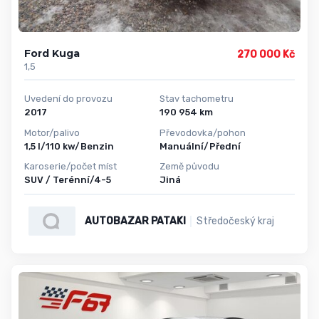
Ford Kuga
270 000 Kč
1,5
Uvedení do provozu
Stav tachometru
2017
190 954 km
Motor/palivo
Převodovka/pohon
1,5 l/110 kw/Benzin
Manuální/Přední
Karoserie/počet míst
Země původu
SUV / Terénní/4-5
Jiná
AUTOBAZAR PATAKI
Středočeský kraj