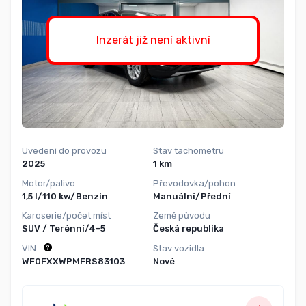
Inzerát již není aktivní
Uvedení do provozu
Stav tachometru
2025
1 km
Motor/palivo
Převodovka/pohon
1,5 l/110 kw/Benzin
Manuální/Přední
Karoserie/počet míst
Země původu
SUV / Terénní/4-5
Česká republika
VIN
Stav vozidla
WF0FXXWPMFRS83103
Nové