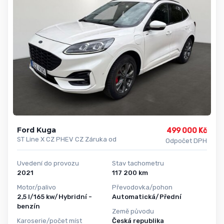
Ford Kuga
499 000 Kč
ST Line X CZ PHEV CZ Záruka od
Odpočet DPH
Uvedení do provozu
Stav tachometru
2021
117 200 km
Motor/palivo
Převodovka/pohon
2,5 l/165 kw/Hybridní -
Automatická/Přední
benzín
Země původu
Karoserie/počet míst
Česká republika