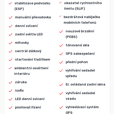
ukazatel rychlostního
stabilizace podvozku
limitu (SLIF)
(ESP)
bezdrátová nabíječka
manuální převodovka
mobilních telefonů
denní svícení
nouzové brzdění
zadní světla LED
(PEBS)
mlhovky
tónovaná skla
centrál dálkový
GPS zabezpečení
startování tlačítkem
přední pohon
ambientní osvětlení
vyhřívání sedadel
interiéru
vpředu
záruka
El. ovládaná zadní okna
isofix
vyhřívání sedadel
vzadu
LED denní svícení
vyhledávací systém
posilovač řízení
GPS