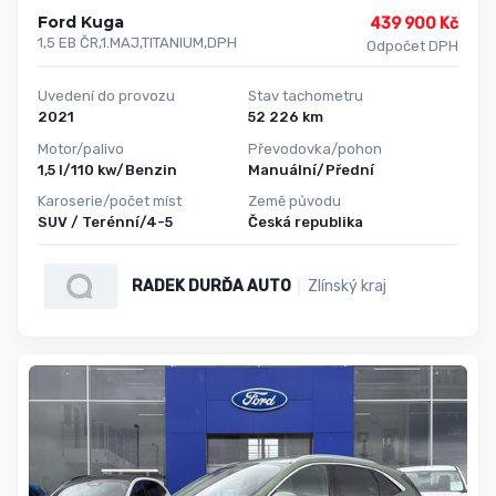
Ford Kuga
439 900 Kč
1,5 EB ČR,1.MAJ,TITANIUM,DPH
Odpočet DPH
Uvedení do provozu
Stav tachometru
2021
52 226 km
Motor/palivo
Převodovka/pohon
1,5 l/110 kw/Benzin
Manuální/Přední
Karoserie/počet míst
Země původu
SUV / Terénní/4-5
Česká republika
RADEK DURĎA AUTO
Zlínský kraj