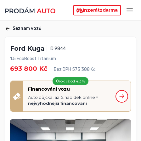
Inzerát
zdarma
Seznam vozů
Ford Kuga
ID 9844
1.5 EcoBoost Titanium
693 800 Kč
Bez DPH 573 388 Kč
Úrok již od 4,3 %
Financování vozu
Auto půjčka, až 12 nabídek online =
nejvýhodnější financování