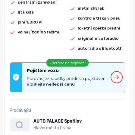
centrální zamykání
metalický lak
litá kola
kontrola tlaku v pneu
plní 'EURO VI'
loketní opěrka přední
volba jízdního režimu
originální autorádio
autorádio s Bluetooth
Ušetřete na pojištění
Pojištění vozu
Porovnejte nabídky předních pojišťoven
a získejte
nejlepší cenu
Prodávající
AUTO PALACE Spořilov
Hlavní město Praha