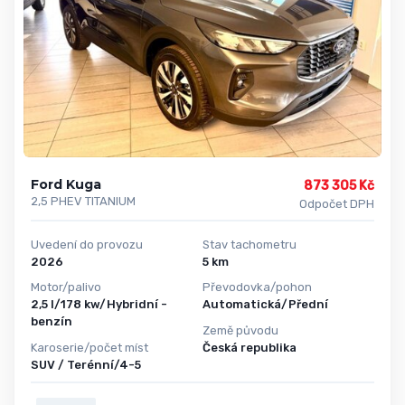
Ford Kuga
873 305 Kč
2,5 PHEV TITANIUM
Odpočet DPH
Uvedení do provozu
Stav tachometru
2026
5 km
Motor/palivo
Převodovka/pohon
2,5 l/178 kw/Hybridní -
Automatická/Přední
benzín
Země původu
Karoserie/počet míst
Česká republika
SUV / Terénní/4-5