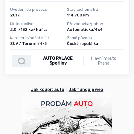
Uvedení do provozu
Stav tachometru
2017
114 700 km
Motor/palivo
Převodovka/pohon
2,0 l/132 kw/Nafta
Automatická/4x4
Karoserie/počet míst
Země původu
SUV / Terénní/4-5
Česká republika
AUTO PALACE
Hlavní město
Spořilov
Praha
Jak koupit auto
Jak funguje web