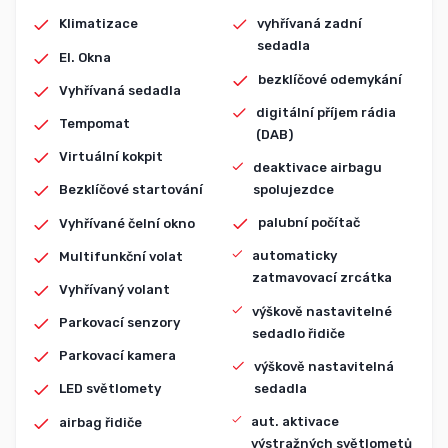
Klimatizace
vyhřívaná zadní
sedadla
El. Okna
bezklíčové odemykání
Vyhřívaná sedadla
digitální příjem rádia
Tempomat
(DAB)
Virtuální kokpit
deaktivace airbagu
spolujezdce
Bezklíčové startování
palubní počítač
Vyhřívané čelní okno
automaticky
Multifunkční volat
zatmavovací zrcátka
Vyhřívaný volant
výškově nastavitelné
Parkovací senzory
sedadlo řidiče
Parkovací kamera
výškově nastavitelná
sedadla
LED světlomety
aut. aktivace
airbag řidiče
výstražných světlometů