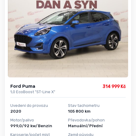
Ford Puma
314 999 Kč
1,0 EcoBoost "ST-Line X"
Uvedení do provozu
Stav tachometru
2020
105 800 km
Motor/palivo
Převodovka/pohon
999,0/92 kw/Benzin
Manuální/Přední
Karoserie/počet míst
Země původu