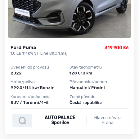
Ford Puma
319 900 Kč
1,0 EB 114kW ST-Line B&O 1.maj.
Uvedení do provozu
Stav tachometru
2022
128 010 km
Motor/palivo
Převodovka/pohon
999,0/114 kw/Benzin
Manuální/Přední
Karoserie/počet míst
Země původu
SUV / Terénní/4-5
Česká republika
AUTO PALACE
Hlavní město
Spořilov
Praha