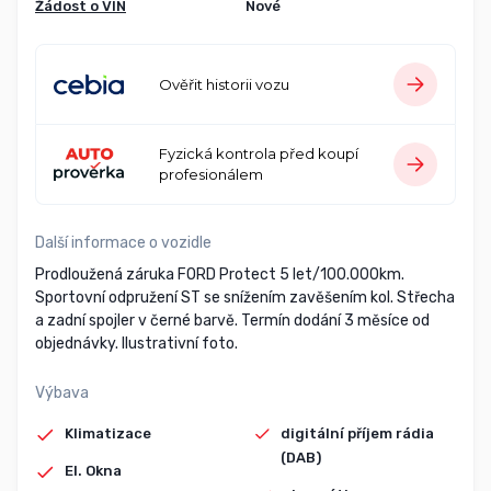
Žádost o VIN
Nové
Ověřit historii vozu
Fyzická kontrola před koupí
profesionálem
Další informace o vozidle
Prodloužená záruka FORD Protect 5 let/100.000km.
Sportovní odpružení ST se snížením zavěšením kol. Střecha
a zadní spojler v černé barvě. Termín dodání 3 měsíce od
objednávky. Ilustrativní foto.
Výbava
Klimatizace
digitální příjem rádia
(DAB)
El. Okna