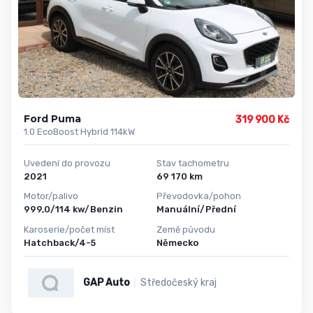
Ford Puma
319 900 Kč
1.0 EcoBoost Hybrid 114kW
Uvedení do provozu
Stav tachometru
2021
69 170 km
Motor/palivo
Převodovka/pohon
999,0/114 kw/Benzin
Manuální/Přední
Karoserie/počet míst
Země původu
Hatchback/4-5
Německo
GAP Auto
Středočeský kraj