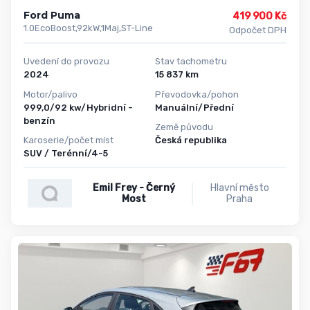
Ford Puma
419 900 Kč
1.0EcoBoost,92kW,1Maj,ST-Line
Odpočet DPH
Uvedení do provozu
Stav tachometru
2024
15 837 km
Motor/palivo
Převodovka/pohon
999,0/92 kw/Hybridní -
Manuální/Přední
benzín
Země původu
Karoserie/počet míst
Česká republika
SUV / Terénní/4-5
Emil Frey - Černý
Hlavní město
Most
Praha