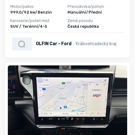
Motor/palivo
Převodovka/pohon
999,0/92 kw/Benzin
Manuální/Přední
Karoserie/počet míst
Země původu
SUV / Terénní/4-5
Česká republika
OLFIN Car - Ford
Královehradecký kraj