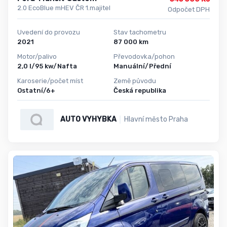
2.0 EcoBlue mHEV ČR 1.majitel
Odpočet DPH
Uvedení do provozu
Stav tachometru
2021
87 000 km
Motor/palivo
Převodovka/pohon
2,0 l/95 kw/Nafta
Manuální/Přední
Karoserie/počet míst
Země původu
Ostatní/6+
Česká republika
AUTO VYHYBKA
Hlavní město Praha