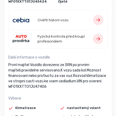
WF01XXTTG1JU45424
Ojeté
Ověřit historii vozu
Fyzická kontrola před koupí
profesionálem
Další informace o vozidle
První majitel Vozidlo dovezeno ze SRN po prvnim
majiteli.pravidelne servisovano.K vozu sada kol.Moznost
financovani nebo protiuctu za vas vuz.Rozvod klimatizace
ve stropni casti vozu ke vsem sedladlum.VIN pro overeni
WF01XXTTG1JU47406
Výbava
Klimatizace
nastavitelný volant