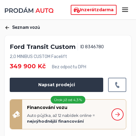
Inzerát
zdarma
Seznam vozů
Ford Transit Custom
ID 8346780
2,0 MINIBUS CUSTOM Facelift
349 900 Kč
Bez odpočtu DPH
Napsat prodejci
Úrok již od 4,3 %
Financování vozu
Auto půjčka, až 12 nabídek online =
nejvýhodnější financování