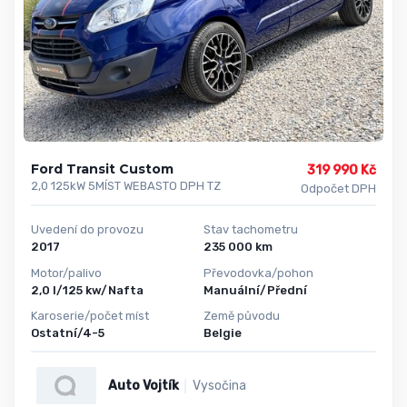
Ford Transit Custom
319 990 Kč
2,0 125kW 5MÍST WEBASTO DPH TZ
Odpočet DPH
Uvedení do provozu
Stav tachometru
2017
235 000 km
Motor/palivo
Převodovka/pohon
2,0 l/125 kw/Nafta
Manuální/Přední
Karoserie/počet míst
Země původu
Ostatní/4-5
Belgie
Auto Vojtík
Vysočina