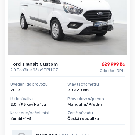
Ford Transit Custom
629 999 Kč
2,0 EcoBlue 95kW DPH CZ
Odpočet DPH
Uvedení do provozu
Stav tachometru
2019
90 220 km
Motor/palivo
Převodovka/pohon
2,0 l/95 kw/Nafta
Manuální/Přední
Karoserie/počet míst
Země původu
Kombi/4-5
Česká republika