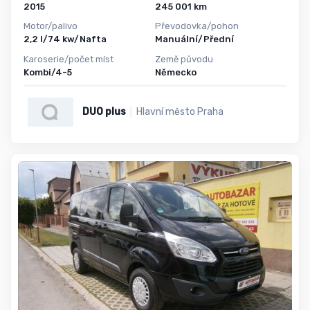
2015
245 001 km
Motor/palivo
Převodovka/pohon
2,2 l/74 kw/Nafta
Manuální/Přední
Karoserie/počet míst
Země původu
Kombi/4-5
Německo
DUO plus
Hlavní město Praha