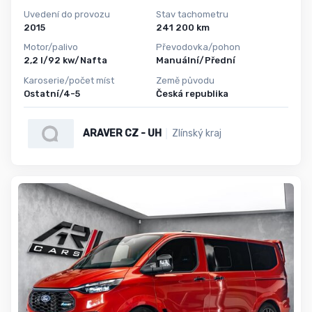
Uvedení do provozu
Stav tachometru
2015
241 200 km
Motor/palivo
Převodovka/pohon
2,2 l/92 kw/Nafta
Manuální/Přední
Karoserie/počet míst
Země původu
Ostatní/4-5
Česká republika
ARAVER CZ - UH
Zlínský kraj