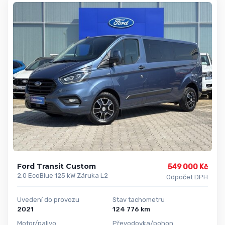
Ford Transit Custom
549 000 Kč
2,0 EcoBlue 125 kW Záruka L2
Odpočet DPH
Uvedení do provozu
Stav tachometru
2021
124 776 km
Motor/palivo
Převodovka/pohon