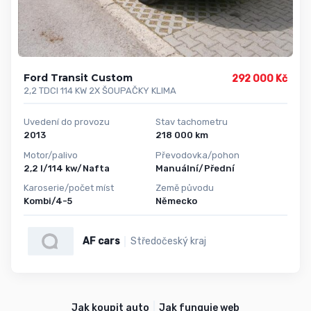
Ford Transit Custom
292 000 Kč
2,2 TDCI 114 KW 2X ŠOUPAČKY KLIMA
Uvedení do provozu
Stav tachometru
2013
218 000 km
Motor/palivo
Převodovka/pohon
2,2 l/114 kw/Nafta
Manuální/Přední
Karoserie/počet míst
Země původu
Kombi/4-5
Německo
AF cars
Středočeský kraj
Jak koupit auto
Jak funguje web