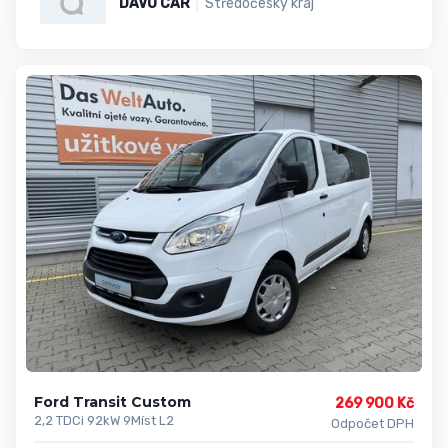
DAVO CAR
Středočeský kraj
Ford Transit Custom
269 900 Kč
2,2 TDCi 92kW 9Míst L2
Odpočet DPH