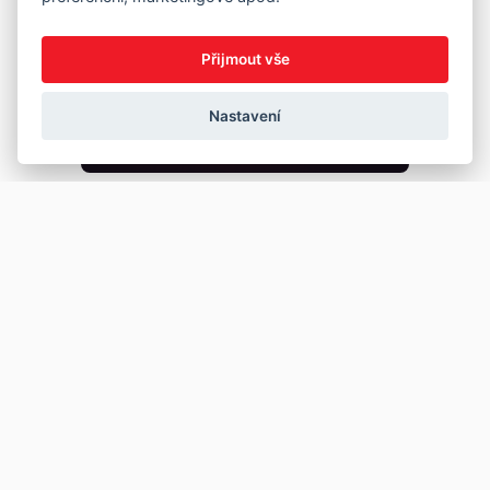
Přijmout vše
Nastavení
Copyright © 2026
Prodej
Koupě
Vložit inzerát
Najít auto
Jak prodat auto
Jak koupit auto
Pro prodejce
Financování vozu
Premium
Pojištění vozu