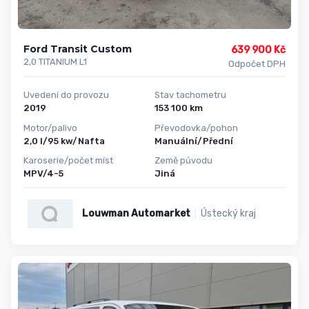
Ford Transit Custom
639 900 Kč
2,0 TITANIUM L1
Odpočet DPH
Uvedení do provozu
Stav tachometru
2019
153 100 km
Motor/palivo
Převodovka/pohon
2,0 l/95 kw/Nafta
Manuální/Přední
Karoserie/počet míst
Země původu
MPV/4-5
Jiná
Louwman Automarket
Ústecký kraj