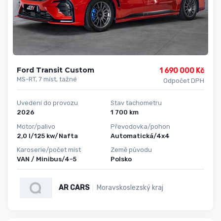
Ford Transit Custom
1 690 000 Kč
MS-RT, 7 míst, tažné
Odpočet DPH
Uvedení do provozu
Stav tachometru
2026
1 700 km
Motor/palivo
Převodovka/pohon
2,0 l/125 kw/Nafta
Automatická/4x4
Karoserie/počet míst
Země původu
VAN / Minibus/4-5
Polsko
AR CARS
Moravskoslezský kraj