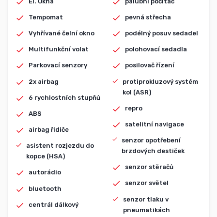
El. Okna
palubní počítač
Tempomat
pevná střecha
Vyhřívané čelní okno
podélný posuv sedadel
Multifunkční volat
polohovací sedadla
Parkovací senzory
posilovač řízení
2x airbag
protiprokluzový systém
kol (ASR)
6 rychlostních stupňů
repro
ABS
satelitní navigace
airbag řidiče
senzor opotřebení
asistent rozjezdu do
brzdových destiček
kopce (HSA)
senzor stěračů
autorádio
senzor světel
bluetooth
senzor tlaku v
centrál dálkový
pneumatikách