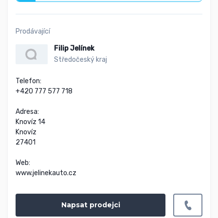
Prodávající
Filip Jelínek
Středočeský kraj
Telefon:

+420 777 577 718

Adresa:

Knovíz 14

Knovíz

27401

Web:

www.jelinekauto.cz
Napsat prodejci