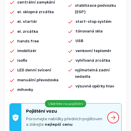
centrální zamykání
stabilizace podvozku
(ESP)
el. sklopná zrcátka
start-stop systém
el. startér
tónovaná skla
el. zrcátka
USB
hands free
venkovní teploměr
imobilizér
vyhřívaná zrcátka
isofix
vyjímatelná zadní
LED denní svícení
sedadla
manuální převodovka
výsuvné opěrky hlav
mlhovky
Ušetřete na pojištění
Pojištění vozu
Porovnejte nabídky předních pojišťoven
a získejte
nejlepší cenu