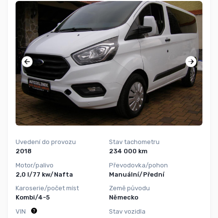
Uvedení do provozu
Stav tachometru
2018
234 000 km
Motor/palivo
Převodovka/pohon
2,0 l/77 kw/Nafta
Manuální/Přední
Karoserie/počet míst
Země původu
Kombi/4-5
Německo
VIN
Stav vozidla