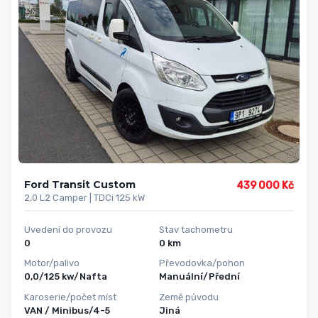
Ford Transit Custom
439 000 Kč
2,0 L2 Camper | TDCi 125 kW
Uvedení do provozu
Stav tachometru
0
0 km
Motor/palivo
Převodovka/pohon
0,0/125 kw/Nafta
Manuální/Přední
Karoserie/počet míst
Země původu
VAN / Minibus/4-5
Jiná