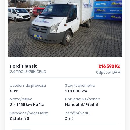
Ford Transit
216 590 Kč
2,4 TDCi SKŘÍŇ ČELO
Odpočet DPH
Uvedení do provozu
Stav tachometru
2011
218 000 km
Motor/palivo
Převodovka/pohon
2,4 l/85 kw/Nafta
Manuální/Přední
Karoserie/počet míst
Země původu
Ostatní/3
Jiná