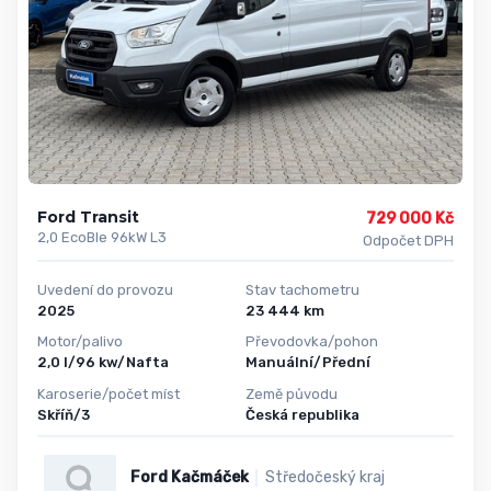
Ford Transit
729 000 Kč
2,0 EcoBle 96kW L3
Odpočet DPH
Uvedení do provozu
Stav tachometru
2025
23 444 km
Motor/palivo
Převodovka/pohon
2,0 l/96 kw/Nafta
Manuální/Přední
Karoserie/počet míst
Země původu
Skříň/3
Česká republika
Ford Kačmáček
Středočeský kraj