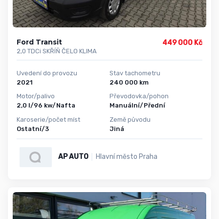
Ford Transit
449 000 Kč
2,0 TDCi SKŘÍŇ ČELO KLIMA
Uvedení do provozu
Stav tachometru
2021
240 000 km
Motor/palivo
Převodovka/pohon
2,0 l/96 kw/Nafta
Manuální/Přední
Karoserie/počet míst
Země původu
Ostatní/3
Jiná
AP AUTO
Hlavní město Praha