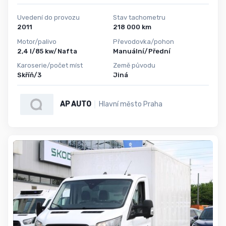
Uvedení do provozu
Stav tachometru
2011
218 000 km
Motor/palivo
Převodovka/pohon
2,4 l/85 kw/Nafta
Manuální/Přední
Karoserie/počet míst
Země původu
Skříň/3
Jiná
AP AUTO
Hlavní město Praha