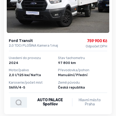
Ford Transit
759 900 Kč
2,0 TDCi PLOŠINA Kamera 1.maj
Odpočet DPH
Uvedení do provozu
Stav tachometru
2024
97 800 km
Motor/palivo
Převodovka/pohon
2,0 l/125 kw/Nafta
Manuální/Přední
Karoserie/počet míst
Země původu
Skříň/4-5
Česká republika
AUTO PALACE
Hlavní město
Spořilov
Praha