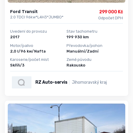
Ford Transit
299 000 Kč
2.0 TDCI 96kw*L4H3*JUMBO*
Odpočet DPH
Uvedení do provozu
Stav tachometru
2017
199 930 km
Motor/palivo
Převodovka/pohon
2,0 l/96 kw/Nafta
Manuální/Zadní
Karoserie/počet míst
Země původu
Skříň/3
Rakousko
RZ Auto-servis
Jihomoravský kraj