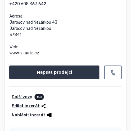
+420 608 363 642

Adresa:

Jarošov nad Nežárkou 43

Jarošov nad Nežárkou

37841

Web:

www.is-auto.cz
Napsat prodejci
Další vozy
150
Sdílet inzerát
Nahlásit inzerát