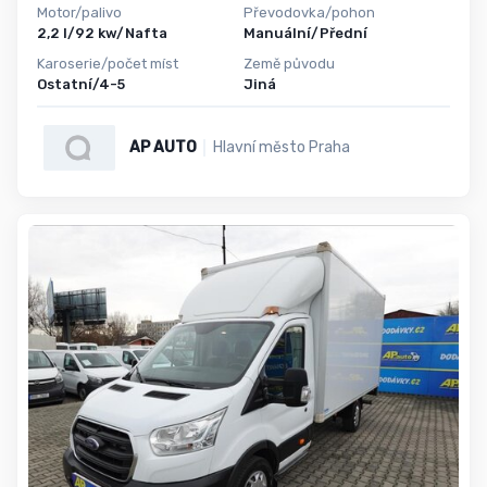
Motor/palivo
Převodovka/pohon
2,2 l/92 kw/Nafta
Manuální/Přední
Karoserie/počet míst
Země původu
Ostatní/4-5
Jiná
AP AUTO
Hlavní město Praha