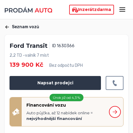
Inzerát
zdarma
Seznam vozů
Ford Transit
ID 1630366
2,2 TD -valník 7 míst
139 900 Kč
Bez odpočtu DPH
Napsat prodejci
Úrok již od 4,3 %
Financování vozu
Auto půjčka, až 12 nabídek online =
nejvýhodnější financování