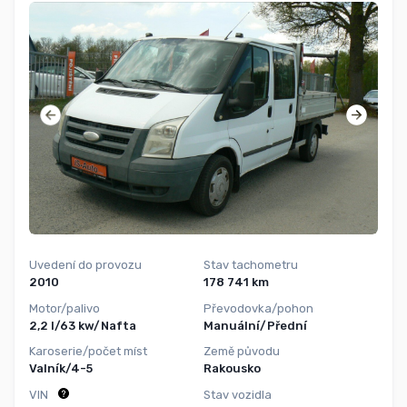
Uvedení do provozu
Stav tachometru
2010
178 741 km
Motor/palivo
Převodovka/pohon
2,2 l/63 kw/Nafta
Manuální/Přední
Karoserie/počet míst
Země původu
Valník/4-5
Rakousko
VIN
Stav vozidla