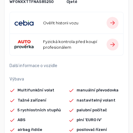
WF0NXXTTFNAS85250
Ojeté
Ověřit historii vozu
Fyzická kontrola před koupí
profesionálem
Další informace o vozidle
Výbava
Multifunkční volat
manuální převodovka
Tažné zařízení
nastavitelný volant
5 rychlostních stupňů
palubní počítač
ABS
plní 'EURO IV'
airbag řidiče
posilovač řízení