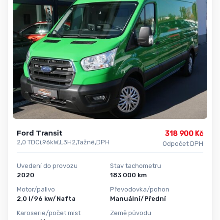
Ford Transit
318 900 Kč
2,0 TDCi,96kW,L3H2,Tažné,DPH
Odpočet DPH
Uvedení do provozu
Stav tachometru
2020
183 000 km
Motor/palivo
Převodovka/pohon
2,0 l/96 kw/Nafta
Manuální/Přední
Karoserie/počet míst
Země původu