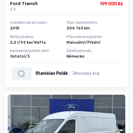
Ford Transit
199 000 Kč
2.2
Uvedení do provozu
Stav tachometru
2015
204 763 km
Motor/palivo
Převodovka/pohon
2,2 l/92 kw/Nafta
Manuální/Přední
Karoserie/počet míst
Země původu
Ostatní/3
Německo
Stanislav Polák
Jihočeský kraj