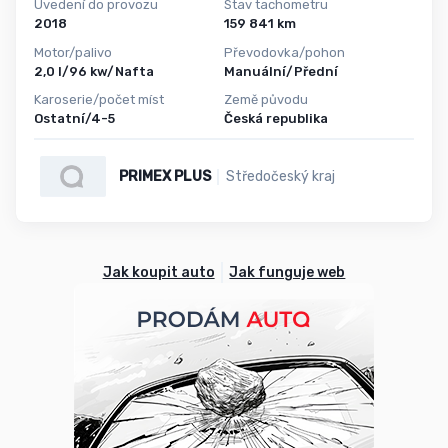
Uvedení do provozu
Stav tachometru
2018
159 841 km
Motor/palivo
Převodovka/pohon
2,0 l/96 kw/Nafta
Manuální/Přední
Karoserie/počet míst
Země původu
Ostatní/4-5
Česká republika
PRIMEX PLUS
Středočeský kraj
Jak koupit auto
Jak funguje web