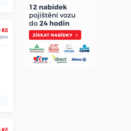
 Kč
 DPH
 Kč