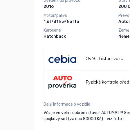
Uvedení do provozu
Stav 
2016
Motor/palivo
Převo
1,6 l/81 kw/Nafta
Auto
Karoserie
Země
Hatchback
Něme
Ověřit historii vozu
Fyzická kontrola před
Další informace o vozidle
Vůz je ve velmi dobrém stavu ! AUTOMAT !!! Ser
spojkový set (za cca 80000 Kč) - viz foto !