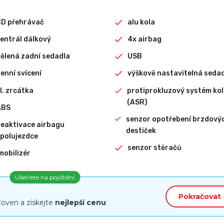
CD přehrávač
alu kola
entrál dálkový
4x airbag
ělená zadní sedadla
USB
enní svícení
výškově nastavitelná seda
l. zrcátka
protiprokluzový systém kol
(ASR)
ABS
senzor opotřebení brzdový
eaktivace airbagu
destiček
polujezdce
senzor stěračů
mobilizér
Ušetřete na pojištění
Pokračovat
ťoven a získejte
nejlepší cenu