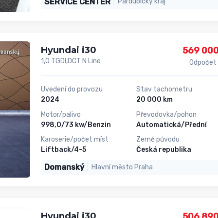
SERVICE CENTER
Pardubický kraj
Hyundai i30
569 000
1,0 TGDI,DCT N Line
Odpočet
Uvedení do provozu
Stav tachometru
2024
20 000 km
Motor/palivo
Převodovka/pohon
998,0/73 kw/Benzin
Automatická/Přední
Karoserie/počet míst
Země původu
Liftback/4-5
Česká republika
Domanský
Hlavní město Praha
Hyundai i30
506 890