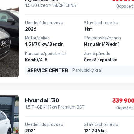
1,5 GO Czech! "AKČNÍ CENA"
Odpočet
Uvedení do provozu
Stav tachometru
2026
1 km
Motor/palivo
Převodovka/pohon
1,5 l/70 kw/Benzin
Manuální/Přední
Karoserie/počet míst
Země původu
Kombi/4-5
Česká republika
SERVICE CENTER
Pardubický kraj
Hyundai i30
339 900
1.5 T -GDi/117kW Premium DCT
Odpočet
Uvedení do provozu
Stav tachometru
2021
121 746 km