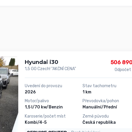
Hyundai i30
506 890
1,5 GO Czech! "AKČNÍ CENA"
Odpočet
Uvedení do provozu
Stav tachometru
2026
1 km
Motor/palivo
Převodovka/pohon
1,5 l/70 kw/Benzin
Manuální/Přední
Karoserie/počet míst
Země původu
Kombi/4-5
Česká republika