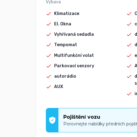
Výbava
Klimatizace
El. Okna
c
Vyhřívaná sedadla
d
Tempomat
d
Multifunkční volat
e
Parkovací senzory
autorádio
d
s
AUX
i
Pojištění vozu
Porovnejte nabídky předních pojiš