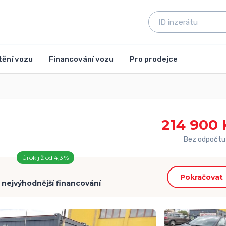
tění vozu
Financování vozu
Pro prodejce
214 900 
Bez odpočtu
Úrok již od 4,3 %
Pokračovat
=
nejvýhodnější financování