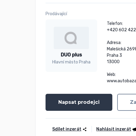
Prodávající
Telefon:

+420 602 422 
Adresa:

Malešická 269
DUO plus
Praha 3

13000

Hlavní město Praha
Web:

www.autobaza
Napsat prodejci
Za
Sdílet inzerát
Nahlásit inzerát