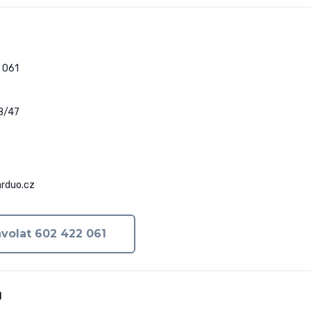
061

8/47

rduo.cz
volat 602 422 061