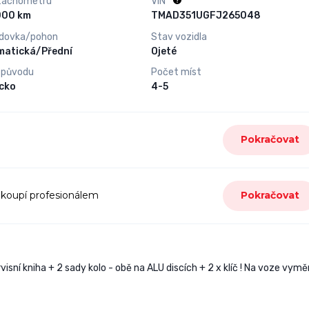
tachometru
VIN
200 000 km
TMAD351UGFJ265048
dovka/pohon
Stav vozidla
matická/Přední
Ojeté
 původu
Počet míst
cko
4-5
Pokračovat
 koupí profesionálem
Pokračovat
visní kniha + 2 sady kolo - obě na ALU discích + 2 x klíč ! Na voze vym