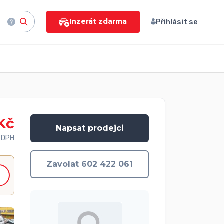
Inzerát zdarma
Přihlásit se
Kč
Napsat prodejci
 DPH
Zavolat 602 422 061