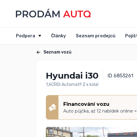
Podpora
Články
Seznam prodejců
Pojiš
Seznam vozů
Hyundai i30
ID 6853261
1,6CRDi Automat!! 2 x kola!
Financování vozu
Auto půjčka, až 12 nabídek online 