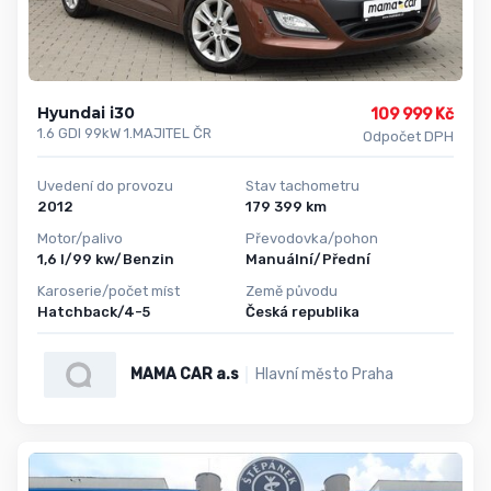
Hyundai i30
109 999 Kč
1.6 GDI 99kW 1.MAJITEL ČR
Odpočet DPH
Uvedení do provozu
Stav tachometru
2012
179 399 km
Motor/palivo
Převodovka/pohon
1,6 l/99 kw/Benzin
Manuální/Přední
Karoserie/počet míst
Země původu
Hatchback/4-5
Česká republika
MAMA CAR a.s
Hlavní město Praha