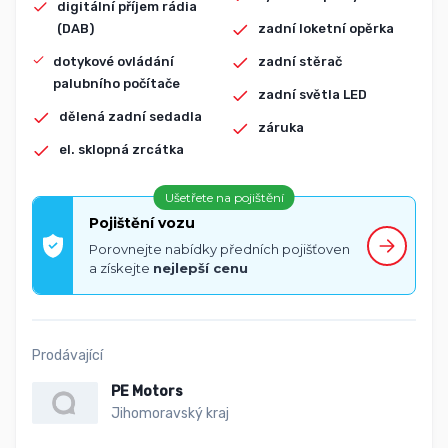
digitální příjem rádia
(DAB)
zadní loketní opěrka
dotykové ovládání
zadní stěrač
palubního počítače
zadní světla LED
dělená zadní sedadla
záruka
el. sklopná zrcátka
Ušetřete na pojištění
Pojištění vozu
Porovnejte nabídky předních pojišťoven
a získejte
nejlepší cenu
Prodávající
PE Motors
Jihomoravský kraj