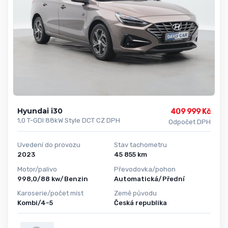
Hyundai i30
409 999 Kč
1,0 T-GDI 88kW Style DCT CZ DPH
Odpočet DPH
Uvedení do provozu
Stav tachometru
2023
45 855 km
Motor/palivo
Převodovka/pohon
998,0/88 kw/Benzin
Automatická/Přední
Karoserie/počet míst
Země původu
Kombi/4-5
Česká republika