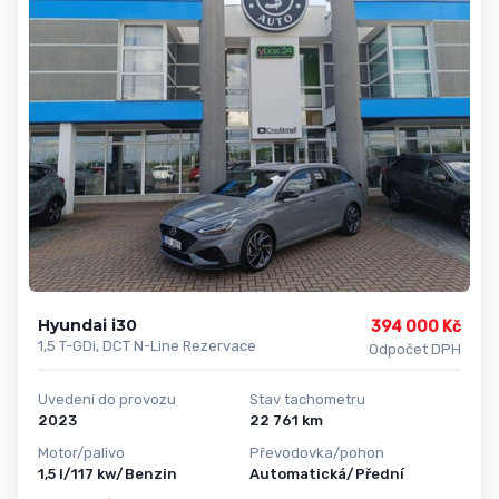
Hyundai i30
394 000 Kč
1,5 T-GDi, DCT N-Line Rezervace
Odpočet DPH
Uvedení do provozu
Stav tachometru
2023
22 761 km
Motor/palivo
Převodovka/pohon
1,5 l/117 kw/Benzin
Automatická/Přední