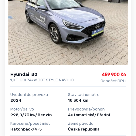
Hyundai i30
459 900 Kč
1,0 T-GDI 74kW DCT STYLE NAVI HB
Odpočet DPH
Uvedení do provozu
Stav tachometru
2024
18 304 km
Motor/palivo
Převodovka/pohon
998,0/73 kw/Benzin
Automatická/Přední
Karoserie/počet míst
Země původu
Hatchback/4-5
Česká republika