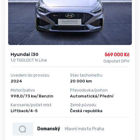
Hyundai i30
569 000 Kč
1,0 TGDI,DCT N Line
Odpočet DPH
Uvedení do provozu
Stav tachometru
2024
20 000 km
Motor/palivo
Převodovka/pohon
998,0/73 kw/Benzin
Automatická/Přední
Karoserie/počet míst
Země původu
Liftback/4-5
Česká republika
Domanský
Hlavní město Praha