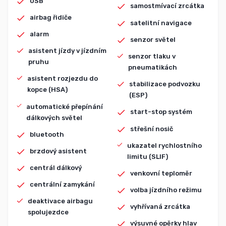
USB
samostmívací zrcátka
airbag řidiče
satelitní navigace
alarm
senzor světel
asistent jízdy v jízdním
senzor tlaku v
pruhu
pneumatikách
asistent rozjezdu do
stabilizace podvozku
kopce (HSA)
(ESP)
automatické přepínání
start-stop systém
dálkových světel
střešní nosič
bluetooth
ukazatel rychlostního
brzdový asistent
limitu (SLIF)
centrál dálkový
venkovní teploměr
centrální zamykání
volba jízdního režimu
deaktivace airbagu
vyhřívaná zrcátka
spolujezdce
výsuvné opěrky hlav