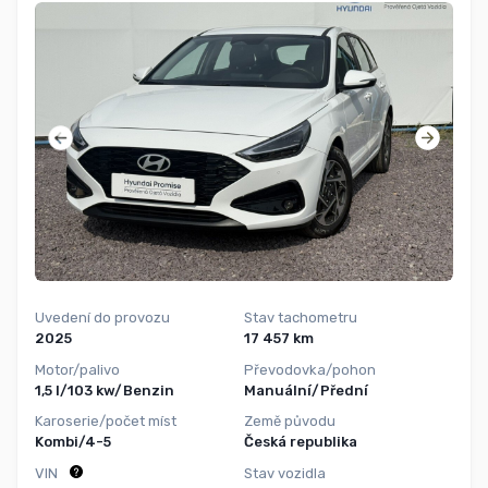
Uvedení do provozu
Stav tachometru
2025
17 457 km
Motor/palivo
Převodovka/pohon
1,5 l/103 kw/Benzin
Manuální/Přední
Karoserie/počet míst
Země původu
Kombi/4-5
Česká republika
VIN
Stav vozidla