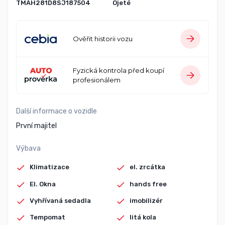
TMAH281D8SJ187504
Ojeté
Ověřit historii vozu
Fyzická kontrola před koupí
profesionálem
Další informace o vozidle
První majitel
Výbava
Klimatizace
el. zrcátka
El. Okna
hands free
Vyhřívaná sedadla
imobilizér
Tempomat
litá kola