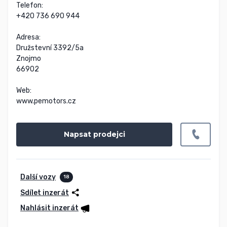
Telefon:

+420 736 690 944

Adresa:

Družstevní 3392/5a

Znojmo

66902

Web:

www.pemotors.cz
Napsat prodejci
Další vozy
18
Sdílet inzerát
Nahlásit inzerát