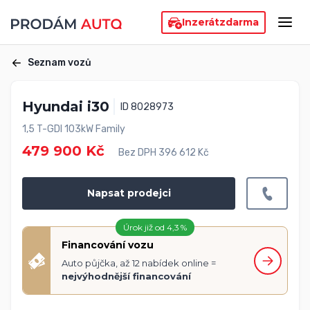
Inzerát
zdarma
Seznam vozů
Hyundai i30
ID 8028973
1,5 T-GDI 103kW Family
479 900 Kč
Bez DPH 396 612 Kč
Napsat prodejci
Úrok již od 4,3 %
Financování vozu
Auto půjčka, až 12 nabídek online =
nejvýhodnější financování