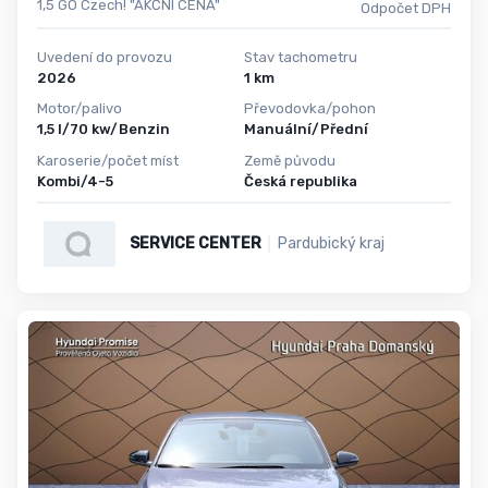
1,5 GO Czech! "AKČNÍ CENA"
Odpočet DPH
Uvedení do provozu
Stav tachometru
2026
1 km
Motor/palivo
Převodovka/pohon
1,5 l/70 kw/Benzin
Manuální/Přední
Karoserie/počet míst
Země původu
Kombi/4-5
Česká republika
SERVICE CENTER
Pardubický kraj