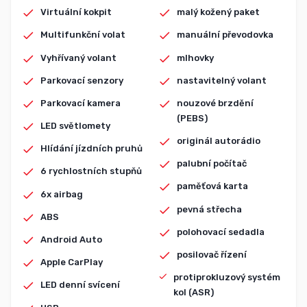
Virtuální kokpit
malý kožený paket
Multifunkční volat
manuální převodovka
Vyhřívaný volant
mlhovky
Parkovací senzory
nastavitelný volant
Parkovací kamera
nouzové brzdění
(PEBS)
LED světlomety
originál autorádio
Hlídání jízdních pruhů
palubní počítač
6 rychlostních stupňů
paměťová karta
6x airbag
pevná střecha
ABS
polohovací sedadla
Android Auto
posilovač řízení
Apple CarPlay
protiprokluzový systém
LED denní svícení
kol (ASR)