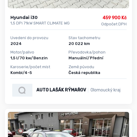
Hyundai i30
459 900 Kč
1,5 DPi 71kW SMART CLIMATE WG
Odpočet DPH
Uvedení do provozu
Stav tachometru
2024
20 022 km
Motor/palivo
Převodovka/pohon
1,5 l/70 kw/Benzin
Manuální/Přední
Karoserie/počet míst
Země původu
Kombi/4-5
Česká republika
AUTO LAŠÁK RÝMAŘOV
Olomoucký kraj