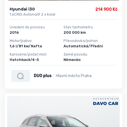
Hyundai i30
214 900 Kč
1,6CRDi Automat!! 2 x kola!
Uvedení do provozu
Stav tachometru
2016
200 000 km
Motor/palivo
Převodovka/pohon
1,6 l/81 kw/Nafta
Automatická/Přední
Karoserie/počet míst
Země původu
Hatchback/4-5
Německo
DUO plus
Hlavní město Praha