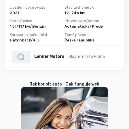
Uvedení do provozu
Stav tachometru
2021
121 746 km
Motor/palivo
Převodovka/pohon
1,5 l/117 kw/Benzin
Automatická/Přední
Karoserie/počet míst
Země původu
Hatchback/4-5
Česká republika
Lenner Motors
Hlavní město Praha
Jak koupit auto
Jak funguje web