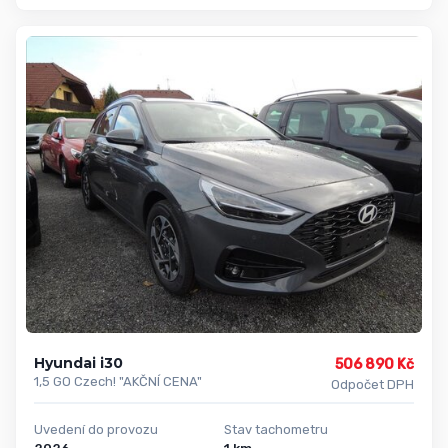
Hyundai i30
506 890 Kč
1,5 GO Czech! "AKČNÍ CENA"
Odpočet DPH
Uvedení do provozu
Stav tachometru