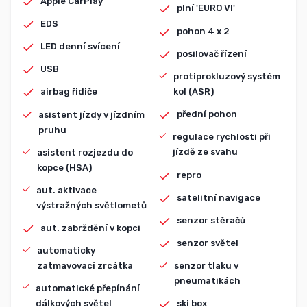
Apple CarPlay
plní 'EURO VI'
EDS
pohon 4 x 2
LED denní svícení
posilovač řízení
USB
protiprokluzový systém
kol (ASR)
airbag řidiče
přední pohon
asistent jízdy v jízdním
pruhu
regulace rychlosti při
jízdě ze svahu
asistent rozjezdu do
kopce (HSA)
repro
aut. aktivace
satelitní navigace
výstražných světlometů
senzor stěračů
aut. zabrždění v kopci
senzor světel
automaticky
zatmavovací zrcátka
senzor tlaku v
pneumatikách
automatické přepínání
dálkových světel
ski box