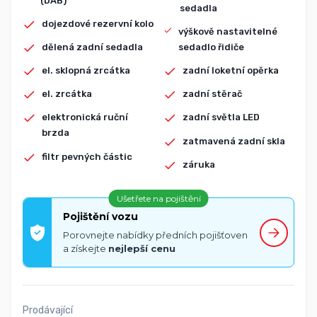
(DAB)
sedadla
dojezdové rezervní kolo
výškově nastavitelné
dělená zadní sedadla
sedadlo řidiče
el. sklopná zrcátka
zadní loketní opěrka
el. zrcátka
zadní stěrač
elektronická ruční
zadní světla LED
brzda
zatmavená zadní skla
filtr pevných částic
záruka
Ušetřete na pojištění
Pojištění vozu
Porovnejte nabídky předních pojišťoven
a získejte
nejlepší cenu
Prodávající