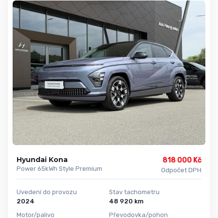
Hyundai Kona
818 000 Kč
Power 65kWh Style Premium
Odpočet DPH
Uvedení do provozu
Stav tachometru
2024
48 920 km
Motor/palivo
Převodovka/pohon