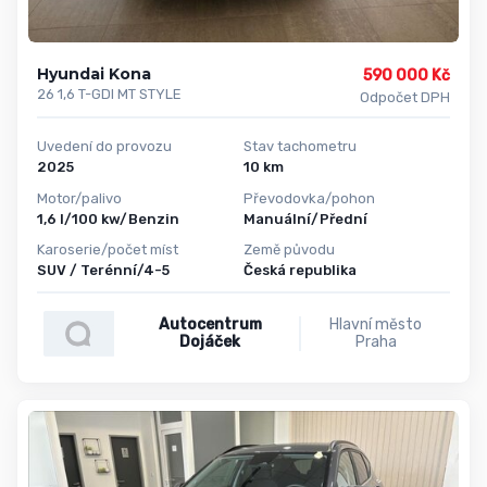
Hyundai Kona
590 000 Kč
26 1,6 T-GDI MT STYLE
Odpočet DPH
Uvedení do provozu
Stav tachometru
2025
10 km
Motor/palivo
Převodovka/pohon
1,6 l/100 kw/Benzin
Manuální/Přední
Karoserie/počet míst
Země původu
SUV / Terénní/4-5
Česká republika
Autocentrum
Hlavní město
Dojáček
Praha