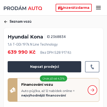
Inzerát
zdarma
Seznam vozů
Hyundai Kona
ID 2368834
1,6 T-GDi 197k N Line Technology
639 990 Kč
Bez DPH 528 917 Kč
Napsat prodejci
Úrok již od 4,3 %
Financování vozu
Auto půjčka, až 12 nabídek online =
nejvýhodnější financování