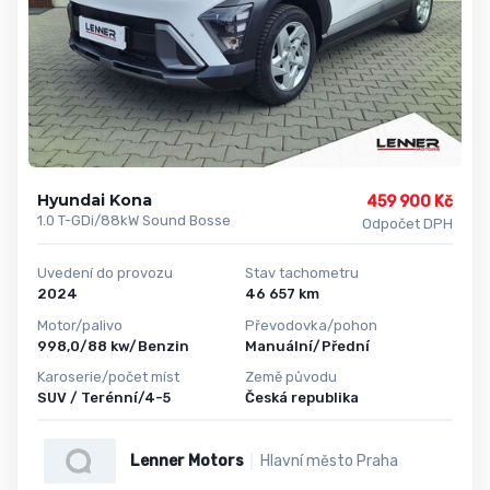
Hyundai Kona
459 900 Kč
1.0 T-GDi/88kW Sound Bosse
Odpočet DPH
Uvedení do provozu
Stav tachometru
2024
46 657 km
Motor/palivo
Převodovka/pohon
998,0/88 kw/Benzin
Manuální/Přední
Karoserie/počet míst
Země původu
SUV / Terénní/4-5
Česká republika
Lenner Motors
Hlavní město Praha