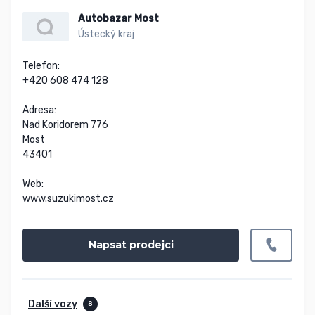
Autobazar Most
Ústecký kraj
Telefon:

+420 608 474 128

Adresa:

Nad Koridorem 776

Most

43401

Web:

www.suzukimost.cz
Napsat prodejci
Další vozy
8