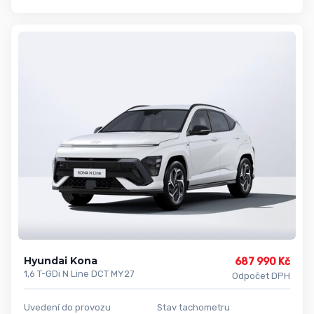
Hyundai Kona
687 990 Kč
1,6 T-GDi N Line DCT MY27
Odpočet DPH
Uvedení do provozu
Stav tachometru