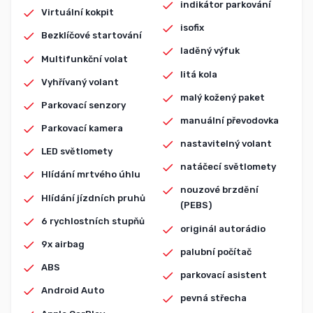
indikátor parkování
Virtuální kokpit
isofix
Bezklíčové startování
laděný výfuk
Multifunkční volat
litá kola
Vyhřívaný volant
malý kožený paket
Parkovací senzory
manuální převodovka
Parkovací kamera
nastavitelný volant
LED světlomety
natáčecí světlomety
Hlídání mrtvého úhlu
nouzové brzdění
Hlídání jízdních pruhů
(PEBS)
6 rychlostních stupňů
originál autorádio
9x airbag
palubní počítač
ABS
parkovací asistent
Android Auto
pevná střecha