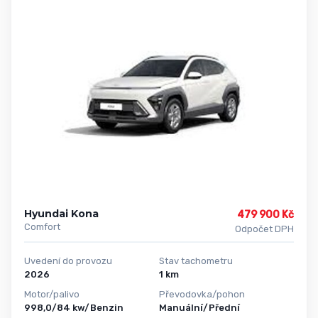
Hyundai Kona
479 900 Kč
Comfort
Odpočet DPH
Uvedení do provozu
Stav tachometru
2026
1 km
Motor/palivo
Převodovka/pohon
998,0/84 kw/Benzin
Manuální/Přední