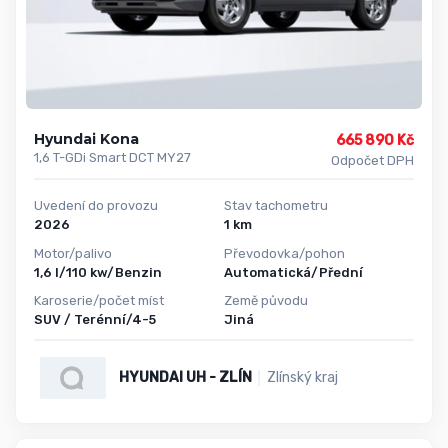
Hyundai Kona
665 890 Kč
1,6 T-GDi Smart DCT MY27
Odpočet DPH
Uvedení do provozu
Stav tachometru
2026
1 km
Motor/palivo
Převodovka/pohon
1,6 l/110 kw/Benzin
Automatická/Přední
Karoserie/počet míst
Země původu
SUV / Terénní/4-5
Jiná
HYUNDAI UH - ZLÍN
Zlínský kraj