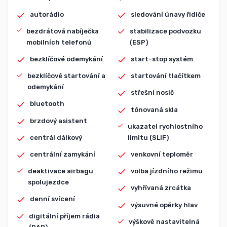
autorádio
sledování únavy řidiče
bezdrátová nabíječka
stabilizace podvozku
mobilních telefonů
(ESP)
bezklíčové odemykání
start-stop systém
bezklíčové startování a
startování tlačítkem
odemykání
střešní nosič
bluetooth
tónovaná skla
brzdový asistent
ukazatel rychlostního
centrál dálkový
limitu (SLIF)
centrální zamykání
venkovní teploměr
deaktivace airbagu
volba jízdního režimu
spolujezdce
vyhřívaná zrcátka
denní svícení
výsuvné opěrky hlav
digitální příjem rádia
výškově nastavitelná