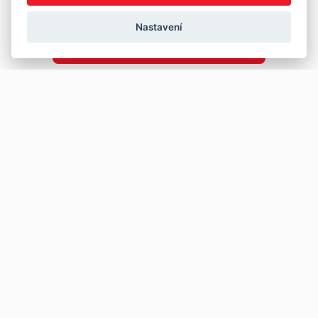
Nastavení
Copyright © 2026
Prodej
Koupě
Vložit inzerát
Najít auto
Jak prodat auto
Jak koupit auto
Pro prodejce
Financování vozu
Premium
Pojištění vozu
Další stránky
Kontakt