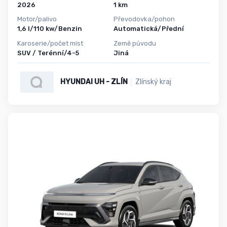
2026
1 km
Motor/palivo
Převodovka/pohon
1,6 l/110 kw/Benzin
Automatická/Přední
Karoserie/počet míst
Země původu
SUV / Terénní/4-5
Jiná
HYUNDAI UH - ZLÍN
Zlínský kraj