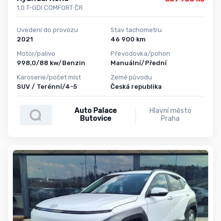
1,0 T-GDI COMFORT ČR
Uvedení do provozu
Stav tachometru
2021
46 900 km
Motor/palivo
Převodovka/pohon
998,0/88 kw/Benzin
Manuální/Přední
Karoserie/počet míst
Země původu
SUV / Terénní/4-5
Česká republika
Auto Palace
Hlavní město
Butovice
Praha