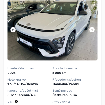
Uvedení do provozu
Stav tachometru
2025
5 000 km
Motor/palivo
Převodovka/pohon
1,6 l/145 kw/Benzin
Manuální/Přední
Karoserie/počet míst
Země původu
SUV / Terénní/4-5
Česká republika
VIN
Stav vozidla