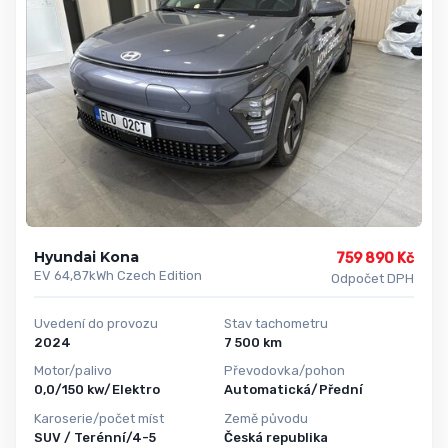
Hyundai Kona
759 890 Kč
EV 64,87kWh Czech Edition
Odpočet DPH
Uvedení do provozu
Stav tachometru
2024
7 500 km
Motor/palivo
Převodovka/pohon
0,0/150 kw/Elektro
Automatická/Přední
Karoserie/počet míst
Země původu
SUV / Terénní/4-5
Česká republika