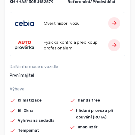
KMHHA8130RU182579
Referenční/Předváděcí
Ověřit historii vozu
Fyzická kontrola před koupí
profesionálem
Další informace o vozidle
První majitel
Výbava
Klimatizace
hands free
El. Okna
hlídání provozu při
couvání (RCTA)
Vyhřívaná sedadla
imobilizér
Tempomat