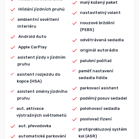
malý kožený paket
Hlídání jízdních pruhů
nastavitelný volant
ambientní osvětlení
nouzové brždění
interiéru
(PEBS)
Android Auto
odvětrávaná sedadla
Apple CarPlay
originál autorádio
asistent jízdy v jízdním
palubní počítač
pruhu
paměť nastavení
asistent rozjezdu do
sedadla řidiče
kopce (HSA)
parkovací asistent
asistent změny jízdního
pruhu
podélný posuv sedadel
aut. aktivace
polohovací sedadla
výstražných světlometů
posilovač řízení
aut. převodovka
protiprokluzový systém
automatické parkování
kol (ASR)