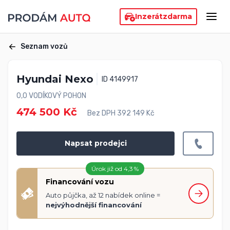
Inzerát
zdarma
Seznam vozů
Hyundai Nexo
ID 4149917
0,0 VODÍKOVÝ POHON
474 500 Kč
Bez DPH 392 149 Kč
Napsat prodejci
Úrok již od 4,3 %
Financování vozu
Auto půjčka, až 12 nabídek online =
nejvýhodnější financování