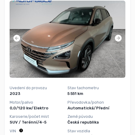
Uvedení do provozu
Stav tachometru
2023
5 551 km
Motor/palivo
Převodovka/pohon
0,0/120 kw/Elektro
Automatická/Přední
Karoserie/počet míst
Země původu
SUV / Terénní/4-5
Česká republika
VIN
Stav vozidla