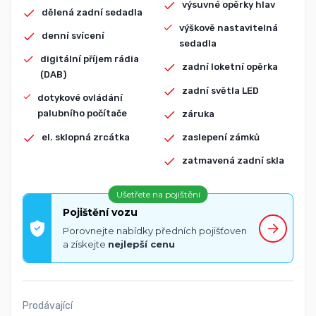
výsuvné opěrky hlav
dělená zadní sedadla
výškově nastavitelná
denní svícení
sedadla
digitální příjem rádia
zadní loketní opěrka
(DAB)
zadní světla LED
dotykové ovládání
palubního počítače
záruka
el. sklopná zrcátka
zaslepení zámků
zatmavená zadní skla
Ušetřete na pojištění
Pojištění vozu
Porovnejte nabídky předních pojišťoven
a získejte
nejlepší cenu
Prodávající