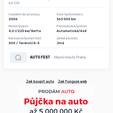
4,0 CDI
Uvedení do provozu
Stav tachometru
2006
363 000 km
Motor/palivo
Převodovka/pohon
4,0 l/225 kw/Nafta
Automatická/4x4
Karoserie/počet míst
Země původu
SUV / Terénní/4-5
Jiná
AUTO FEST
Hlavní město Praha
Jak koupit auto
Jak funguje web