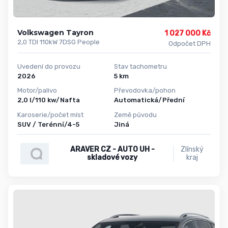
Volkswagen Tayron
1 027 000 Kč
2,0 TDI 110kW 7DSG People
Odpočet DPH
Uvedení do provozu
Stav tachometru
2026
5 km
Motor/palivo
Převodovka/pohon
2,0 l/110 kw/Nafta
Automatická/Přední
Karoserie/počet míst
Země původu
SUV / Terénní/4-5
Jiná
ARAVER CZ - AUTO UH -
Zlínský
skladové vozy
kraj