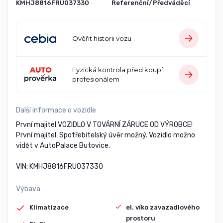
KMHJ8816FRU037330
Referenční/Předváděcí
Ověřit historii vozu
Fyzická kontrola před koupí
profesionálem
Další informace o vozidle
První majitel VOZIDLO V TOVÁRNÍ ZÁRUCE OD VÝROBCE!
První majitel. Spotřebitelský úvěr možný. Vozidlo možno
vidět v AutoPalace Butovice.
VIN: KMHJ8816FRU037330
Výbava
Klimatizace
el. víko zavazadlového
prostoru