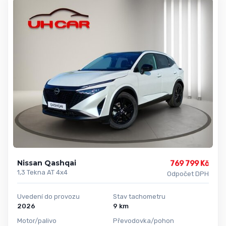
Nissan Qashqai
769 799 Kč
1,3 Tekna AT 4x4
Odpočet DPH
Uvedení do provozu
Stav tachometru
2026
9 km
Motor/palivo
Převodovka/pohon