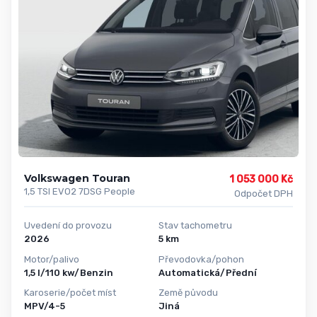
Volkswagen Touran
1 053 000 Kč
1,5 TSI EVO2 7DSG People
Odpočet DPH
Uvedení do provozu
Stav tachometru
2026
5 km
Motor/palivo
Převodovka/pohon
1,5 l/110 kw/Benzin
Automatická/Přední
Karoserie/počet míst
Země původu
MPV/4-5
Jiná