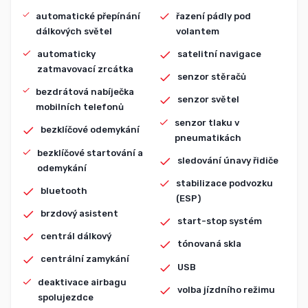
automatické přepínání
řazení pádly pod
dálkových světel
volantem
automaticky
satelitní navigace
zatmavovací zrcátka
senzor stěračů
bezdrátová nabíječka
senzor světel
mobilních telefonů
senzor tlaku v
bezklíčové odemykání
pneumatikách
bezklíčové startování a
sledování únavy řidiče
odemykání
stabilizace podvozku
bluetooth
(ESP)
brzdový asistent
start-stop systém
centrál dálkový
tónovaná skla
centrální zamykání
USB
deaktivace airbagu
volba jízdního režimu
spolujezdce