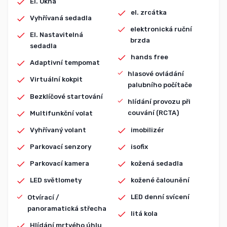
El. Okna
el. zrcátka
Vyhřívaná sedadla
elektronická ruční
El. Nastavitelná
brzda
sedadla
hands free
Adaptivní tempomat
hlasové ovládání
Virtuální kokpit
palubního počítače
Bezklíčové startování
hlídání provozu při
couvání (RCTA)
Multifunkční volat
imobilizér
Vyhřívaný volant
isofix
Parkovací senzory
kožená sedadla
Parkovací kamera
kožené čalounění
LED světlomety
LED denní svícení
Otvírací /
panoramatická střecha
litá kola
Hlídání mrtvého úhlu