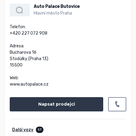
Auto Palace Butovice
Hlavní město Praha
Telefon:

+420 227 072 908

Adresa:

Bucharova 16

Stodůlky (Praha 13)

15500

Web:

www.autopalace.cz
Napsat prodejci
Další vozy
57