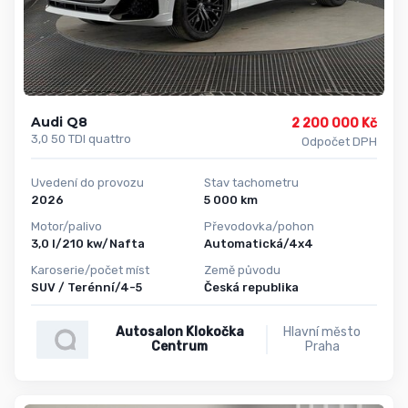
Audi Q8
2 200 000 Kč
3,0 50 TDI quattro
Odpočet DPH
Uvedení do provozu
Stav tachometru
2026
5 000 km
Motor/palivo
Převodovka/pohon
3,0 l/210 kw/Nafta
Automatická/4x4
Karoserie/počet míst
Země původu
SUV / Terénní/4-5
Česká republika
Autosalon Klokočka
Hlavní město
Centrum
Praha