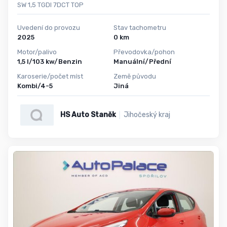
SW 1,5 TGDI 7DCT TOP
Uvedení do provozu
Stav tachometru
2025
0 km
Motor/palivo
Převodovka/pohon
1,5 l/103 kw/Benzin
Manuální/Přední
Karoserie/počet míst
Země původu
Kombi/4-5
Jiná
HS Auto Staněk
Jihočeský kraj