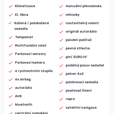
Klimatizace
manuální převodovka
El. Okna
mlhovky
Kožená / polokožená
nastavitelný volant
sedadla
originál autorádio
Tempomat
palubní počítač
Multifunkční volat
pevná střecha
Parkovací senzory
plní 'EURO IV'
Parkovací kamera
podélný posuv sedadel
6 rychlostních stupňů
pohon 4x2
6x airbag
polohovací sedadla
autorádio
posilovač řízení
AUX
repro
bluetooth
satelitní navigace
centrální zamykání