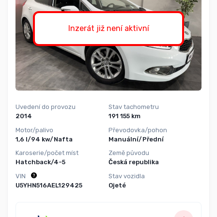
Inzerát již není aktivní
Uvedení do provozu
Stav tachometru
2014
191 155 km
Motor/palivo
Převodovka/pohon
1,6 l/94 kw/Nafta
Manuální/Přední
Karoserie/počet míst
Země původu
Hatchback/4-5
Česká republika
VIN
Stav vozidla
U5YHN516AEL129425
Ojeté