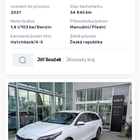
Uvedení do provozu
Stav tachometru
2021
34 845 km
Motor/palivo
Převodovka/pohon
1,4 l/103 kw/Benzin
Manuální/Přední
Karoserie/počet míst
Země původu
Hatchback/4-5
Česká republika
Jiří Souček
Jihočeský kraj