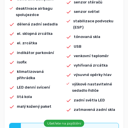
senzor stěračů
deaktivace airbagu
senzor světel
spolujezdce
stabilizace podvozku
dělená zadní sedadla
(ESP)
el. sklopná zrcátka
tónovaná skla
el. zrcátka
USB
indikátor parkování
venkovní teploměr
isofix
vyhřívaná zrcátka
klimatizovaná
výsuvné opěrky hlav
přihrádka
výškově nastavitelné
LED denní svícení
sedadlo řidiče
litá kola
zadní světla LED
malý kožený paket
zatmavená zadní skla
Ušetřete na pojištění