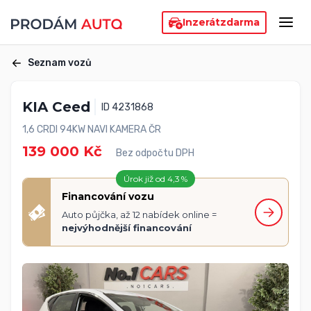
Inzerát
zdarma
Seznam vozů
KIA Ceed
ID 4231868
1,6 CRDI 94KW NAVI KAMERA ČR
139 000 Kč
Bez odpočtu DPH
Úrok již od 4,3 %
Financování vozu
Auto půjčka, až 12 nabídek online =
nejvýhodnější financování