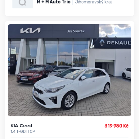
M + M Auto Trio
Jihomoravský kraj
KIA Ceed
319 980 Kč
1,4 T-GDI TOP