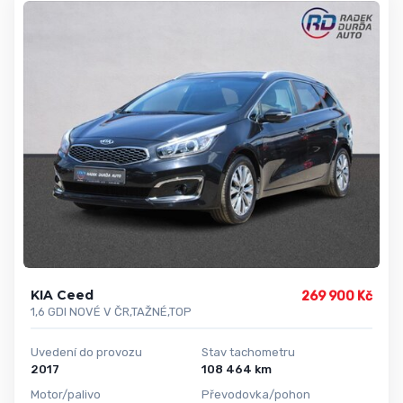
KIA Ceed
269 900 Kč
1,6 GDI NOVÉ V ČR,TAŽNÉ,TOP
Uvedení do provozu
Stav tachometru
2017
108 464 km
Motor/palivo
Převodovka/pohon