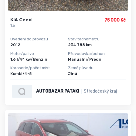
KIA Ceed
75 000 Kč
1,6
Uvedení do provozu
Stav tachometru
2012
234 788 km
Motor/palivo
Převodovka/pohon
1,6 l/91 kw/Benzin
Manuální/Přední
Karoserie/počet míst
Země původu
Kombi/4-5
Jiná
AUTOBAZAR PATAKI
Středočeský kraj