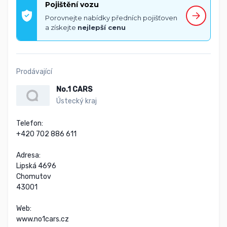
Pojištění vozu
Porovnejte nabídky předních pojišťoven
a získejte
nejlepší cenu
Prodávající
No.1 CARS
Ústecký kraj
Telefon:

+420 702 886 611

Adresa:

Lipská 4696

Chomutov

43001

Web:

www.no1cars.cz