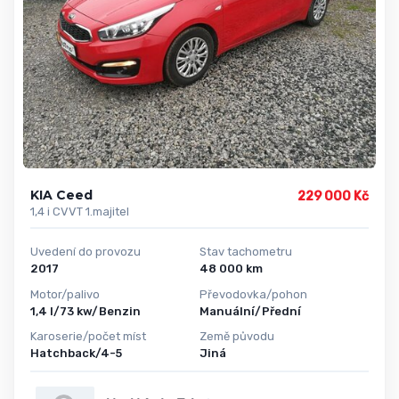
KIA Ceed
229 000 Kč
1,4 i CVVT 1.majitel
Uvedení do provozu
Stav tachometru
2017
48 000 km
Motor/palivo
Převodovka/pohon
1,4 l/73 kw/Benzin
Manuální/Přední
Karoserie/počet míst
Země původu
Hatchback/4-5
Jiná