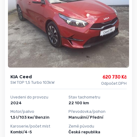
KIA Ceed
620 730 Kč
SW TOP 1,5 Turbo 103kW
Odpočet DPH
Uvedení do provozu
Stav tachometru
2024
22 100 km
Motor/palivo
Převodovka/pohon
1,5 l/103 kw/Benzin
Manuální/Přední
Karoserie/počet míst
Země původu
Kombi/4-5
Česká republika