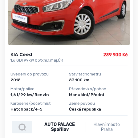
KIA Ceed
239 900 Kč
1,6 GDI 99kW 83tkm.1.maj.ČR
Uvedení do provozu
Stav tachometru
2018
83 100 km
Motor/palivo
Převodovka/pohon
1,6 l/99 kw/Benzin
Manuální/Přední
Karoserie/počet míst
Země původu
Hatchback/4-5
Česká republika
AUTO PALACE
Hlavní město
Spořilov
Praha