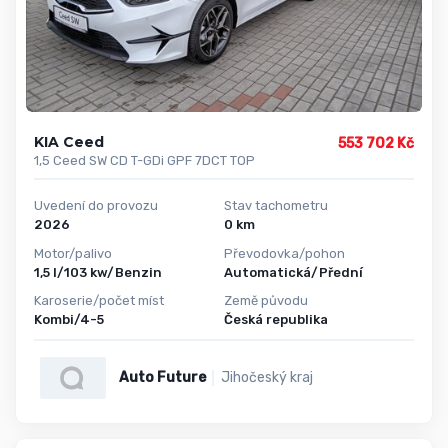
KIA Ceed
553 702 Kč
1,5 Ceed SW CD T-GDi GPF 7DCT TOP
Uvedení do provozu
Stav tachometru
2026
0 km
Motor/palivo
Převodovka/pohon
1,5 l/103 kw/Benzin
Automatická/Přední
Karoserie/počet míst
Země původu
Kombi/4-5
Česká republika
Auto Future
Jihočeský kraj