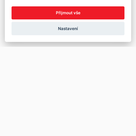
Přijmout vše
Nastavení
Copyright © 2026
Prodej
Koupě
Vložit inzerát
Najít auto
Jak prodat auto
Jak koupit auto
Pro prodejce
Financování vozu
Premium
Pojištění vozu