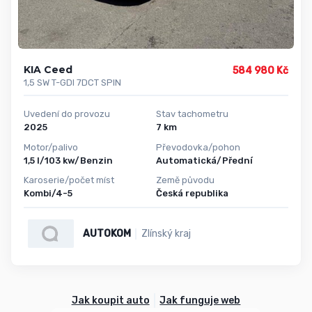
KIA Ceed
584 980 Kč
1,5 SW T-GDI 7DCT SPIN
Uvedení do provozu
Stav tachometru
2025
7 km
Motor/palivo
Převodovka/pohon
1,5 l/103 kw/Benzin
Automatická/Přední
Karoserie/počet míst
Země původu
Kombi/4-5
Česká republika
AUTOKOM
Zlínský kraj
Jak koupit auto
Jak funguje web