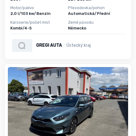
Motor/palivo
Převodovka/pohon
2,0 l/103 kw/Benzin
Automatická/Přední
Karoserie/počet míst
Země původu
Kombi/4-5
Německo
GREGI AUTA
Ústecký kraj