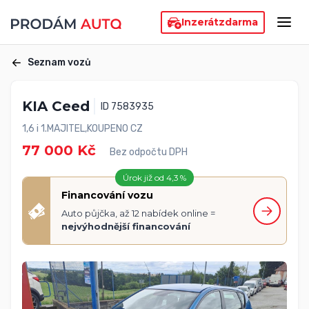
Inzerát
zdarma
Seznam vozů
KIA Ceed
ID 7583935
1,6 i 1.MAJITEL,KOUPENO CZ
77 000 Kč
Bez odpočtu DPH
Úrok již od 4,3 %
Financování vozu
Auto půjčka, až 12 nabídek online =
nejvýhodnější financování