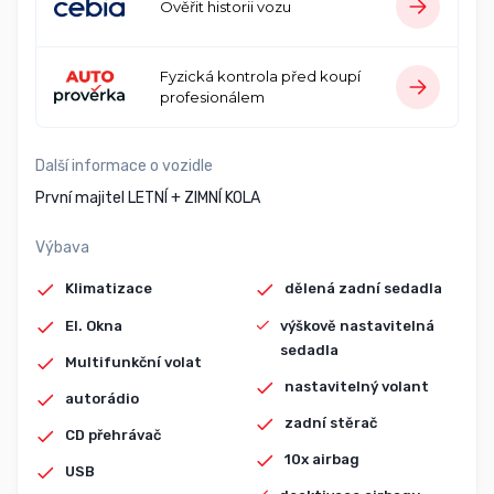
Ověřit historii vozu
Fyzická kontrola před koupí
profesionálem
Další informace o vozidle
První majitel LETNÍ + ZIMNÍ KOLA
Výbava
Klimatizace
dělená zadní sedadla
El. Okna
výškově nastavitelná
sedadla
Multifunkční volat
nastavitelný volant
autorádio
zadní stěrač
CD přehrávač
10x airbag
USB