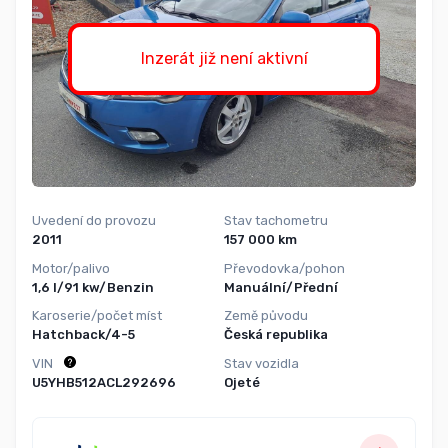
Inzerát již není aktivní
Uvedení do provozu
Stav tachometru
2011
157 000 km
Motor/palivo
Převodovka/pohon
1,6 l/91 kw/Benzin
Manuální/Přední
Karoserie/počet míst
Země původu
Hatchback/4-5
Česká republika
VIN
Stav vozidla
U5YHB512ACL292696
Ojeté