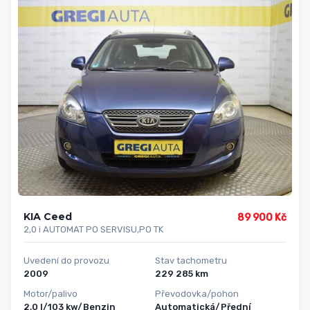
KIA Ceed
89 900 Kč
2,0 i AUTOMAT PO SERVISU,PO TK
Uvedení do provozu
Stav tachometru
2009
229 285 km
Motor/palivo
Převodovka/pohon
2,0 l/103 kw/Benzin
Automatická/Přední