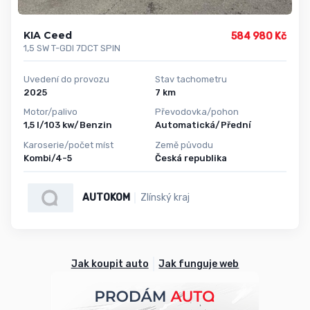
KIA Ceed
584 980 Kč
1,5 SW T-GDI 7DCT SPIN
Uvedení do provozu
Stav tachometru
2025
7 km
Motor/palivo
Převodovka/pohon
1,5 l/103 kw/Benzin
Automatická/Přední
Karoserie/počet míst
Země původu
Kombi/4-5
Česká republika
AUTOKOM
Zlínský kraj
Jak koupit auto
Jak funguje web