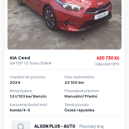
KIA Ceed
620 730 Kč
SW TOP 1,5 Turbo 103kW
Odpočet DPH
Uvedení do provozu
Stav tachometru
2024
22 100 km
Motor/palivo
Převodovka/pohon
1,5 l/103 kw/Benzin
Manuální/Přední
Karoserie/počet míst
Země původu
Kombi/4-5
Česká republika
ALGON PLUS - AUTO
Plzeňský kraj