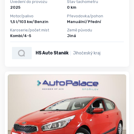
Uvedení do provozu
Stav tachometru
2025
0 km
Motor/palivo
Převodovka/pohon
1,5 l/103 kw/Benzin
Manuální/Přední
Karoserie/počet míst
Země původu
Kombi/4-5
Jiná
HS Auto Staněk
Jihočeský kraj