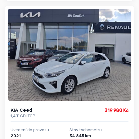
KIA Ceed
319 980 Kč
1,4 T-GDI TOP
Uvedení do provozu
Stav tachometru
2021
34 845 km