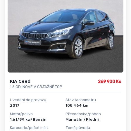
KIA Ceed
269 900 Kč
1,6 GDI NOVÉ V ČR,TAŽNÉ,TOP
Uvedení do provozu
Stav tachometru
2017
108 464 km
Motor/palivo
Převodovka/pohon
1,6 l/99 kw/Benzin
Manuální/Přední
Karoserie/počet míst
Země původu