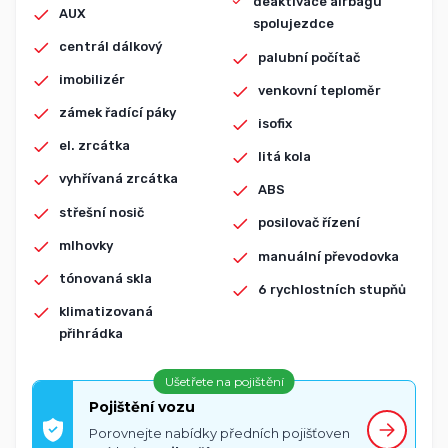
deaktivace airbagu
AUX
spolujezdce
centrál dálkový
palubní počítač
imobilizér
venkovní teploměr
zámek řadící páky
isofix
el. zrcátka
litá kola
vyhřívaná zrcátka
ABS
střešní nosič
posilovač řízení
mlhovky
manuální převodovka
tónovaná skla
6 rychlostních stupňů
klimatizovaná
přihrádka
Ušetřete na pojištění
Pojištění vozu
Porovnejte nabídky předních pojišťoven