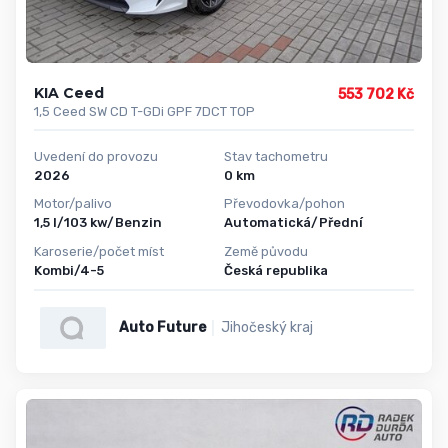
KIA Ceed
553 702 Kč
1,5 Ceed SW CD T-GDi GPF 7DCT TOP
Uvedení do provozu
Stav tachometru
2026
0 km
Motor/palivo
Převodovka/pohon
1,5 l/103 kw/Benzin
Automatická/Přední
Karoserie/počet míst
Země původu
Kombi/4-5
Česká republika
Auto Future
Jihočeský kraj