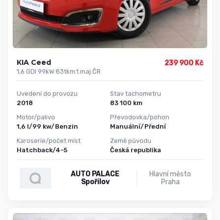
KIA Ceed
239 900 Kč
1,6 GDI 99kW 83tkm.1.maj.ČR
Uvedení do provozu
Stav tachometru
2018
83 100 km
Motor/palivo
Převodovka/pohon
1,6 l/99 kw/Benzin
Manuální/Přední
Karoserie/počet míst
Země původu
Hatchback/4-5
Česká republika
AUTO PALACE
Hlavní město
Spořilov
Praha