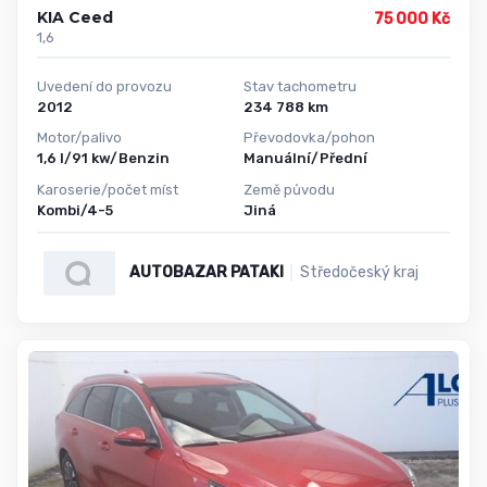
KIA Ceed
75 000 Kč
1,6
Uvedení do provozu
Stav tachometru
2012
234 788 km
Motor/palivo
Převodovka/pohon
1,6 l/91 kw/Benzin
Manuální/Přední
Karoserie/počet míst
Země původu
Kombi/4-5
Jiná
AUTOBAZAR PATAKI
Středočeský kraj