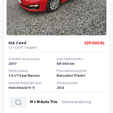
KIA Ceed
229 000 Kč
1,4 i CVVT 1.majitel
Uvedení do provozu
Stav tachometru
2017
48 000 km
Motor/palivo
Převodovka/pohon
1,4 l/73 kw/Benzin
Manuální/Přední
Karoserie/počet míst
Země původu
Hatchback/4-5
Jiná
M + M Auto Trio
Jihomoravský kraj