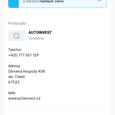
a získejte
nejlepší cenu
Prodávající
AUTOINVEST
Vysočina
Telefon:

+420 777 567 129

Adresa:

Červená Hospoda 458

okr. Třebíč

67522

Web:

www.autoinvest.cz