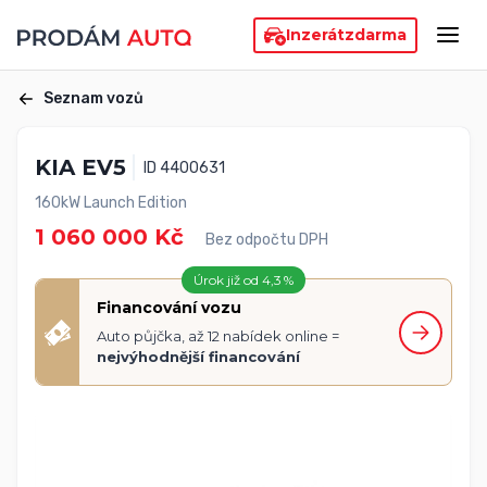
Inzerát
zdarma
Seznam vozů
KIA EV5
ID 4400631
160kW Launch Edition
1 060 000 Kč
Bez odpočtu DPH
Úrok již od 4,3 %
Financování vozu
Auto půjčka, až 12 nabídek online =
nejvýhodnější financování