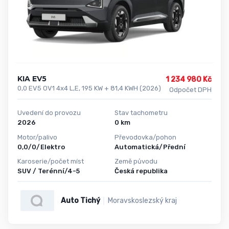
KIA EV5
1 234 980 Kč
0,0 EV5 OV1 4x4 L,E, 195 KW + 81,4 KWH (2026)
Odpočet DPH
Uvedení do provozu
Stav tachometru
2026
0 km
Motor/palivo
Převodovka/pohon
0,0/0/Elektro
Automatická/Přední
Karoserie/počet míst
Země původu
SUV / Terénní/4-5
Česká republika
Auto Tichý
Moravskoslezský kraj