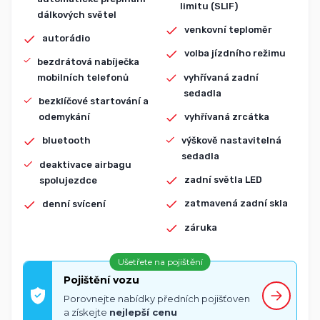
limitu (SLIF)
dálkových světel
venkovní teploměr
autorádio
volba jízdního režimu
bezdrátová nabíječka
vyhřívaná zadní
mobilních telefonů
sedadla
bezklíčové startování a
vyhřívaná zrcátka
odemykání
výškově nastavitelná
bluetooth
sedadla
deaktivace airbagu
zadní světla LED
spolujezdce
zatmavená zadní skla
denní svícení
záruka
Ušetřete na pojištění
Pojištění vozu
Porovnejte nabídky předních pojišťoven
a získejte
nejlepší cenu