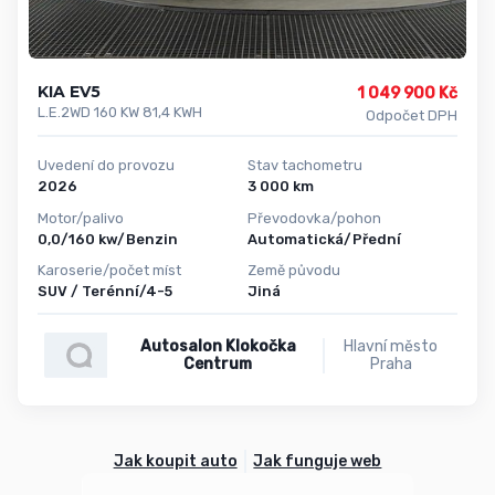
KIA EV5
1 049 900 Kč
L.E.2WD 160 KW 81,4 KWH
Odpočet DPH
Uvedení do provozu
Stav tachometru
2026
3 000 km
Motor/palivo
Převodovka/pohon
0,0/160 kw/Benzin
Automatická/Přední
Karoserie/počet míst
Země původu
SUV / Terénní/4-5
Jiná
Autosalon Klokočka
Hlavní město
Centrum
Praha
Jak koupit auto
Jak funguje web