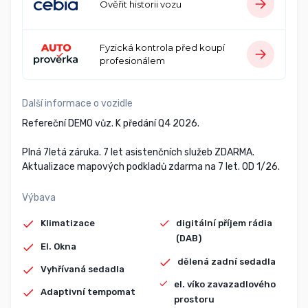
Ověřit historii vozu
Fyzická kontrola před koupí
profesionálem
Další informace o vozidle
Refereční DEMO vůz. K předání Q4 2026.
Plná 7letá záruka. 7 let asistenčních služeb ZDARMA.
Aktualizace mapových podkladů zdarma na 7 let. OD 1/26.
Výbava
Klimatizace
digitální příjem rádia
(DAB)
El. Okna
dělená zadní sedadla
Vyhřívaná sedadla
el. víko zavazadlového
Adaptivní tempomat
prostoru