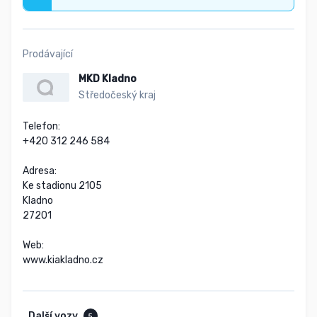
Prodávající
MKD Kladno
Středočeský kraj
Telefon:

+420 312 246 584

Adresa:

Ke stadionu 2105

Kladno

27201

Web:

www.kiakladno.cz
Další vozy
5