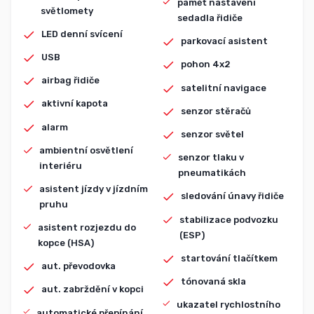
paměť nastavení
světlomety
sedadla řidiče
LED denní svícení
parkovací asistent
USB
pohon 4x2
airbag řidiče
satelitní navigace
aktivní kapota
senzor stěračů
alarm
senzor světel
ambientní osvětlení
senzor tlaku v
interiéru
pneumatikách
asistent jízdy v jízdním
sledování únavy řidiče
pruhu
stabilizace podvozku
asistent rozjezdu do
(ESP)
kopce (HSA)
startování tlačítkem
aut. převodovka
tónovaná skla
aut. zabrždění v kopci
ukazatel rychlostního
automatické přepínání