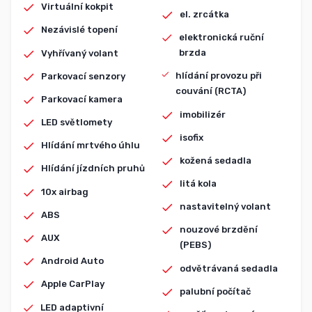
Virtuální kokpit
el. zrcátka
Nezávislé topení
elektronická ruční
brzda
Vyhřívaný volant
hlídání provozu při
Parkovací senzory
couvání (RCTA)
Parkovací kamera
imobilizér
LED světlomety
isofix
Hlídání mrtvého úhlu
kožená sedadla
Hlídání jízdních pruhů
litá kola
10x airbag
nastavitelný volant
ABS
nouzové brzdění
AUX
(PEBS)
Android Auto
odvětrávaná sedadla
Apple CarPlay
palubní počítač
LED adaptivní