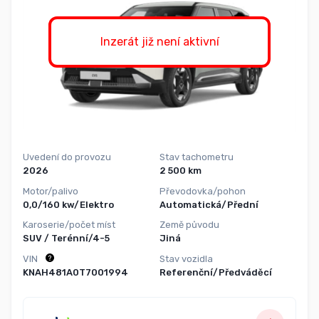
Inzerát již není aktivní
Uvedení do provozu
Stav tachometru
2026
2 500 km
Motor/palivo
Převodovka/pohon
0,0/160 kw/Elektro
Automatická/Přední
Karoserie/počet míst
Země původu
SUV / Terénní/4-5
Jiná
VIN
Stav vozidla
KNAH481A0T7001994
Referenční/Předváděcí