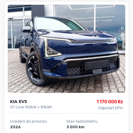
KIA EV5
1 170 000 Kč
GT-Line 160kW + 81kWh
Odpočet DPH
Uvedení do provozu
Stav tachometru
2026
3 000 km