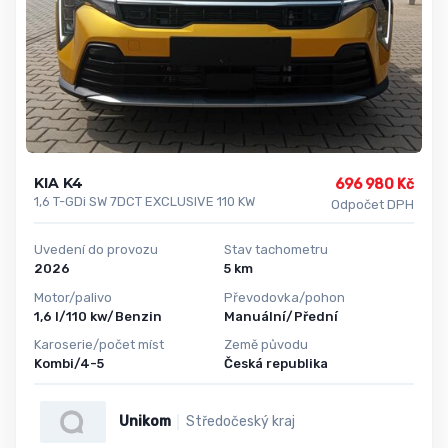
KIA K4
696 980 Kč
1,6 T-GDi SW 7DCT EXCLUSIVE 110 KW
Odpočet DPH
Uvedení do provozu
Stav tachometru
2026
5 km
Motor/palivo
Převodovka/pohon
1,6 l/110 kw/Benzin
Manuální/Přední
Karoserie/počet míst
Země původu
Kombi/4-5
Česká republika
Unikom
Středočeský kraj