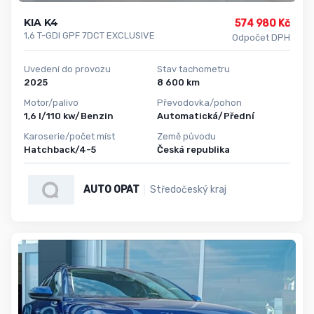
KIA K4
574 980 Kč
1,6 T-GDI GPF 7DCT EXCLUSIVE
Odpočet DPH
Uvedení do provozu
Stav tachometru
2025
8 600 km
Motor/palivo
Převodovka/pohon
1,6 l/110 kw/Benzin
Automatická/Přední
Karoserie/počet míst
Země původu
Hatchback/4-5
Česká republika
AUTO OPAT
Středočeský kraj