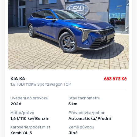
KIA K4
653 573 Kč
1,6 TGDI 110KW Sportswagon TOP
Uvedení do provozu
Stav tachometru
2026
5 km
Motor/palivo
Převodovka/pohon
1,6 l/110 kw/Benzin
Automatická/Přední
Karoserie/počet míst
Země původu
Kombi/4-5
Jiná