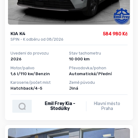
KIA K4
584 980 Kč
SPIN - K odběru od 08/2026
Uvedení do provozu
Stav tachometru
2026
10 000 km
Motor/palivo
Převodovka/pohon
1,6 l/110 kw/Benzin
Automatická/Přední
Karoserie/počet míst
Země původu
Hatchback/4-5
Jiná
Emil Frey Kia -
Hlavní město
Stodůlky
Praha