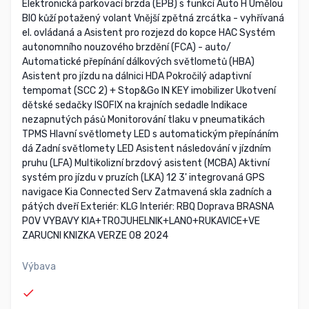
Elektronická parkovací brzda (EPB) s funkcí Auto H Umělou
BIO kůží potažený volant Vnější zpětná zrcátka - vyhřívaná
el. ovládaná a Asistent pro rozjezd do kopce HAC Systém
autonomního nouzového brzdění (FCA) - auto/
Automatické přepínání dálkových světlometů (HBA)
Asistent pro jízdu na dálnici HDA Pokročilý adaptivní
tempomat (SCC 2) + Stop&Go IN KEY imobilizer Ukotvení
dětské sedačky ISOFIX na krajních sedadle Indikace
nezapnutých pásů Monitorování tlaku v pneumatikách
TPMS Hlavní světlomety LED s automatickým přepínáním
dá Zadní světlomety LED Asistent následování v jízdním
pruhu (LFA) Multikolizní brzdový asistent (MCBA) Aktivní
systém pro jízdu v pruzích (LKA) 12 3' integrovaná GPS
navigace Kia Connected Serv Zatmavená skla zadních a
pátých dveří Exteriér: KLG Interiér: RBQ Doprava BRASNA
POV VYBAVY KIA+TROJUHELNIK+LANO+RUKAVICE+VE
ZARUCNI KNIZKA VERZE 08 2024
Výbava