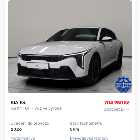
KIA K4
704 980 Kč
Kia K4 TOP - Vůz ve výrobě
Odpočet DPH
Uvedení do provozu
Stav tachometru
2026
5 km
Motor/palivo
Převodovka/pohon