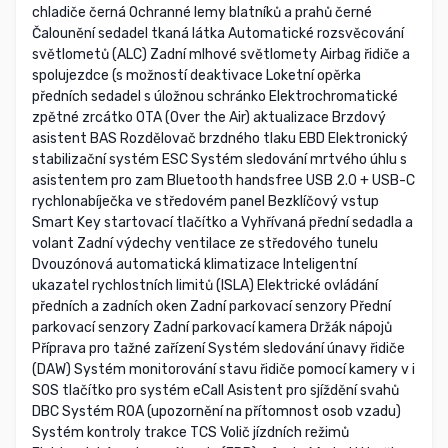
chladiče černá Ochranné lemy blatníků a prahů černé
Čalounění sedadel tkaná látka Automatické rozsvěcování
světlometů (ALC) Zadní mlhové světlomety Airbag řidiče a
spolujezdce (s možností deaktivace Loketní opěrka
předních sedadel s úložnou schránko Elektrochromatické
zpětné zrcátko OTA (Over the Air) aktualizace Brzdový
asistent BAS Rozdělovač brzdného tlaku EBD Elektronický
stabilizační systém ESC Systém sledování mrtvého úhlu s
asistentem pro zam Bluetooth handsfree USB 2.0 + USB-C
rychlonabíječka ve středovém panel Bezklíčový vstup
Smart Key startovací tlačítko a Vyhřívaná přední sedadla a
volant Zadní výdechy ventilace ze středového tunelu
Dvouzónová automatická klimatizace Inteligentní
ukazatel rychlostních limitů (ISLA) Elektrické ovládání
předních a zadních oken Zadní parkovací senzory Přední
parkovací senzory Zadní parkovací kamera Držák nápojů
Příprava pro tažné zařízení Systém sledování únavy řidiče
(DAW) Systém monitorování stavu řidiče pomocí kamery v i
SOS tlačítko pro systém eCall Asistent pro sjíždění svahů
DBC Systém ROA (upozornění na přítomnost osob vzadu)
Systém kontroly trakce TCS Volič jízdních režimů