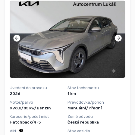
Uvedení do provozu
Stav tachometru
2026
1 km
Motor/palivo
Převodovka/pohon
998,0/85 kw/Benzin
Manuální/Přední
Karoserie/počet míst
Země původu
Hatchback/4-5
Česká republika
VIN
Stav vozidla