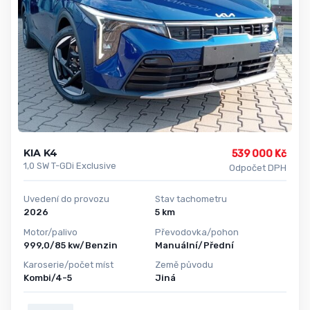
KIA K4
539 000 Kč
1,0 SW T-GDi Exclusive
Odpočet DPH
Uvedení do provozu
Stav tachometru
2026
5 km
Motor/palivo
Převodovka/pohon
999,0/85 kw/Benzin
Manuální/Přední
Karoserie/počet míst
Země původu
Kombi/4-5
Jiná