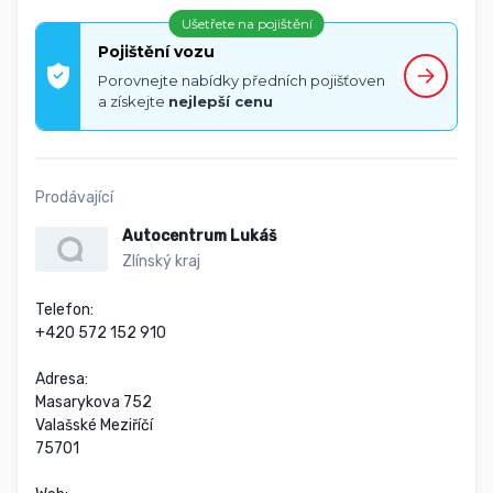
Ušetřete na pojištění
Pojištění vozu
Porovnejte nabídky předních pojišťoven
a získejte
nejlepší cenu
Prodávající
Autocentrum Lukáš
Zlínský kraj
Telefon:

+420 572 152 910

Adresa:

Masarykova 752

Valašské Meziříčí

75701
