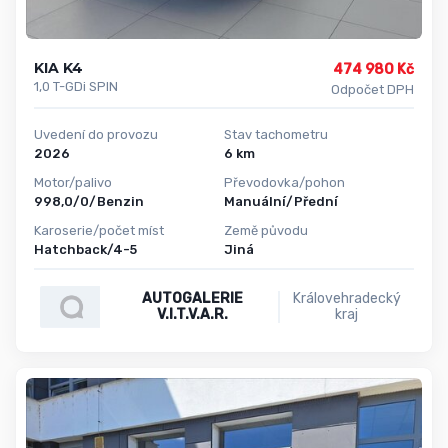
KIA K4
474 980 Kč
1,0 T-GDi SPIN
Odpočet DPH
Uvedení do provozu
Stav tachometru
2026
6 km
Motor/palivo
Převodovka/pohon
998,0/0/Benzin
Manuální/Přední
Karoserie/počet míst
Země původu
Hatchback/4-5
Jiná
AUTOGALERIE
Královehradecký
V.I.T.V.A.R.
kraj