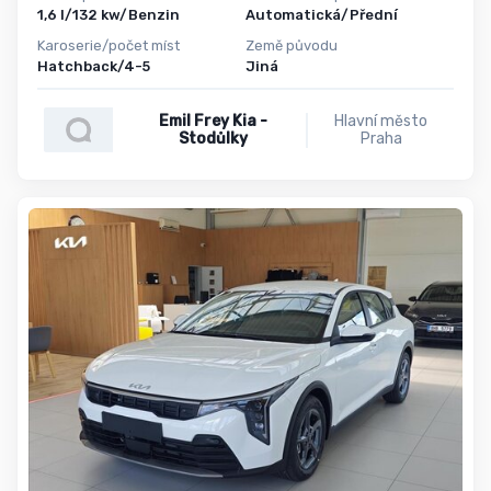
1,6 l/132 kw/Benzin
Automatická/Přední
Karoserie/počet míst
Země původu
Hatchback/4-5
Jiná
Emil Frey Kia -
Hlavní město
Stodůlky
Praha