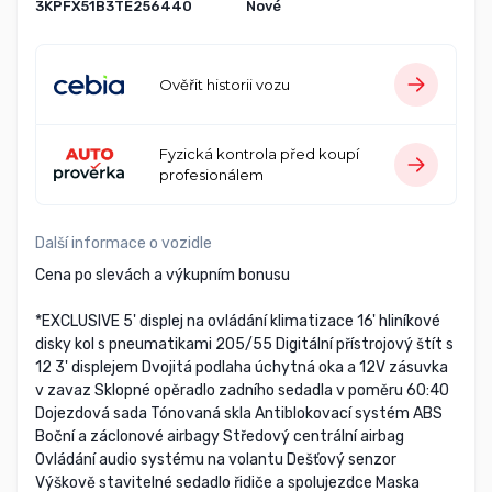
3KPFX51B3TE256440
Nové
Ověřit historii vozu
Fyzická kontrola před koupí
profesionálem
Další informace o vozidle
Cena po slevách a výkupním bonusu
*EXCLUSIVE 5' displej na ovládání klimatizace 16' hliníkové
disky kol s pneumatikami 205/55 Digitální přístrojový štít s
12 3' displejem Dvojitá podlaha úchytná oka a 12V zásuvka
v zavaz Sklopné opěradlo zadního sedadla v poměru 60:40
Dojezdová sada Tónovaná skla Antiblokovací systém ABS
Boční a záclonové airbagy Středový centrální airbag
Ovládání audio systému na volantu Dešťový senzor
Výškově stavitelné sedadlo řidiče a spolujezdce Maska