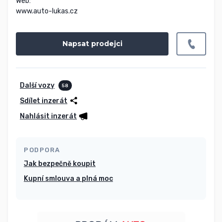
Web:

www.auto-lukas.cz
Napsat prodejci
Další vozy
58
Sdílet inzerát
Nahlásit inzerát
PODPORA
Jak bezpečně koupit
Kupní smlouva a plná moc