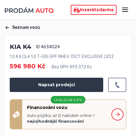
Inzerát
zdarma
Seznam vozů
KIA K4
ID 4634024
1,0 K4 CL4 1,0 T-GDi GPF MHEV 7DCT EXCLUSIVE (202
596 980 Kč
Bez DPH 493 372 Kč
Napsat prodejci
Úrok již od 4,3 %
Financování vozu
Auto půjčka, až 12 nabídek online =
nejvýhodnější financování