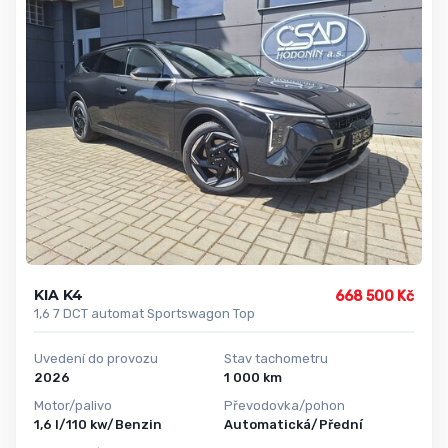
KIA K4
668 500 Kč
1,6 7 DCT automat Sportswagon Top
Uvedení do provozu
Stav tachometru
2026
1 000 km
Motor/palivo
Převodovka/pohon
1,6 l/110 kw/Benzin
Automatická/Přední