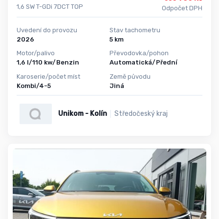
1,6 SW T-GDi 7DCT TOP
Odpočet DPH
Uvedení do provozu
Stav tachometru
2026
5 km
Motor/palivo
Převodovka/pohon
1,6 l/110 kw/Benzin
Automatická/Přední
Karoserie/počet míst
Země původu
Kombi/4-5
Jiná
Unikom - Kolín
Středočeský kraj