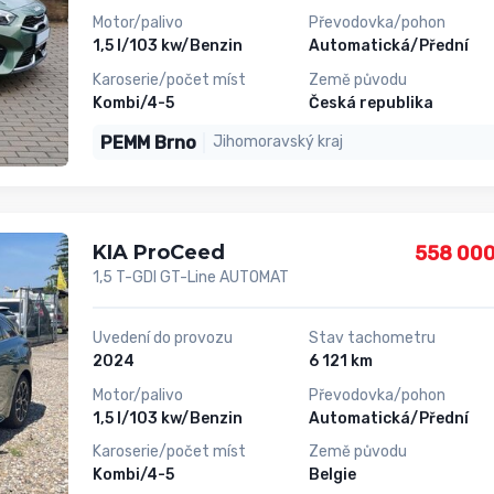
Motor/palivo
Převodovka/pohon
1,5 l/103 kw/Benzin
Automatická/Přední
Karoserie/počet míst
Země původu
Kombi/4-5
Česká republika
PEMM Brno
Jihomoravský kraj
KIA ProCeed
558 000
1,5 T-GDI GT-Line AUTOMAT
Uvedení do provozu
Stav tachometru
2024
6 121 km
Motor/palivo
Převodovka/pohon
1,5 l/103 kw/Benzin
Automatická/Přední
Karoserie/počet míst
Země původu
Kombi/4-5
Belgie