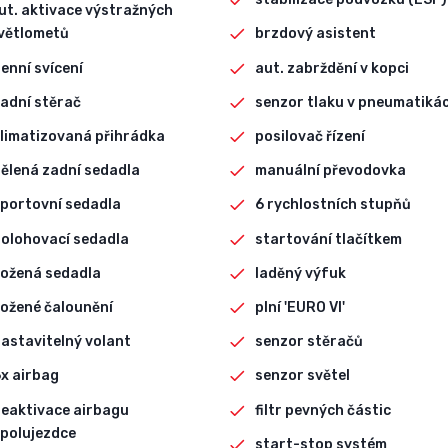
ut. aktivace výstražných
větlometů
brzdový asistent
enní svícení
aut. zabrždění v kopci
adní stěrač
senzor tlaku v pneumatiká
limatizovaná přihrádka
posilovač řízení
ělená zadní sedadla
manuální převodovka
portovní sedadla
6 rychlostních stupňů
olohovací sedadla
startování tlačítkem
ožená sedadla
laděný výfuk
ožené čalounění
plní 'EURO VI'
astavitelný volant
senzor stěračů
x airbag
senzor světel
eaktivace airbagu
filtr pevných částic
polujezdce
start-stop systém