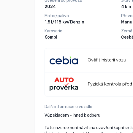
Uvedení do provozu
Stav 
2024
4 km
Motor/palivo
Převo
1,5 l/118 kw/Benzin
Manuá
Karoserie
Země
Kombi
Česká
Ověřit historii vozu
Fyzická kontrola před
Další informace o vozidle
Vůz skladem - ihned k odběru
Tato inzerce není návrh na uzavření kupní sm