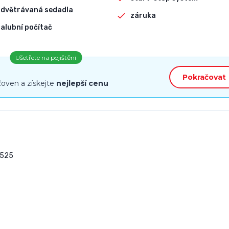
odvětrávaná sedadla
záruka
alubní počítač
Ušetřete na pojištění
Pokračovat
ťoven a získejte
nejlepší cenu
525
