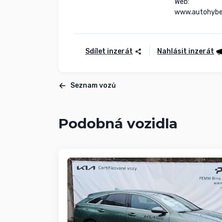
Web:

www.autohybe
Sdílet inzerát
Nahlásit inzerát
Seznam vozů
Podobná vozidla