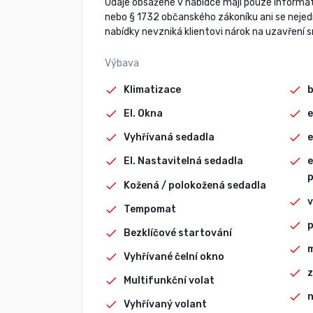
Údaje obsažené v nabídce mají pouze informati
nebo § 1732 občanského zákoníku ani se nejedná
nabídky nevzniká klientovi nárok na uzavření 
Výbava
Klimatizace
b
El. Okna
e
Vyhřívaná sedadla
e
El. Nastavitelná sedadla
e
p
Kožená / polokožená sedadla
v
Tempomat
p
Bezklíčové startování
Vyhřívané čelní okno
z
Multifunkční volat
n
Vyhřívaný volant