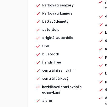
a
Parkovací senzory
s
Parkovací kamera
d
LED světlomety
z
autorádio
k
originál autorádio
d
USB
s
bluetooth
p
hands free
k
centrální zamykání
k
centrál dálkový
n
bezklíčové startování a
6
odemykání
d
alarm
s