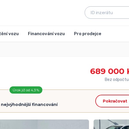
tění vozu
Financování vozu
Pro prodejce
689 000 
Bez odpočtu
Úrok již od 4,3 %
Pokračovat
=
nejvýhodnější financování