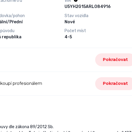
tachometru
VIN
U5YH2G15ARL084916
dovka/pohon
Stav vozidla
lní/Přední
Nové
 původu
Počet míst
 republika
4-5
Pokračovat
 koupí profesionálem
Pokračovat
louvy dle zákona 89/2012 Sb.