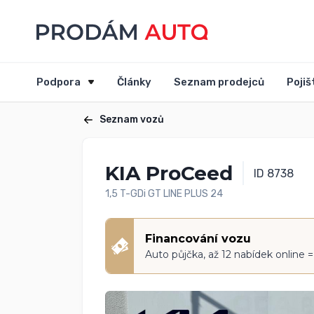
Podpora
Články
Seznam prodejců
Pojiš
Seznam vozů
KIA ProCeed
ID 8738
1,5 T-GDi GT LINE PLUS 24
Financování vozu
Auto půjčka, až 12 nabídek online 