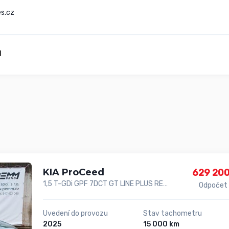
s.cz
KIA ProCeed
629 200
1,5 T-GDi GPF 7DCT GT LINE PLUS REFERENČNÍ
Odpočet
Uvedení do provozu
Stav tachometru
2025
15 000 km