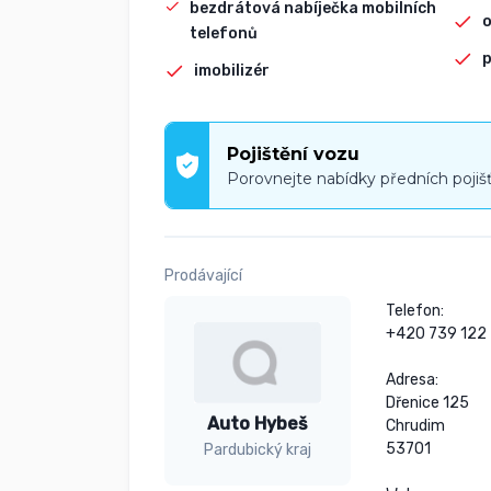
bezdrátová nabíječka mobilních
telefonů
p
imobilizér
Pojištění vozu
Porovnejte nabídky předních pojiš
Prodávající
Telefon:

+420 739 122 
Adresa:

Dřenice 125

Auto Hybeš
Chrudim

53701

Pardubický kraj