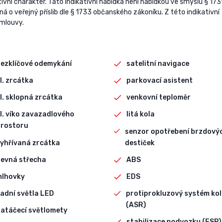
vní charakter. Tato indikativní nabídka není nabídkou ve smyslu § 173
 o veřejný příslib dle § 1733 občanského zákoníku. Z této indikativní
smlouvy.
ezklíčové odemykání
satelitní navigace
l. zrcátka
parkovací asistent
l. sklopná zrcátka
venkovní teploměr
l. víko zavazadlového
litá kola
rostoru
senzor opotřebení brzdový
yhřívaná zrcátka
destiček
evná střecha
ABS
mlhovky
EDS
adní světla LED
protiprokluzový systém kol
(ASR)
atáčecí světlomety
stabilizace podvozku (ESP)