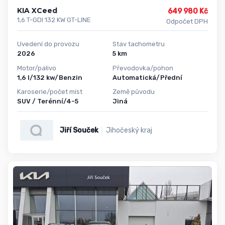
KIA XCeed
649 980 Kč
1,6 T-GDI 132 KW GT-LINE
Odpočet DPH
Uvedení do provozu
Stav tachometru
2026
5 km
Motor/palivo
Převodovka/pohon
1,6 l/132 kw/Benzin
Automatická/Přední
Karoserie/počet míst
Země původu
SUV / Terénní/4-5
Jiná
Jiří Souček
Jihočeský kraj