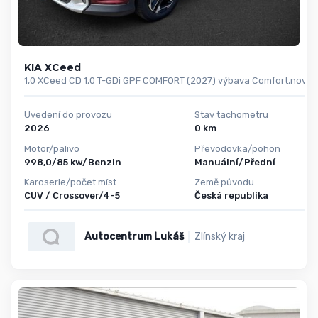
KIA XCeed
4
1,0 XCeed CD 1,0 T-GDi GPF COMFORT (2027) výbava Comfort,novin
Od
Uvedení do provozu
Stav tachometru
2026
0 km
Motor/palivo
Převodovka/pohon
998,0/85 kw/Benzin
Manuální/Přední
Karoserie/počet míst
Země původu
CUV / Crossover/4-5
Česká republika
Autocentrum Lukáš
Zlínský kraj