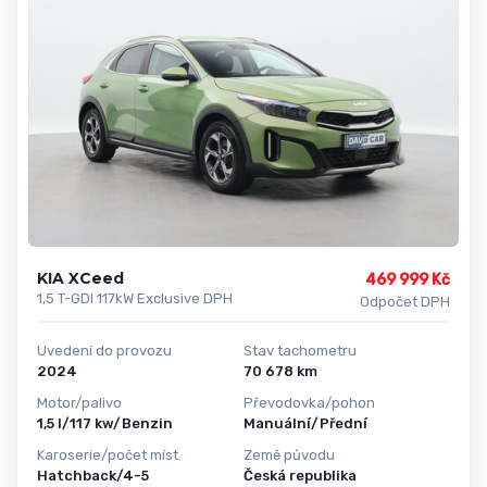
KIA XCeed
469 999 Kč
1,5 T-GDI 117kW Exclusive DPH
Odpočet DPH
Uvedení do provozu
Stav tachometru
2024
70 678 km
Motor/palivo
Převodovka/pohon
1,5 l/117 kw/Benzin
Manuální/Přední
Karoserie/počet míst
Země původu
Hatchback/4-5
Česká republika