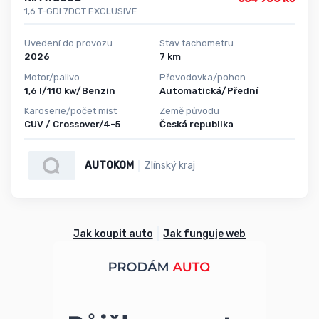
1,6 T-GDI 7DCT EXCLUSIVE
Uvedení do provozu
Stav tachometru
2026
7 km
Motor/palivo
Převodovka/pohon
1,6 l/110 kw/Benzin
Automatická/Přední
Karoserie/počet míst
Země původu
CUV / Crossover/4-5
Česká republika
AUTOKOM
Zlínský kraj
Jak koupit auto
Jak funguje web