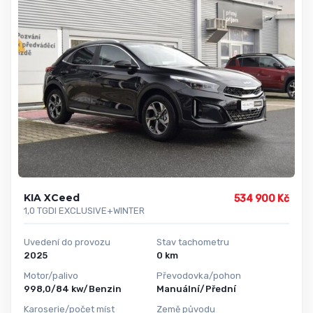
KIA XCeed
534 900 Kč
1,0 TGDI EXCLUSIVE+WINTER
Uvedení do provozu
Stav tachometru
2025
0 km
Motor/palivo
Převodovka/pohon
998,0/84 kw/Benzin
Manuální/Přední
Karoserie/počet míst
Země původu