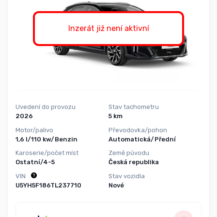
Inzerát již není aktivní
Uvedení do provozu
Stav tachometru
2026
5 km
Motor/palivo
Převodovka/pohon
1,6 l/110 kw/Benzin
Automatická/Přední
Karoserie/počet míst
Země původu
Ostatní/4-5
Česká republika
VIN
Stav vozidla
U5YH5F186TL237710
Nové