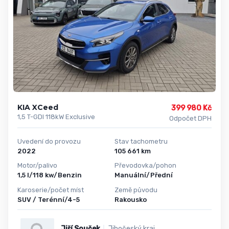
KIA XCeed
399 980 Kč
1,5 T-GDI 118kW Exclusive
Odpočet DPH
Uvedení do provozu
Stav tachometru
2022
105 661 km
Motor/palivo
Převodovka/pohon
1,5 l/118 kw/Benzin
Manuální/Přední
Karoserie/počet míst
Země původu
SUV / Terénní/4-5
Rakousko
Jiří Souček
Jihočeský kraj