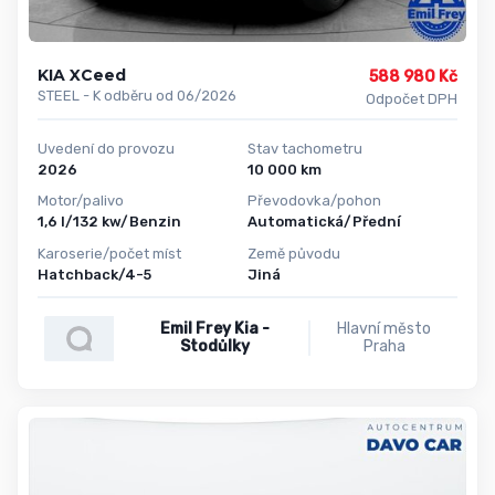
KIA XCeed
588 980 Kč
STEEL - K odběru od 06/2026
Odpočet DPH
Uvedení do provozu
Stav tachometru
2026
10 000 km
Motor/palivo
Převodovka/pohon
1,6 l/132 kw/Benzin
Automatická/Přední
Karoserie/počet míst
Země původu
Hatchback/4-5
Jiná
Emil Frey Kia -
Hlavní město
Stodůlky
Praha