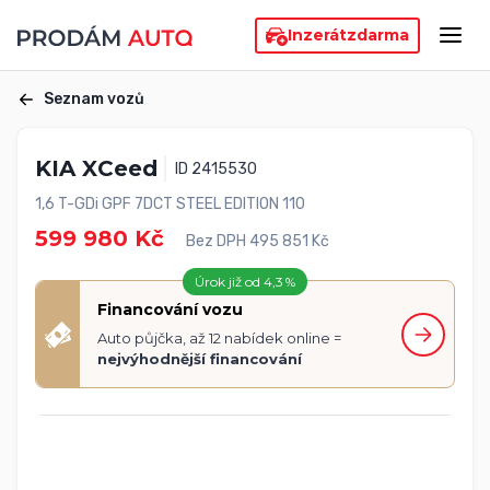
Inzerát
zdarma
Seznam vozů
KIA XCeed
ID 2415530
1,6 T-GDi GPF 7DCT STEEL EDITION 110
599 980 Kč
Bez DPH 495 851 Kč
Úrok již od 4,3 %
Financování vozu
Auto půjčka, až 12 nabídek online =
nejvýhodnější financování