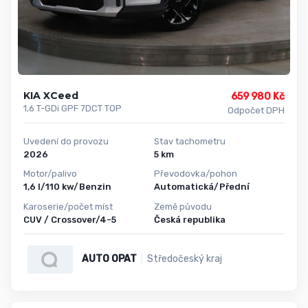
KIA XCeed
659 980 Kč
1,6 T-GDi GPF 7DCT TOP
Odpočet DPH
Uvedení do provozu
Stav tachometru
2026
5 km
Motor/palivo
Převodovka/pohon
1,6 l/110 kw/Benzin
Automatická/Přední
Karoserie/počet míst
Země původu
CUV / Crossover/4-5
Česká republika
AUTO OPAT
Středočeský kraj