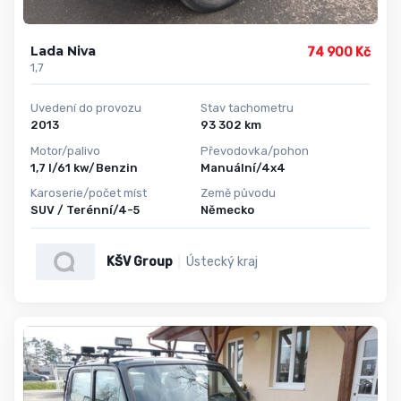
Lada Niva
74 900 Kč
1,7
Uvedení do provozu
Stav tachometru
2013
93 302 km
Motor/palivo
Převodovka/pohon
1,7 l/61 kw/Benzin
Manuální/4x4
Karoserie/počet míst
Země původu
SUV / Terénní/4-5
Německo
KŠV Group
Ústecký kraj