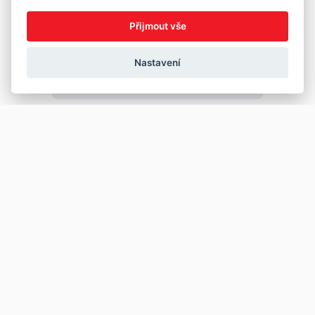
Přijmout vše
Nastavení
Copyright © 2026
Prodej
Koupě
Vložit inzerát
Najít auto
Jak prodat auto
Jak koupit auto
Pro prodejce
Financování vozu
Premium
Pojištění vozu