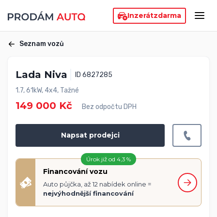
Inzerát
zdarma
Seznam vozů
Lada Niva
ID 6827285
1.7, 61kW, 4x4, Tažné
149 000 Kč
Bez odpočtu DPH
Napsat prodejci
Úrok již od 4,3 %
Financování vozu
Auto půjčka, až 12 nabídek online =
nejvýhodnější financování