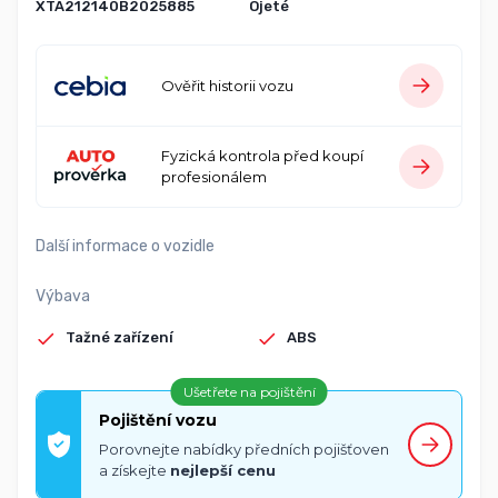
XTA212140B2025885
Ojeté
Ověřit historii vozu
Fyzická kontrola před koupí
profesionálem
Další informace o vozidle
Výbava
Tažné zařízení
ABS
Ušetřete na pojištění
Pojištění vozu
Porovnejte nabídky předních pojišťoven
a získejte
nejlepší cenu