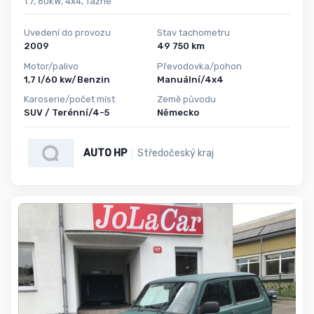
1.7, 60kW, 4x4, Tažné
Uvedení do provozu
Stav tachometru
2009
49 750 km
Motor/palivo
Převodovka/pohon
1,7 l/60 kw/Benzin
Manuální/4x4
Karoserie/počet míst
Země původu
SUV / Terénní/4-5
Německo
AUTO HP
Středočeský kraj