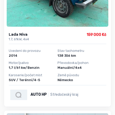
Lada Niva
159 000 Kč
1.7, 61kW, 4x4
Uvedení do provozu
Stav tachometru
2014
138 356 km
Motor/palivo
Převodovka/pohon
1,7 l/61 kw/Benzin
Manuální/4x4
Karoserie/počet míst
Země původu
SUV / Terénní/4-5
Německo
AUTO HP
Středočeský kraj