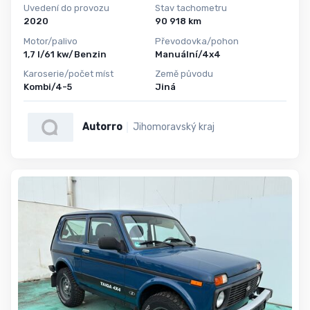
Uvedení do provozu
Stav tachometru
2020
90 918 km
Motor/palivo
Převodovka/pohon
1,7 l/61 kw/Benzin
Manuální/4x4
Karoserie/počet míst
Země původu
Kombi/4-5
Jiná
Autorro
Jihomoravský kraj