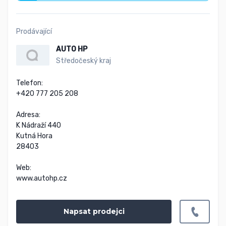
Prodávající
AUTO HP
Středočeský kraj
Telefon:

+420 777 205 208

Adresa:

K Nádraží 440

Kutná Hora

28403

Web:

www.autohp.cz
Napsat prodejci