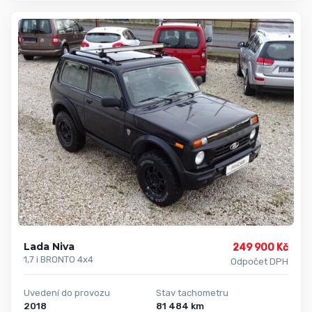
Lada Niva
249 900 Kč
1,7 i BRONTO 4x4
Odpočet DPH
Uvedení do provozu
Stav tachometru
2018
81 484 km