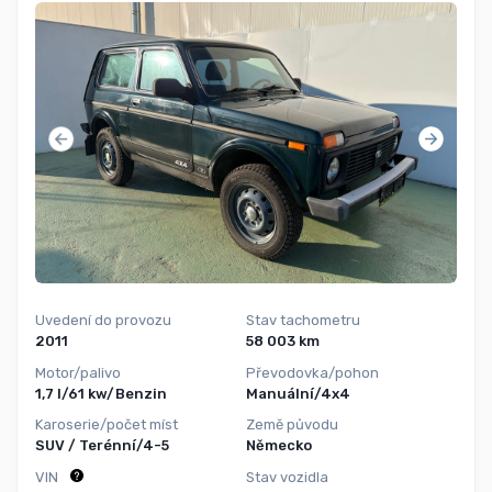
Uvedení do provozu
Stav tachometru
2011
58 003 km
Motor/palivo
Převodovka/pohon
1,7 l/61 kw/Benzin
Manuální/4x4
Karoserie/počet míst
Země původu
SUV / Terénní/4-5
Německo
VIN
Stav vozidla