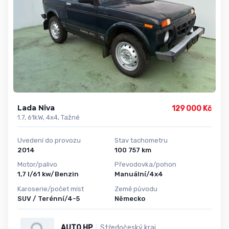
Lada Niva
129 000 Kč
1.7, 61kW, 4x4, Tažné
Uvedení do provozu
Stav tachometru
2014
100 757 km
Motor/palivo
Převodovka/pohon
1,7 l/61 kw/Benzin
Manuální/4x4
Karoserie/počet míst
Země původu
SUV / Terénní/4-5
Německo
AUTO HP
Středočeský kraj