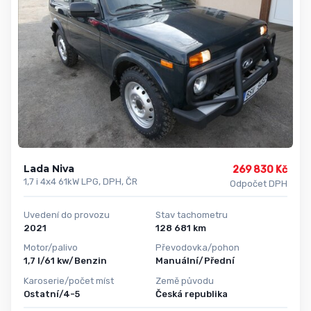
Lada Niva
269 830 Kč
1,7 i 4x4 61kW LPG, DPH, ČR
Odpočet DPH
Uvedení do provozu
Stav tachometru
2021
128 681 km
Motor/palivo
Převodovka/pohon
1,7 l/61 kw/Benzin
Manuální/Přední
Karoserie/počet míst
Země původu
Ostatní/4-5
Česká republika