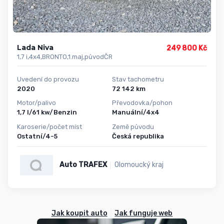
Lada Niva
249 800 Kč
1,7 i,4x4,BRONTO,1.maj,původČR
Uvedení do provozu
Stav tachometru
2020
72 142 km
Motor/palivo
Převodovka/pohon
1,7 l/61 kw/Benzin
Manuální/4x4
Karoserie/počet míst
Země původu
Ostatní/4-5
Česká republika
Auto TRAFEX
Olomoucký kraj
Jak koupit auto
Jak funguje web