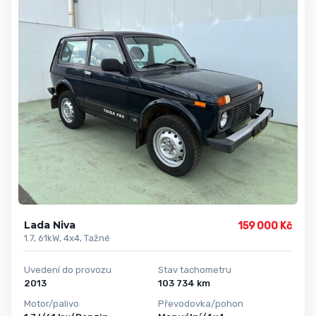
Lada Niva
159 000 Kč
1.7, 61kW, 4x4, Tažné
Uvedení do provozu
Stav tachometru
2013
103 734 km
Motor/palivo
Převodovka/pohon