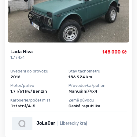
Lada Niva
148 000 Kč
1,7 i 4x4
Uvedení do provozu
Stav tachometru
2016
186 924 km
Motor/palivo
Převodovka/pohon
1,7 l/61 kw/Benzin
Manuální/4x4
Karoserie/počet míst
Země původu
Ostatní/4-5
Česká republika
JoLaCar
Liberecký kraj