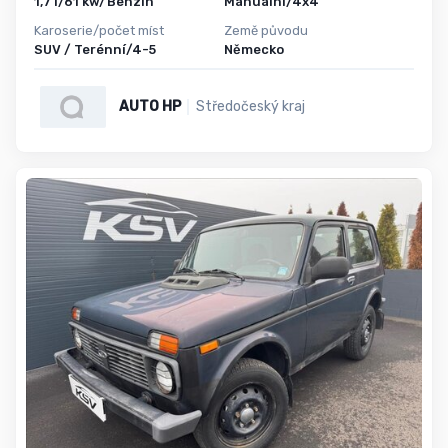
1,7 l/61 kw/Benzin
Manuální/4x4
Karoserie/počet míst
Země původu
SUV / Terénní/4-5
Německo
AUTO HP
Středočeský kraj