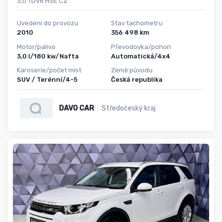
3,0 TDV6 HSE CZ
Uvedení do provozu
Stav tachometru
2010
356 498 km
Motor/palivo
Převodovka/pohon
3,0 l/180 kw/Nafta
Automatická/4x4
Karoserie/počet míst
Země původu
SUV / Terénní/4-5
Česká republika
DAVO CAR
Středočeský kraj