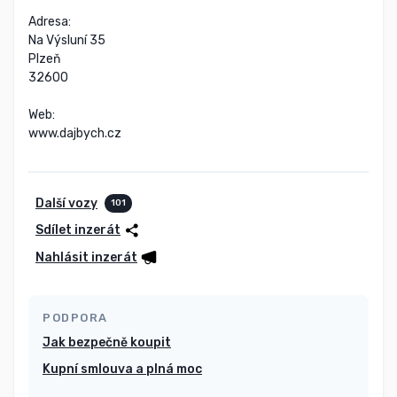
Adresa:

Na Výsluní 35

Plzeň

32600

Web:

www.dajbych.cz
Další vozy
101
Sdílet inzerát
Nahlásit inzerát
PODPORA
Jak bezpečně koupit
Kupní smlouva a plná moc