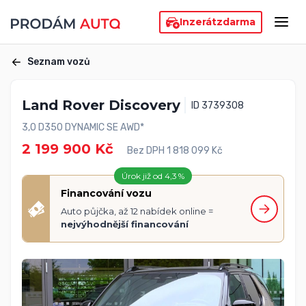
Inzerát
zdarma
Seznam vozů
Land Rover Discovery
ID 3739308
3,0 D350 DYNAMIC SE AWD*
2 199 900 Kč
Bez DPH 1 818 099 Kč
Úrok již od 4,3 %
Financování vozu
Auto půjčka, až 12 nabídek online =
nejvýhodnější financování