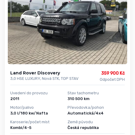
Land Rover Discovery
359 900 Kč
3,0 HSE LUXURY, Nová STK, TOP STAV
Odpočet DPH
Uvedení do provozu
Stav tachometru
2011
310 500 km
Motor/palivo
Převodovka/pohon
3,0 l/180 kw/Nafta
Automatická/4x4
Karoserie/počet míst
Země původu
Kombi/4-5
Česká republika