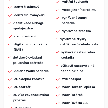
vnitřní teploměr
centrál dálkový
volba jízdního režimu
centrální zamykání
vyhřívaná zadní
deaktivace airbagu
sedadla
spolujezdce
vyhřívaná zrcátka
denní svícení
vyhřívané trysky
digitální příjem rádia
ostřikovačů čelního skla
(DAB)
výškově nastavitelná
dotykové ovládání
sedadla
palubního počítače
výškově nastavitelné
dělená zadní sedadla
sedadlo řidiče
el. sklopná zrcátka
wifi hotspot
el. startér
zadní loketní opěrka
el. víko zavazadlového
zadní stěrač
prostoru
zadní světla LED