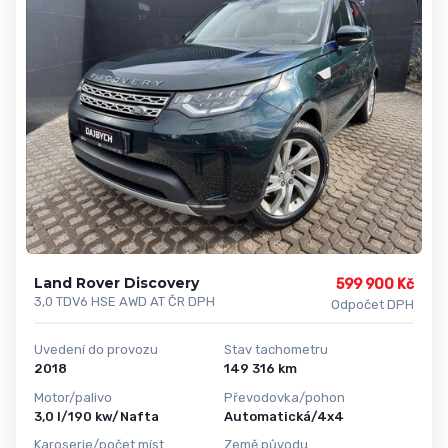
Land Rover Discovery
599 900 Kč
3,0 TDV6 HSE AWD AT ČR DPH
Odpočet DPH
Uvedení do provozu
Stav tachometru
2018
149 316 km
Motor/palivo
Převodovka/pohon
3,0 l/190 kw/Nafta
Automatická/4x4
Karoserie/počet míst
Země původu