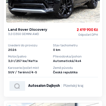
Land Rover Discovery
2 419 900 Kč
3,0 D350 GEMINI AWD
Odpočet DPH
Uvedení do provozu
Stav tachometru
2026
0 km
Motor/palivo
Převodovka/pohon
3,0 l/257 kw/Nafta
Automatická/4x4
Karoserie/počet míst
Země původu
SUV / Terénní/4-5
Česká republika
Autosalon Dajbych
Plzeňský kraj