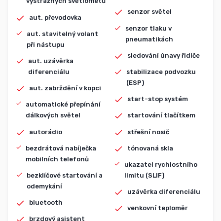
výstražných světlometů
senzor světel
aut. převodovka
senzor tlaku v
aut. stavitelný volant
pneumatikách
při nástupu
sledování únavy řidiče
aut. uzávěrka
diferenciálu
stabilizace podvozku
(ESP)
aut. zabrždění v kopci
start-stop systém
automatické přepínání
dálkových světel
startování tlačítkem
autorádio
střešní nosič
bezdrátová nabíječka
tónovaná skla
mobilních telefonů
ukazatel rychlostního
bezklíčové startování a
limitu (SLIF)
odemykání
uzávěrka diferenciálu
bluetooth
venkovní teploměr
brzdový asistent