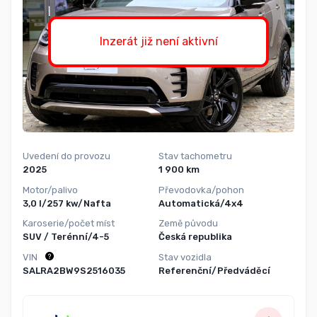
Inzerát již není aktivní
Uvedení do provozu
Stav tachometru
2025
1 900 km
Motor/palivo
Převodovka/pohon
3,0 l/257 kw/Nafta
Automatická/4x4
Karoserie/počet míst
Země původu
SUV / Terénní/4-5
Česká republika
VIN
Stav vozidla
SALRA2BW9S2516035
Referenční/Předváděcí