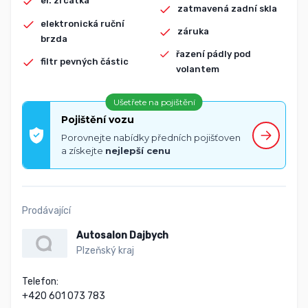
el. zrcátka
zatmavená zadní skla
elektronická ruční
záruka
brzda
řazení pádly pod
filtr pevných částic
volantem
Ušetřete na pojištění
Pojištění vozu
Porovnejte nabídky předních pojišťoven
a získejte
nejlepší cenu
Prodávající
Autosalon Dajbych
Plzeňský kraj
Telefon:

+420 601 073 783
