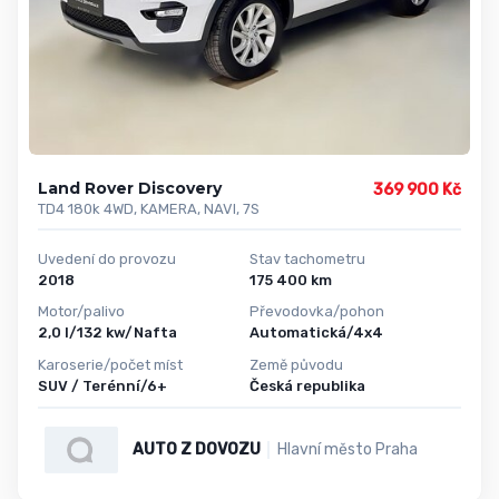
Land Rover Discovery
369 900 Kč
TD4 180k 4WD, KAMERA, NAVI, 7S
Uvedení do provozu
Stav tachometru
2018
175 400 km
Motor/palivo
Převodovka/pohon
2,0 l/132 kw/Nafta
Automatická/4x4
Karoserie/počet míst
Země původu
SUV / Terénní/6+
Česká republika
AUTO Z DOVOZU
Hlavní město Praha