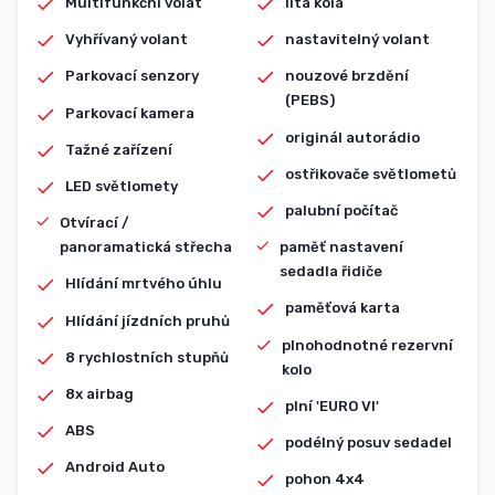
Multifunkční volat
litá kola
Vyhřívaný volant
nastavitelný volant
Parkovací senzory
nouzové brzdění
(PEBS)
Parkovací kamera
originál autorádio
Tažné zařízení
ostřikovače světlometů
LED světlomety
palubní počítač
Otvírací /
panoramatická střecha
paměť nastavení
sedadla řidiče
Hlídání mrtvého úhlu
paměťová karta
Hlídání jízdních pruhů
plnohodnotné rezervní
8 rychlostních stupňů
kolo
8x airbag
plní 'EURO VI'
ABS
podélný posuv sedadel
Android Auto
pohon 4x4