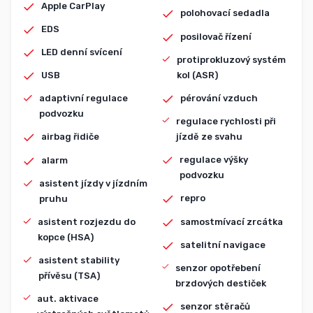
Apple CarPlay
polohovací sedadla
EDS
posilovač řízení
LED denní svícení
protiprokluzový systém
kol (ASR)
USB
pérování vzduch
adaptivní regulace
podvozku
regulace rychlosti při
jízdě ze svahu
airbag řidiče
regulace výšky
alarm
podvozku
asistent jízdy v jízdním
repro
pruhu
samostmívací zrcátka
asistent rozjezdu do
kopce (HSA)
satelitní navigace
asistent stability
senzor opotřebení
přívěsu (TSA)
brzdových destiček
aut. aktivace
senzor stěračů