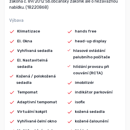
zákona č. 89/2012 Sb.občanský zákoník ale o nezávaznou
nabídku. (18220868)
Výbava
Klimatizace
hands free
El. Okna
head-up display
Vyhřívaná sedadla
hlasové ovládání
palubního počítače
El. Nastavitelná
sedadla
hlídání provozu při
couvání (RCTA)
Kožená / polokožená
sedadla
imobilizér
Tempomat
indikátor parkování
Adaptivní tempomat
isofix
Virtuální kokpit
kožená sedadla
Vyhřívané čelní okno
kožené čalounění