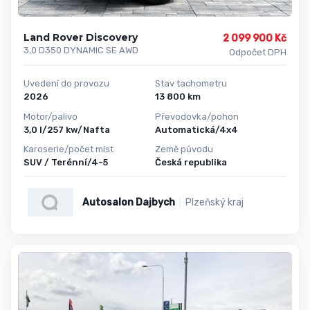
Land Rover Discovery
2 099 900 Kč
3,0 D350 DYNAMIC SE AWD
Odpočet DPH
Uvedení do provozu
Stav tachometru
2026
13 800 km
Motor/palivo
Převodovka/pohon
3,0 l/257 kw/Nafta
Automatická/4x4
Karoserie/počet míst
Země původu
SUV / Terénní/4-5
Česká republika
Autosalon Dajbych
Plzeňský kraj