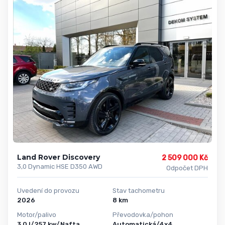
Land Rover Discovery
2 509 000 Kč
3,0 Dynamic HSE D350 AWD
Odpočet DPH
Uvedení do provozu
Stav tachometru
2026
8 km
Motor/palivo
Převodovka/pohon
3,0 l/257 kw/Nafta
Automatická/4x4