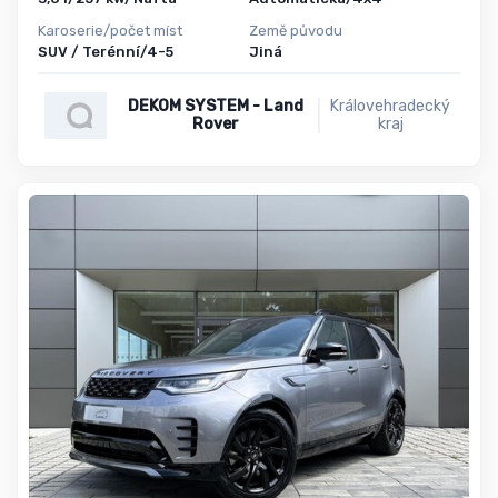
Karoserie/počet míst
Země původu
SUV / Terénní/4-5
Jiná
DEKOM SYSTEM - Land
Královehradecký
Rover
kraj