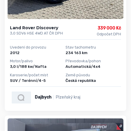
Land Rover Discovery
339 000 Kč
3,0 SDV6 HSE 4WD AT ČR DPH
Odpočet DPH
Uvedení do provozu
Stav tachometru
2012
234 163 km
Motor/palivo
Převodovka/pohon
3,0 l/188 kw/Nafta
Automatická/4x4
Karoserie/počet míst
Země původu
SUV / Terénní/4-5
Česká republika
Dajbych
Plzeňský kraj