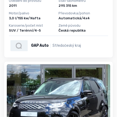
Uvedení do provozu
Stav tachometru
2011
295 315 km
Motor/palivo
Převodovka/pohon
3,0 l/155 kw/Nafta
Automatická/4x4
Karoserie/počet míst
Země původu
SUV / Terénní/4-5
Česká republika
GAP Auto
Středočeský kraj