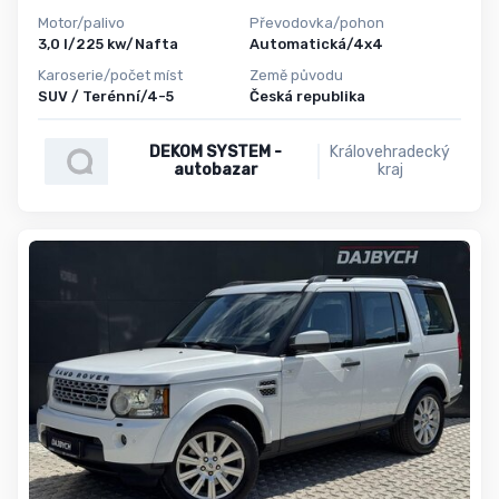
Motor/palivo
Převodovka/pohon
3,0 l/225 kw/Nafta
Automatická/4x4
Karoserie/počet míst
Země původu
SUV / Terénní/4-5
Česká republika
DEKOM SYSTEM -
Královehradecký
autobazar
kraj