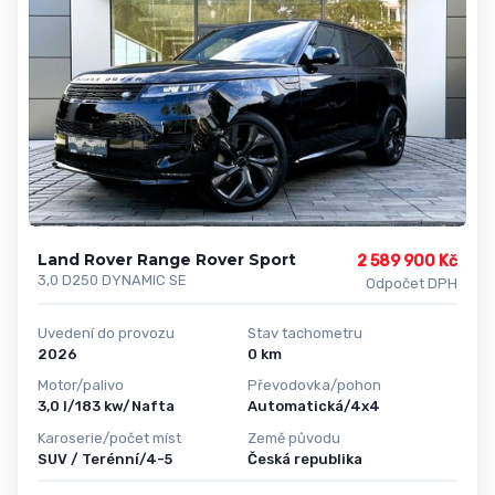
Land Rover Range Rover Sport
2 589 900 Kč
3,0 D250 DYNAMIC SE
Odpočet DPH
Uvedení do provozu
Stav tachometru
2026
0 km
Motor/palivo
Převodovka/pohon
3,0 l/183 kw/Nafta
Automatická/4x4
Karoserie/počet míst
Země původu
SUV / Terénní/4-5
Česká republika