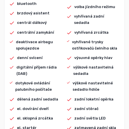
bluetooth
volba jízdního režimu
brzdový asistent
vyhřívaná zadní
centrál dálkový
sedadla
centrální zamykání
vyhřívaná zrcátka
deaktivace airbagu
vyhřívané trysky
spolujezdce
ostřikovačů čelního skla
denní svícení
výsuvné opěrky hlav
digitální příjem rádia
výškově nastavitelná
(DAB)
sedadla
dotykové ovládání
výškově nastavitelné
palubního počítače
sedadlo řidiče
dělená zadní sedadla
zadní loketní opěrka
el. dovírání dveří
zadní stěrač
el. sklopná zrcátka
zadní světla LED
el. startér
zatmavená zadní skla