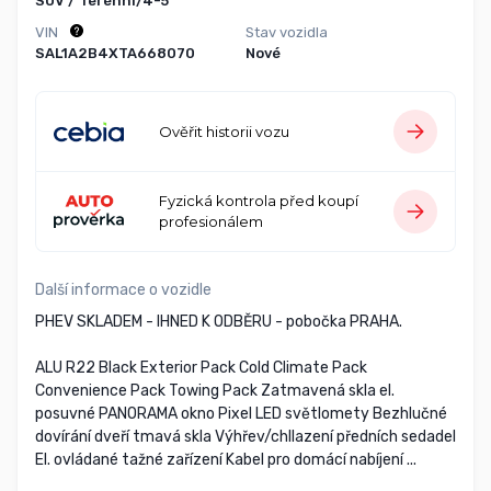
SUV / Terénní/4-5
VIN
Stav vozidla
SAL1A2B4XTA668070
Nové
Ověřit historii vozu
Fyzická kontrola před koupí
profesionálem
Další informace o vozidle
PHEV SKLADEM - IHNED K ODBĚRU - pobočka PRAHA.
ALU R22 Black Exterior Pack Cold Climate Pack
Convenience Pack Towing Pack Zatmavená skla el.
posuvné PANORAMA okno Pixel LED světlomety Bezhlučné
dovírání dveří tmavá skla Výhřev/chllazení předních sedadel
El. ovládané tažné zařízení Kabel pro domácí nabíjení ...