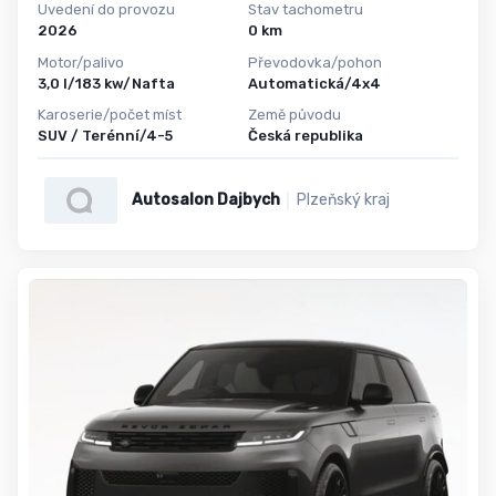
Uvedení do provozu
Stav tachometru
2026
0 km
Motor/palivo
Převodovka/pohon
3,0 l/183 kw/Nafta
Automatická/4x4
Karoserie/počet míst
Země původu
SUV / Terénní/4-5
Česká republika
Autosalon Dajbych
Plzeňský kraj