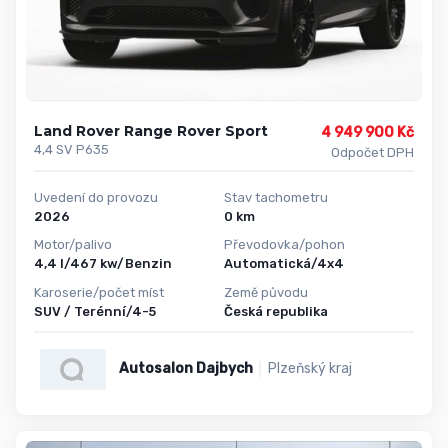
Land Rover Range Rover Sport
4 949 900 Kč
4,4 SV P635
Odpočet DPH
Uvedení do provozu
Stav tachometru
2026
0 km
Motor/palivo
Převodovka/pohon
4,4 l/467 kw/Benzin
Automatická/4x4
Karoserie/počet míst
Země původu
SUV / Terénní/4-5
Česká republika
Autosalon Dajbych
Plzeňský kraj