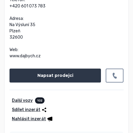
+420 601 073 783

Adresa:

Na Výsluní 35

Plzeň

32600

Web:

www.dajbych.cz
Napsat prodejci
Další vozy
102
Sdílet inzerát
Nahlásit inzerát