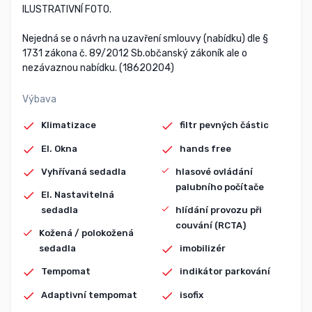
ILUSTRATIVNÍ FOTO.
Nejedná se o návrh na uzavření smlouvy (nabídku) dle §
1731 zákona č. 89/2012 Sb.občanský zákoník ale o
nezávaznou nabídku. (18620204)
Výbava
Klimatizace
filtr pevných částic
El. Okna
hands free
Vyhřívaná sedadla
hlasové ovládání
palubního počítače
El. Nastavitelná
sedadla
hlídání provozu při
couvání (RCTA)
Kožená / polokožená
sedadla
imobilizér
Tempomat
indikátor parkování
Adaptivní tempomat
isofix