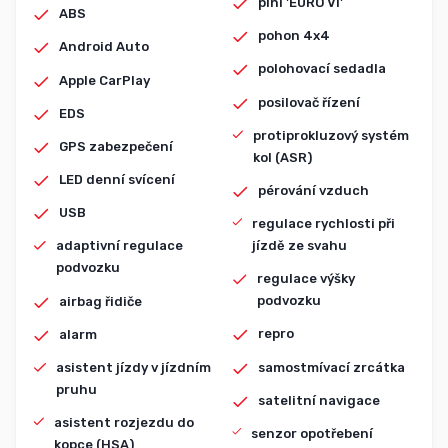
plní 'EURO VI'
ABS
pohon 4x4
Android Auto
polohovací sedadla
Apple CarPlay
posilovač řízení
EDS
protiprokluzový systém
GPS zabezpečení
kol (ASR)
LED denní svícení
pérování vzduch
USB
regulace rychlosti při
jízdě ze svahu
adaptivní regulace
podvozku
regulace výšky
podvozku
airbag řidiče
repro
alarm
samostmívací zrcátka
asistent jízdy v jízdním
pruhu
satelitní navigace
asistent rozjezdu do
senzor opotřebení
kopce (HSA)