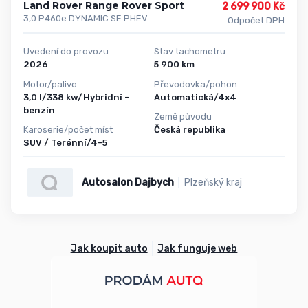
Land Rover Range Rover Sport
2 699 900 Kč
3,0 P460e DYNAMIC SE PHEV
Odpočet DPH
Uvedení do provozu
Stav tachometru
2026
5 900 km
Motor/palivo
Převodovka/pohon
3,0 l/338 kw/Hybridní -
Automatická/4x4
benzín
Země původu
Karoserie/počet míst
Česká republika
SUV / Terénní/4-5
Autosalon Dajbych
Plzeňský kraj
Jak koupit auto
Jak funguje web