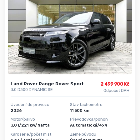
Land Rover Range Rover Sport
2 499 900 Kč
3,0 D300 DYNAMIC SE
Odpočet DPH
Uvedení do provozu
Stav tachometru
2026
11 500 km
Motor/palivo
Převodovka/pohon
3,0 l/221 kw/Nafta
Automatická/4x4
Karoserie/počet míst
Země původu