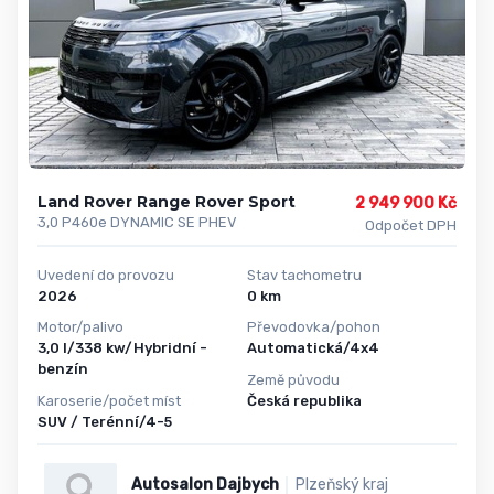
Land Rover Range Rover Sport
2 949 900 Kč
3,0 P460e DYNAMIC SE PHEV
Odpočet DPH
Uvedení do provozu
Stav tachometru
2026
0 km
Motor/palivo
Převodovka/pohon
3,0 l/338 kw/Hybridní -
Automatická/4x4
benzín
Země původu
Karoserie/počet míst
Česká republika
SUV / Terénní/4-5
Autosalon Dajbych
Plzeňský kraj