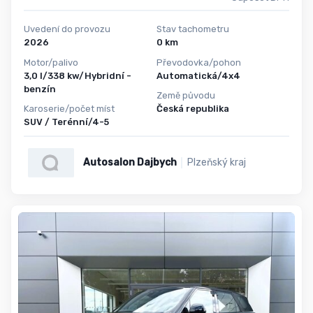
Uvedení do provozu
Stav tachometru
2026
0 km
Motor/palivo
Převodovka/pohon
3,0 l/338 kw/Hybridní -
Automatická/4x4
benzín
Země původu
Karoserie/počet míst
Česká republika
SUV / Terénní/4-5
Autosalon Dajbych
Plzeňský kraj