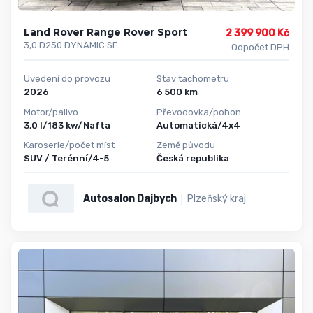
Land Rover Range Rover Sport
2 399 900 Kč
3,0 D250 DYNAMIC SE
Odpočet DPH
Uvedení do provozu
Stav tachometru
2026
6 500 km
Motor/palivo
Převodovka/pohon
3,0 l/183 kw/Nafta
Automatická/4x4
Karoserie/počet míst
Země původu
SUV / Terénní/4-5
Česká republika
Autosalon Dajbych
Plzeňský kraj