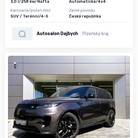
3,0 l/258 kw/Nafta
Automatická/4x4
Karoserie/počet míst
Země původu
SUV / Terénní/4-5
Česká republika
Autosalon Dajbych
Plzeňský kraj