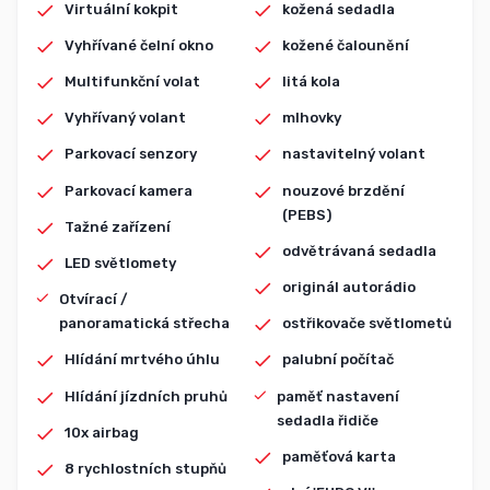
Virtuální kokpit
kožená sedadla
Vyhřívané čelní okno
kožené čalounění
Multifunkční volat
litá kola
Vyhřívaný volant
mlhovky
Parkovací senzory
nastavitelný volant
Parkovací kamera
nouzové brzdění
(PEBS)
Tažné zařízení
odvětrávaná sedadla
LED světlomety
originál autorádio
Otvírací /
panoramatická střecha
ostřikovače světlometů
Hlídání mrtvého úhlu
palubní počítač
Hlídání jízdních pruhů
paměť nastavení
sedadla řidiče
10x airbag
paměťová karta
8 rychlostních stupňů