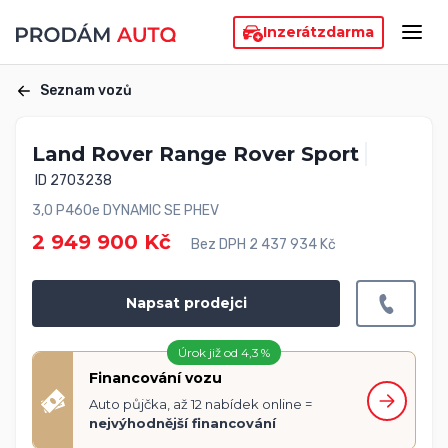
Inzerát
zdarma
Seznam vozů
Land Rover Range Rover Sport
ID 2703238
3,0 P460e DYNAMIC SE PHEV
2 949 900 Kč
Bez DPH 2 437 934 Kč
Napsat prodejci
Úrok již od 4,3 %
Financování vozu
Auto půjčka, až 12 nabídek online =
nejvýhodnější financování