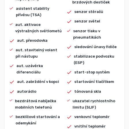
brzdových destiček
asistent stability
senzor stěračů
přívěsu (TSA)
senzor světel
aut. aktivace
výstražných světlometů
senzor tlaku v
pneumatikách
aut. převodovka
sledování únavy řidiče
aut. stavitelný volant
při nástupu
stabilizace podvozku
(ESP)
aut. uzávěrka
diferenciálu
start-stop systém
aut. zabrždění v kopci
startování tlačítkem
autorádio
tónovaná skla
bezdrátová nabíječka
ukazatel rychlostního
mobilních telefonů
limitu (SLIF)
bezklíčové startování a
venkovní teploměr
odemykání
vnitřní teploměr