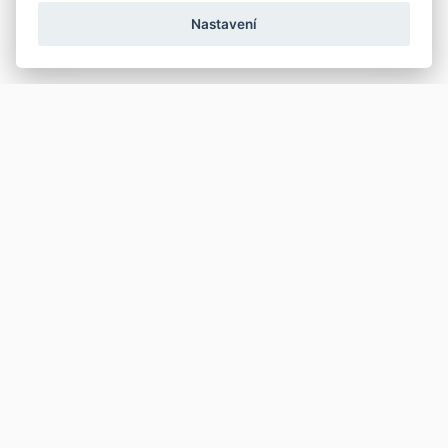
Nastavení
Copyright © 2026
Prodej
Koupě
Vložit inzerát
Najít auto
Jak prodat auto
Jak koupit auto
Pro prodejce
Financování vozu
Premium
Pojištění vozu
Další stránky
Kontakt