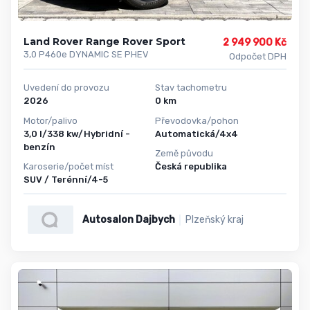
Land Rover Range Rover Sport
2 949 900 Kč
3,0 P460e DYNAMIC SE PHEV
Odpočet DPH
Uvedení do provozu
Stav tachometru
2026
0 km
Motor/palivo
Převodovka/pohon
3,0 l/338 kw/Hybridní -
Automatická/4x4
benzín
Země původu
Karoserie/počet míst
Česká republika
SUV / Terénní/4-5
Autosalon Dajbych
Plzeňský kraj