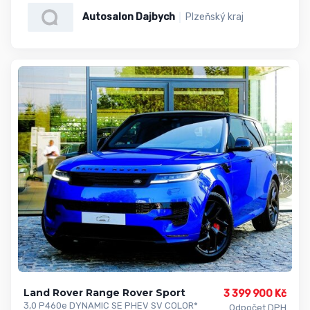
Autosalon Dajbych
Plzeňský kraj
Land Rover Range Rover Sport
3 399 900 Kč
3,0 P460e DYNAMIC SE PHEV SV COLOR*
Odpočet DPH