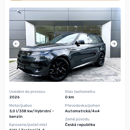
Uvedení do provozu
Stav tachometru
2026
0 km
Motor/palivo
Převodovka/pohon
3,0 l/338 kw/Hybridní -
Automatická/4x4
benzín
Země původu
Karoserie/počet míst
Česká republika