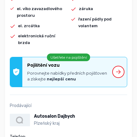
el. víko zavazadlového
záruka
prostoru
řazení pádly pod
el. zrcátka
volantem
elektronická ruční
brzda
Ušetřete na pojištění
Pojištění vozu
Porovnejte nabídky předních pojišťoven
a získejte
nejlepší cenu
Prodávající
Autosalon Dajbych
Plzeňský kraj
Telefon:
