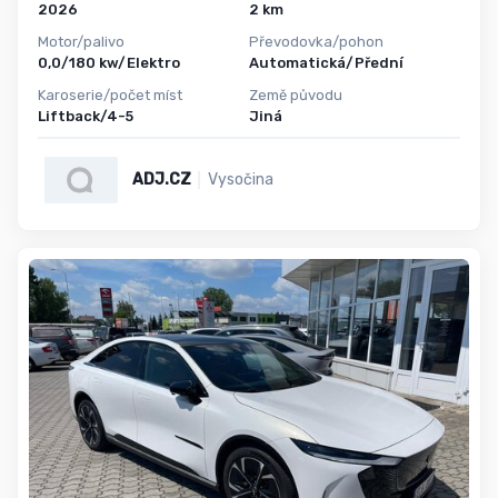
2026
2 km
Motor/palivo
Převodovka/pohon
0,0/180 kw/Elektro
Automatická/Přední
Karoserie/počet míst
Země původu
Liftback/4-5
Jiná
ADJ.CZ
Vysočina