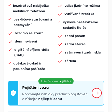
bezdrátová nabíječka
volba jízdního režimu
mobilních telefonů
vyhřívaná zrcátka
bezklíčové startování a
výškově nastavitelné
odemykání
sedadlo řidiče
brzdový asistent
zadní pohon
denní svícení
zadní stěrač
digitální příjem rádia
zatmavená zadní skla
(DAB)
záruka
dotykové ovládání
palubního počítače
Ušetřete na pojištění
Pojištění vozu
Porovnejte nabídky předních pojišťoven
a získejte
nejlepší cenu