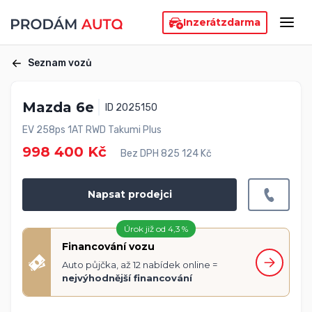
Inzerát
zdarma
Seznam vozů
Mazda 6e
ID 2025150
EV 258ps 1AT RWD Takumi Plus
998 400 Kč
Bez DPH 825 124 Kč
Napsat prodejci
Úrok již od 4,3 %
Financování vozu
Auto půjčka, až 12 nabídek online =
nejvýhodnější financování