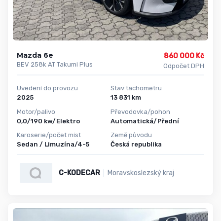
Mazda 6e
860 000 Kč
BEV 258k AT Takumi Plus
Odpočet DPH
Uvedení do provozu
Stav tachometru
2025
13 831 km
Motor/palivo
Převodovka/pohon
0,0/190 kw/Elektro
Automatická/Přední
Karoserie/počet míst
Země původu
Sedan / Limuzína/4-5
Česká republika
C-KODECAR
Moravskoslezský kraj