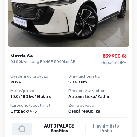
Mazda 6e
859 900 Kč
0,1 80kWh Long RANGE 5040km ČR
Odpočet DPH
Uvedení do provozu
Stav tachometru
2026
5 040 km
Motor/palivo
Převodovka/pohon
10,0/180 kw/Elektro
Automatická/Zadní
Karoserie/počet míst
Země původu
Liftback/4-5
Česká republika
AUTO PALACE
Hlavní město
Spořilov
Praha