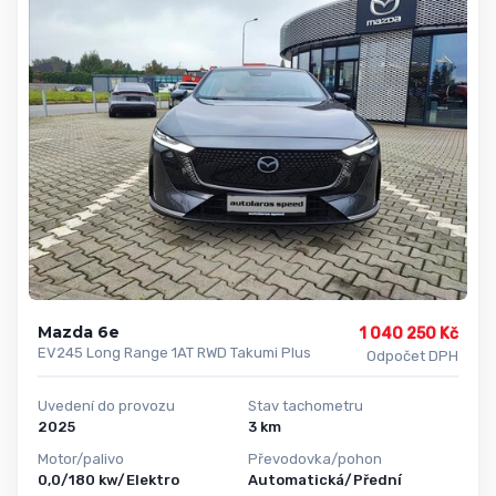
Mazda 6e
1 040 250 Kč
EV245 Long Range 1AT RWD Takumi Plus
Odpočet DPH
Uvedení do provozu
Stav tachometru
2025
3 km
Motor/palivo
Převodovka/pohon
0,0/180 kw/Elektro
Automatická/Přední