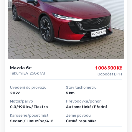
Mazda 6e
1 006 900 Kč
Takumi EV 258k 1AT
Odpočet DPH
Uvedení do provozu
Stav tachometru
2026
5 km
Motor/palivo
Převodovka/pohon
0,0/190 kw/Elektro
Automatická/Přední
Karoserie/počet míst
Země původu
Sedan / Limuzína/4-5
Česká republika