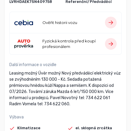
LVRHDAEK7SN409758
Referenční/Předváděcí
Ověřit historii vozu
Fyzická kontrola před koupí
profesionálem
Další informace o vozidle
Leasing možný Úvěr možný Nový předváděcí elektrický vůz
se zvýhodněním 130 000 - Kč. Sedadla potažená
prémiovou hnědou kůží Nappa a semišem. K dispozici od
07/2026. Tovární záruka Mazda 6 let/150 000 km. Více
informací u prodejců. Pavel Novotný tel: 734 622 061
Radim Vomela tel: 734 622 060.
Výbava
Klimatizace
el. sklopná zrcátka