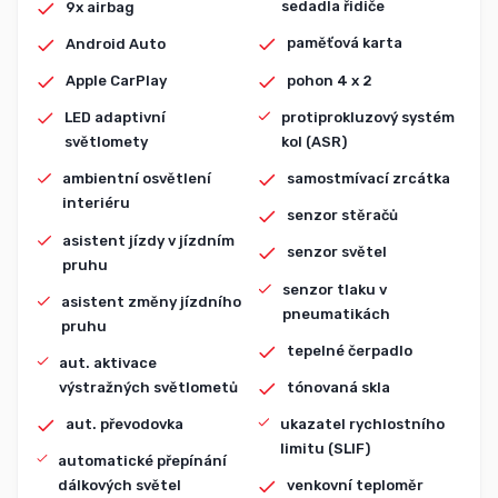
sedadla řidiče
9x airbag
paměťová karta
Android Auto
pohon 4 x 2
Apple CarPlay
protiprokluzový systém
LED adaptivní
kol (ASR)
světlomety
samostmívací zrcátka
ambientní osvětlení
interiéru
senzor stěračů
asistent jízdy v jízdním
senzor světel
pruhu
senzor tlaku v
asistent změny jízdního
pneumatikách
pruhu
tepelné čerpadlo
aut. aktivace
výstražných světlometů
tónovaná skla
aut. převodovka
ukazatel rychlostního
limitu (SLIF)
automatické přepínání
dálkových světel
venkovní teploměr