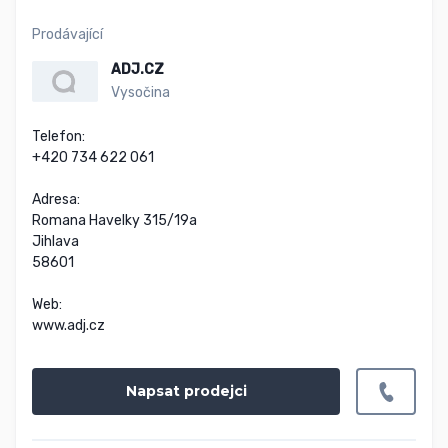
Prodávající
ADJ.CZ
Vysočina
Telefon:

+420 734 622 061

Adresa:

Romana Havelky 315/19a

Jihlava

58601

Web:

www.adj.cz
Napsat prodejci