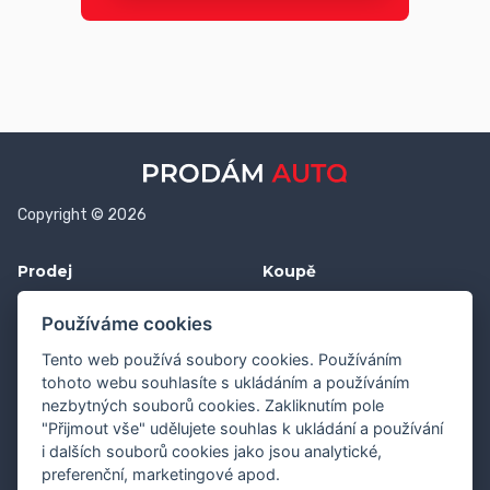
Copyright © 2026
Prodej
Koupě
Vložit inzerát
Najít auto
Používáme cookies
Jak prodat auto
Jak koupit auto
Tento web používá soubory cookies. Používáním
Pro prodejce
Financování vozu
tohoto webu souhlasíte s ukládáním a používáním
nezbytných souborů cookies. Zakliknutím pole
Premium
Pojištění vozu
"Přijmout vše" udělujete souhlas k ukládání a používání
i dalších souborů cookies jako jsou analytické,
Další stránky
Kontakt
preferenční, marketingové apod.