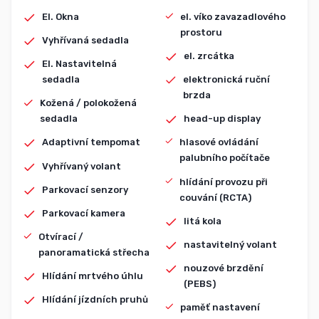
El. Okna
el. víko zavazadlového
prostoru
Vyhřívaná sedadla
el. zrcátka
El. Nastavitelná
sedadla
elektronická ruční
brzda
Kožená / polokožená
sedadla
head-up display
Adaptivní tempomat
hlasové ovládání
palubního počítače
Vyhřívaný volant
hlídání provozu při
Parkovací senzory
couvání (RCTA)
Parkovací kamera
litá kola
Otvírací /
nastavitelný volant
panoramatická střecha
nouzové brzdění
Hlídání mrtvého úhlu
(PEBS)
Hlídání jízdních pruhů
paměť nastavení