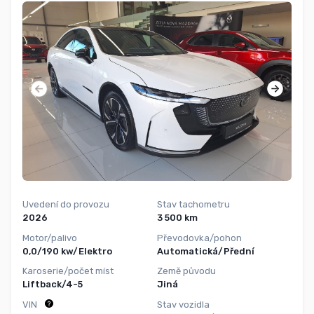
Uvedení do provozu
Stav tachometru
2026
3 500 km
Motor/palivo
Převodovka/pohon
0,0/190 kw/Elektro
Automatická/Přední
Karoserie/počet míst
Země původu
Liftback/4-5
Jiná
VIN
Stav vozidla