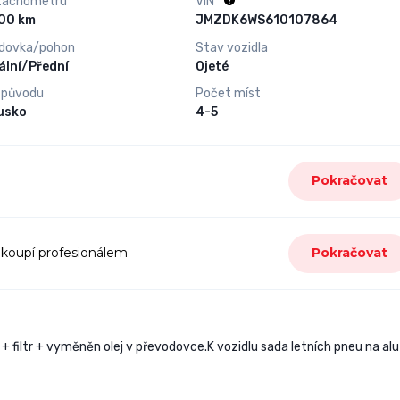
tachometru
VIN
165 000 km
JMZDK6WS610107864
dovka/pohon
Stav vozidla
lní/Přední
Ojeté
 původu
Počet míst
usko
4-5
Pokračovat
 koupí profesionálem
Pokračovat
+ filtr + vyměněn olej v převodovce.K vozidlu sada letních pneu na alu