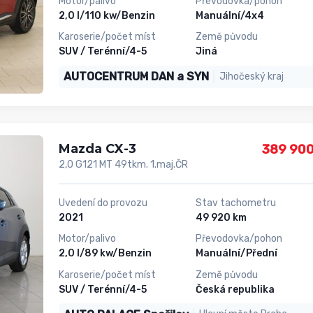
Motor/palivo
Převodovka/pohon
2,0 l/110 kw/Benzin
Manuální/4x4
Karoserie/počet míst
Země původu
SUV / Terénní/4-5
Jiná
AUTOCENTRUM DAN a SYN
Jihočeský kraj
Mazda CX-3
389 900
2,0 G121 MT 49tkm. 1.maj.ČR
Uvedení do provozu
Stav tachometru
2021
49 920 km
Motor/palivo
Převodovka/pohon
2,0 l/89 kw/Benzin
Manuální/Přední
Karoserie/počet míst
Země původu
SUV / Terénní/4-5
Česká republika