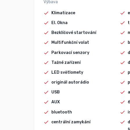
Výbava
Klimatizace
e
El. Okna
t
Bezklíčové startování
Multifunkční volat
b
Parkovací senzory
d
Tažné zařízení
d
LED světlomety
p
originál autorádio
p
USB
a
AUX
6
bluetooth
i
centrální zamykání
d
s