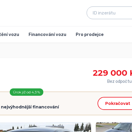
tění vozu
Financování vozu
Pro prodejce
229 000 
Bez odpočtu
Úrok již od 4,3 %
Pokračovat
=
nejvýhodnější financování