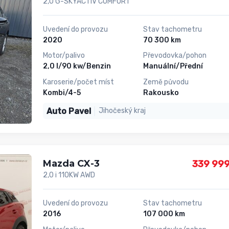
2,0 G-SKYACTIV COMFORT
Uvedení do provozu
Stav tachometru
2020
70 300 km
Motor/palivo
Převodovka/pohon
2,0 l/90 kw/Benzin
Manuální/Přední
Karoserie/počet míst
Země původu
Kombi/4-5
Rakousko
Auto Pavel
Jihočeský kraj
Mazda CX-3
339 999
2,0 i 110KW AWD
Uvedení do provozu
Stav tachometru
2016
107 000 km