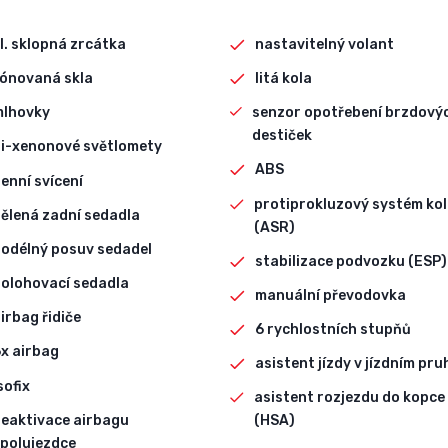
l. sklopná zrcátka
nastavitelný volant
ónovaná skla
litá kola
mlhovky
senzor opotřebení brzdový
destiček
i-xenonové světlomety
ABS
enní svícení
protiprokluzový systém kol
ělená zadní sedadla
(ASR)
odélný posuv sedadel
stabilizace podvozku (ESP)
olohovací sedadla
manuální převodovka
irbag řidiče
6 rychlostních stupňů
x airbag
asistent jízdy v jízdním pru
sofix
asistent rozjezdu do kopce
eaktivace airbagu
(HSA)
polujezdce