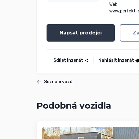
Web:

www.perfekt-
Napsat prodejci
Za
Sdílet inzerát
Nahlásit inzerát
Seznam vozů
Podobná vozidla