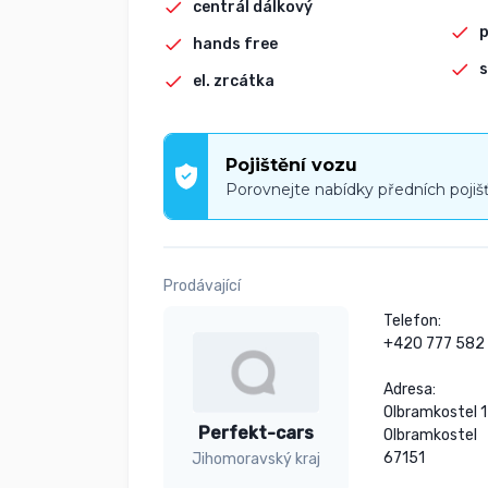
centrál dálkový
p
hands free
s
el. zrcátka
Pojištění vozu
Porovnejte nabídky předních pojiš
Prodávající
Telefon:

+420 777 582 
Adresa:

Olbramkostel 1
Perfekt-cars
Olbramkostel

67151

Jihomoravský kraj