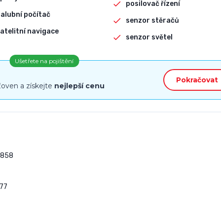
posilovač řízení
alubní počítač
senzor stěračů
atelitní navigace
senzor světel
Ušetřete na pojištění
Pokračovat
ťoven a získejte
nejlepší cenu
858

77
