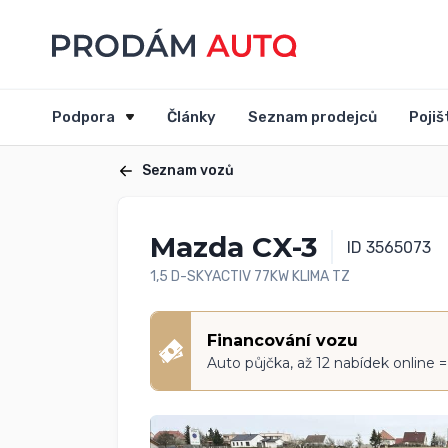
Podpora
Články
Seznam prodejců
Pojiš
Seznam vozů
Mazda CX-3
ID 3565073
1,5 D-SKYACTIV 77KW KLIMA TZ
Financování vozu
Auto půjčka, až 12 nabídek online 