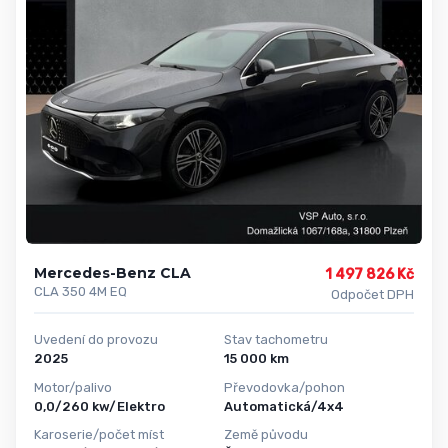
Mercedes-Benz CLA
1 497 826 Kč
CLA 350 4M EQ
Odpočet DPH
Uvedení do provozu
Stav tachometru
2025
15 000 km
Motor/palivo
Převodovka/pohon
0,0/260 kw/Elektro
Automatická/4x4
Karoserie/počet míst
Země původu