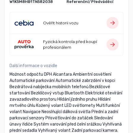
W1K5M8HB1TN582038
Referenční/Předváděcí
Ověřit historii vozu
Fyzická kontrola před koupí
profesionálem
Další informace o vozidle
Možnost odpočtu DPH Alcantara Ambientní osvětlení
Automatické parkování Automatické zabrzdění v kopci
Bezdrátová nabíječka mobilních telefonů Bezklíčové
startování Bezklíčový vstup Bluetooth Elektrické otevírání
zavazadlového prostoru Hlídání jízdního pruhu Hlídání
mrtvého úhlu Kožený volant LED světlomety Multifunkční
volant Navigace Neoslňující dálková světla Přední a zadní
parkovací senzory Přisvětlování do zatáček Sledování
únavy řidiče Systém varování před čelní srážkou Vyhřívaná
přední sedadla Vyhřívaný volant Zadní parkovací kamera.