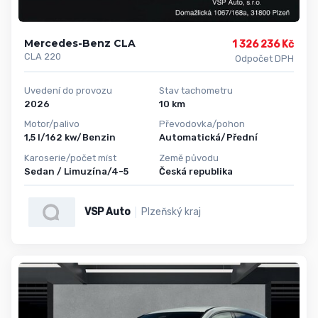
Mercedes-Benz CLA
1 326 236 Kč
CLA 220
Odpočet DPH
Uvedení do provozu
Stav tachometru
2026
10 km
Motor/palivo
Převodovka/pohon
1,5 l/162 kw/Benzin
Automatická/Přední
Karoserie/počet míst
Země původu
Sedan / Limuzína/4-5
Česká republika
VSP Auto
Plzeňský kraj