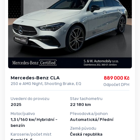
Mercedes-Benz CLA
889 000 Kč
250 e AMG Night, Shooting Brake, EQ
Odpočet DPH
Uvedení do provozu
Stav tachometru
2025
22 180 km
Motor/palivo
Převodovka/pohon
1,3 l/160 kw/Hybridní -
Automatická/Přední
benzín
Země původu
Karoserie/počet míst
Česká republika