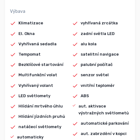
Výbava
Klimatizace
vyhřívaná zrcátka
El. Okna
zadní světla LED
Vyhřívaná sedadla
alu kola
Tempomat
satelitní navigace
Bezklíčové startování
palubní počítač
Multifunkční volat
senzor světel
Vyhřívaný volant
vnitřní teploměr
LED světlomety
ABS
Hlídání mrtvého úhlu
aut. aktivace
výstražných světlometů
Hlídání jízdních pruhů
automatické parkování
natáčecí světlomety
aut. zabrzdění v kopci
automaticky