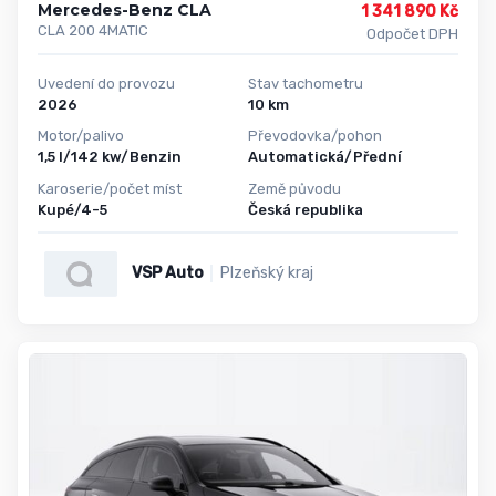
Mercedes-Benz CLA
1 341 890 Kč
CLA 200 4MATIC
Odpočet DPH
Uvedení do provozu
Stav tachometru
2026
10 km
Motor/palivo
Převodovka/pohon
1,5 l/142 kw/Benzin
Automatická/Přední
Karoserie/počet míst
Země původu
Kupé/4-5
Česká republika
VSP Auto
Plzeňský kraj