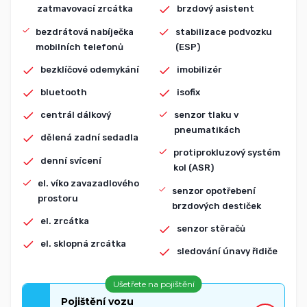
zatmavovací zrcátka
brzdový asistent
bezdrátová nabíječka
stabilizace podvozku
mobilních telefonů
(ESP)
bezklíčové odemykání
imobilizér
bluetooth
isofix
centrál dálkový
senzor tlaku v
pneumatikách
dělená zadní sedadla
protiprokluzový systém
denní svícení
kol (ASR)
el. víko zavazadlového
senzor opotřebení
prostoru
brzdových destiček
el. zrcátka
senzor stěračů
el. sklopná zrcátka
sledování únavy řidiče
Ušetřete na pojištění
Pojištění vozu