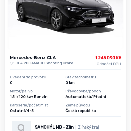
Mercedes-Benz CLA
1 245 090 Kč
1,5 CLA 200 4MATIC Shooting Brake
Odpočet DPH
Uvedení do provozu
Stav tachometru
0
0 km
Motor/palivo
Převodovka/pohon
1,5 l/120 kw/Benzin
Automatická/Přední
Karoserie/počet míst
Země původu
Ostatní/4-5
Česká republika
SAMOHÝL MB - Zlín
Zlínský kraj