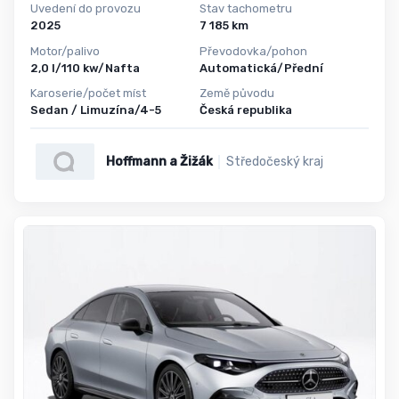
Uvedení do provozu
Stav tachometru
2025
7 185 km
Motor/palivo
Převodovka/pohon
2,0 l/110 kw/Nafta
Automatická/Přední
Karoserie/počet míst
Země původu
Sedan / Limuzína/4-5
Česká republika
Hoffmann a Žižák
Středočeský kraj