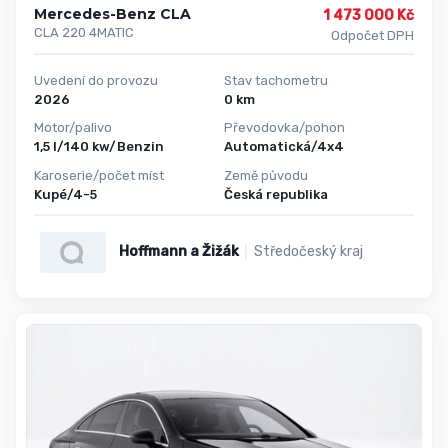
Mercedes-Benz CLA
1 473 000 Kč
CLA 220 4MATIC
Odpočet DPH
Uvedení do provozu
Stav tachometru
2026
0 km
Motor/palivo
Převodovka/pohon
1,5 l/140 kw/Benzin
Automatická/4x4
Karoserie/počet míst
Země původu
Kupé/4-5
Česká republika
Hoffmann a Žižák
Středočeský kraj