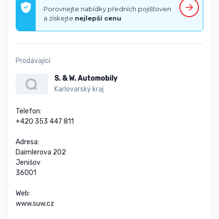
Porovnejte nabídky předních pojišťoven
a získejte
nejlepší cenu
Prodávající
S. & W. Automobily
Karlovarský kraj
Telefon:

+420 353 447 811

Adresa:

Daimlerova 202

Jenišov

36001

Web:

www.suw.cz