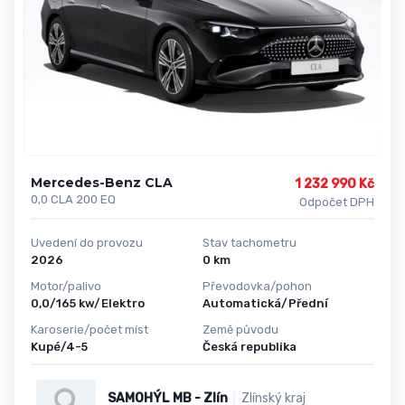
Mercedes-Benz CLA
1 232 990 Kč
0,0 CLA 200 EQ
Odpočet DPH
Uvedení do provozu
Stav tachometru
2026
0 km
Motor/palivo
Převodovka/pohon
0,0/165 kw/Elektro
Automatická/Přední
Karoserie/počet míst
Země původu
Kupé/4-5
Česká republika
SAMOHÝL MB - Zlín
Zlínský kraj