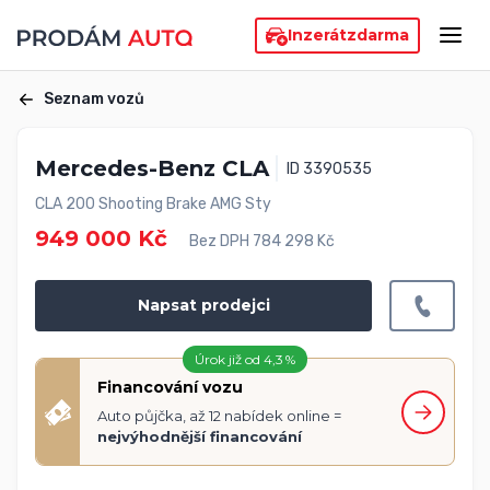
Inzerát
zdarma
Seznam vozů
Mercedes-Benz CLA
ID 3390535
CLA 200 Shooting Brake AMG Sty
949 000 Kč
Bez DPH 784 298 Kč
Napsat prodejci
Úrok již od 4,3 %
Financování vozu
Auto půjčka, až 12 nabídek online =
nejvýhodnější financování