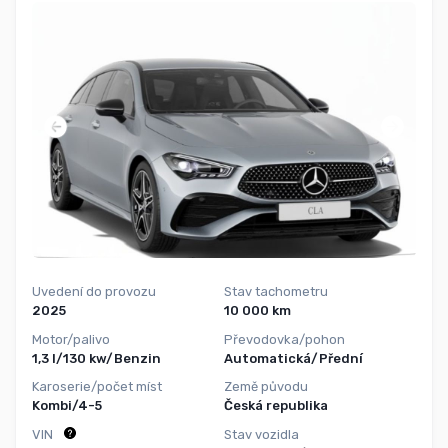
Uvedení do provozu
Stav tachometru
2025
10 000 km
Motor/palivo
Převodovka/pohon
1,3 l/130 kw/Benzin
Automatická/Přední
Karoserie/počet míst
Země původu
Kombi/4-5
Česká republika
VIN
Stav vozidla