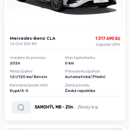
Mercedes-Benz CLA
1 317 690 Kč
1,5 CLA 200 4M
Odpočet DPH
Uvedení do provozu
Stav tachometru
2026
0 km
Motor/palivo
Převodovka/pohon
1,5 l/120 kw/Benzin
Automatická/Přední
Karoserie/počet míst
Země původu
Kupé/4-5
Česká republika
SAMOHÝL MB - Zlín
Zlínský kraj