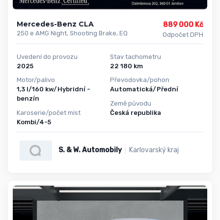
Mercedes-Benz CLA
889 000 Kč
250 e AMG Night, Shooting Brake, EQ
Odpočet DPH
Uvedení do provozu
Stav tachometru
2025
22 180 km
Motor/palivo
Převodovka/pohon
1,3 l/160 kw/Hybridní -
Automatická/Přední
benzín
Země původu
Karoserie/počet míst
Česká republika
Kombi/4-5
S. & W. Automobily
Karlovarský kraj