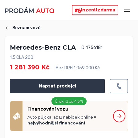
Inzerát
zdarma
Seznam vozů
Mercedes-Benz CLA
ID 4756181
1,5 CLA 200
1 281 390 Kč
Bez DPH 1 059 000 Kč
Napsat prodejci
Úrok již od 4,3 %
Financování vozu
Auto půjčka, až 12 nabídek online =
nejvýhodnější financování