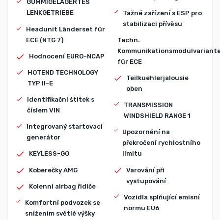
GUMMIGELAGERTES
LENKGETRIEBE
Tažné zařízení s ESP pro
stabilizaci přívěsu
Headunit Länderset für
ECE (NTG 7)
Techn.
Kommunikationsmodulvariant
Hodnocení EURO-NCAP
für ECE
HOTEND TECHNOLOGY
Teilkuehlerjalousie
TYP II-E
oben
Identifikační štítek s
TRANSMISSION
číslem VIN
WINDSHIELD RANGE 1
Integrovaný startovací
Upozornění na
generátor
překročení rychlostního
KEYLESS-GO
limitu
Koberečky AMG
Varování při
vystupování
Kolenní airbag řidiče
Vozidla splňující emisní
Komfortní podvozek se
normu EU6
snížením světlé výšky