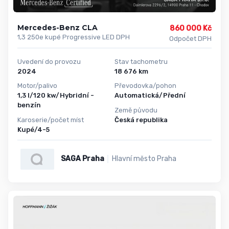
Mercedes-Benz CLA
860 000 Kč
1,3 250e kupé Progressive LED DPH
Odpočet DPH
Uvedení do provozu
Stav tachometru
2024
18 676 km
Motor/palivo
Převodovka/pohon
1,3 l/120 kw/Hybridní -
Automatická/Přední
benzín
Země původu
Karoserie/počet míst
Česká republika
Kupé/4-5
SAGA Praha
Hlavní město Praha