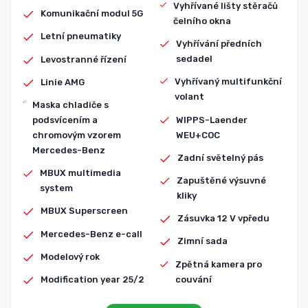
Vyhřívané lišty stěračů
Komunikační modul 5G
čelního okna
Letní pneumatiky
Vyhřívání předních
sedadel
Levostranné řízení
Vyhřívaný multifunkční
Linie AMG
volant
Maska chladiče s
WIPPS-Laender
podsvícením a
WEU+COC
chromovým vzorem
Mercedes-Benz
Zadní světelný pás
MBUX multimedia
Zapuštěné výsuvné
system
kliky
MBUX Superscreen
Zásuvka 12 V vpředu
Mercedes-Benz e-call
Zimní sada
Modelový rok
Zpětná kamera pro
couvání
Modification year 25/2