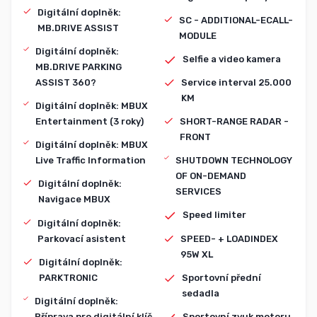
Digitální doplněk:
SC - ADDITIONAL-ECALL-
MB.DRIVE ASSIST
MODULE
Digitální doplněk:
Selfie a video kamera
MB.DRIVE PARKING
ASSIST 360?
Service interval 25.000
KM
Digitální doplněk: MBUX
Entertainment (3 roky)
SHORT-RANGE RADAR -
FRONT
Digitální doplněk: MBUX
Live Traffic Information
SHUTDOWN TECHNOLOGY
OF ON-DEMAND
Digitální doplněk:
SERVICES
Navigace MBUX
Speed limiter
Digitální doplněk:
Parkovací asistent
SPEED- + LOADINDEX
95W XL
Digitální doplněk:
PARKTRONIC
Sportovní přední
sedadla
Digitální doplněk:
Příprava pro digitální klíč
Sportovní zvuk motoru