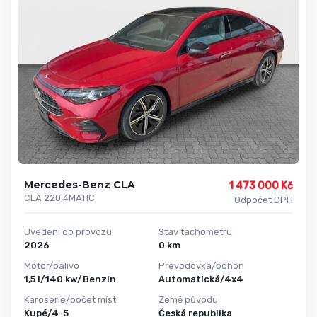
Mercedes-Benz CLA
1 473 000 Kč
CLA 220 4MATIC
Odpočet DPH
Uvedení do provozu
Stav tachometru
2026
0 km
Motor/palivo
Převodovka/pohon
1,5 l/140 kw/Benzin
Automatická/4x4
Karoserie/počet míst
Země původu
Kupé/4-5
Česká republika