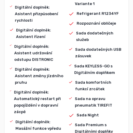
Variante 1
Digitální doplněk:
Refrigerant R1234YF
Asistent přizpůsobení
rychlosti
Rozpoznání obličeje
Digitální doplněk:
Sada dodatečných
Asistent řízení
služeb
Digitální doplněk:
Sada dodatečných USB
Asistent udržování
zásuvek
odstupu DISTRONIC
Sada KEYLESS-GO s
Digitální doplněk:
Digitálním doplňkem
Asistent změny jízdního
Sada komfortních
pruhu
funkcí zrcátek
Digitální doplněk:
Sada na opravu
Automatický restart při
pneumatik TIREFIT
popojíždění v dopravní
zácpě
Sada Night
Digitální doplněk:
Sada Premium s
Masážní funkce vpředu
Digitálními doplňky