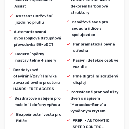
dekorem karbonové
Assist
struktury
Asistent udržování
Paměťová sada pro
jízdního pruhu
sedadla řidiče a
Automatizovaná
spolujezdce
dvouspojková 8stupňová
Panoramatická pevná
převodovka 8G-eDCT
střecha
Bederní opěrky
Pasivní detekce osob ve
nastavitelné 4 směry
vozidle
Bezdotykové
Plně digitální sdružený
otevírání/zavírání víka
displej
zavazadlového prostoru
HANDS-FREE ACCESS
Podsvícené prahové lišty
dveří s nápisem
Bezdrátové nabíjení pro
'Mercedes-Benz' a
mobilní telefony vpředu
výměnným krytem
Bezpečnostní vesta pro
PREP. - AUTOMATIC
řidiče
SPEED CONTROL