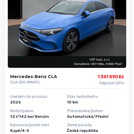
Mercedes-Benz CLA
1 341 890 Kč
CLA 200 4MATIC
Odpočet DPH
Uvedení do provozu
Stav tachometru
2026
10 km
Motor/palivo
Převodovka/pohon
1,5 l/142 kw/Benzin
Automatická/Přední
Karoserie/počet míst
Země původu
Kupé/4-5
Česká republika