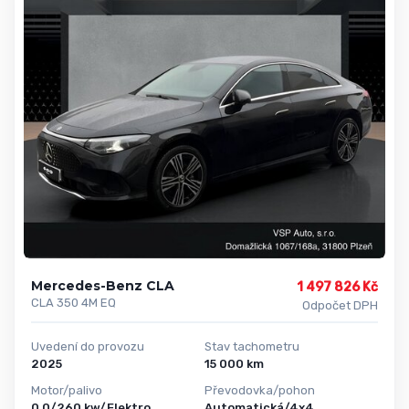
Mercedes-Benz CLA
1 497 826 Kč
CLA 350 4M EQ
Odpočet DPH
Uvedení do provozu
Stav tachometru
2025
15 000 km
Motor/palivo
Převodovka/pohon
0,0/260 kw/Elektro
Automatická/4x4