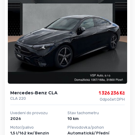
Mercedes-Benz CLA
1 326 236 Kč
CLA 220
Odpočet DPH
Uvedení do provozu
Stav tachometru
2026
10 km
Motor/palivo
Převodovka/pohon
1,5 l/162 kw/Benzin
Automatická/Přední