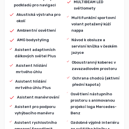
MULTIBEAM LED
podkladů pro navigaci
světlomety
Akustická výstraha pro
Multifunkční sportovní
okolí
volant potažený kůží
Ambientní osvětlení
nappa
AMG bodystyling
Návod k obsluze a
servisní knížka v českém
Asistent adaptivních
jazyce
dálkových světel Plus
Oboustranný koberec v
Asistent hlídání
zavazadlovém prostoru
mrtvého úhlu
Ochrana chodců (aktivní
Asistent hlídání
přední kapota)
mrtvého úhlu Plus
Osvětlení nástupního
Asistent manévrování
prostoru s animovanou
projekcí loga Mercedes-
Asistent pro podporu
Benz
vyhýbacího manévru
Ozdobné výplně interiéru
Asistent rychlostního
ze světlého hliníku s
omezení Speedlimit