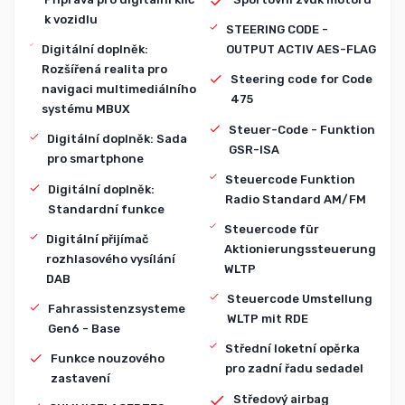
k vozidlu
STEERING CODE -
Digitální doplněk:
OUTPUT ACTIV AES-FLAG
Rozšířená realita pro
Steering code for Code
navigaci multimediálního
475
systému MBUX
Steuer-Code - Funktion
Digitální doplněk: Sada
GSR-ISA
pro smartphone
Steuercode Funktion
Digitální doplněk:
Radio Standard AM/FM
Standardní funkce
Steuercode für
Digitální přijímač
Aktionierungssteuerung
rozhlasového vysílání
WLTP
DAB
Steuercode Umstellung
Fahrassistenzsysteme
WLTP mit RDE
Gen6 - Base
Střední loketní opěrka
Funkce nouzového
pro zadní řadu sedadel
zastavení
Středový airbag