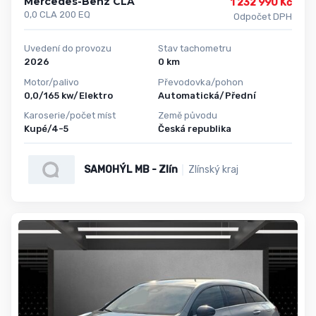
Mercedes-Benz CLA
1 232 990 Kč
0,0 CLA 200 EQ
Odpočet DPH
Uvedení do provozu
Stav tachometru
2026
0 km
Motor/palivo
Převodovka/pohon
0,0/165 kw/Elektro
Automatická/Přední
Karoserie/počet míst
Země původu
Kupé/4-5
Česká republika
SAMOHÝL MB - Zlín
Zlínský kraj