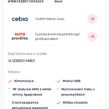
W1KNJ4EB5TJ003369
Nové
Ověřit historii vozu
Fyzická kontrola před koupí
profesionálem
Další informace o vozidle
\K ODBĚRU IHNED
Výbava
Klimatizace
Modul UWB
18' disky kol AMG z lehké
Monitorování tlaku v
slitiny. 5paprskové
pneumatikách
3 letá bezplatná
Mřížka chladiče
aktualizace mapových