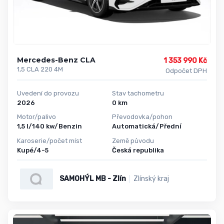
Mercedes-Benz CLA
1 353 990 Kč
1,5 CLA 220 4M
Odpočet DPH
Uvedení do provozu
Stav tachometru
2026
0 km
Motor/palivo
Převodovka/pohon
1,5 l/140 kw/Benzin
Automatická/Přední
Karoserie/počet míst
Země původu
Kupé/4-5
Česká republika
SAMOHÝL MB - Zlín
Zlínský kraj