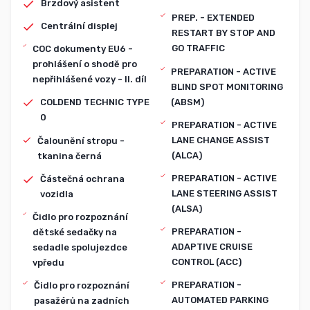
Brzdový asistent
PREP. - EXTENDED
Centrální displej
RESTART BY STOP AND
GO TRAFFIC
COC dokumenty EU6 -
prohlášení o shodě pro
PREPARATION - ACTIVE
nepřihlášené vozy - II. díl
BLIND SPOT MONITORING
(ABSM)
COLDEND TECHNIC TYPE
0
PREPARATION - ACTIVE
LANE CHANGE ASSIST
Čalounění stropu -
(ALCA)
tkanina černá
PREPARATION - ACTIVE
Částečná ochrana
LANE STEERING ASSIST
vozidla
(ALSA)
Čidlo pro rozpoznání
PREPARATION -
dětské sedačky na
ADAPTIVE CRUISE
sedadle spolujezdce
CONTROL (ACC)
vpředu
PREPARATION -
Čidlo pro rozpoznání
AUTOMATED PARKING
pasažérů na zadních