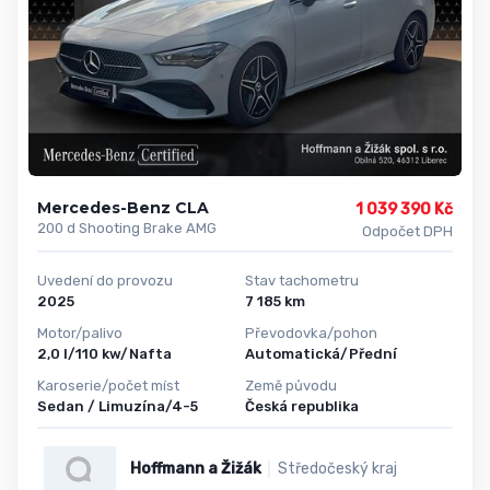
Mercedes-Benz CLA
1 039 390 Kč
200 d Shooting Brake AMG
Odpočet DPH
Uvedení do provozu
Stav tachometru
2025
7 185 km
Motor/palivo
Převodovka/pohon
2,0 l/110 kw/Nafta
Automatická/Přední
Karoserie/počet míst
Země původu
Sedan / Limuzína/4-5
Česká republika
Hoffmann a Žižák
Středočeský kraj