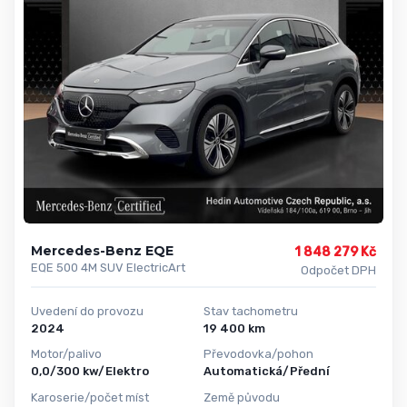
Mercedes-Benz EQE
1 848 279 Kč
EQE 500 4M SUV ElectricArt
Odpočet DPH
Uvedení do provozu
Stav tachometru
2024
19 400 km
Motor/palivo
Převodovka/pohon
0,0/300 kw/Elektro
Automatická/Přední
Karoserie/počet míst
Země původu