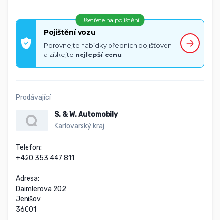
Ušetřete na pojištění
Pojištění vozu
Porovnejte nabídky předních pojišťoven
a získejte
nejlepší cenu
Prodávající
S. & W. Automobily
Karlovarský kraj
Telefon:

+420 353 447 811

Adresa:

Daimlerova 202

Jenišov

36001
