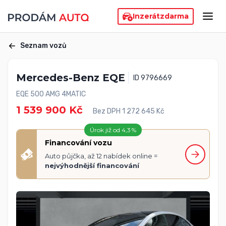
Inzerát
zdarma
Seznam vozů
Mercedes-Benz EQE
ID 9796669
EQE 500 AMG 4MATIC
1 539 900 Kč
Bez DPH 1 272 645 Kč
Úrok již od 4,3 %
Financování vozu
Auto půjčka, až 12 nabídek online =
nejvýhodnější financování