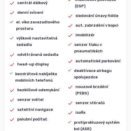
centrál dálkový
(ESP)
denní svícení
sledování únavy řidiče
el. víko zavazadlového
aut. zabrzdění v kopci
prostoru
imobilizér
výškově nastavitelná
sedadla
senzor tlaku v
pneumatikách
odvětrávaná sedadla
automatické parkování
head-up display
deaktivace airbagu
bezdrátová nabíječka
spolujezdce
mobilních telefonů
nouzové brzdění
bezklíčové odemykání
(PEBS)
senzor světel
senzor stěračů
satelitní navigace
isofix
palubní počítač
protiprokluzový systém
kol (ASR)