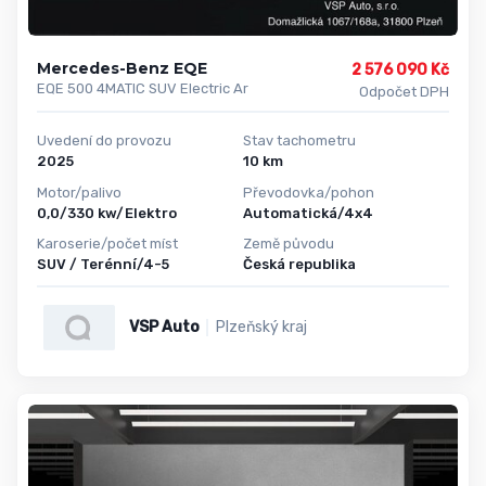
Mercedes-Benz EQE
2 576 090 Kč
EQE 500 4MATIC SUV Electric Ar
Odpočet DPH
Uvedení do provozu
Stav tachometru
2025
10 km
Motor/palivo
Převodovka/pohon
0,0/330 kw/Elektro
Automatická/4x4
Karoserie/počet míst
Země původu
SUV / Terénní/4-5
Česká republika
VSP Auto
Plzeňský kraj