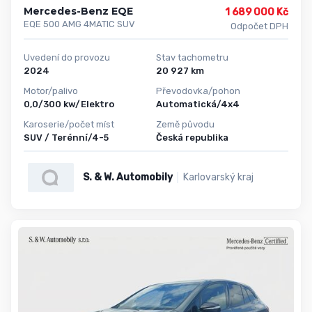
Mercedes-Benz EQE
1 689 000 Kč
EQE 500 AMG 4MATIC SUV
Odpočet DPH
Uvedení do provozu
Stav tachometru
2024
20 927 km
Motor/palivo
Převodovka/pohon
0,0/300 kw/Elektro
Automatická/4x4
Karoserie/počet míst
Země původu
SUV / Terénní/4-5
Česká republika
S. & W. Automobily
Karlovarský kraj