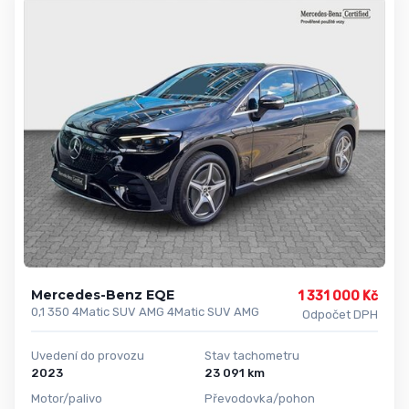
Mercedes-Benz EQE
1 331 000 Kč
0,1 350 4Matic SUV AMG 4Matic SUV AMG
Odpočet DPH
Uvedení do provozu
Stav tachometru
2023
23 091 km
Motor/palivo
Převodovka/pohon