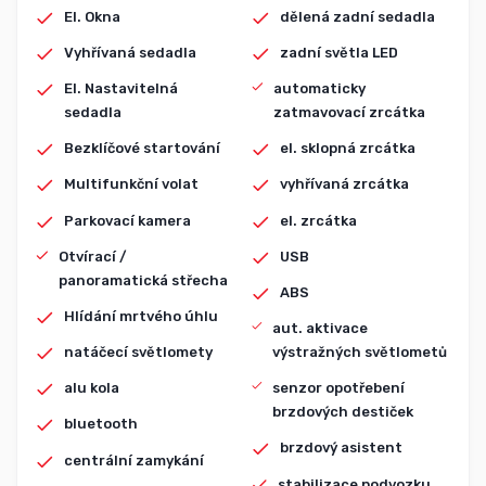
El. Okna
dělená zadní sedadla
Vyhřívaná sedadla
zadní světla LED
El. Nastavitelná
automaticky
sedadla
zatmavovací zrcátka
Bezklíčové startování
el. sklopná zrcátka
Multifunkční volat
vyhřívaná zrcátka
Parkovací kamera
el. zrcátka
Otvírací /
USB
panoramatická střecha
ABS
Hlídání mrtvého úhlu
aut. aktivace
natáčecí světlomety
výstražných světlometů
alu kola
senzor opotřebení
brzdových destiček
bluetooth
brzdový asistent
centrální zamykání
stabilizace podvozku