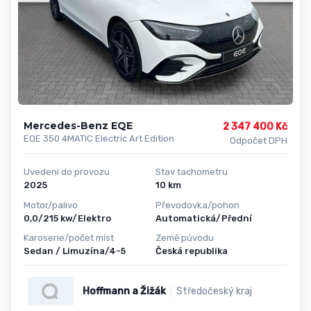
Mercedes-Benz EQE
2 347 400 Kč
EQE 350 4MATIC Electric Art Edition
Odpočet DPH
Uvedení do provozu
Stav tachometru
2025
10 km
Motor/palivo
Převodovka/pohon
0,0/215 kw/Elektro
Automatická/Přední
Karoserie/počet míst
Země původu
Sedan / Limuzína/4-5
Česká republika
Hoffmann a Žižák
Středočeský kraj