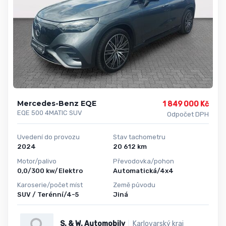
Mercedes-Benz EQE
1 849 000 Kč
EQE 500 4MATIC SUV
Odpočet DPH
Uvedení do provozu
Stav tachometru
2024
20 612 km
Motor/palivo
Převodovka/pohon
0,0/300 kw/Elektro
Automatická/4x4
Karoserie/počet míst
Země původu
SUV / Terénní/4-5
Jiná
S. & W. Automobily
Karlovarský kraj