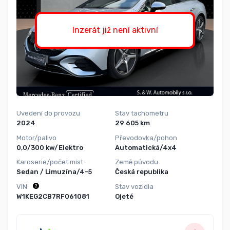
Inzerát již není aktivní
Uvedení do provozu
Stav tachometru
2024
29 605 km
Motor/palivo
Převodovka/pohon
0,0/300 kw/Elektro
Automatická/4x4
Karoserie/počet míst
Země původu
Sedan / Limuzína/4-5
Česká republika
VIN
Stav vozidla
W1KEG2CB7RF061081
Ojeté