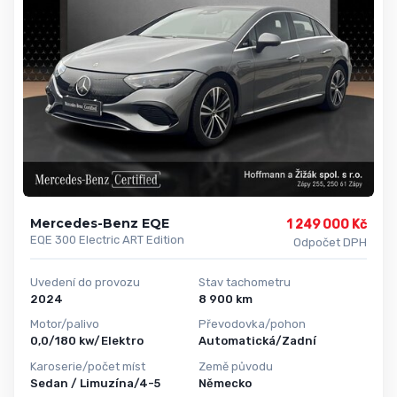
Mercedes-Benz EQE
1 249 000 Kč
EQE 300 Electric ART Edition
Odpočet DPH
Uvedení do provozu
Stav tachometru
2024
8 900 km
Motor/palivo
Převodovka/pohon
0,0/180 kw/Elektro
Automatická/Zadní
Karoserie/počet míst
Země původu
Sedan / Limuzína/4-5
Německo