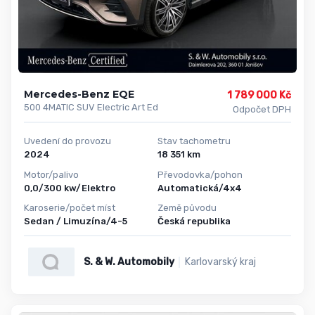
Mercedes-Benz EQE
1 789 000 Kč
500 4MATIC SUV Electric Art Ed
Odpočet DPH
Uvedení do provozu
Stav tachometru
2024
18 351 km
Motor/palivo
Převodovka/pohon
0,0/300 kw/Elektro
Automatická/4x4
Karoserie/počet míst
Země původu
Sedan / Limuzína/4-5
Česká republika
S. & W. Automobily
Karlovarský kraj