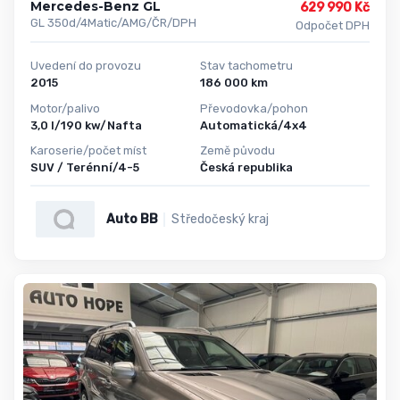
Mercedes-Benz GL
629 990 Kč
GL 350d/4Matic/AMG/ČR/DPH
Odpočet DPH
Uvedení do provozu
Stav tachometru
2015
186 000 km
Motor/palivo
Převodovka/pohon
3,0 l/190 kw/Nafta
Automatická/4x4
Karoserie/počet míst
Země původu
SUV / Terénní/4-5
Česká republika
Auto BB
Středočeský kraj