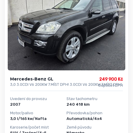
Mercedes-Benz GL
249 900 Kč
3,0 3.0CDI V6 200KW 7.MÍST DPH! 3.0CDI V6 200KW 7.MÍST DPH!
Odpočet DPH
Uvedení do provozu
Stav tachometru
2007
240 418 km
Motor/palivo
Převodovka/pohon
3,0 l/165 kw/Nafta
Automatická/4x4
Karoserie/počet míst
Země původu
SUV / Terénní/4-5
Německo