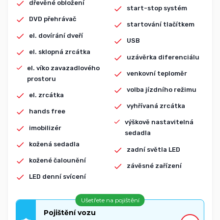
dřevěné obložení
start-stop systém
DVD přehrávač
startování tlačítkem
el. dovírání dveří
USB
el. sklopná zrcátka
uzávěrka diferenciálu
el. víko zavazadlového
venkovní teploměr
prostoru
volba jízdního režimu
el. zrcátka
vyhřívaná zrcátka
hands free
výškově nastavitelná
imobilizér
sedadla
kožená sedadla
zadní světla LED
kožené čalounění
závěsné zařízení
LED denní svícení
Ušetřete na pojištění
Pojištění vozu