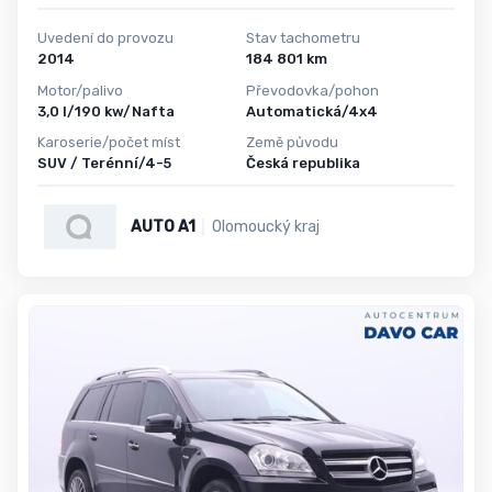
Uvedení do provozu
Stav tachometru
2014
184 801 km
Motor/palivo
Převodovka/pohon
3,0 l/190 kw/Nafta
Automatická/4x4
Karoserie/počet míst
Země původu
SUV / Terénní/4-5
Česká republika
AUTO A1
Olomoucký kraj