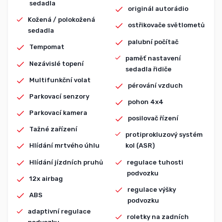
sedadla
originál autorádio
Kožená / polokožená
ostřikovače světlometů
sedadla
palubní počítač
Tempomat
paměť nastavení
Nezávislé topení
sedadla řidiče
Multifunkční volat
pérování vzduch
Parkovací senzory
pohon 4x4
Parkovací kamera
posilovač řízení
Tažné zařízení
protiprokluzový systém
Hlídání mrtvého úhlu
kol (ASR)
Hlídání jízdních pruhů
regulace tuhosti
podvozku
12x airbag
regulace výšky
ABS
podvozku
adaptivní regulace
roletky na zadních