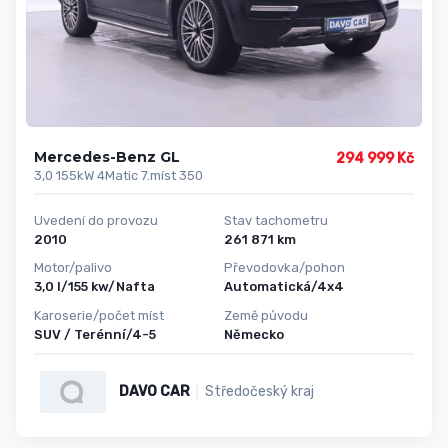
Mercedes-Benz GL
294 999 Kč
3,0 155kW 4Matic 7.míst 350
Uvedení do provozu
Stav tachometru
2010
261 871 km
Motor/palivo
Převodovka/pohon
3,0 l/155 kw/Nafta
Automatická/4x4
Karoserie/počet míst
Země původu
SUV / Terénní/4-5
Německo
DAVO CAR
Středočeský kraj