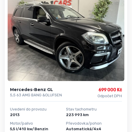
Mercedes-Benz GL
699 000 Kč
5,5 63 AMG BANG &OLUFSEN
Odpočet DPH
Uvedení do provozu
Stav tachometru
2013
223 993 km
Motor/palivo
Převodovka/pohon
5,5 l/410 kw/Benzin
Automatická/4x4