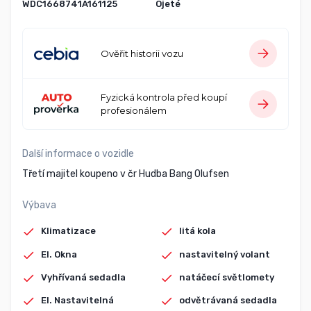
WDC1668741A161125
Ojeté
Ověřit historii vozu
Fyzická kontrola před koupí
profesionálem
Další informace o vozidle
Třetí majitel koupeno v čr Hudba Bang Olufsen
Výbava
Klimatizace
litá kola
El. Okna
nastavitelný volant
Vyhřívaná sedadla
natáčecí světlomety
El. Nastavitelná
odvětrávaná sedadla