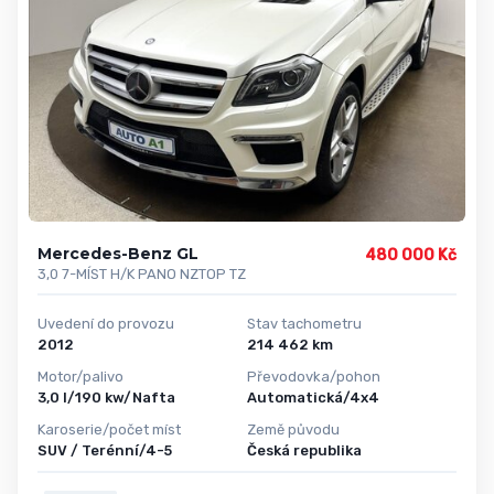
Mercedes-Benz GL
480 000 Kč
3,0 7-MÍST H/K PANO NZTOP TZ
Uvedení do provozu
Stav tachometru
2012
214 462 km
Motor/palivo
Převodovka/pohon
3,0 l/190 kw/Nafta
Automatická/4x4
Karoserie/počet míst
Země původu
SUV / Terénní/4-5
Česká republika