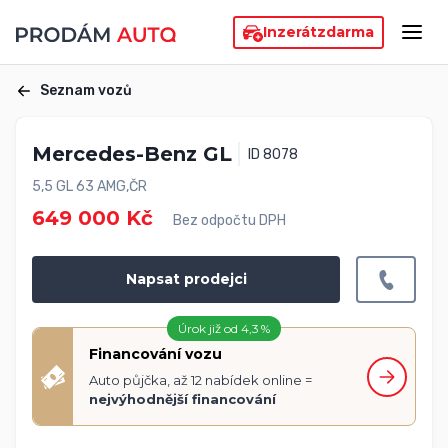
Inzerát
zdarma
Seznam vozů
Mercedes-Benz GL
ID 8078
5,5 GL 63 AMG,ČR
649 000 Kč
Bez odpočtu DPH
Napsat prodejci
Úrok již od 4,3 %
Financování vozu
Auto půjčka, až 12 nabídek online =
nejvýhodnější financování