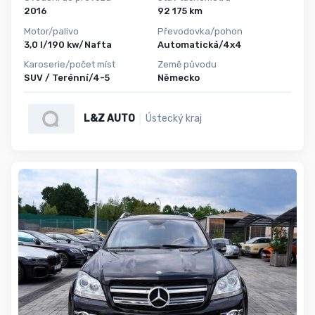
2016
92 175 km
Motor/palivo
Převodovka/pohon
3,0 l/190 kw/Nafta
Automatická/4x4
Karoserie/počet míst
Země původu
SUV / Terénní/4-5
Německo
L&Z AUTO
Ústecký kraj