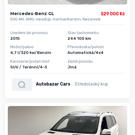
Mercedes-Benz GL
529 000 Kč
500 4M, AMG, HeadUp, HarmanKardon, Nezávislé
Uvedení do provozu
Stav tachometru
2015
244 100 km
Motor/palivo
Převodovka/pohon
4,7 l/320 kw/Benzin
Automatická/4x4
Karoserie/počet míst
Země původu
SUV / Terénní/4-5
Jiná
Autobazar Cars
Středočeský kraj