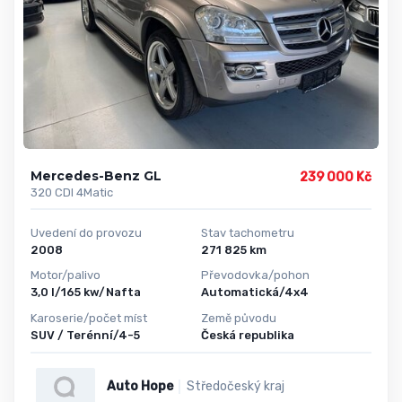
Mercedes-Benz GL
239 000 Kč
320 CDI 4Matic
Uvedení do provozu
Stav tachometru
2008
271 825 km
Motor/palivo
Převodovka/pohon
3,0 l/165 kw/Nafta
Automatická/4x4
Karoserie/počet míst
Země původu
SUV / Terénní/4-5
Česká republika
Auto Hope
Středočeský kraj