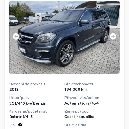
Uvedení do provozu
Stav tachometru
2013
184 000 km
Motor/palivo
Převodovka/pohon
5,5 l/410 kw/Benzin
Automatická/4x4
Karoserie/počet míst
Země původu
Ostatní/4-5
Česká republika
VIN
Stav vozidla