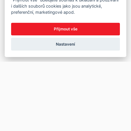
i dalších souborů cookies jako jsou analytické,
preferenční, marketingové apod.
Přijmout vše
Nastavení
Copyright © 2026
Prodej
Koupě
Vložit inzerát
Najít auto
Jak prodat auto
Jak koupit auto