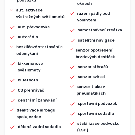
podvozku
oknech
aut. aktivace
řazení pádly pod
výstražných světlometů
volantem
aut. převodovka
samostmívací zrcátka
autorádio
satelitní navigace
bezklíčové startování a
senzor opotřebení
odemykání
brzdových destiček
bi-xenonové
senzor stěračů
světlomety
senzor světel
bluetooth
senzor tlaku v
CD přehrávač
pneumatikách
centrální zamykání
sportovní podvozek
deaktivace airbagu
sportovní sedadla
spolujezdce
stabilizace podvozku
dělená zadní sedadla
(ESP)