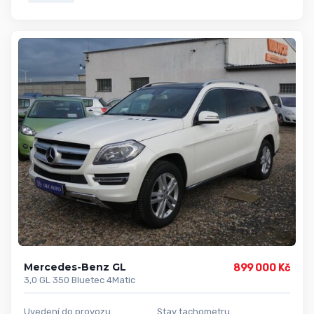
Mercedes-Benz GL
899 000 Kč
3,0 GL 350 Bluetec 4Matic
Uvedení do provozu
Stav tachometru