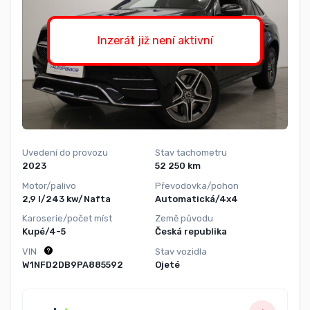
Inzerát již není aktivní
Uvedení do provozu
Stav tachometru
2023
52 250 km
Motor/palivo
Převodovka/pohon
2,9 l/243 kw/Nafta
Automatická/4x4
Karoserie/počet míst
Země původu
Kupé/4-5
Česká republika
VIN
Stav vozidla
W1NFD2DB9PA885592
Ojeté