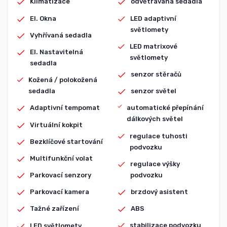
Klimatizace
odvětrávaná sedadla
El. Okna
LED adaptivní
světlomety
Vyhřívaná sedadla
LED matrixové
El. Nastavitelná
světlomety
sedadla
senzor stěračů
Kožená / polokožená
sedadla
senzor světel
Adaptivní tempomat
automatické přepínání
dálkových světel
Virtuální kokpit
regulace tuhosti
Bezklíčové startování
podvozku
Multifunkční volat
regulace výšky
podvozku
Parkovací senzory
brzdový asistent
Parkovací kamera
ABS
Tažné zařízení
stabilizace podvozku
LED světlomety