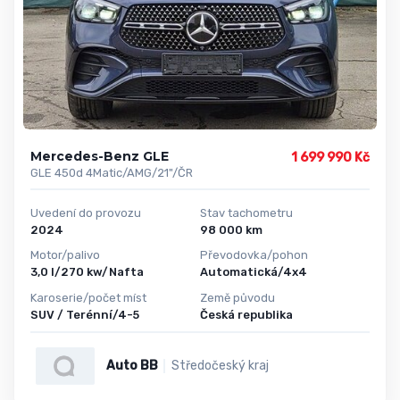
Mercedes-Benz GLE
1 699 990 Kč
GLE 450d 4Matic/AMG/21"/ČR
Uvedení do provozu
Stav tachometru
2024
98 000 km
Motor/palivo
Převodovka/pohon
3,0 l/270 kw/Nafta
Automatická/4x4
Karoserie/počet míst
Země původu
SUV / Terénní/4-5
Česká republika
Auto BB
Středočeský kraj