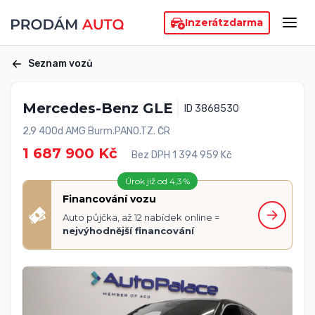
Inzerát
zdarma
Seznam vozů
Mercedes-Benz GLE
ID 3868530
2,9 400d AMG Burm.PANO.TZ. ČR
1 687 900 Kč
Bez DPH 1 394 959 Kč
Úrok již od 4,3 %
Financování vozu
Auto půjčka, až 12 nabídek online =
nejvýhodnější financování