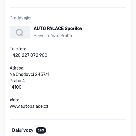
Prodávající
AUTO PALACE Spořilov
Hlavní město Praha
Telefon:

+420 227 072 900

Adresa:

Na Chodovci 2457/1

Praha 4

14100

Web:

www.autopalace.cz
Další vozy
283