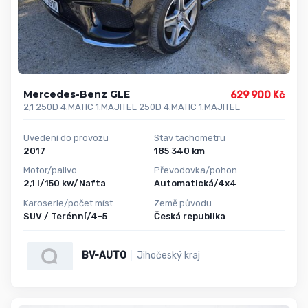
Mercedes-Benz GLE
629 900 Kč
2,1 250D 4.MATIC 1.MAJITEL 250D 4.MATIC 1.MAJITEL
Uvedení do provozu
Stav tachometru
2017
185 340 km
Motor/palivo
Převodovka/pohon
2,1 l/150 kw/Nafta
Automatická/4x4
Karoserie/počet míst
Země původu
SUV / Terénní/4-5
Česká republika
BV-AUTO
Jihočeský kraj