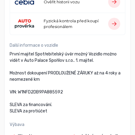
Ověřit historii vozu
Fyzická kontrola před koupí
profesionálem
Další informace o vozidle
První majitel Spotřebitelský úvěr možný Vozidlo možno
vidět v Auto Palace Spořilov s.r.o.. 1. majitel.
Možnost dokoupení PRODLOUŽENÉ ZÁRUKY až na 4 roky a
neomezené km
VIN: W1NFD2DB9PA885592
SLEVA za financování.
SLEVA za protiúčet
Výbava