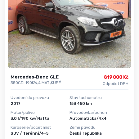
Mercedes-Benz GLE
819 000 Kč
350CDi 190KW,4 MAT.,KUPÉ.
Odpočet DPH
Uvedení do provozu
Stav tachometru
2017
153 450 km
Motor/palivo
Převodovka/pohon
3,0 l/190 kw/Nafta
Automatická/4x4
Karoserie/počet míst
Země původu
SUV / Terénní/4-5
Česká republika