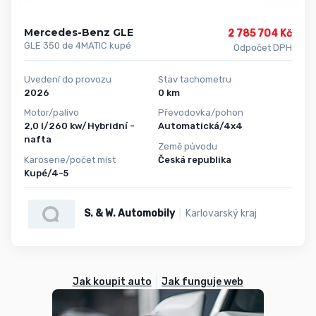
Mercedes-Benz GLE
2 785 704 Kč
GLE 350 de 4MATIC kupé
Odpočet DPH
Uvedení do provozu
Stav tachometru
2026
0 km
Motor/palivo
Převodovka/pohon
2,0 l/260 kw/Hybridní -
Automatická/4x4
nafta
Země původu
Karoserie/počet míst
Česká republika
Kupé/4-5
S. & W. Automobily
Karlovarský kraj
Jak koupit auto
Jak funguje web