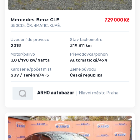
Mercedes-Benz GLE
729 000 Kč
350CDi, ČR, 4MATIC, KUPÉ.
Uvedení do provozu
Stav tachometru
2018
219 311 km
Motor/palivo
Převodovka/pohon
3,0 l/190 kw/Nafta
Automatická/4x4
Karoserie/počet míst
Země původu
SUV / Terénní/4-5
Česká republika
ARHO autobazar
Hlavní město Praha