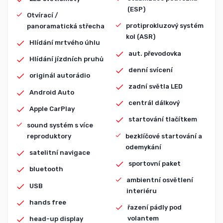
(ESP)
Otvírací /
protiprokluzový systém
panoramatická střecha
kol (ASR)
Hlídání mrtvého úhlu
aut. převodovka
Hlídání jízdních pruhů
denní svícení
originál autorádio
zadní světla LED
Android Auto
centrál dálkový
Apple CarPlay
startování tlačítkem
sound systém s více
bezklíčové startování a
reproduktory
odemykání
satelitní navigace
sportovní paket
bluetooth
ambientní osvětlení
USB
interiéru
hands free
řazení pádly pod
volantem
head-up display