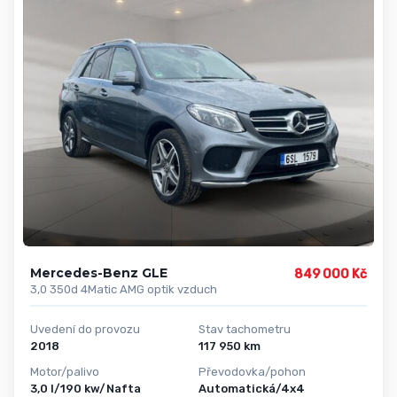
Mercedes-Benz GLE
849 000 Kč
3,0 350d 4Matic AMG optik vzduch
Uvedení do provozu
Stav tachometru
2018
117 950 km
Motor/palivo
Převodovka/pohon
3,0 l/190 kw/Nafta
Automatická/4x4