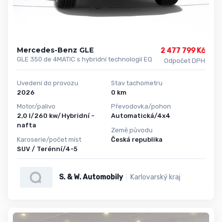
Mercedes-Benz GLE
2 477 799 Kč
GLE 350 de 4MATIC s hybridní technologií EQ
Odpočet DPH
Uvedení do provozu
Stav tachometru
2026
0 km
Motor/palivo
Převodovka/pohon
2,0 l/260 kw/Hybridní -
Automatická/4x4
nafta
Země původu
Karoserie/počet míst
Česká republika
SUV / Terénní/4-5
S. & W. Automobily
Karlovarský kraj