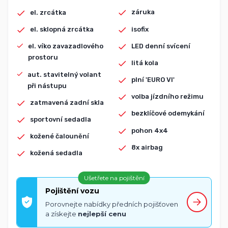
záruka
el. zrcátka
isofix
el. sklopná zrcátka
LED denní svícení
el. víko zavazadlového
prostoru
litá kola
aut. stavitelný volant
plní 'EURO VI'
při nástupu
volba jízdního režimu
zatmavená zadní skla
bezklíčové odemykání
sportovní sedadla
pohon 4x4
kožené čalounění
8x airbag
kožená sedadla
Ušetřete na pojištění
Pojištění vozu
Porovnejte nabídky předních pojišťoven
a získejte
nejlepší cenu