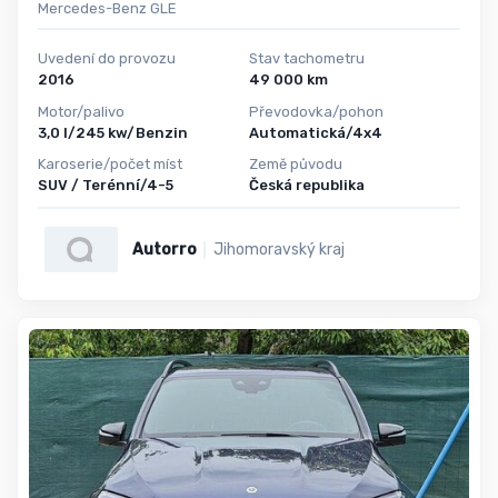
Mercedes-Benz GLE
Uvedení do provozu
Stav tachometru
2016
49 000 km
Motor/palivo
Převodovka/pohon
3,0 l/245 kw/Benzin
Automatická/4x4
Karoserie/počet míst
Země původu
SUV / Terénní/4-5
Česká republika
Autorro
Jihomoravský kraj