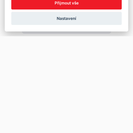
Přijmout vše
Nastavení
Copyright © 2026
Prodej
Koupě
Vložit inzerát
Najít auto
Jak prodat auto
Jak koupit auto
Pro prodejce
Financování vozu
Premium
Pojištění vozu