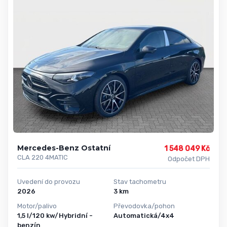
Mercedes-Benz Ostatní
1 548 049 Kč
CLA 220 4MATIC
Odpočet DPH
Uvedení do provozu
Stav tachometru
2026
3 km
Motor/palivo
Převodovka/pohon
1,5 l/120 kw/Hybridní -
Automatická/4x4
benzín