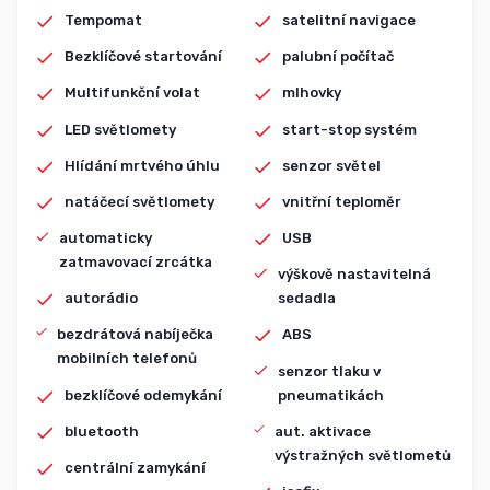
Tempomat
satelitní navigace
Bezklíčové startování
palubní počítač
Multifunkční volat
mlhovky
LED světlomety
start-stop systém
Hlídání mrtvého úhlu
senzor světel
natáčecí světlomety
vnitřní teploměr
automaticky
USB
zatmavovací zrcátka
výškově nastavitelná
autorádio
sedadla
bezdrátová nabíječka
ABS
mobilních telefonů
senzor tlaku v
bezklíčové odemykání
pneumatikách
bluetooth
aut. aktivace
výstražných světlometů
centrální zamykání