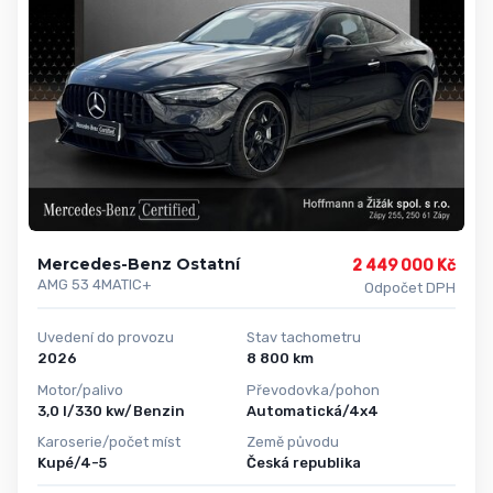
Mercedes-Benz Ostatní
2 449 000 Kč
AMG 53 4MATIC+
Odpočet DPH
Uvedení do provozu
Stav tachometru
2026
8 800 km
Motor/palivo
Převodovka/pohon
3,0 l/330 kw/Benzin
Automatická/4x4
Karoserie/počet míst
Země původu
Kupé/4-5
Česká republika