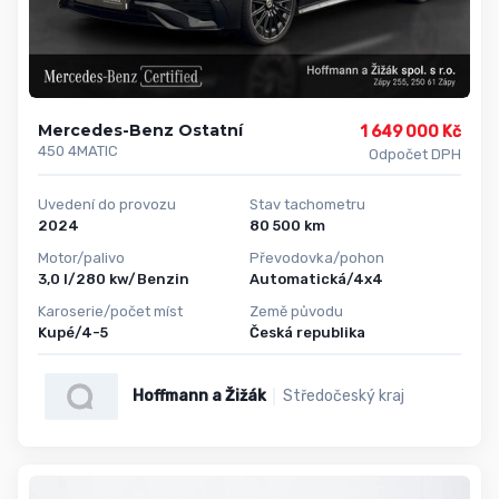
Mercedes-Benz Ostatní
1 649 000 Kč
450 4MATIC
Odpočet DPH
Uvedení do provozu
Stav tachometru
2024
80 500 km
Motor/palivo
Převodovka/pohon
3,0 l/280 kw/Benzin
Automatická/4x4
Karoserie/počet míst
Země původu
Kupé/4-5
Česká republika
Hoffmann a Žižák
Středočeský kraj