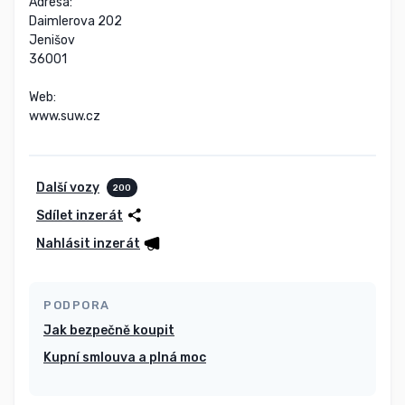
Adresa:

Daimlerova 202

Jenišov

36001

Web:

www.suw.cz
Další vozy
200
Sdílet inzerát
Nahlásit inzerát
PODPORA
Jak bezpečně koupit
Kupní smlouva a plná moc