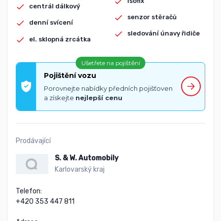
isofix
centrál dálkový
senzor stěračů
denní svícení
sledování únavy řidiče
el. sklopná zrcátka
Ušetřete na pojištění
Pojištění vozu
Porovnejte nabídky předních pojišťoven
a získejte
nejlepší cenu
Prodávající
S. & W. Automobily
Karlovarský kraj
Telefon:

+420 353 447 811
