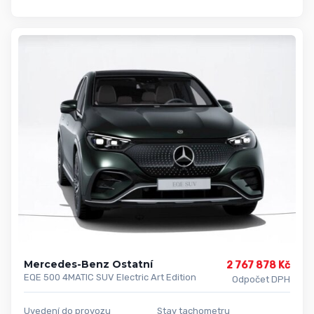
Mercedes-Benz Ostatní
2 767 878 Kč
EQE 500 4MATIC SUV Electric Art Edition
Odpočet DPH
Uvedení do provozu
Stav tachometru