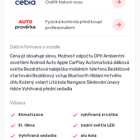
Ověřit historii vozu
Fyzická kontrola před koupí
profesionálem
Další informace o vozidle
Cena již obsahuje slevu. Možnost odpočtu DPH Ambientní
osvětlení Android Auto Apple CarPlay Automatická dálková
světla Bezdrátová nabíječka mobilních telefonů Bezklíčové
startování Bezklíčový vstup Bluetooth Hlídání mrtvého
úhlu Kožený volant Litá kola Navigace Sledování únavy
řidiče Vyhřívaná přední sedadla
Výbava
Klimatizace
vyhřívaná zrcátka
El. Okna
zadní světla LED
Vyhřívaná sedadla
alu kola