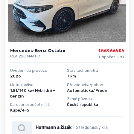
Mercedes-Benz Ostatní
1 563 666 Kč
CLA 220 4MATIC
Odpočet DPH
Uvedení do provozu
Stav tachometru
2026
7 km
Motor/palivo
Převodovka/pohon
1,5 l/140 kw/Hybridní -
Automatická/Přední
benzín
Země původu
Karoserie/počet míst
Česká republika
Kupé/4-5
Hoffmann a Žižák
Středočeský kraj