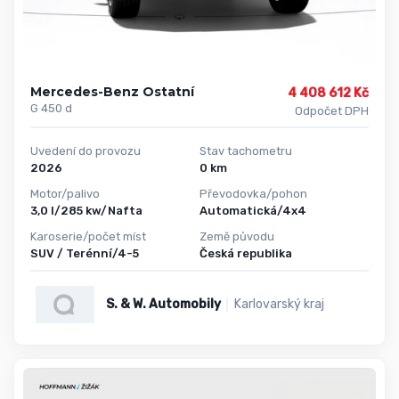
Mercedes-Benz Ostatní
4 408 612 Kč
G 450 d
Odpočet DPH
Uvedení do provozu
Stav tachometru
2026
0 km
Motor/palivo
Převodovka/pohon
3,0 l/285 kw/Nafta
Automatická/4x4
Karoserie/počet míst
Země původu
SUV / Terénní/4-5
Česká republika
S. & W. Automobily
Karlovarský kraj