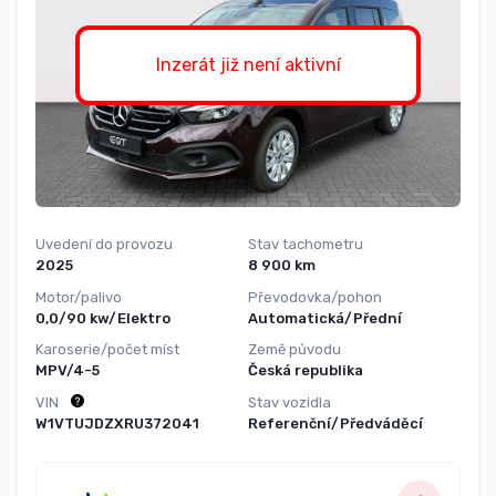
Inzerát již není aktivní
Uvedení do provozu
Stav tachometru
2025
8 900 km
Motor/palivo
Převodovka/pohon
0,0/90 kw/Elektro
Automatická/Přední
Karoserie/počet míst
Země původu
MPV/4-5
Česká republika
VIN
Stav vozidla
W1VTUJDZXRU372041
Referenční/Předváděcí