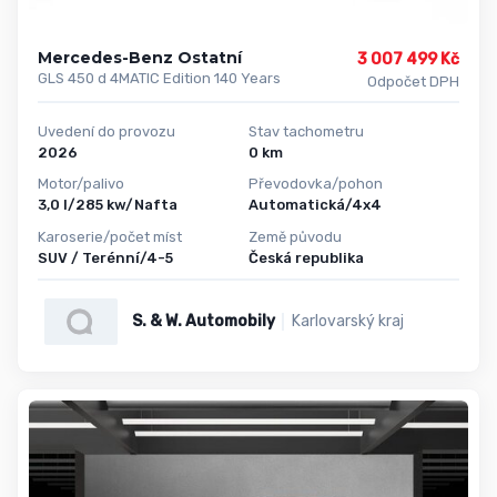
Mercedes-Benz Ostatní
3 007 499 Kč
GLS 450 d 4MATIC Edition 140 Years
Odpočet DPH
Uvedení do provozu
Stav tachometru
2026
0 km
Motor/palivo
Převodovka/pohon
3,0 l/285 kw/Nafta
Automatická/4x4
Karoserie/počet míst
Země původu
SUV / Terénní/4-5
Česká republika
S. & W. Automobily
Karlovarský kraj