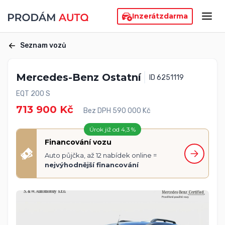
Inzerát
zdarma
Seznam vozů
Mercedes-Benz Ostatní
ID 6251119
EQT 200 S
713 900 Kč
Bez DPH 590 000 Kč
Úrok již od 4,3 %
Financování vozu
Auto půjčka, až 12 nabídek online =
nejvýhodnější financování