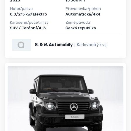
2025
13 000 km
Motor/palivo
Převodovka/pohon
0,0/215 kw/Elektro
Automatická/4x4
Karoserie/počet míst
Země původu
SUV / Terénní/4-5
Česká republika
S. & W. Automobily
Karlovarský kraj