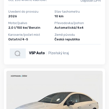
Odpočet DPH
Uvedení do provozu
Stav tachometru
2026
10 km
Motor/palivo
Převodovka/pohon
2,0 l/150 kw/Benzin
Automatická/4x4
Karoserie/počet míst
Země původu
Ostatní/4-5
Česká republika
VSP Auto
Plzeňský kraj