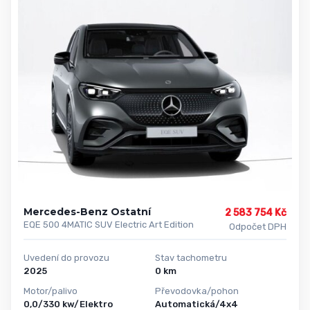
Mercedes-Benz Ostatní
2 583 754 Kč
EQE 500 4MATIC SUV Electric Art Edition
Odpočet DPH
Uvedení do provozu
Stav tachometru
2025
0 km
Motor/palivo
Převodovka/pohon
0,0/330 kw/Elektro
Automatická/4x4