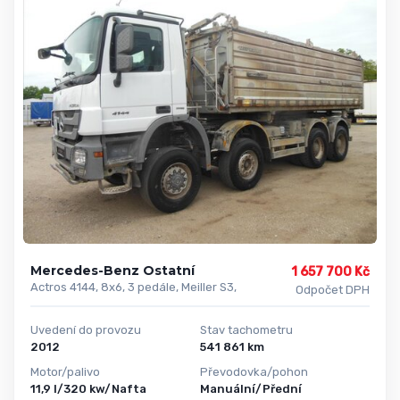
Mercedes-Benz Ostatní
1 657 700 Kč
Actros 4144, 8x6, 3 pedále, Meiller S3,
Odpočet DPH
Uvedení do provozu
Stav tachometru
2012
541 861 km
Motor/palivo
Převodovka/pohon
11,9 l/320 kw/Nafta
Manuální/Přední