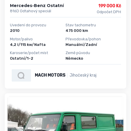
Mercedes-Benz Ostatní
199 000 Kč
816D Odtahový speciál
Odpočet DPH
Uvedení do provozu
Stav tachometru
2010
475 000 km
Motor/palivo
Převodovka/pohon
4,2 l/115 kw/Nafta
Manuální/Zadní
Karoserie/počet míst
Země původu
Ostatní/1-2
Německo
MACH MOTORS
Jihočeský kraj