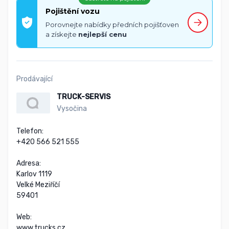
Pojištění vozu
Porovnejte nabídky předních pojišťoven
a získejte
nejlepší cenu
Prodávající
TRUCK-SERVIS
Vysočina
Telefon:

+420 566 521 555

Adresa:

Karlov 1119

Velké Meziříčí

59401

Web:

www.trucks.cz