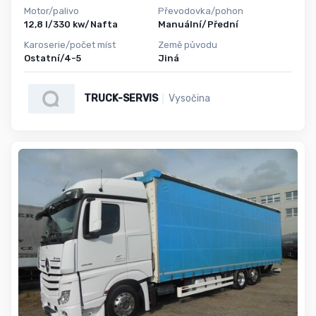
Motor/palivo
Převodovka/pohon
12,8 l/330 kw/Nafta
Manuální/Přední
Karoserie/počet míst
Země původu
Ostatní/4-5
Jiná
TRUCK-SERVIS
Vysočina