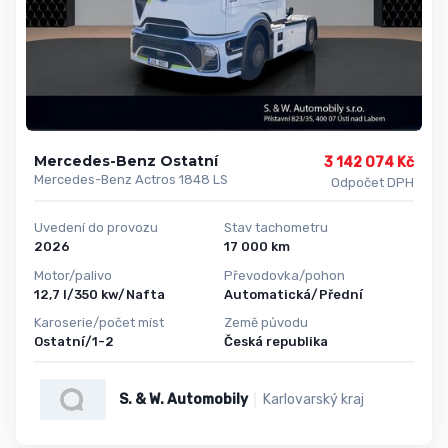
Mercedes-Benz Ostatní
3 142 074 Kč
Mercedes-Benz Actros 1848 LS
Odpočet DPH
Uvedení do provozu
Stav tachometru
2026
17 000 km
Motor/palivo
Převodovka/pohon
12,7 l/350 kw/Nafta
Automatická/Přední
Karoserie/počet míst
Země původu
Ostatní/1-2
Česká republika
S. & W. Automobily
Karlovarský kraj