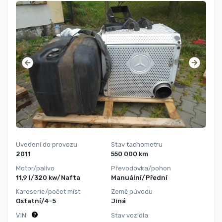
Uvedení do provozu
Stav tachometru
2011
550 000 km
Motor/palivo
Převodovka/pohon
11,9 l/320 kw/Nafta
Manuální/Přední
Karoserie/počet míst
Země původu
Ostatní/4-5
Jiná
VIN
Stav vozidla