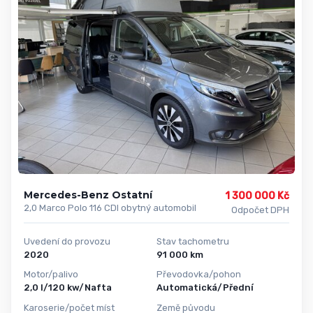
Mercedes-Benz Ostatní
1 300 000 Kč
2,0 Marco Polo 116 CDI obytný automobil
Odpočet DPH
Uvedení do provozu
Stav tachometru
2020
91 000 km
Motor/palivo
Převodovka/pohon
2,0 l/120 kw/Nafta
Automatická/Přední
Karoserie/počet míst
Země původu