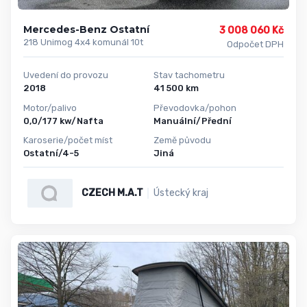
Mercedes-Benz Ostatní
3 008 060 Kč
218 Unimog 4x4 komunál 10t
Odpočet DPH
Uvedení do provozu
Stav tachometru
2018
41 500 km
Motor/palivo
Převodovka/pohon
0,0/177 kw/Nafta
Manuální/Přední
Karoserie/počet míst
Země původu
Ostatní/4-5
Jiná
CZECH M.A.T
Ústecký kraj