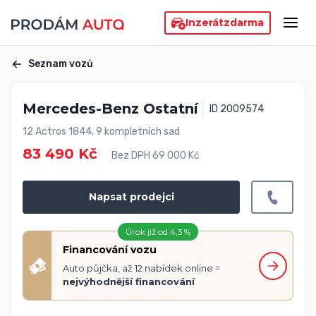
Inzerát
zdarma
Seznam vozů
Mercedes-Benz Ostatní
ID 2009574
12 Actros 1844, 9 kompletních sad
83 490 Kč
Bez DPH 69 000 Kč
Napsat prodejci
Úrok již od 4,3 %
Financování vozu
Auto půjčka, až 12 nabídek online =
nejvýhodnější financování