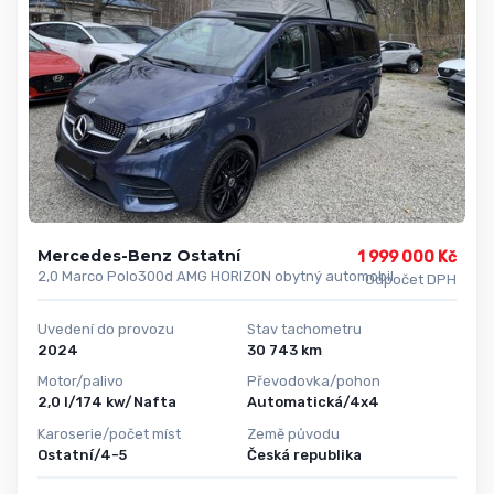
Mercedes-Benz Ostatní
1 999 000 Kč
2,0 Marco Polo300d AMG HORIZON obytný automobil
Odpočet DPH
Uvedení do provozu
Stav tachometru
2024
30 743 km
Motor/palivo
Převodovka/pohon
2,0 l/174 kw/Nafta
Automatická/4x4
Karoserie/počet míst
Země původu
Ostatní/4-5
Česká republika