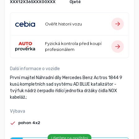
XXX12X365XXX00XXX
Ojeté
Ověřit historii vozu
Fyzická kontrola před koupí
profesionálem
Další informace o vozidle
První majitel Náhradní díly Mercedes Benz Actros 1844 9
kusů kompletních sad systému AD BLUE katalizátor -
tvýfuk nádrž čerpadlo řídící jednotka držáky čidla NOX
kabeláž.;
Výbava
pohon 4x2
Ušetřete na pojištění