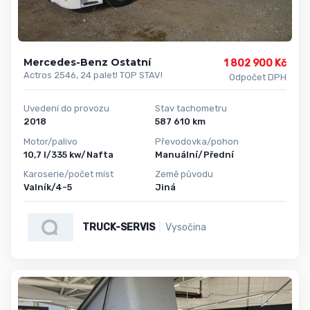
Mercedes-Benz Ostatní
1 802 900 Kč
Actros 2546, 24 palet! TOP STAV!
Odpočet DPH
Uvedení do provozu
Stav tachometru
2018
587 610 km
Motor/palivo
Převodovka/pohon
10,7 l/335 kw/Nafta
Manuální/Přední
Karoserie/počet míst
Země původu
Valník/4-5
Jiná
TRUCK-SERVIS
Vysočina