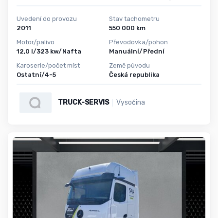
Uvedení do provozu
Stav tachometru
2011
550 000 km
Motor/palivo
Převodovka/pohon
12,0 l/323 kw/Nafta
Manuální/Přední
Karoserie/počet míst
Země původu
Ostatní/4-5
Česká republika
TRUCK-SERVIS
Vysočina