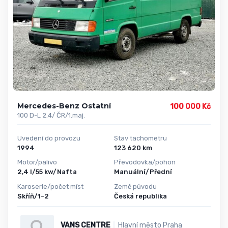
Mercedes-Benz Ostatní
100 000 Kč
100 D-L 2.4/ ČR/1.maj.
Uvedení do provozu
Stav tachometru
1994
123 620 km
Motor/palivo
Převodovka/pohon
2,4 l/55 kw/Nafta
Manuální/Přední
Karoserie/počet míst
Země původu
Skříň/1-2
Česká republika
VANS CENTRE
Hlavní město Praha