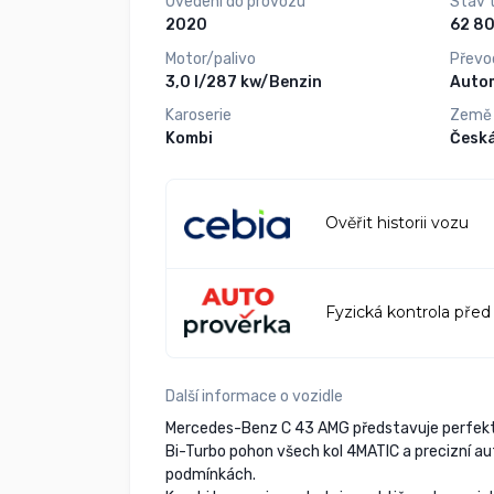
Uvedení do provozu
Stav 
2020
Motor/palivo
Převo
3,0 l/287 kw/Benzin
Auto
Karoserie
Země
Kombi
Česká
Ověřit historii vozu
Fyzická kontrola před
Další informace o vozidle
Mercedes-Benz C 43 AMG představuje perfek
Bi-Turbo pohon všech kol 4MATIC a precizní aut
podmínkách.