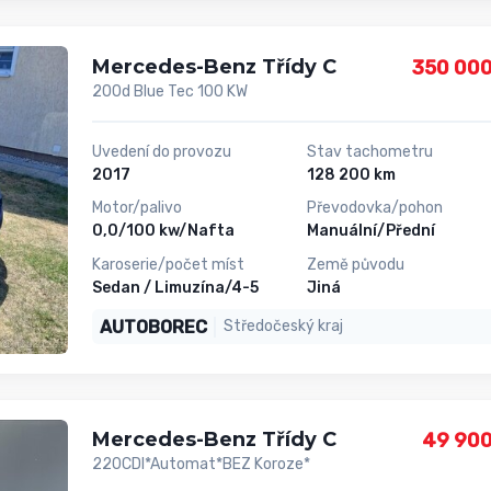
Mercedes-Benz Třídy C
350 000
200d Blue Tec 100 KW
Uvedení do provozu
Stav tachometru
2017
128 200 km
Motor/palivo
Převodovka/pohon
0,0/100 kw/Nafta
Manuální/Přední
Karoserie/počet míst
Země původu
Sedan / Limuzína/4-5
Jiná
AUTOBOREC
Středočeský kraj
Mercedes-Benz Třídy C
49 900
220CDI*Automat*BEZ Koroze*