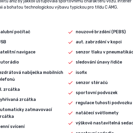
ilitu aniž by jakkoli ustupovala sportovnímu charakteru vozu. Interiér
ii a bohatou technologickou výbavu typickou pro třídu C AMG.
alubní počítač
nouzové brzdění (PEBS)
USB
aut. zabrzdění v kopci
atelitní navigace
senzor tlaku v pneumatiká
autorádio
sledování únavy řidiče
ezdrátová nabíječka mobilních
isofix
elefonů
senzor stěračů
l. zrcátka
sportovní podvozek
yhřívaná zrcátka
regulace tuhosti podvozku
utomaticky zatmavovací
natáčecí světlomety
rcátka
výškově nastavitelná seda
enní svícení