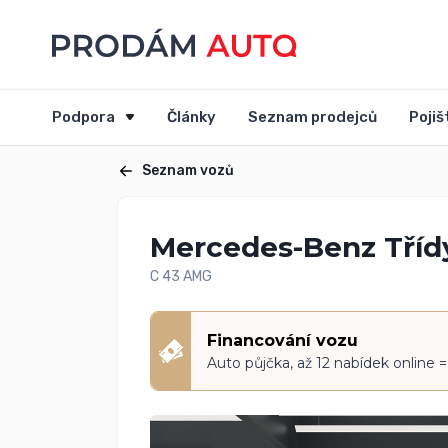
Podpora
Články
Seznam prodejců
Pojiš
Seznam vozů
Mercedes-Benz Tříd
C 43 AMG
Financování vozu
Auto půjčka, až 12 nabídek online 