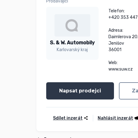
Prodávající
Telefon:

+420 353 447 
Adresa:

Daimlerova 202
S. & W. Automobily
Jenišov

36001

Karlovarský kraj
Web:

www.suw.cz
Napsat prodejci
Za
Sdílet inzerát
Nahlásit inzerát