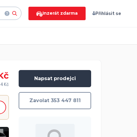
Inzerát zdarma
Přihlásit se
Kč
Napsat prodejci
4 Kč
Zavolat 353 447 811