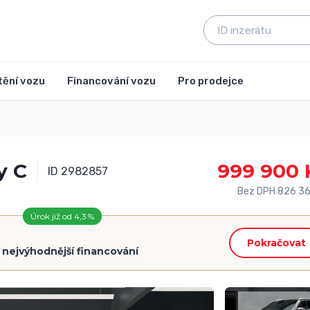
tění vozu
Financování vozu
Pro prodejce
y C
999 900 
ID 2982857
Bez DPH 826 36
Úrok již od 4,3 %
Pokračovat
=
nejvýhodnější financování