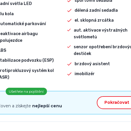
sportovní sedadla
adní světla LED
dělená zadní sedadla
lu kola
el. sklopná zrcátka
automatické parkování
aut. aktivace výstražných
eaktivace airbagu
světlometů
polujezdce
senzor opotřebení brzdový
ABS
destiček
tabilizace podvozku (ESP)
brzdový asistent
rotiprokluzový systém kol
imobilizér
ASR)
Ušetřete na pojištění
Pokračovat
ťoven a získejte
nejlepší cenu