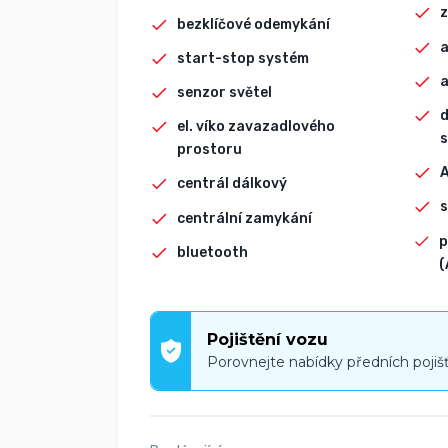
z
bezklíčové odemykání
a
start-stop systém
senzor světel
d
el. víko zavazadlového
s
prostoru
centrál dálkový
s
centrální zamykání
p
bluetooth
(
Pojištění vozu
Porovnejte nabídky předních pojiš