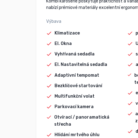
Kombi karoserie poskytuje praktičnost a variab
nabízí prémiové materiály excelentní ergonom
Výbava
Klimatizace
p
El. Okna
Vyhřívaná sedadla
s
El. Nastavitelná sedadla
Adaptivní tempomat
b
t
Bezklíčové startování
e
Multifunkční volat
v
Parkovací kamera
a
Otvírací / panoramatická
z
střecha
d
Hlídání mrtvého úhlu