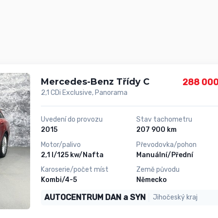
Mercedes-Benz Třídy C
288 000
2,1 CDi Exclusive, Panorama
Uvedení do provozu
Stav tachometru
2015
207 900 km
Motor/palivo
Převodovka/pohon
2,1 l/125 kw/Nafta
Manuální/Přední
Karoserie/počet míst
Země původu
Kombi/4-5
Německo
AUTOCENTRUM DAN a SYN
Jihočeský kraj