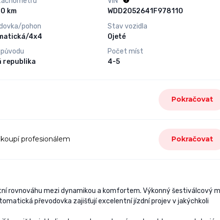
tachometru
VIN
62 800 km
WDD2052641F978110
dovka/pohon
Stav vozidla
matická/4x4
Ojeté
 původu
Počet míst
 republika
4-5
Pokračovat
 koupí profesionálem
Pokračovat
tní rovnováhu mezi dynamikou a komfortem. Výkonný šestiválcový 
omatická převodovka zajišťují excelentní jízdní projev v jakýchkoli