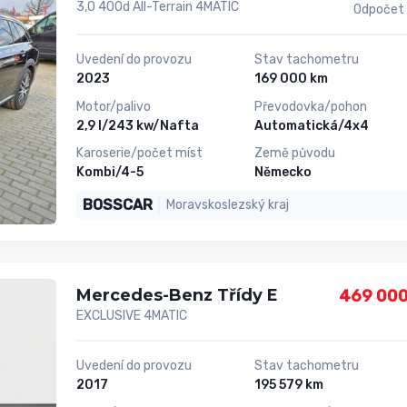
3,0 400d All-Terrain 4MATIC
Odpočet
Uvedení do provozu
Stav tachometru
2023
169 000 km
Motor/palivo
Převodovka/pohon
2,9 l/243 kw/Nafta
Automatická/4x4
Karoserie/počet míst
Země původu
Kombi/4-5
Německo
BOSSCAR
Moravskoslezský kraj
Mercedes-Benz Třídy E
469 000
EXCLUSIVE 4MATIC
Uvedení do provozu
Stav tachometru
2017
195 579 km