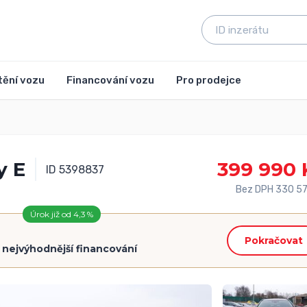
tění vozu
Financování vozu
Pro prodejce
y E
399 990 
ID 5398837
Bez DPH 330 57
Úrok již od 4,3 %
Pokračovat
=
nejvýhodnější financování