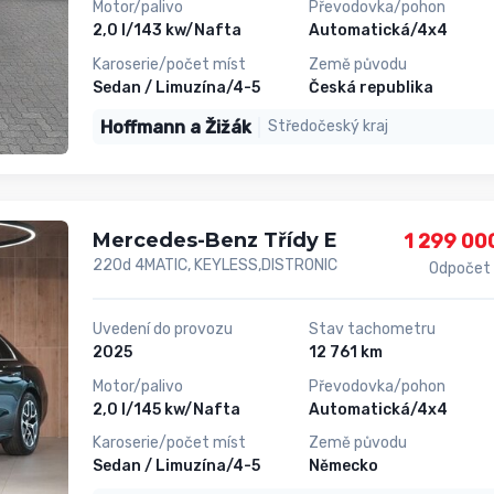
Motor/palivo
Převodovka/pohon
2,0 l/143 kw/Nafta
Automatická/4x4
Karoserie/počet míst
Země původu
Sedan / Limuzína/4-5
Česká republika
Hoffmann a Žižák
Středočeský kraj
Mercedes-Benz Třídy E
1 299 00
220d 4MATIC, KEYLESS,DISTRONIC
Odpočet
Uvedení do provozu
Stav tachometru
2025
12 761 km
Motor/palivo
Převodovka/pohon
2,0 l/145 kw/Nafta
Automatická/4x4
Karoserie/počet míst
Země původu
Sedan / Limuzína/4-5
Německo