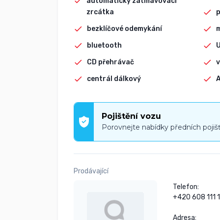
automaticky zatmavovací
zrcátka
p
bezklíčové odemykání
bluetooth
CD přehrávač
v
centrál dálkový
Pojištění vozu
Porovnejte nabídky předních pojiš
Prodávající
Telefon:

+420 608 111 11
Adresa:
