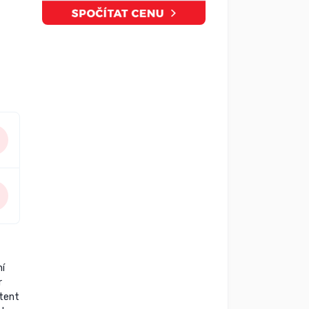
ní
r
stent