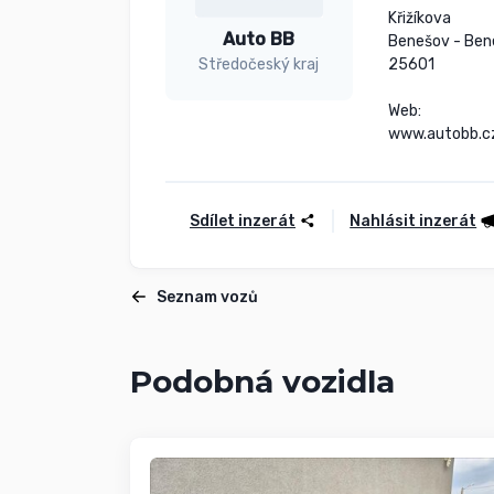
Křižíkova

Auto BB
Benešov - Ben
25601

Středočeský kraj
Web:

www.autobb.c
Sdílet inzerát
Nahlásit inzerát
Seznam vozů
Podobná vozidla