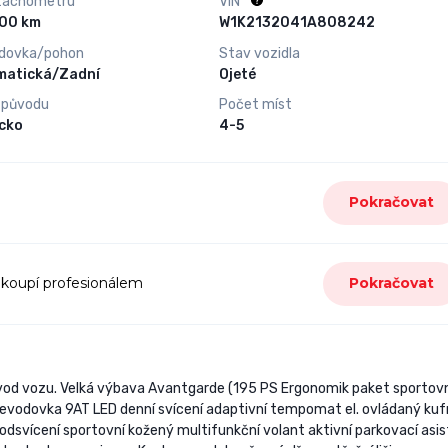
tachometru
VIN
275 200 km
W1K2132041A808242
dovka/pohon
Stav vozidla
matická/Zadní
Ojeté
 původu
Počet míst
cko
4-5
Pokračovat
 koupí profesionálem
Pokračovat
vod vozu. Velká výbava Avantgarde (195 PS Ergonomik paket sportov
evodovka 9AT LED denní svícení adaptivní tempomat el. ovládaný kuf
dsvícení sportovní kožený multifunkční volant aktivní parkovací asi