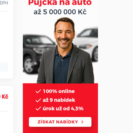
 DPH
 Kč