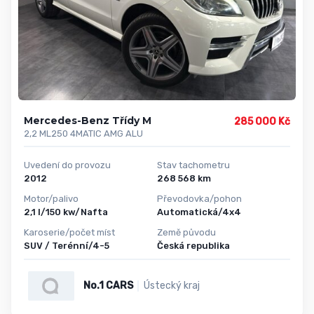
Mercedes-Benz Třídy M
285 000 Kč
2,2 ML250 4MATIC AMG ALU
Uvedení do provozu
Stav tachometru
2012
268 568 km
Motor/palivo
Převodovka/pohon
2,1 l/150 kw/Nafta
Automatická/4x4
Karoserie/počet míst
Země původu
SUV / Terénní/4-5
Česká republika
No.1 CARS
Ústecký kraj