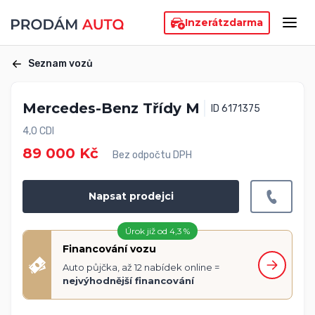
Inzerát
zdarma
Seznam vozů
Mercedes-Benz Třídy M
ID 6171375
4,0 CDI
89 000 Kč
Bez odpočtu DPH
Napsat prodejci
Úrok již od 4,3 %
Financování vozu
Auto půjčka, až 12 nabídek online =
nejvýhodnější financování