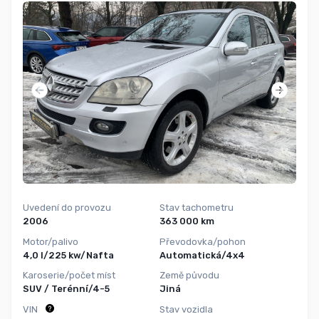
Uvedení do provozu
Stav tachometru
2006
363 000 km
Motor/palivo
Převodovka/pohon
4,0 l/225 kw/Nafta
Automatická/4x4
Karoserie/počet míst
Země původu
SUV / Terénní/4-5
Jiná
VIN
Stav vozidla