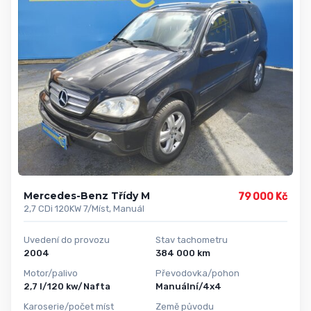
Mercedes-Benz Třídy M
79 000 Kč
2,7 CDi 120KW 7/Míst, Manuál
Uvedení do provozu
Stav tachometru
2004
384 000 km
Motor/palivo
Převodovka/pohon
2,7 l/120 kw/Nafta
Manuální/4x4
Karoserie/počet míst
Země původu