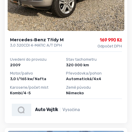
Mercedes-Benz Třídy M
169 990 Kč
3,0 320CDI 4-MATIC A/T DPH
Odpočet DPH
Uvedení do provozu
Stav tachometru
2009
320 000 km
Motor/palivo
Převodovka/pohon
3,0 l/165 kw/Nafta
Automatická/4x4
Karoserie/počet míst
Země původu
Kombi/4-5
Německo
Auto Vojtík
Vysočina