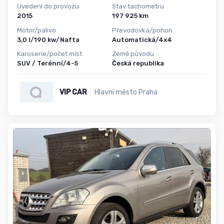
Uvedení do provozu
Stav tachometru
2015
197 925 km
Motor/palivo
Převodovka/pohon
3,0 l/190 kw/Nafta
Automatická/4x4
Karoserie/počet míst
Země původu
SUV / Terénní/4-5
Česká republika
VIP CAR
Hlavní město Praha