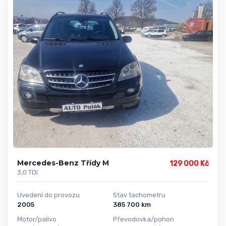
Mercedes-Benz Třídy M
129 000 Kč
3,0 TDI
Uvedení do provozu
Stav tachometru
2005
385 700 km
Motor/palivo
Převodovka/pohon