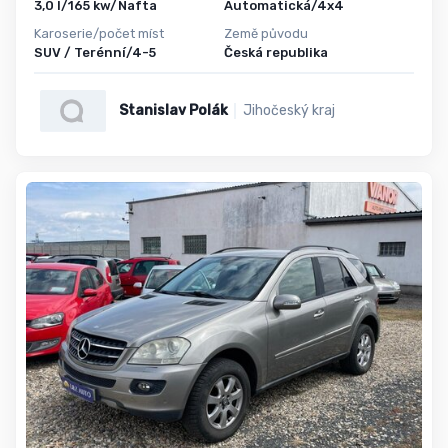
3,0 l/165 kw/Nafta
Automatická/4x4
Karoserie/počet míst
Země původu
SUV / Terénní/4-5
Česká republika
Stanislav Polák
Jihočeský kraj