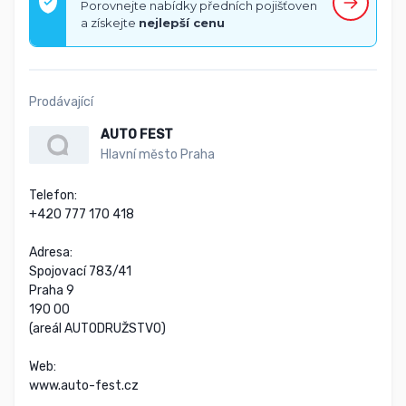
Porovnejte nabídky předních pojišťoven
a získejte
nejlepší cenu
Prodávající
AUTO FEST
Hlavní město Praha
Telefon:

+420 777 170 418

Adresa:

Spojovací 783/41

Praha 9

190 00

(areál AUTODRUŽSTVO)

Web:

www.auto-fest.cz