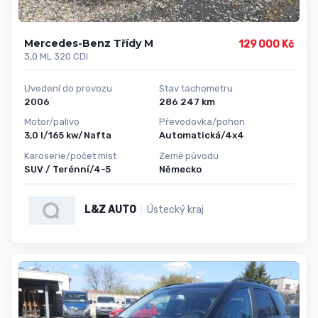
Mercedes-Benz Třídy M
129 000 Kč
3,0 ML 320 CDI
Uvedení do provozu
Stav tachometru
2006
286 247 km
Motor/palivo
Převodovka/pohon
3,0 l/165 kw/Nafta
Automatická/4x4
Karoserie/počet míst
Země původu
SUV / Terénní/4-5
Německo
L&Z AUTO
Ústecký kraj