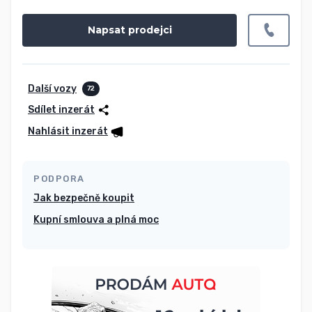
Napsat prodejci
Další vozy
72
Sdílet inzerát
Nahlásit inzerát
PODPORA
Jak bezpečně koupit
Kupní smlouva a plná moc