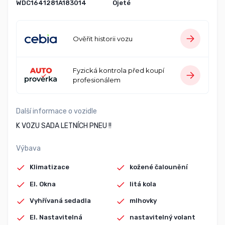
WDC1641281A183014
Ojeté
Ověřit historii vozu
Fyzická kontrola před koupí
profesionálem
Další informace o vozidle
K VOZU SADA LETNÍCH PNEU !!
Výbava
Klimatizace
kožené čalounění
El. Okna
litá kola
Vyhřívaná sedadla
mlhovky
El. Nastavitelná
nastavitelný volant