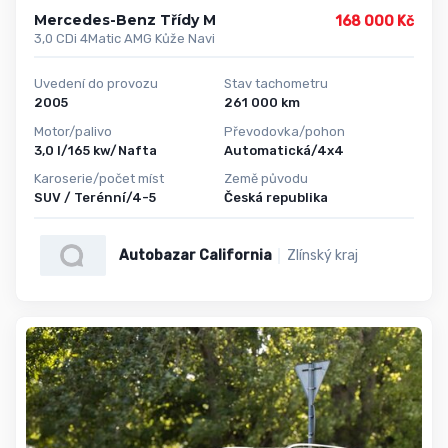
Mercedes-Benz Třídy M
168 000 Kč
3,0 CDi 4Matic AMG Kůže Navi
Uvedení do provozu
Stav tachometru
2005
261 000 km
Motor/palivo
Převodovka/pohon
3,0 l/165 kw/Nafta
Automatická/4x4
Karoserie/počet míst
Země původu
SUV / Terénní/4-5
Česká republika
Autobazar California
Zlínský kraj