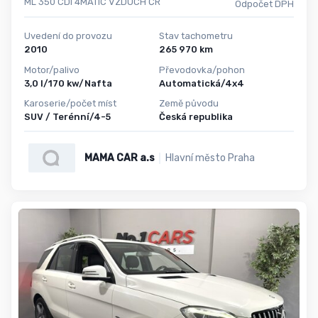
ML 350 CDI 4MATIC VZDUCH ČR
Odpočet DPH
Uvedení do provozu
Stav tachometru
2010
265 970 km
Motor/palivo
Převodovka/pohon
3,0 l/170 kw/Nafta
Automatická/4x4
Karoserie/počet míst
Země původu
SUV / Terénní/4-5
Česká republika
MAMA CAR a.s
Hlavní město Praha