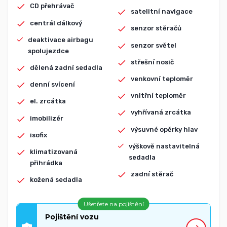
CD přehrávač
satelitní navigace
centrál dálkový
senzor stěračů
deaktivace airbagu
senzor světel
spolujezdce
střešní nosič
dělená zadní sedadla
venkovní teploměr
denní svícení
vnitřní teploměr
el. zrcátka
vyhřívaná zrcátka
imobilizér
výsuvné opěrky hlav
isofix
výškově nastavitelná
klimatizovaná
sedadla
přihrádka
zadní stěrač
kožená sedadla
Ušetřete na pojištění
Pojištění vozu