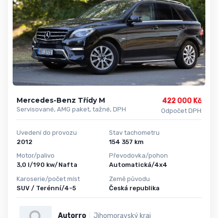
Mercedes-Benz Třídy M
422 000 Kč
Servisované, AMG paket, tažné, DPH
Odpočet DPH
Uvedení do provozu
Stav tachometru
2012
154 357 km
Motor/palivo
Převodovka/pohon
3,0 l/190 kw/Nafta
Automatická/4x4
Karoserie/počet míst
Země původu
SUV / Terénní/4-5
Česká republika
Autorro
Jihomoravský kraj