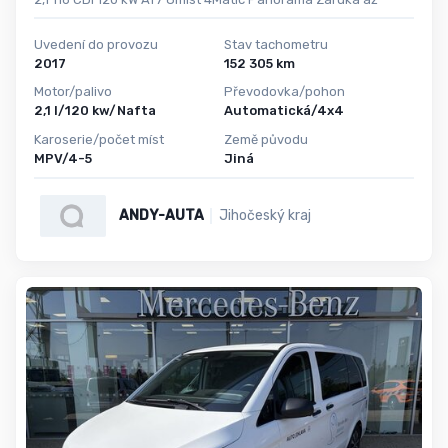
Uvedení do provozu
Stav tachometru
2017
152 305 km
Motor/palivo
Převodovka/pohon
2,1 l/120 kw/Nafta
Automatická/4x4
Karoserie/počet míst
Země původu
MPV/4-5
Jiná
ANDY-AUTA
Jihočeský kraj