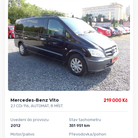
Mercedes-Benz Vito
219 000 Kč
2,1 CDi 116, AUTOMAT, 8 MÍST.
Uvedení do provozu
Stav tachometru
2012
351 951 km
Motor/palivo
Převodovka/pohon