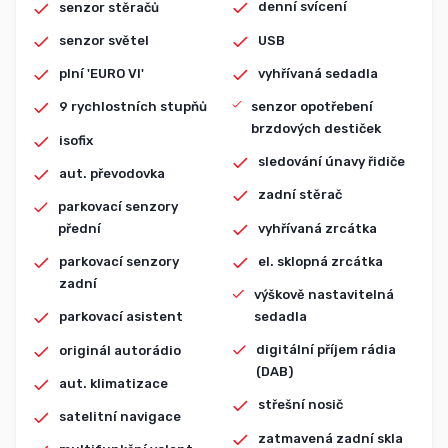
denní svícení
senzor stěračů
USB
senzor světel
vyhřívaná sedadla
plní 'EURO VI'
senzor opotřebení
9 rychlostních stupňů
brzdových destiček
isofix
sledování únavy řidiče
aut. převodovka
zadní stěrač
parkovací senzory
vyhřívaná zrcátka
přední
el. sklopná zrcátka
parkovací senzory
zadní
výškově nastavitelná
sedadla
parkovací asistent
digitální příjem rádia
originál autorádio
(DAB)
aut. klimatizace
střešní nosič
satelitní navigace
zatmavená zadní skla