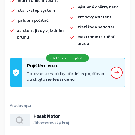
multifunkční volant
výsuvné opěrky hlav
start-stop systém
brzdový asistent
palubní počítač
třetí řada sedadel
asistent jízdy v jízdním
elektronická ruční
pruhu
brzda
Ušetřete na pojištění
Pojištění vozu
Porovnejte nabídky předních pojišťoven
a získejte
nejlepší cenu
Prodávající
Hošek Motor
Jihomoravský kraj