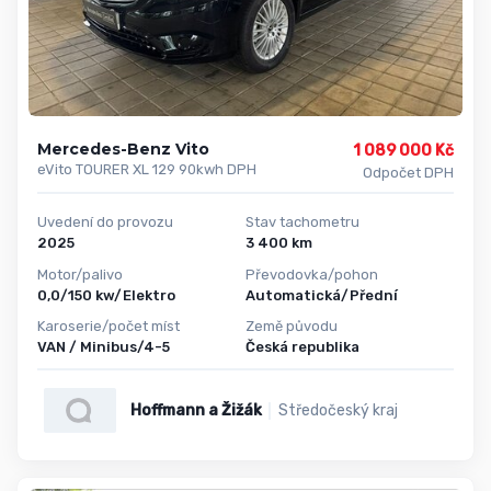
Mercedes-Benz Vito
1 089 000 Kč
eVito TOURER XL 129 90kwh DPH
Odpočet DPH
Uvedení do provozu
Stav tachometru
2025
3 400 km
Motor/palivo
Převodovka/pohon
0,0/150 kw/Elektro
Automatická/Přední
Karoserie/počet míst
Země původu
VAN / Minibus/4-5
Česká republika
Hoffmann a Žižák
Středočeský kraj