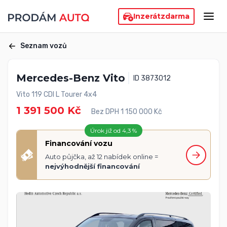
Inzerát
zdarma
Seznam vozů
Mercedes-Benz Vito
ID 3873012
Vito 119 CDI L Tourer 4x4
1 391 500 Kč
Bez DPH 1 150 000 Kč
Úrok již od 4,3 %
Financování vozu
Auto půjčka, až 12 nabídek online =
nejvýhodnější financování