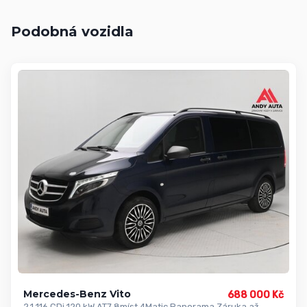
Podobná vozidla
Mercedes-Benz Vito
688 000 Kč
2,1 116 CDi 120 kW AT7 8míst 4Matic Panorama Záruka až