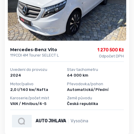
Mercedes-Benz Vito
1 270 500 Kč
119CDI 4M Tourer SELECT L
Odpočet DPH
Uvedení do provozu
Stav tachometru
2024
64 000 km
Motor/palivo
Převodovka/pohon
2,0 l/140 kw/Nafta
Automatická/Přední
Karoserie/počet míst
Země původu
VAN / Minibus/4-5
Česká republika
AUTO JIHLAVA
Vysočina