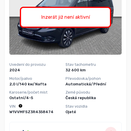
Inzerát již není aktivní
Uvedení do provozu
Stav tachometru
2024
32 600 km
Motor/palivo
Převodovka/pohon
2,0 l/140 kw/Nafta
Automatická/Přední
Karoserie/počet míst
Země původu
Ostatní/4-5
Česká republika
VIN
Stav vozidla
W1VVMFSZ3R4358474
Ojeté