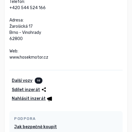
Telefon:

+420 544 524 166

Adresa:

Žarošická 17

Brno - Vinohrady

62800

Web:

www.hosekmotor.cz
Další vozy
19
Sdílet inzerát
Nahlásit inzerát
PODPORA
Jak bezpečně koupit