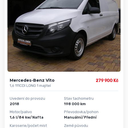
Mercedes-Benz Vito
279 900 Kč
1,6 111CDI LONG 1 majitel
Uvedení do provozu
Stav tachometru
2018
198 000 km
Motor/palivo
Převodovka/pohon
1,6 l/84 kw/Nafta
Manuální/Přední
Karoserie/počet míst
Země původu