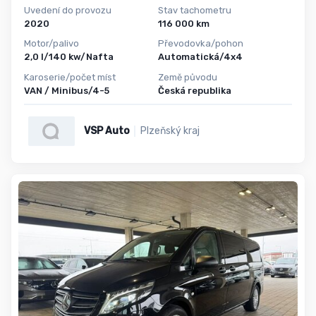
Uvedení do provozu
Stav tachometru
2020
116 000 km
Motor/palivo
Převodovka/pohon
2,0 l/140 kw/Nafta
Automatická/4x4
Karoserie/počet míst
Země původu
VAN / Minibus/4-5
Česká republika
VSP Auto
Plzeňský kraj