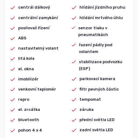
centrál dálkový
hlídání jízdního pruhu
centrální zamykání
hlídání mrtvého úhlu
posilovač řízení
senzor tlaku v
pneumatikách
ABS
řazení pádly pod
nastavitelný volant
volantem
litá kola
stabilizace podvozku
(ESP)
el. okna
parkovací kamera
imobilizér
filtr pevných částic
venkovní teploměr
tempomat
repro
záruka
el. zrcátka
přední světla LED
bluetooth
zadní světla LED
pohon 4 x 4