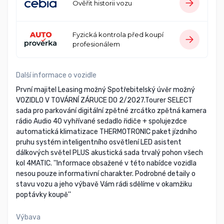
Ověřit historii vozu
Fyzická kontrola před koupí
profesionálem
Další informace o vozidle
První majitel Leasing možný Spotřebitelský úvěr možný
VOZIDLO V TOVÁRNÍ ZÁRUCE DO 2/2027.Tourer SELECT
sada pro parkování digitální zpětné zrcátko zpětná kamera
rádio Audio 40 vyhřívané sedadlo řidiče + spolujezdce
automatická klimatizace THERMOTRONIC paket jízdního
pruhu systém inteligentního osvětlení LED asistent
dálkových světel PLUS akustická sada trvalý pohon všech
kol 4MATIC. ''Informace obsažené v této nabídce vozidla
nesou pouze informativní charakter. Podrobné detaily o
stavu vozu a jeho výbavě Vám rádi sdělíme v okamžiku
poptávky koupě''
Výbava