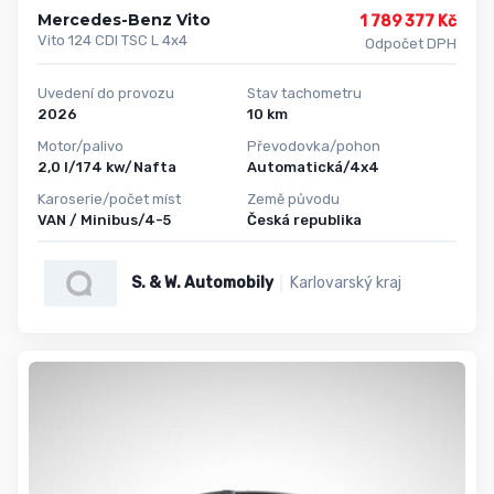
Mercedes-Benz Vito
1 789 377 Kč
Vito 124 CDI TSC L 4x4
Odpočet DPH
Uvedení do provozu
Stav tachometru
2026
10 km
Motor/palivo
Převodovka/pohon
2,0 l/174 kw/Nafta
Automatická/4x4
Karoserie/počet míst
Země původu
VAN / Minibus/4-5
Česká republika
S. & W. Automobily
Karlovarský kraj