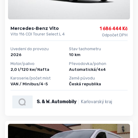
Mercedes-Benz Vito
1 686 444 Kč
Vito 116 CDI Tourer Select L 4
Odpočet DPH
Uvedení do provozu
Stav tachometru
2026
10 km
Motor/palivo
Převodovka/pohon
2,0 l/120 kw/Nafta
Automatická/4x4
Karoserie/počet míst
Země původu
VAN / Minibus/4-5
Česká republika
S. & W. Automobily
Karlovarský kraj