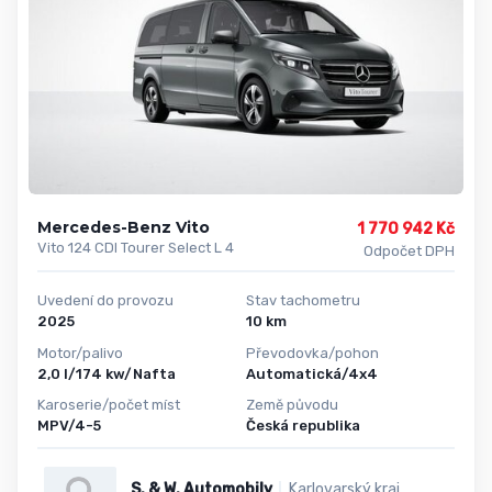
Mercedes-Benz Vito
1 770 942 Kč
Vito 124 CDI Tourer Select L 4
Odpočet DPH
Uvedení do provozu
Stav tachometru
2025
10 km
Motor/palivo
Převodovka/pohon
2,0 l/174 kw/Nafta
Automatická/4x4
Karoserie/počet míst
Země původu
MPV/4-5
Česká republika
S. & W. Automobily
Karlovarský kraj