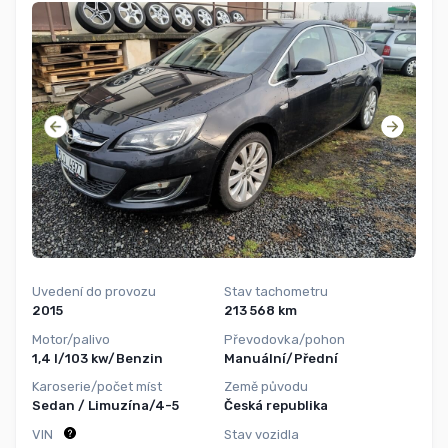
Uvedení do provozu
Stav tachometru
2015
213 568 km
Motor/palivo
Převodovka/pohon
1,4 l/103 kw/Benzin
Manuální/Přední
Karoserie/počet míst
Země původu
Sedan / Limuzína/4-5
Česká republika
VIN
Stav vozidla