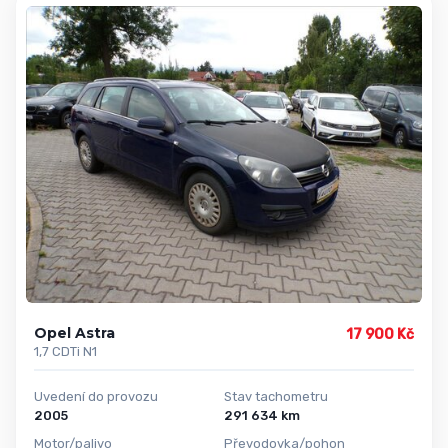
Opel Astra
17 900 Kč
1,7 CDTi N1
Uvedení do provozu
Stav tachometru
2005
291 634 km
Motor/palivo
Převodovka/pohon