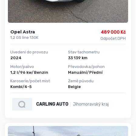
Opel Astra
489 000 Kč
1,2 GS line 130K
Odpočet DPH
Uvedení do provozu
Stav tachometru
2024
33 139 km
Motor/palivo
Převodovka/pohon
1,2 l/96 kw/Benzin
Manuální/Přední
Karoserie/počet míst
Země původu
Kombi/4-5
Belgie
CARLING AUTO
Jihomoravský kraj