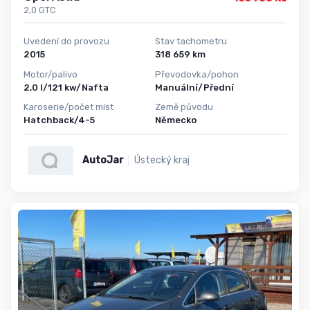
2,0 GTC
Uvedení do provozu
Stav tachometru
2015
318 659 km
Motor/palivo
Převodovka/pohon
2,0 l/121 kw/Nafta
Manuální/Přední
Karoserie/počet míst
Země původu
Hatchback/4-5
Německo
AutoJar
Ústecký kraj