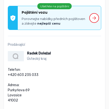
Ušetřete na pojištění
Pojištění vozu
Porovnejte nabídky předních pojišťoven
a získejte
nejlepší cenu
Prodávající
Radek Doležal
Ústecký kraj
Telefon:

+420 603 235 033

Adresa:

Purkyňova 69

Lovosice

41002
