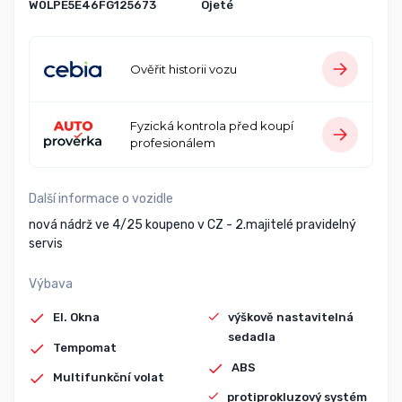
W0LPE5E46FG125673
Ojeté
Ověřit historii vozu
Fyzická kontrola před koupí
profesionálem
Další informace o vozidle
nová nádrž ve 4/25 koupeno v CZ - 2.majitelé pravidelný
servis
Výbava
El. Okna
výškově nastavitelná
sedadla
Tempomat
ABS
Multifunkční volat
protiprokluzový systém