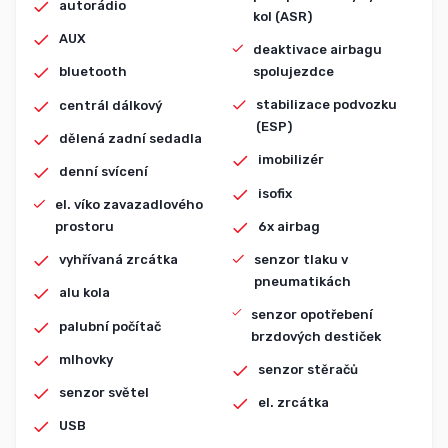
autorádio
kol (ASR)
AUX
deaktivace airbagu
spolujezdce
bluetooth
stabilizace podvozku
centrál dálkový
(ESP)
dělená zadní sedadla
imobilizér
denní svícení
isofix
el. víko zavazadlového
6x airbag
prostoru
senzor tlaku v
vyhřívaná zrcátka
pneumatikách
alu kola
senzor opotřebení
palubní počítač
brzdových destiček
mlhovky
senzor stěračů
senzor světel
el. zrcátka
USB