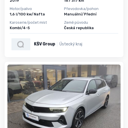
2019
167 317 km
Motor/palivo
Převodovka/pohon
1,6 l/100 kw/Nafta
Manuální/Přední
Karoserie/počet míst
Země původu
Kombi/4-5
Česká republika
KŠV Group
Ústecký kraj