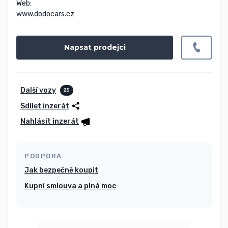
Web:

www.dodocars.cz
Napsat prodejci
Další vozy
25
Sdílet inzerát
Nahlásit inzerát
PODPORA
Jak bezpečně koupit
Kupní smlouva a plná moc