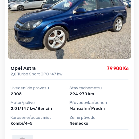
Opel Astra
79 900 Kč
2,0 Turbo Sport OPC 147 kw
Uvedení do provozu
Stav tachometru
2008
294 970 km
Motor/palivo
Převodovka/pohon
2,0 l/147 kw/Benzin
Manuální/Přední
Karoserie/počet míst
Země původu
Kombi/4-5
Německo