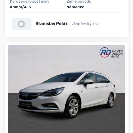
Karoserie/počet míst
Země původu
Kombi/4-5
Německo
Stanislav Polák
Jihočeský kraj