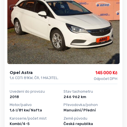
Opel Astra
145 000 Kč
1,6 CDTi 81KW, ČR, 1 MAJITEL.
Odpočet DPH
Uvedení do provozu
Stav tachometru
2018
246 962 km
Motor/palivo
Převodovka/pohon
1,6 l/81 kw/Nafta
Manuální/Přední
Karoserie/počet míst
Země původu
Kombi/4-5
Česká republika