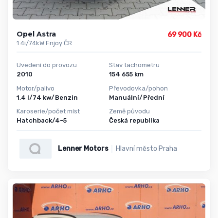
Opel Astra
69 900 Kč
1.4i/74kW Enjoy ČR
Uvedení do provozu
Stav tachometru
2010
154 655 km
Motor/palivo
Převodovka/pohon
1,4 l/74 kw/Benzin
Manuální/Přední
Karoserie/počet míst
Země původu
Hatchback/4-5
Česká republika
Lenner Motors
Hlavní město Praha