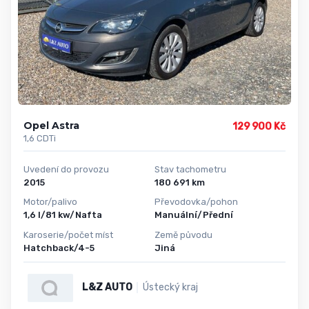
Opel Astra
129 900 Kč
1,6 CDTi
Uvedení do provozu
Stav tachometru
2015
180 691 km
Motor/palivo
Převodovka/pohon
1,6 l/81 kw/Nafta
Manuální/Přední
Karoserie/počet míst
Země původu
Hatchback/4-5
Jiná
L&Z AUTO
Ústecký kraj