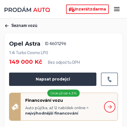
Inzerát
zdarma
Seznam vozů
Opel Astra
ID 4601296
1.4i Turbo Cosmo LPG
149 000 Kč
Bez odpočtu DPH
Napsat prodejci
Úrok již od 4,3 %
Financování vozu
Auto půjčka, až 12 nabídek online =
nejvýhodnější financování