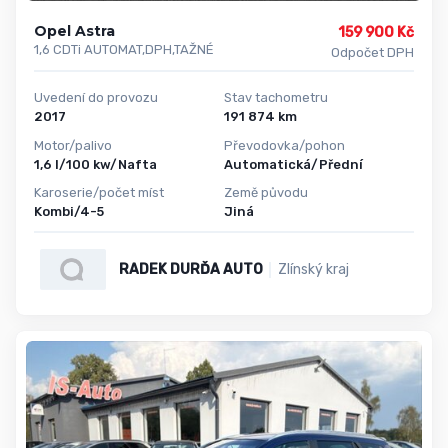
Opel Astra
159 900 Kč
1,6 CDTi AUTOMAT,DPH,TAŽNÉ
Odpočet DPH
Uvedení do provozu
Stav tachometru
2017
191 874 km
Motor/palivo
Převodovka/pohon
1,6 l/100 kw/Nafta
Automatická/Přední
Karoserie/počet míst
Země původu
Kombi/4-5
Jiná
RADEK DURĎA AUTO
Zlínský kraj