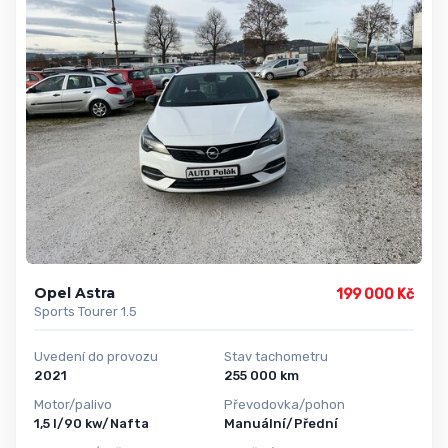
Opel Astra
199 000 Kč
Sports Tourer 1.5
Uvedení do provozu
Stav tachometru
2021
255 000 km
Motor/palivo
Převodovka/pohon
1,5 l/90 kw/Nafta
Manuální/Přední