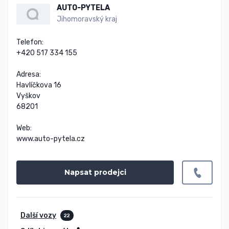
AUTO-PYTELA
Jihomoravský kraj
Telefon:

+420 517 334 155

Adresa:

Havlíčkova 16

Vyškov

68201

Web:

www.auto-pytela.cz
Napsat prodejci
Další vozy
22