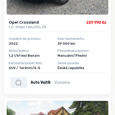
Opel Crossland
229 990 Kč
1,2 i 39tKm 1.MAJITEL ČR
Uvedení do provozu
Stav tachometru
2022
39 000 km
Motor/palivo
Převodovka/pohon
1,2 l/61 kw/Benzin
Manuální/Přední
Karoserie/počet míst
Země původu
SUV / Terénní/4-5
Česká republika
Auto Vojtík
Vysočina