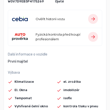
W0V7D9EB3P4175269
Ojeté
Ověřit historii vozu
Fyzická kontrola před koupí
profesionálem
Další informace o vozidle
První majitel
Výbava
Klimatizace
el. zrcátka
El. Okna
imobilizér
Tempomat
isofix
Vyhřívané čelní okno
kontrola tlaku v pneu