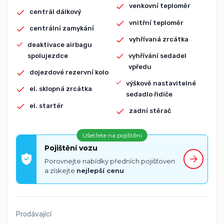
venkovní teploměr
centrál dálkový
vnitřní teploměr
centrální zamykání
vyhřívaná zrcátka
deaktivace airbagu
spolujezdce
vyhřívání sedadel
vpředu
dojezdové rezervní kolo
výškově nastavitelné
el. sklopná zrcátka
sedadlo řidiče
el. startér
zadní stěrač
Ušetřete na pojištění
Pojištění vozu
Porovnejte nabídky předních pojišťoven
a získejte
nejlepší cenu
Prodávající