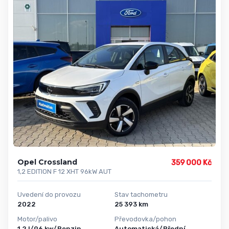
Opel Crossland
359 000 Kč
1,2 EDITION F 12 XHT 96kW AUT
Uvedení do provozu
Stav tachometru
2022
25 393 km
Motor/palivo
Převodovka/pohon
1,2 l/96 kw/Benzin
Automatická/Přední