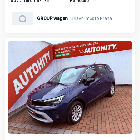
SUV / Terénní/4-5
Německo
GROUP wagen
Hlavní město Praha