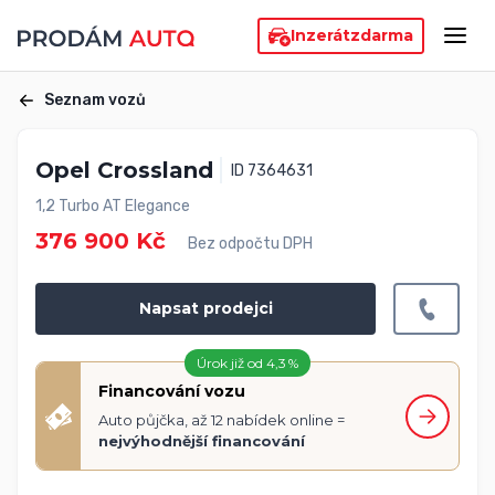
Inzerát
zdarma
Seznam vozů
Opel Crossland
ID 7364631
1,2 Turbo AT Elegance
376 900 Kč
Bez odpočtu DPH
Napsat prodejci
Úrok již od 4,3 %
Financování vozu
Auto půjčka, až 12 nabídek online =
nejvýhodnější financování