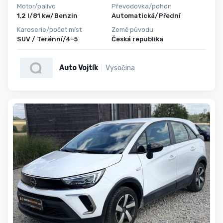
Motor/palivo
Převodovka/pohon
1,2 l/81 kw/Benzin
Automatická/Přední
Karoserie/počet míst
Země původu
SUV / Terénní/4-5
Česká republika
Auto Vojtík
Vysočina