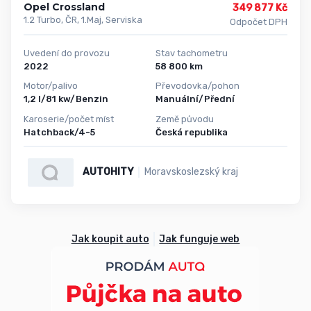
Opel Crossland
349 877 Kč
1.2 Turbo, ČR, 1.Maj, Serviska
Odpočet DPH
Uvedení do provozu
Stav tachometru
2022
58 800 km
Motor/palivo
Převodovka/pohon
1,2 l/81 kw/Benzin
Manuální/Přední
Karoserie/počet míst
Země původu
Hatchback/4-5
Česká republika
AUTOHITY
Moravskoslezský kraj
Jak koupit auto
Jak funguje web