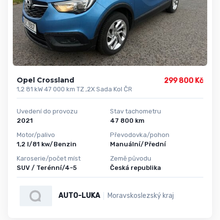
Opel Crossland
299 800 Kč
1,2 81 kW 47 000 km TZ ,2X Sada Kol ČR
Uvedení do provozu
Stav tachometru
2021
47 800 km
Motor/palivo
Převodovka/pohon
1,2 l/81 kw/Benzin
Manuální/Přední
Karoserie/počet míst
Země původu
SUV / Terénní/4-5
Česká republika
AUTO-LUKA
Moravskoslezský kraj