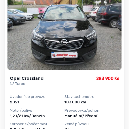
Opel Crossland
283 900 Kč
1,2 Turbo
Uvedení do provozu
Stav tachometru
2021
103 000 km
Motor/palivo
Převodovka/pohon
1,2 l/81 kw/Benzin
Manuální/Přední
Karoserie/počet míst
Země původu