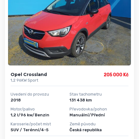
Opel Crossland
205 000 Kč
1,2 96KW Sport
Uvedení do provozu
Stav tachometru
2018
131 438 km
Motor/palivo
Převodovka/pohon
1,2 l/96 kw/Benzin
Manuální/Přední
Karoserie/počet míst
Země původu
SUV / Terénní/4-5
Česká republika