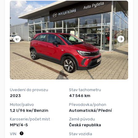
Uvedení do provozu
Stav tachometru
2023
47 546 km
Motor/palivo
Převodovka/pohon
1,2 l/96 kw/Benzin
Automatická/Přední
Karoserie/počet míst
Země původu
MPV/4-5
Česká republika
VIN
Stav vozidla