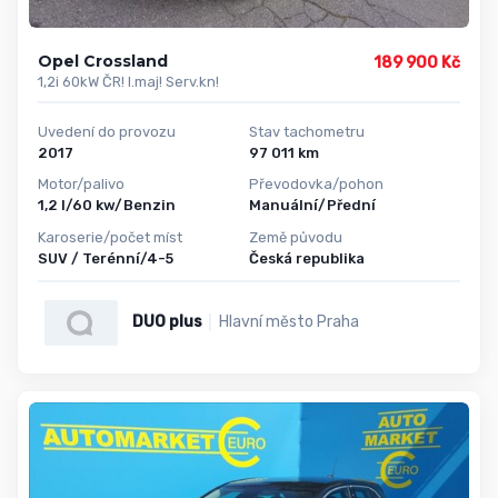
Opel Crossland
189 900 Kč
1,2i 60kW ČR! I.maj! Serv.kn!
Uvedení do provozu
Stav tachometru
2017
97 011 km
Motor/palivo
Převodovka/pohon
1,2 l/60 kw/Benzin
Manuální/Přední
Karoserie/počet míst
Země původu
SUV / Terénní/4-5
Česká republika
DUO plus
Hlavní město Praha