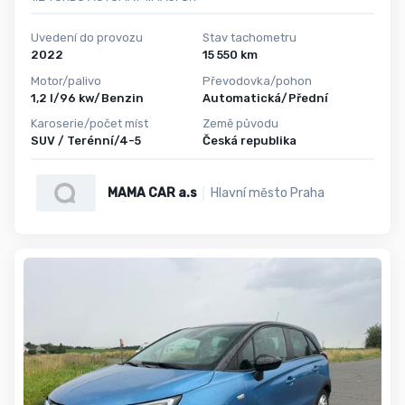
Uvedení do provozu
Stav tachometru
2022
15 550 km
Motor/palivo
Převodovka/pohon
1,2 l/96 kw/Benzin
Automatická/Přední
Karoserie/počet míst
Země původu
SUV / Terénní/4-5
Česká republika
MAMA CAR a.s
Hlavní město Praha