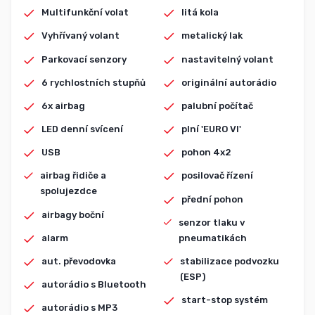
Multifunkční volat
litá kola
Vyhřívaný volant
metalický lak
Parkovací senzory
nastavitelný volant
6 rychlostních stupňů
originální autorádio
6x airbag
palubní počítač
LED denní svícení
plní 'EURO VI'
USB
pohon 4x2
airbag řidiče a
posilovač řízení
spolujezdce
přední pohon
airbagy boční
senzor tlaku v
alarm
pneumatikách
aut. převodovka
stabilizace podvozku
(ESP)
autorádio s Bluetooth
start-stop systém
autorádio s MP3