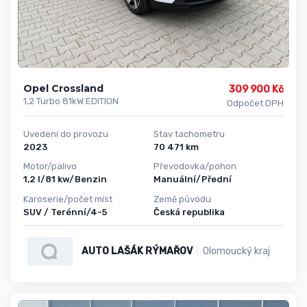
Opel Crossland
309 900 Kč
1,2 Turbo 81kW EDITION
Odpočet DPH
Uvedení do provozu
Stav tachometru
2023
70 471 km
Motor/palivo
Převodovka/pohon
1,2 l/81 kw/Benzin
Manuální/Přední
Karoserie/počet míst
Země původu
SUV / Terénní/4-5
Česká republika
AUTO LAŠÁK RÝMAŘOV
Olomoucký kraj