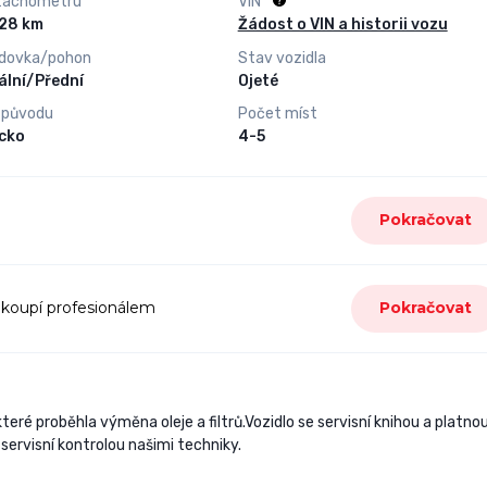
tachometru
VIN
210 228 km
Žádost o VIN a historii vozu
dovka/pohon
Stav vozidla
lní/Přední
Ojeté
 původu
Počet míst
cko
4-5
Pokračovat
 koupí profesionálem
Pokračovat
teré proběhla výměna oleje a filtrů.Vozidlo se servisní knihou a platno
ervisní kontrolou našimi techniky.