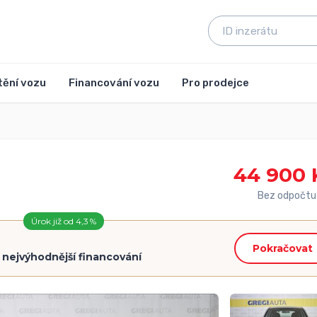
tění vozu
Financování vozu
Pro prodejce
44 900 
Bez odpočtu
Úrok již od 4,3 %
Pokračovat
=
nejvýhodnější financování