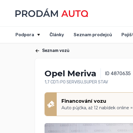
Podpora
Články
Seznam prodejců
Pojiš
Seznam vozů
Opel Meriva
ID 4870635
1,7 CDTi PO SERVISU,SUPER STAV
Financování vozu
Auto půjčka, až 12 nabídek online 