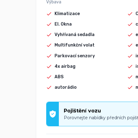
Výbava
Klimatizace
El. Okna
c
Vyhřívaná sedadla
e
Multifunkční volat
e
Parkovací senzory
i
4x airbag
i
ABS
autorádio
Pojištění vozu
Porovnejte nabídky předních pojiš