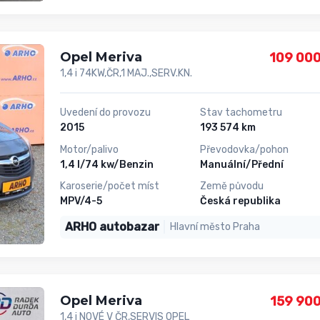
Opel Meriva
109 000
1,4 i 74KW,ČR,1 MAJ.,SERV.KN.
Uvedení do provozu
Stav tachometru
2015
193 574 km
Motor/palivo
Převodovka/pohon
1,4 l/74 kw/Benzin
Manuální/Přední
Karoserie/počet míst
Země původu
MPV/4-5
Česká republika
ARHO autobazar
Hlavní město Praha
Opel Meriva
159 900
1,4 i NOVÉ V ČR,SERVIS OPEL