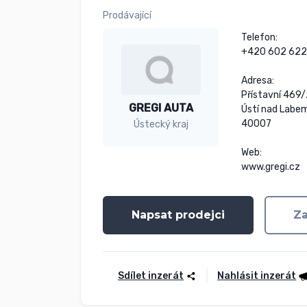
Prodávající
Telefon:

+420 602 622
Adresa:

Přístavní 469/
GREGI AUTA
Ústí nad Labem
40007

Ústecký kraj
Web:

www.gregi.cz
Napsat prodejci
Za
Sdílet inzerát
Nahlásit inzerát