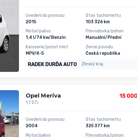
Uvedení do provozu
Stav tachometru
2015
103 326 km
Motor/palivo
Převodovka/pohon
1,4 l/74 kw/Benzin
Manuální/Přední
Karoserie/počet míst
Země původu
MPV/4-5
Česká republika
RADEK DURĎA AUTO
Zlínský kraj
Opel Meriva
15 000
1,7 DTi
Uvedení do provozu
Stav tachometru
2004
325 377 km
Motor/palivo
Převodovka/pohon