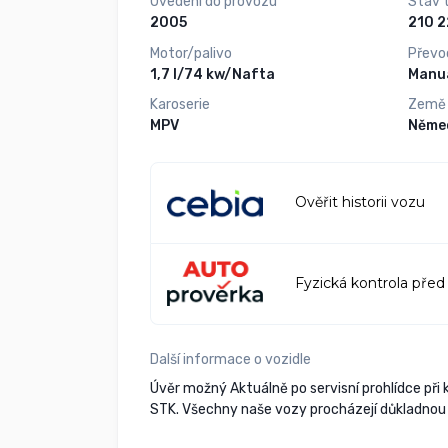
Uvedení do provozu
Stav 
2005
Motor/palivo
Převo
1,7 l/74 kw/Nafta
Manuá
Karoserie
Země
MPV
Něme
Ověřit historii vozu
Fyzická kontrola před
Další informace o vozidle
Úvěr možný Aktuálně po servisní prohlídce při k
STK. Všechny naše vozy procházejí důkladnou s