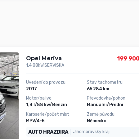
Opel Meriva
199 900
1,4 88kW,SERVISKA
Uvedení do provozu
Stav tachometru
2017
65 284 km
Motor/palivo
Převodovka/pohon
1,4 l/88 kw/Benzin
Manuální/Přední
Karoserie/počet míst
Země původu
MPV/4-5
Německo
AUTO HRAZDIRA
Jihomoravský kraj