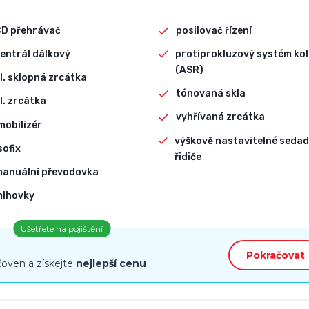
CD přehrávač
posilovač řízení
entrál dálkový
protiprokluzový systém kol
(ASR)
l. sklopná zrcátka
tónovaná skla
l. zrcátka
vyhřívaná zrcátka
mobilizér
výškově nastavitelné sedad
sofix
řidiče
manuální převodovka
mlhovky
Ušetřete na pojištění
Pokračovat
ťoven a získejte
nejlepší cenu